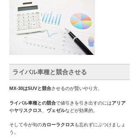
ライバル車種と競合させる
MX-30はSUVと競合
させるのが賢いやり方。
ライバル車種との競合
で値引きを引き出すのには
アリア
や
ヤリスクロス
、
ヴェゼル
などが効果的。
そして今が旬の
カローラクロス
も忘れずにぶつけましょ
う。