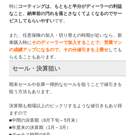
特に
コーティングは、もともと半分がディーラーの利益
なこと、納車前の汚れを落とさなくてよくなるのでサー
ビスしてもらいやすい
です。
また、任意保険の加入・切り替えの時期が近いなら、新
車購入時に
そのディーラーで加入することで、営業マン
の成績アップになるので、その分値引きを上乗せ
しても
らえることもあります。
セール・決算狙い
期末セールや在庫一掃的なセールを狙うことで値引きを
狙う方法もあります。
決算期も相場以上のビックリするような値引きもあり得
ますので
■中間の決算期（8月下旬～9月末）
■年度末の決算期（1月～3月）
■ボーナス時期の6月