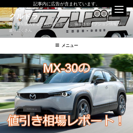
記事内に広告が含まれています。
コ
クルドラ
ン
賢く車を購入するための総合サイト、値引きやオプション情報が
テ
盛りだくさん
ン
ツ
メニュー
へ
ス
キ
ッ
プ