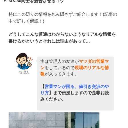
MX-30同士を競合させるコツ
特にこの辺りの情報を包み隠さずご紹介します！(記事の
中で詳しく解説！)
どうしてこんな普通はわからないようなリアルな情報を
書けるかというとそれには理由があって…
実は管理人の友達が
マツダの営業マ
ン
をしているので
現場のリアルな情
管理人
報
が入ってきます。
【
営業マンが困る、値引き交渉のや
り方
】まで伝授しますので是非お読
みください。