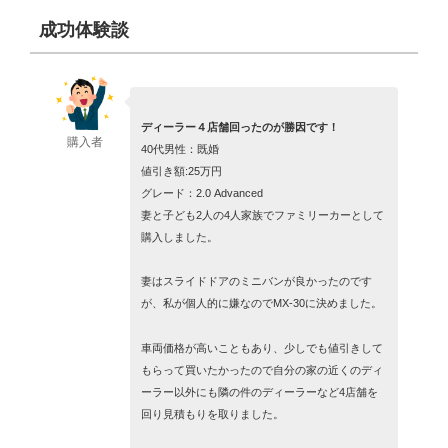
成功体験談
ディーラー４店舗回ったのが勝因です！
購入者
40代男性：既婚
値引き額:25万円
グレード：2.0 Advanced
妻と子ども2人の4人家族でファミリーカーとして
購入しました。
妻はスライドドアのミニバンが良かったのです
が、私が個人的に嫌なのでMX-30に決めました。
車両価格が高いこともあり、少しでも値引きして
もらって買いたかったので自分の家の近くのディ
ーラー以外にも隣の件のディーラーなど4店舗を
回り見積もりを取りました。