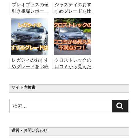
プレオプラスの値
ジャスティのおす
引き相場レポー
すめグレードを比
ト！【2026年8月
較して検証！後悔
最新】実販売デー
しないために選ん
タから合格ライン
でいきたいのは
を算出！
レガシィのおすす
クロストレックの
めグレードを比較
口コミから見えた
して検証！後悔し
不満点5つ！後悔
ないために選んで
しないために確認
おきたいのは
しておきたいポイ
サイト内検索
ントとは？
検
検
索
索:
運営・お問い合わせ