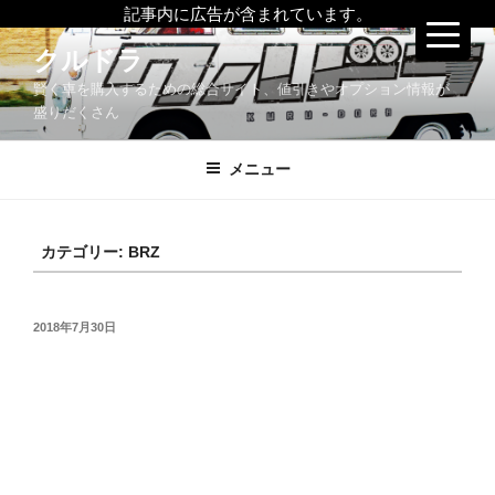
記事内に広告が含まれています。
コ
クルドラ
ン
賢く車を購入するための総合サイト、値引きやオプション情報が
テ
盛りだくさん
ン
ツ
メニュー
へ
ス
キ
ッ
カテゴリー:
BRZ
プ
投
2018年7月30日
稿
日: