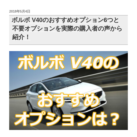
比較して検証！後
ト！【2026年8月
悔しないために選
最新】実販売デー
投
2018年5月4日
んでおきたいのは
タから合格ライン
稿
ボルボ V40のおすすめオプション6つと
を算出！納期、リ
日:
不要オプションを実際の購入者の声から
セール情報も
紹介！