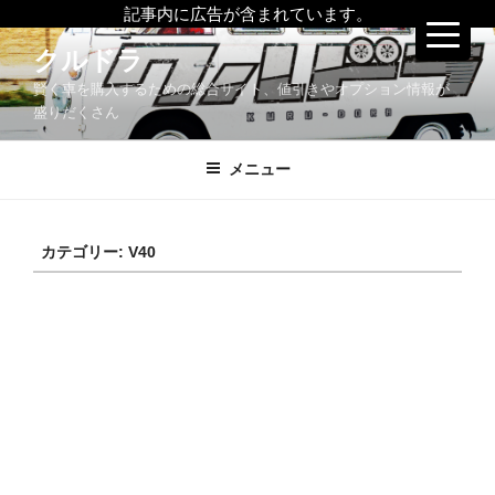
記事内に広告が含まれています。
コ
クルドラ
ン
賢く車を購入するための総合サイト、値引きやオプション情報が
テ
盛りだくさん
ン
ツ
メニュー
へ
ス
キ
ッ
カテゴリー:
V40
プ