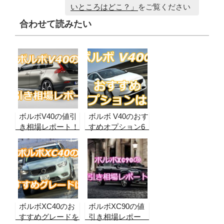
いところはどこ？」
をご覧ください
合わせて読みたい
ボルボV40の値引
ボルボ V40のおす
き相場レポート！
すめオプション6
実販売データから
つと不要オプショ
合格ラインを算
ンを実際の購入者
出！納期、リセー
の声から紹介！
ル情報も
ボルボXC40のお
ボルボXC90の値
すすめグレードを
引き相場レポー