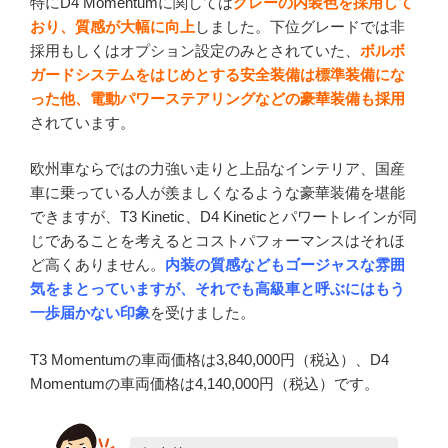
特にD4 Momentumに関しては
グレーの内装色を採用して
おり、質感が大幅に向上
しました。下位グレードでは非
採用もしくはオプション設定のみとされていた、
ボルボ
ガードシステムをはじめとする安全装備は標準装備にな
った他、電動パワーステアリングなどの豪華装備も採用
されています。
欧州車ならではの力強い走りと上品なインテリア、国産
車に乗っている人が羨ましくなるような豪華装備を堪能
できますが、T3 Kinetic、D4 Kineticとパワートレインが同
じであることを考えるとコストパフォーマンスはそれほ
ど高くありません。
内装の質感などもゴージャスな雰囲
気をまとっていますが、それでも高級車と呼ぶにはもう
一歩届かない印象
を受けました。
T3 Momentumの車両価格は3,840,000円（税込）、D4
Momentumの車両価格は4,140,000円（税込）です。