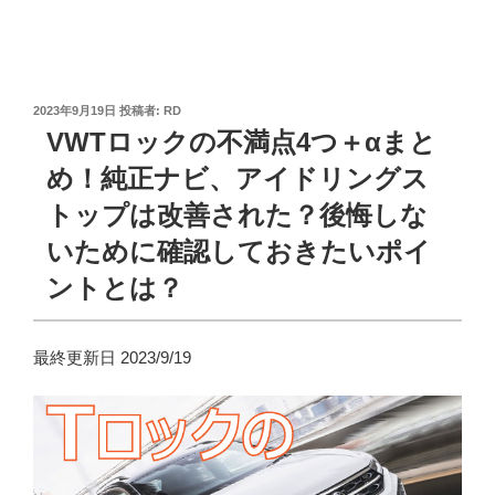
投
2023年9月19日
投稿者:
RD
稿
VWTロックの不満点4つ＋αまと
日:
め！純正ナビ、アイドリングス
トップは改善された？後悔しな
いために確認しておきたいポイ
ントとは？
最終更新日 2023/9/19