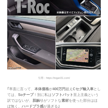
引用：https://togari31.com/
｢
率直に言って、
本体価格
が
400万円
超え
Cセグ輸入車
とし
ては、
Soチープ
！別に私は
ソフトパット
至上主義という
訳ではないが、
肌触り
がソフトな
素材
を使った部分はほ
ぼ無く、
ハードプラ感
が過ぎる
｣