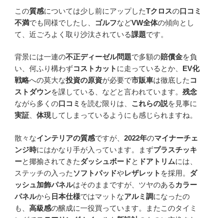
この
質感
については少し前にアップした
Tクロス
の
口コミ
不満
でも同様でしたし、
ゴルフ
など
VW全体
の傾向とし
て、近ごろよく取り沙汰されている
課題
です。
背景には一連の
不正ディーゼル問題
で多額の
賠償金
を負
い、何ふり構わず
コストカット
に走っているとか、
EV化
戦略
への莫大な
投資の原資
が必要で
市販車
は徹底した
コ
ストダウン
を課している、などと言われています。
残念
ながら多くの
口コミ
を読む限りは、
これらの説
を見事に
実証
、
体現
してしまっているようにも感じられますね。
散々な
インテリアの質感
ですが、
2022年
の
マイナーチェ
ンジ時
にはかなり手が入っています。まず
プラスチッキ
ー
と揶揄されてきた
ダッシュボード
と
ドアトリム
には、
ステッチの入った
ソフトパッド
や
レザレット
を採用。
ダ
ッシュ加飾パネル
はそのままですが、ツヤのある
カラー
パネル
から
日本仕様
ではマットな
アルミ調
になったの
も、
高級感
の醸成に一役買っています。またこのタイミ