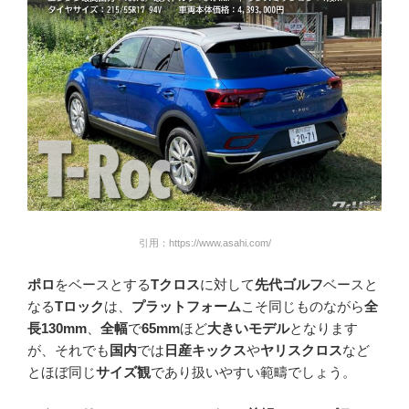
引用：https://www.asahi.com/
ポロ
をベースとする
Tクロス
に対して
先代ゴルフ
ベースと
なる
Tロック
は、
プラットフォーム
こそ同じものながら
全
長
130mm
、
全幅
で
65mm
ほど
大きいモデル
となります
が、それでも
国内
では
日産キックス
や
ヤリスクロス
など
とほぼ同じ
サイズ観
であり扱いやすい範疇でしょう。