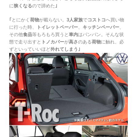
に
狭くなる
ので諦めた
｣
｢
とにかく
荷物
が載らない。
3人家族
で
コストコ
へ買い物
に行った時、
トイレットペーパー
、
キッチンペーパー
、
その他
食品
等もろもろ買うと
車内
はパンパン。そんな状
態で走り出すと
トノカバー
が
高さ
のある
荷物
に触れ、必
ずといっていいほど
外れてしまう｣