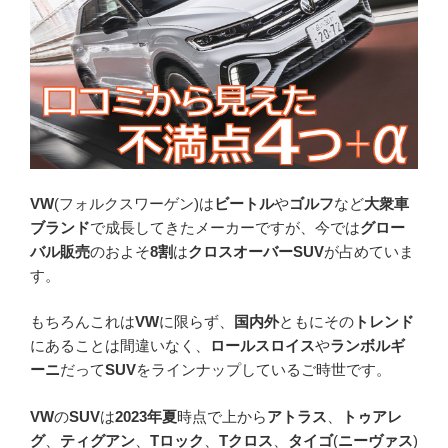
VW
(フォルクスワーゲン)は
ビートル
や
ゴルフ
など
大衆車
ブランド
で成長してきたメーカーですが、今では
グロー
バル販売
のおよそ
8割
は
クロスオーバーSUV
が占めていま
す。
もちろんこれは
VW
に限らず、
国内外
ともにその
トレンド
にあることは間違いなく、
ロールスロイス
や
ランボルギ
ーニ
だって
SUV
をラインナップしているご時世です。
VW
の
SUV
は
2023年夏
時点で上から
アトラス
、
トゥアレ
グ
、
ティグアン
、
Tロック
、
Tクロス
、
タイゴ
(
ニーヴァス
)