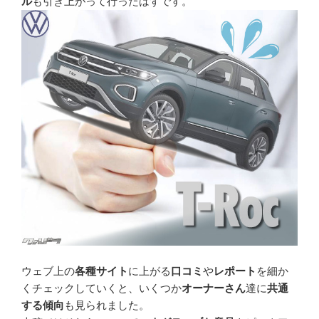
ル
も引き上がって行ったはずです。
ウェブ上の
各種サイト
に上がる
口コミ
や
レポート
を細か
くチェックしていくと、いくつか
オーナーさん
達に
共通
する傾向
も見られました。