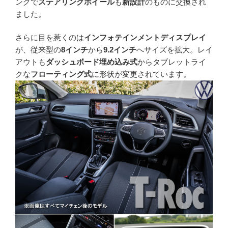
ングで
ステアリングホイール
も
新設計
のものに交換され
ました。
さらに目を惹くのは
インフォテインメントディスプレイ
が、従来型の
8インチ
から
9.2インチ
へサイズを拡大。レイ
アウトも
ダッシュボード埋め込み式
からタブレットライ
クな
フローティング式
に形状が変更されています。