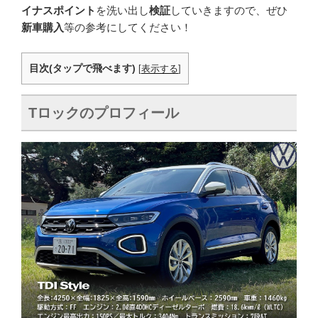
イナスポイント
を洗い出し
検証
していきますので、ぜひ
新車購入
等の参考にしてください！
目次(タップで飛べます)
[
表示する
]
T
ロックのプロフィール