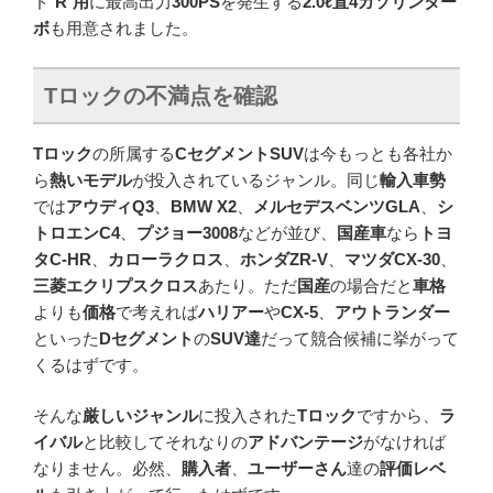
ド”
R
”
用
に最高出力
300PS
を発生する
2.0ℓ直4ガソリンター
ボ
も用意されました。
T
ロックの不満点を確認
Tロック
の所属する
CセグメントSUV
は今もっとも各社か
ら
熱いモデル
が投入されているジャンル。同じ
輸入車勢
では
アウディQ3
、
BMW X2
、
メルセデスベンツGLA
、
シ
トロエンC4
、
プジョー3008
などが並び、
国産車
なら
トヨ
タC-HR
、
カローラクロス
、
ホンダZR-V
、
マツダCX-30
、
三菱エクリプスクロス
あたり。ただ
国産
の場合だと
車格
よりも
価格
で考えれば
ハリアー
や
CX-5
、
アウトランダー
といった
Dセグメント
の
SUV達
だって競合候補に挙がって
くるはずです。
そんな
厳しいジャンル
に投入された
Tロック
ですから、
ラ
イバル
と比較してそれなりの
アドバンテージ
がなければ
なりません。必然、
購入者
、
ユーザーさん
達の
評価レベ