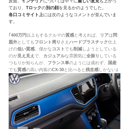
反面、
インテリア
については中々に
厳しい意見
も上がっ
ており、
Tロック
の
別の顔
を見るかのようでした。
各口コミサイト上
には次のようなコメントが並んでいま
す。
｢400万円
以上もするクルマの
質感
と考えれば、
リア
は
問
題外
としても
フロント周り
さえ
ハードプラスチック
仕上
げの
低い質感
。僅かな
コスト
でも
削減
しようとしている
のが
見え見え
で、
カジュアル
な雰囲気に
全振り
している
つもりか知らんが、
フランス車
のようには成れず、
国産
でも
質感
の高い内装の
CX-30
と比べると
残念感
しかない
｣