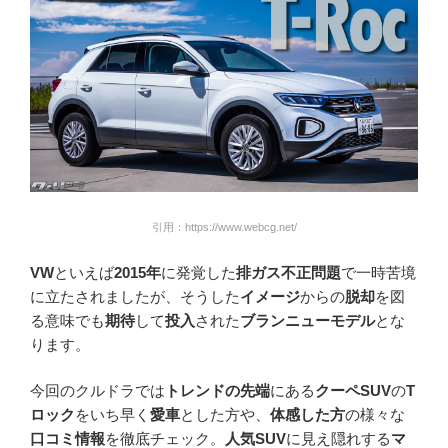
引用：https://www.webcg.net/
VW
といえば
2015年
に発覚した
排ガス不正問題
で一時苦境
に立たされましたが、そうした
イメージ
からの
脱却
を図
る意味でも
期待
して
投入
された
ブランニューモデル
とな
ります。
今回のクルドラでは
トレンドの先端
にある
クーペSUV
の
T
ロック
をいち早く
愛車
とした方や、
体感した方
の様々な
口コミ情報
を徹底チェック。
人気SUV
に見え隠れする
マ