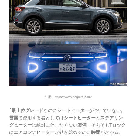
引用：https://www.esquire.com/
｢最上位グレード
なのに
シートヒーター
がついていない。
雪国
で使用する者としては
シートヒーター
と
ステアリン
グヒーター
は絶対に外したくない
装備
。そもそも
Tロック
は
エアコン
の
ヒーター
が効き始めるのに
時間
がかかる。