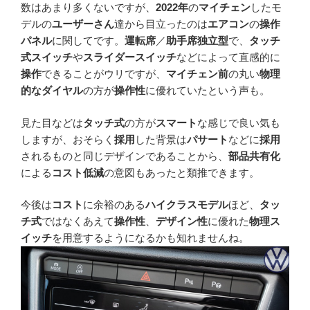
数はあまり多くないですが、
2022年
の
マイチェン
したモ
デルの
ユーザーさん
達から目立ったのは
エアコン
の
操作
パネル
に関してです。
運転席
／
助手席独立型
で、
タッチ
式スイッチ
や
スライダースイッチ
などによって直感的に
操作
できることがウリですが、
マイチェン前
の丸い
物理
的なダイヤル
の方が
操作性
に優れていたという声も。
見た目などは
タッチ式
の方が
スマート
な感じで良い気も
しますが、おそらく
採用
した背景は
パサート
などに
採用
されるものと同じデザインであることから、
部品共有化
による
コスト低減
の意図もあったと類推できます。
今後は
コスト
に余裕のある
ハイクラスモデル
ほど、
タッ
チ式
ではなくあえて
操作性
、
デザイン性
に優れた
物理ス
イッチ
を用意するようになるかも知れませんね。