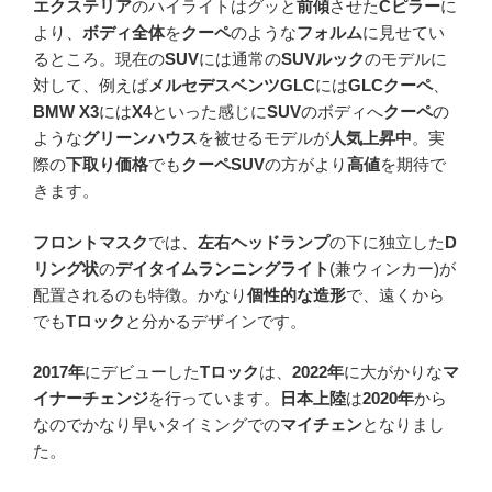
エクステリア
のハイライトはグッと
前傾
させた
Cピラー
に
より、
ボディ全体
を
クーペ
のような
フォルム
に見せてい
るところ。現在の
SUV
には通常の
SUVルック
のモデルに
対して、例えば
メルセデスベンツGLC
には
GLCクーペ
、
BMW X3
には
X4
といった感じに
SUV
のボディへ
クーペ
の
ような
グリーンハウス
を被せるモデルが
人気上昇中
。実
際の
下取り価格
でも
クーペSUV
の方がより
高値
を期待で
きます。
フロントマスク
では、
左右ヘッドランプ
の下に独立した
D
リング状
の
デイタイムランニングライト
(兼ウィンカー)が
配置されるのも特徴。かなり
個性的な造形
で、遠くから
でも
Tロック
と分かるデザインです。
2017年
にデビューした
Tロック
は、
2022年
に大がかりな
マ
イナーチェンジ
を行っています。
日本上陸
は
2020年
から
なのでかなり早いタイミングでの
マイチェン
となりまし
た。