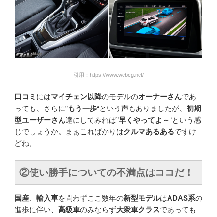
引用：https://www.webcg.net/
口コミ
には
マイチェン以降
のモデルの
オーナーさん
であ
っても、さらに”
もう一歩
“という
声
もありましたが、
初期
型ユーザーさん
達にしてみれば”
早くやってよ～
“という感
じでしょうか。まぁこればかりは
クルマあるある
ですけ
どね。
②使い勝手についての不満点はココだ
！
国産
、
輸入車
を問わずここ数年の
新型モデル
は
ADAS系
の
進歩に伴い、
高級車
のみならず
大衆車クラス
であっても