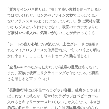
｢質素
な
インパネ周り
は、”決して
高い素材
を使っている訳
ではないけれど、
センス
や
デザインの妙
で安っぽく見え
ない
フランス車
”のようにはなっていない。別に
素材
が
硬
い
からダメというわけではなく、
表面
のテカテカぶりな
ど
素材
や
シボ入れ
に
気遣いがない
ことが伝わってくる
｣
｢シート
の
座り心地
は
VW流
だが、
上位グレード
に採用さ
れる
マイクロフリース
の使用面積が、
ゴルフ7
等より明ら
かに小さく、ここにも
コストセーブの陰
を感じる
｣
｢全長4245mm
だから仕方ないが
後席の足元
は広くない。
また、
家族
は
後席
に
リクライニング
が付かないので
窮屈
さ
を感じると言っていた
｣
｢長期旅行時
には不足する
ラゲッジ容量
。
後席
を１つ倒せ
ばそれなりに載るが、通常時の
ラゲッジ
は
ベビーカー
を
入れると
キャリーケース
1つくらいしか入らない。本当は
4WD
の
R
が欲しかったが、こちらは
四駆機構
のためさら