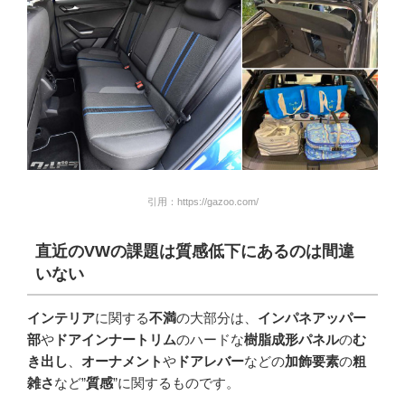
引用：https://gazoo.com/
直近の
VW
の課題は質感低下にあるのは間違
いない
インテリア
に関する
不満
の大部分は、
インパネアッパー
部
や
ドアインナートリム
のハードな
樹脂成形パネル
の
む
き出し
、
オーナメント
や
ドアレバー
などの
加飾要素
の
粗
雑さ
など”
質感
”に関するものです。