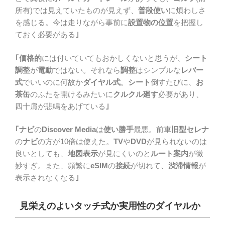
所有)では見えていたものが見えず、
普段使い
に煩わしさ
を感じる。今は走りながら事前に
設置物の位置
を把握し
ておく必要がある
｣
｢価格的
には付いていてもおかしくないと思うが、
シート
調整
が
電動
ではない。それなら
調整
はシンプルな
レバー
式
でいいのに何故か
ダイヤル式
。
シート
倒すたびに、
お
茶缶
のふたを開けるみたいに
クルクル廻す
必要があり、
四十肩が悲鳴をあげている
｣
｢ナビ
の
Discover Media
は
使い勝手
最悪。前車
旧型セレナ
の
ナビ
の方が10倍は使えた。
TV
や
DVD
が見られないのは
良いとしても、
地図表示
が見にくいのと
ルート案内
が微
妙すぎ。また、頻繁に
eSIM
の
接続
が切れて、
渋滞情報
が
表示されなくなる
｣
見栄えのよいタッチ式か実用性のダイヤルか