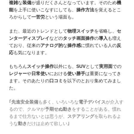
複雑
な
装備
が盛りだくさんとなっています。そのため
機
能
を上手に使いこなすにしても、
操作方法
を覚えるとこ
ろからして
一苦労
という場面も。
また、最近のトレンドとして
物理スイッチ
を省略し、
セ
ンターディスプレイ
などの
タッチ画面操作
の
導入
も増え
ており、従来の
アナログ的
な
操作感
に慣れている人の
反
応
も気になります。
もちろん
スイッチ操作
以外にも、
SUV
として
実用面
での
レジャー
や
日常使い
における
使い勝手
は重要になってき
ます。そのあたりの
口コミ
を以下のとおり集めてみまし
た。
｢先進安全装備
も多く、いろいろな
電子デバイス
が介入す
るので、クルマが
予期せぬ動き
をすることがある。慣れ
るまで仕方ないとは思うが、
ステアリング
を取られるよ
うな
動き
だけは止めて欲しい
｣