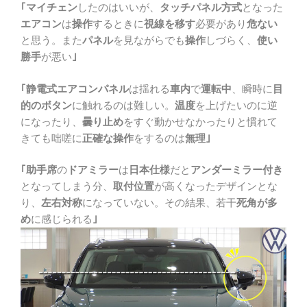
｢マイチェン
したのはいいが、
タッチパネル方式
となった
エアコン
は
操作
するときに
視線を移す
必要があり
危ない
と思う。また
パネル
を見ながらでも
操作
しづらく、
使い
勝手
が悪い
｣
｢静電式エアコンパネル
は揺れる
車内
で
運転中
、瞬時に
目
的のボタン
に触れるのは難しい。
温度
を上げたいのに逆
になったり、
曇り止め
をすぐ動かせなかったりと慣れて
きても咄嗟に
正確な操作
をするのは
無理｣
｢助手席
の
ドアミラー
は
日本仕様
だと
アンダーミラー付き
となってしまう分、
取付位置
が高くなったデザインとな
り、
左右対称
になっていない。その結果、若干
死角が多
め
に感じられる
｣