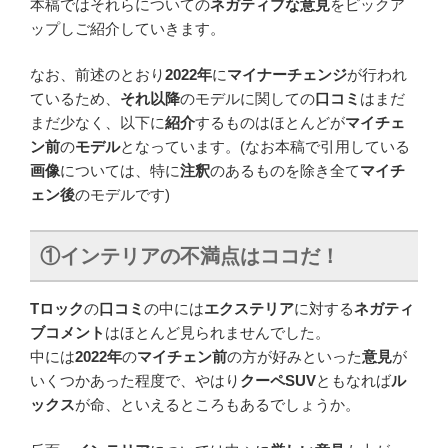
本稿ではそれらについての
ネガティブな意見
をピックア
ップしご紹介していきます。
なお、前述のとおり
2022年
に
マイナーチェンジ
が行われ
ているため、
それ以降
のモデルに関しての
口コミ
はまだ
まだ少なく、以下に
紹介
するものはほとんどが
マイチェ
ン前
の
モデル
となっています。(なお本稿で引用している
画像
については、特に
注釈
のあるものを除き全て
マイチ
ェン後
のモデルです)
①
インテリアの不満点はココだ
！
Tロック
の
口コミ
の中には
エクステリア
に対する
ネガティ
ブコメント
はほとんど見られませんでした。
中には
2022年
の
マイチェン前
の方が好みといった
意見
が
いくつかあった程度で、やはり
クーペSUV
ともなれば
ル
ックス
が命、といえるところもあるでしょうか。