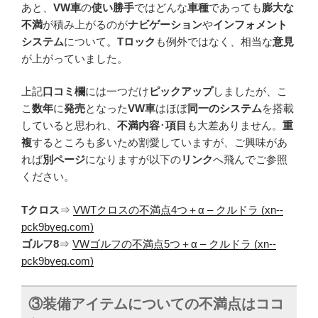
あと、
VW車
の
使い勝手
ではどんな
車種
であっても
膨大な
不満
が積み上がるのが
ナビゲーション
や
インフォメント
システム
について。
Tロック
も例外ではなく、相当な
意見
が上がっていました。
上記
口コミ欄
には一つだけ
ピックアップ
しましたが、こ
こ
数年
に
発売
となった
VW車
はほぼ
同一のシステム
を搭載
していると思われ、
不満内容
･
項目
も大差ありません。
重
複
するところも多いため割愛していますが、ご興味があ
れば
別ページ
になりますが以下の
リンク
へ飛んでご参照
ください。
Tクロス
⇒
VWTクロスの不満点4つ＋α – クルドラ (xn--
pck9byeg.com)
ゴルフ8
⇒
VWゴルフの不満点5つ＋α – クルドラ (xn--
pck9byeg.com)
③装備アイテムについての不満点はココ