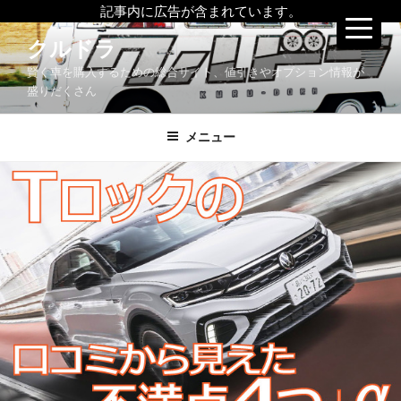
記事内に広告が含まれています。
コ
クルドラ
ン
賢く車を購入するための総合サイト、値引きやオプション情報が
テ
盛りだくさん
ン
ツ
メニュー
へ
ス
キ
ッ
プ