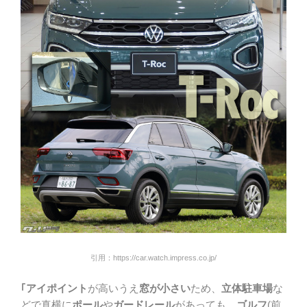
引用：https://car.watch.impress.co.jp/
｢アイポイント
が高いうえ
窓が小さい
ため、
立体駐車場
な
どで真横に
ポール
や
ガードレール
があっても、
ゴルフ
(前