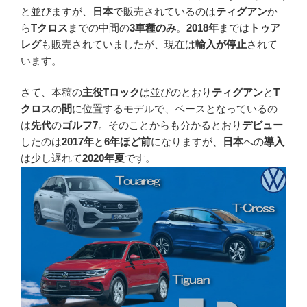
と並びますが、
日本
で販売されているのは
ティグアン
か
ら
Tクロス
までの中間の
3車種のみ
。
2018年
までは
トゥア
レグ
も販売されていましたが、現在は
輸入が停止
されて
います。
さて、本稿の
主役Tロック
は並びのとおり
ティグアン
と
T
クロス
の
間
に位置するモデルで、ベースとなっているの
は
先代
の
ゴルフ7
。そのことからも分かるとおり
デビュー
したのは
2017年
と
6年ほど前
になりますが、
日本
への
導入
は少し遅れて
2020年夏
です。