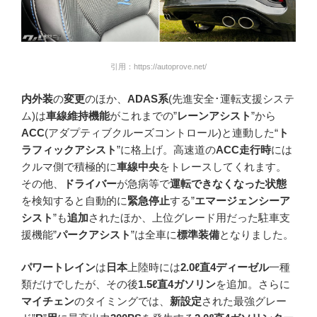
引用：https://autoprove.net/
内外装
の
変更
のほか、
ADAS系
(先進安全･運転支援システ
ム)は
車線維持機能
がこれまでの”
レーンアシスト
”から
ACC
(アダプティブクルーズコントロール)と連動した“
ト
ラフィックアシスト
”に格上げ。高速道の
ACC走行時
には
クルマ側で積極的に
車線中央
をトレースしてくれます。
その他、
ドライバー
が急病等で
運転できなくなった状態
を検知すると自動的に
緊急停止
する”
エマージェンシーア
シスト
”も
追加
されたほか、上位グレード用だった駐車支
援機能”
パークアシスト
”は全車に
標準装備
となりました。
パワートレイン
は
日本
上陸時には
2.0ℓ直4ディーゼル
一種
類だけでしたが、その後
1.5ℓ直4ガソリン
を追加。さらに
マイチェン
のタイミングでは、
新設定
された最強グレー