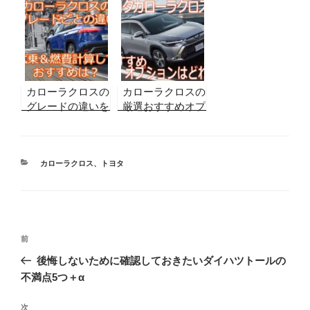
別・2026年8月最
新】実販売データ
から目標金額を算
出！残価設定型プ
ランのシミュレー
ションも！
カローラクロスの
カローラクロスの
グレードの違いを
厳選おすすめオプ
検証！試乗や実燃
ションはどれ？満
費を計算した上で
足度の高いメーカ
のおすすめはGグ
ーオプションを一
レード！
カ
覧から解説！
カローラクロス
、
トヨタ
テ
ゴ
リ
ー
投
前
前
稿
の
後悔しないために確認しておきたいダイハツトールの
ナ
投
不満点5つ＋α
ビ
稿
ゲ
次
次