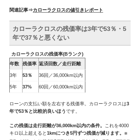
関連記事⇒
カローラクロスの値引きレポート
カローラクロスの残価率は3年で53％・5
年で37％と悪くない
カローラクロスの残価率(
B
ランク)
年数
残価率
返済回数／走行距離
3年
53％
36回／36,000km以内
5年
37%
60回／60,000km以内
ローンの支払い額を左右する残価率。カローラクロスは
3
年で53％と比較的良いほう
です。
この
残価は走行距離が36,000km以内の条件
。
これを4000
キロ以上超えると
1kmにつき5円ずつ残価が減ります。
※