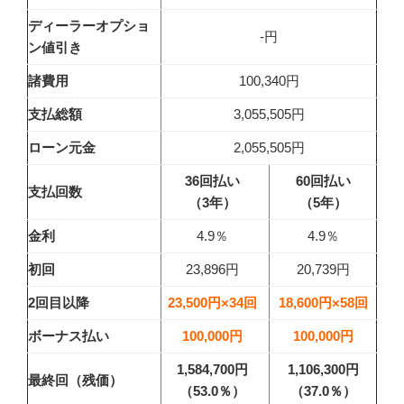
ディーラーオプショ
-円
ン値引き
諸費用
100,340円
支払総額
3,055,505円
ローン元金
2,055,505円
36回払い
60回払い
支払回数
（3年）
（5年）
金利
4.9％
4.9％
初回
23,896円
20,739円
2回目以降
23,500円×34回
18,600円×58回
ボーナス払い
100,000円
100,000円
1,584,700円
1,106,300円
最終回（残価）
（53.0
％）
（37.0
％）