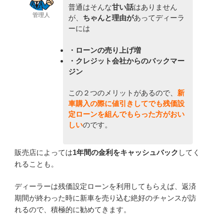
普通はそんな
甘い話
はありません
管理人
が、
ちゃんと理由が
あってディーラ
ーには
・ローンの売り上げ増
・クレジット会社からのバックマー
ジン
この２つのメリットがあるので、
新
車購入の際に
値引きしてでも残価設
定ローンを組んでもらった方がおい
しい
のです。
販売店によっては
1年間の金利をキャッシュバック
してく
れることも。
ディーラーは残価設定ローンを利用してもらえば、返済
期間が終わった時に新車を売り込む絶好のチャンスが訪
れるので、積極的に勧めてきます。