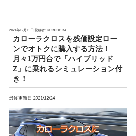
投
2021年12月15日
投稿者:
KURUDORA
稿
カローラクロスを残価設定ロー
日:
ンでオトクに購入する方法！
月々1万円台で「ハイブリッド
Z」に乗れるシミュレーション付
き！
最終更新日 2021/12/24