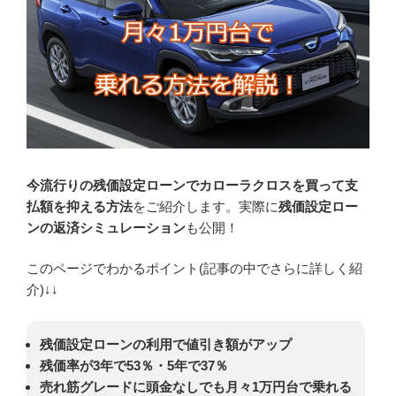
今流行りの残価設定ローンでカローラクロスを買って支
払額を抑える方法
をご紹介します。実際に
残価設定ロー
ンの返済シミュレーション
も公開！
このページでわかるポイント(記事の中でさらに詳しく紹
介)↓↓
残価設定ローンの利用で値引き額がアップ
残価率が3年で53％・5年で37％
売れ筋グレードに頭金なしでも月々1万円台で乗れる