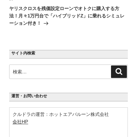
の
ー
ヤリスクロスを残価設定ローンでオトクに購入する方
投
シ
法！月々1万円台で「ハイブリッドZ」に乗れるシミュレ
稿
ーション付き！
ョ
ン
サイト内検索
検
検
索
索:
運営・お問い合わせ
クルドラの運営：ホットエアバルーン株式会社
会社HP