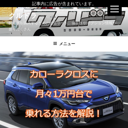
記事内に広告が含まれています。
コ
クルドラ
ン
賢く車を購入するための総合サイト、値引きやオプション情報が
テ
盛りだくさん
ン
ツ
メニュー
へ
ス
キ
ッ
プ