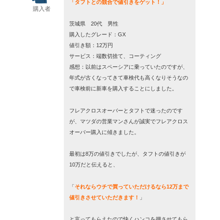
「タフトとの競合で値引きをゲット！」
購入者
茨城県 20代 男性
購入したグレード：GX
値引き額：12万円
サービス：端数切捨て、コーティング
感想：以前はスペーシアに乗っていたのですが、
年式が古くなってきて車検代も高くなりそうなの
で車検前に新車を購入することにしました。
フレアクロスオーバーとタフトで迷ったのです
が、マツダの営業マンさんが誠実でフレアクロス
オーバー購入に傾きました。
最初は8万の値引きでしたが、タフトの値引きが
10万だと伝えると、
「
それならウチで買っていただけるなら12万まで
値引きさせていただきます！
」
と言ってもらえたので快くハンコを押させてもら