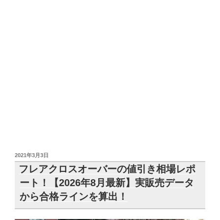
投
2021年3月3日
稿
フレアクロスオーバーの値引き相場レポ
日:
ート！【2026年8月最新】実販売データ
から合格ラインを算出！