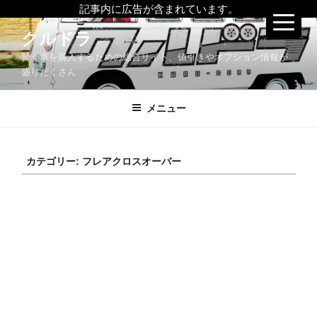
記事内に広告が含まれています。
コ
クルドラ
ン
賢く車を購入するための総合サイト、値引きやオプション情報が
テ
盛りだくさん
ン
ツ
メニュー
へ
ス
キ
ッ
カテゴリー:
フレアクロスオーバー
プ