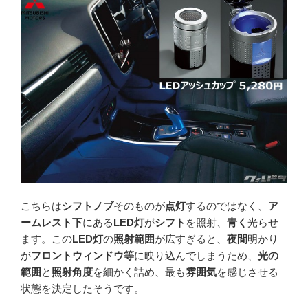
こちらは
シフトノブ
そのものが
点灯
するのではなく、
ア
ームレスト下
にある
LED灯
が
シフト
を照射、
青く
光らせ
ます。この
LED灯
の
照射範囲
が広すぎると、
夜間
明かり
が
フロントウィンドウ等
に映り込んでしまうため、
光の
範囲
と
照射角度
を細かく詰め、最も
雰囲気
を感じさせる
状態を決定したそうです。