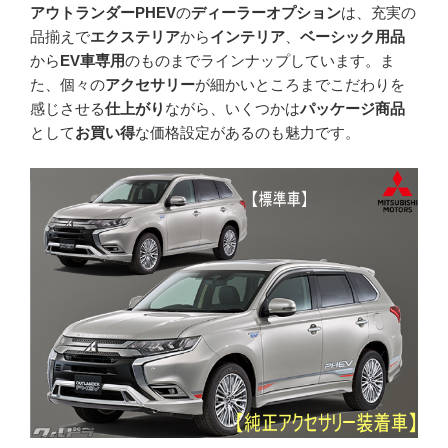
アウトランダーPHEV
の
ディーラーオプション
は、充実の
品揃えで
エクステリア
から
インテリア
、
ベーシック用品
から
EV車専用
のものまでラインナップしています。ま
た、個々の
アクセサリー
が細かいところまでこだわりを
感じさせる
仕上がり
ながら、いくつかは
パッケージ商品
として
お買い得
な価格設定があるのも魅力です。