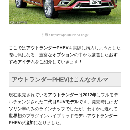
引用：https://wpb.shueisha.co.jp/
ここでは
アウトランダーPHEV
を実際に購入しようとした
際に気になる、豊富な
オプション
の中から厳選した
おす
すめアイテム
をご紹介していきます！
アウトランダー
PHEV
はこんなクルマ
現在販売されている
アウトランダー
は
2012年
にフルモデ
ルチェンジされた
二代目SUVモデル
です。発売時には
ガ
ソリン車
のみのラインナップでしたが、わずかに遅れて
世界初
のプラグインハイブリッドモデル
アウトランダー
PHEV
が
追加
になりました。