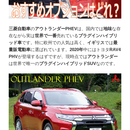
三菱自動車
の
アウトランダーPHEV
は、国内では
地味
な存
在ながら実は
世界で一番
売れている
プラグインハイブリ
ッド車
です。特に欧州での人気は高く、
イギリス
では
最
量販電動車
に選ばれています。
2020年
中にはトヨタ
RAV4
PHV
が登場するはずですが、現時点では
アウトランダー
は世界で唯一の
プラグインハイブリッドSUV
なのです。