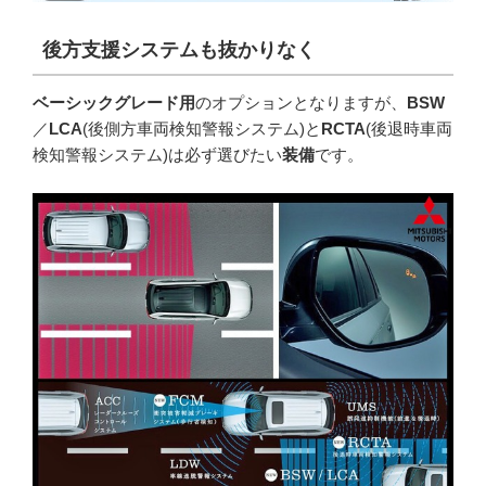
後方支援システムも抜かりなく
ベーシックグレード用
のオプションとなりますが、
BSW
／
LCA
(後側方車両検知警報システム)と
RCTA
(後退時車両
検知警報システム)は必ず選びたい
装備
です。