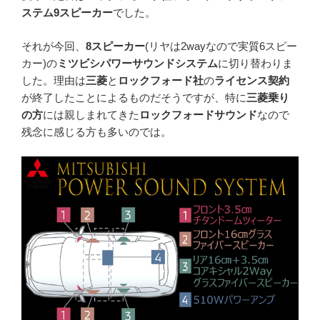
ステム9スピーカー
でした。
それが今回、
8スピーカー
(リヤは2wayなので実質6スピー
カー)の
ミツビシパワーサウンドシステム
に切り替わりま
した。理由は
三菱
と
ロックフォード社
の
ライセンス契約
が終了したことによるものだそうですが、特に
三菱乗り
の方
には親しまれてきた
ロックフォードサウンド
なので
残念に感じる方も多いのでは。