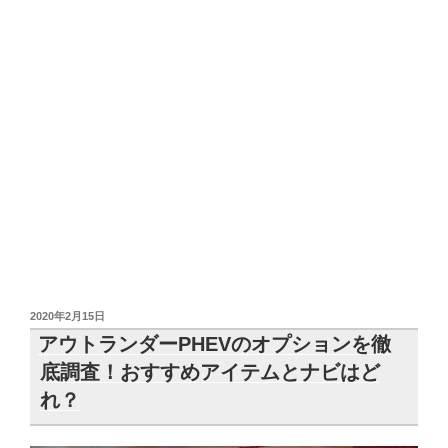
投
2020年2月15日
稿
アウトランダーPHEVのオプションを徹
日:
底調査！おすすめアイテムとナビはど
れ？