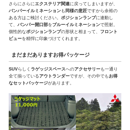
さらにさらに
エクステリア関連
に戻ってしまいますが、
バンパーイルミネーション
も
同様の意匠
ですから余裕の
ある方はご検討ください。
ポジションランプ
に連動し
て、
バンパー開口部
を
ブルーイルミネーション
で照射。
個性的な
ポジションランプ
の形状と相まって、
フロント
ビュー
を精悍に印象づけてくれます。
まだまだありますお得パッケージ
SUV
らしく
ラゲッジスペース
への
アクセサリー
も一通り
全て揃っている
アウトランダー
ですが、その中でも
お得
なセットパッケージ
があります。