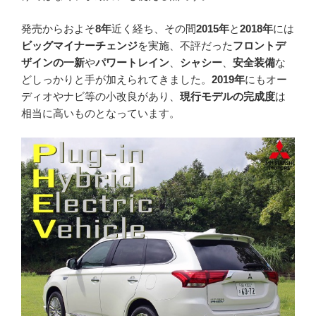
発売からおよそ
8年
近く経ち、その間
2015年
と
2018年
には
ビッグマイナーチェンジ
を実施、不評だった
フロントデ
ザインの一新
や
パワートレイン
、
シャシー
、
安全装備
な
どしっかりと手が加えられてきました。
2019年
にもオー
ディオやナビ等の小改良があり、
現行モデルの完成度
は
相当に高いものとなっています。