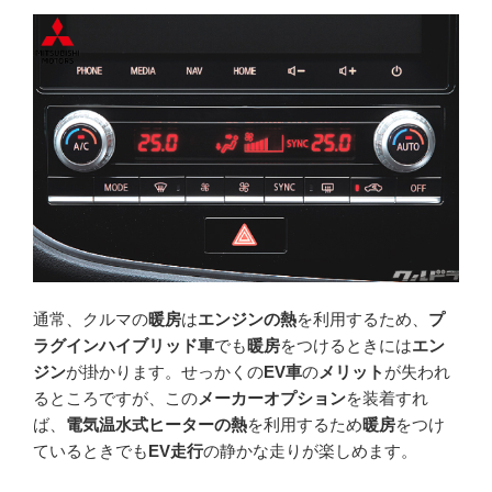
通常、クルマの
暖房
は
エンジンの熱
を利用するため、
プ
ラグインハイブリッド車
でも
暖房
をつけるときには
エン
ジン
が掛かります。せっかくの
EV車
の
メリット
が失われ
るところですが、この
メーカーオプション
を装着すれ
ば、
電気温水式ヒーターの熱
を利用するため
暖房
をつけ
ているときでも
EV走行
の静かな走りが楽しめます。