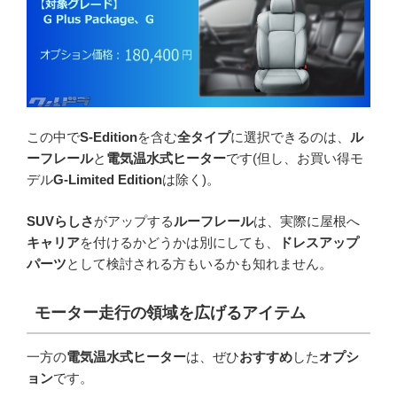
この中で
S-Edition
を含む
全タイプ
に選択できるのは、
ル
ーフレール
と
電気温水式ヒーター
です(但し、お買い得モ
デル
G-Limited Edition
は除く)。
SUVらしさ
がアップする
ルーフレール
は、実際に屋根へ
キャリア
を付けるかどうかは別にしても、
ドレスアップ
パーツ
として検討される方もいるかも知れません。
モーター走行の領域を広げるアイテム
一方の
電気温水式ヒーター
は、ぜひ
おすすめ
した
オプシ
ョン
です。