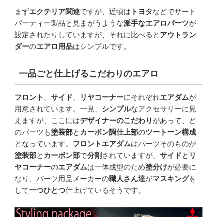
まず
エクテリア関連
ですが、近頃は
トヨタ
などでサード
パーティー製品と見まがうような
派手なエアロパーツ
が
設定されたりしていますが、それに比べると
アウトラン
ダー
の
エアロ用品
はシンプルです。
一品ごと仕上げるこだわりのエアロ
フロント
、
サイド
、
リヤコーナー
にそれぞれ
エアダム
が
用意されています。一見、
シンプル
なアクセサリーに見
えますが、ここには
デザイナーのこだわり
があって、ど
のパーツも
塗装部
と
カーボン調仕上部
の
ツートーン構成
となっています。
フロントエアダム
はパーツそのものが
塗装部
と
カーボン部
で
分割
されていますが、
サイド
と
リ
ヤコーナー
の
エアダム
は一体成型のため
塗分け
が必要に
なり、パーツ用品メーカーの
職人さん達
が
マスキング
を
して
一つひとつ
仕上げているそうです。