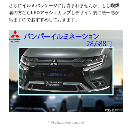
さらに
イルミパッケージ
には含まれませんが、もし
喫煙
者
の方なら
LEDアッシュカップ
もデザイン的に統一感が
出ますので
おすすめ
しておきます。
引用：https://response.jp/