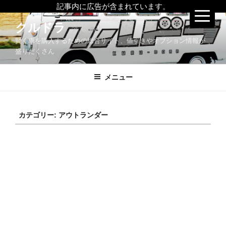
記事内に広告が含まれています。
コ
クルドラ
ン
賢く車を購入するための総合サイト、値引きやオプション情報が
テ
盛りだくさん
ン
ツ
メニュー
へ
ス
キ
ッ
カテゴリー:
アウトランダー
プ