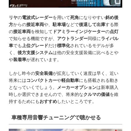
リヤ
の
電波式レーダー
を用いて
死角
になりやすい
斜め後
方
からの
接近車両
や、
駐車場
などで
後退して出庫
する際
の
接近車両
を検知して
ドアミラーインジケーター
の
点灯
で知らせる機能ですが、
アウトランダー
同様に
ライバル
車
でも
上位グレード
だけ
標準化
されているモデルが多
く、
後方支援システム
は他の安全支援装備に比べるとや
や
装着率
が遅れています。
しかし昨今の
安全装備
が拡充していく速度は早く、近い
将来には
コンパクトカー
や
軽自動車
にも搭載される動き
となっていくでしょう。
メーカーオプション
は新車購入
時しか選択できませんので、将来的な
クルマの価値
を維
持するためにも
おすすめ
したいところです。
車種専用音響チューニングで聴かせる