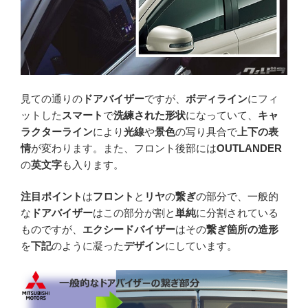
見ての通りの
ドアバイザー
ですが、
ボディライン
にフィ
ットした
スマート
で
洗練された形状
になっていて、
キャ
ラクターライン
により
光線
や
景色
の写り具合で
上下の表
情
が変わります。また、フロント後部には
OUTLANDER
の
英文字
も入ります。
注目ポイント
は
フロント
と
リヤ
の
繋ぎ
の部分で、一般的
な
ドアバイザー
はこの部分が割と
単純
に分割されている
ものですが、
エクシードバイザー
はその
繋ぎ箇所の造形
を
下記
のように凝った
デザイン
にしています。