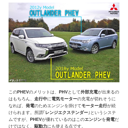
この
PHEV
のメリットは、
PHV
として
外部充電
が出来るの
はもちろん、
走行中
に
電気モーター
の充電が切れそうに
なれば、
発電
のためエンジンを掛けて
モーター走行
が続
けられます。所謂｢
レンジエクステンダー
｣というシステ
ムですが、
PHEV
が優れているのはこの
エンジン
を
発電
だ
けではなく、
駆動力
にも使える点です。