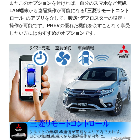
またこの
オプション
を付ければ、自分の
スマホ
など
無線
LAN端末
から遠隔操作が可能になる｢
三菱リモートコント
ロール
｣の
アプリ
を介して、
暖房･デフロスター
の設定・
操作が可能です。
PHEV
の優れた機能を余すことなく享受
したい方には
おすすめ
の
オプション
です。