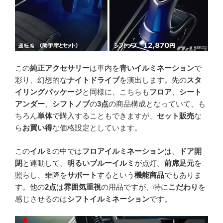
この
純正アクセサリー
は車内を
青いイルミネーション
で
彩り、幻想的な
ナイトドライブ
を演出します。先の
スタ
イリングパッケージ
と同様に、こちらも
フロア
、
シート
アンダー
、
シフトノブ
の
3点
の商品構成となっていて、も
ちろん
単体
で購入することもできますが、
セット販売
な
ら
お買い得
な価格設定としています。
この
イルミ
の中では
フロアイルミネーション
は、
ドア開
閉
と連動して、
明るいブルーイルミ
が点灯。
前席足元
を
照らし、乗降を
サポート
するという
機能商品
でもありま
す。他の
2点
は
雰囲気重視
の用品ですが、特に
こだわり
を
感じさせるのは
シフトイルミネーション
です。