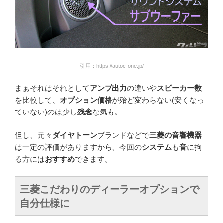
引用：https://autoc-one.jp/
まぁそれはそれとして
アンプ出力
の違いや
スピーカー数
を比較して、
オプション価格
が殆ど変わらない(安くなっ
ていない)のは少し
残念
な気も。
但し、元々
ダイヤトーン
ブランドなどで
三菱の音響機器
は一定の評価がありますから、今回の
システム
も
音
に拘
る方には
おすすめ
できます。
三菱こだわりのディーラーオプションで
自分仕様に