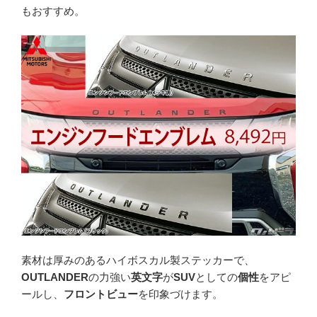
もおすすめ。
素材は厚みのあるハイボスカル製ステッカーで、
OUTLANDER
の力強い
英文字
が
SUV
としての
個性
をアピ
ールし、
フロントビュー
を印象づけます。