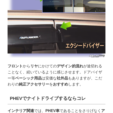
フロント
から
リヤ
にかけての
デザイン的流れ
が途切れる
ことなく、続いているように感じさせます。ドアバイザ
ー等
ベーシック用品
は安価な
社外品
もありますが、こだ
わりの
純正アクセサリー
を
おすすめ
します。
PHEV
でナイトドライブするならコレ
インテリア関連
では、
PHEV車
であることをさりげなく
ア