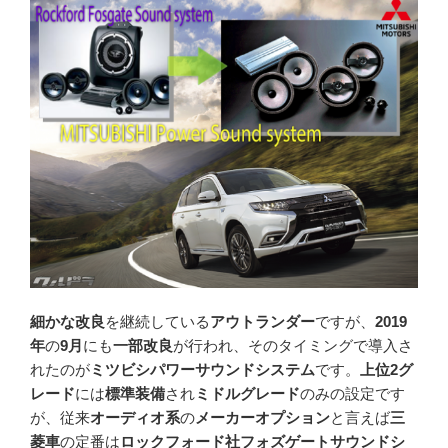
細かな改良
を継続している
アウトランダー
ですが、
2019
年
の
9月
にも
一部改良
が行われ、そのタイミングで導入さ
れたのが
ミツビシパワーサウンドシステム
です。
上位2グ
レード
には
標準装備
され
ミドルグレード
のみの設定です
が、従来
オーディオ系
の
メーカーオプション
と言えば
三
菱車
の定番は
ロックフォード社フォズゲートサウンドシ