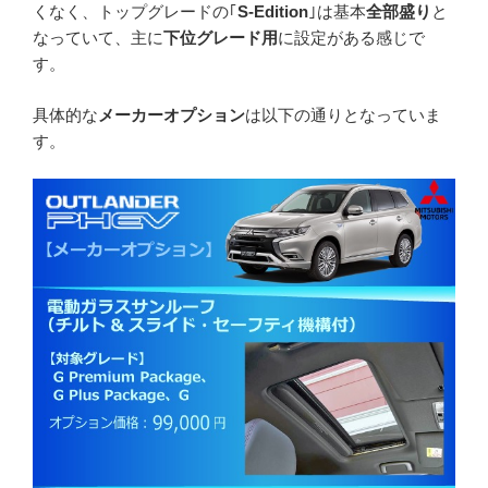
くなく、トップグレードの｢
S-Edition
｣は基本
全部盛り
と
なっていて、主に
下位グレード用
に設定がある感じで
す。
具体的な
メーカーオプション
は以下の通りとなっていま
す。