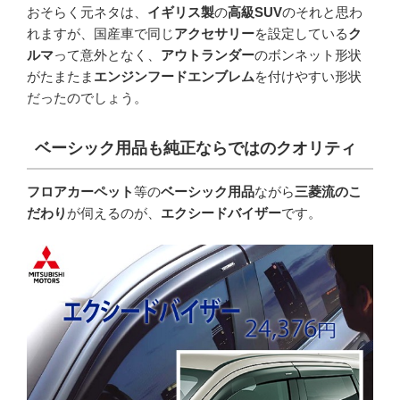
おそらく元ネタは、
イギリス製
の
高級SUV
のそれと思わ
れますが、国産車で同じ
アクセサリー
を設定している
ク
ルマ
って意外となく、
アウトランダー
のボンネット形状
がたまたま
エンジンフードエンブレム
を付けやすい形状
だったのでしょう。
ベーシック用品も純正ならではのクオリティ
フロアカーペット
等の
ベーシック用品
ながら
三菱流のこ
だわり
が伺えるのが、
エクシードバイザー
です。