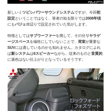
新しいミ
ツビシパワーサウンドシステム
ですが、今回
初
設定
ということではなく、筆者の知る限りでは
2008年頃
にも
パジェロ
辺りで設定されていた気がします。
特徴としては
サブウーファー
を廃して、その分
リヤラゲ
ージスペース
を犠牲にしていないことで、
荷室
が重要な
SUV
には適しているのかも知れません。カタログによれ
ば
新システム
は
6スピーカー
ながら、従来のものと
音質的
に遜色はない仕上がりとなっているそうです。