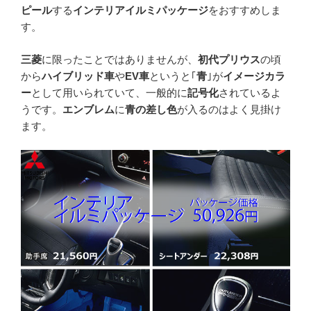
ピール
する
インテリアイルミパッケージ
をおすすめしま
す。
三菱
に限ったことではありませんが、
初代プリウス
の頃
から
ハイブリッド車
や
EV車
というと｢
青
｣が
イメージカラ
ー
として用いられていて、一般的に
記号化
されているよ
うです。
エンブレム
に
青の差し色
が入るのはよく見掛け
ます。