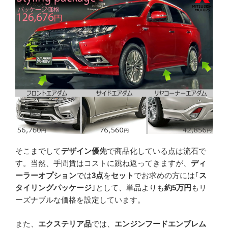
そこまでして
デザイン優先
で商品化している点は流石で
す。当然、手間賃はコストに跳ね返ってきますが、
ディ
ーラーオプション
では
3点
を
セット
でお求めの方には｢
ス
タイリングパッケージ
｣として、単品よりも
約5万円
もリ
ーズナブルな価格を設定しています。
また、
エクステリア品
では、
エンジンフードエンブレム