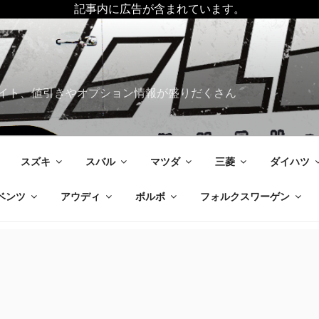
記事内に広告が含まれています。
イト、値引きやオプション情報が盛りだくさん
スズキ
スバル
マツダ
三菱
ダイハツ
ベンツ
アウディ
ボルボ
フォルクスワーゲン