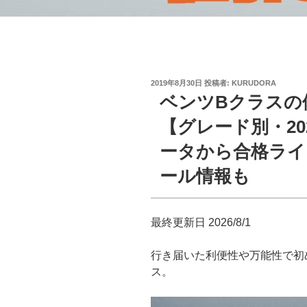
投
2019年8月30日
投稿者:
KURUDORA
稿
ベンツBクラスの
日:
【グレード別・20
ータから合格ライ
ール情報も
最終更新日 2026/8/1
行き届いた利便性や万能性で初
ス。