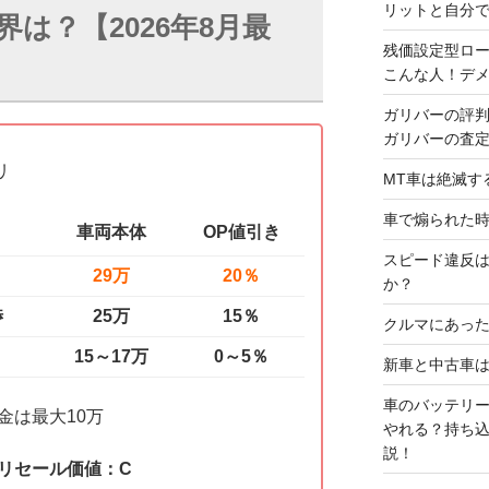
リットと自分
は？【2026年8月最
残価設定型ロ
こんな人！デ
ガリバーの評
ガリバーの査
リ
MT車は絶滅す
車で煽られた
車両本体
OP値引き
スピード違反
29万
20％
か？
渉
25万
15％
クルマにあった
15～17万
0～5％
新車と中古車
車のバッテリ
金は最大10万
やれる？持ち
説！
リセール価値：C