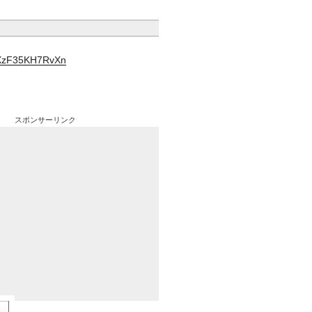
YXzF35KH7RvXn
スポンサーリンク