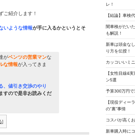
レ！
ずご紹介します！
【結論】車検
闇車検がだい
ないような情報
が手に入るかというとそ
も解説！
新車は頭金な
り方を伝授！
達が
ベンツの営業マン
な
カッコいいミニ
ルな情報
が入ってきま
【女性目線&実
ン5選
る、値引き交渉のやり
予算300万円
ますので是非お読みくだ
【現役ディー
の”裏”事情
コスパが高くお
る
]
新車購入時に