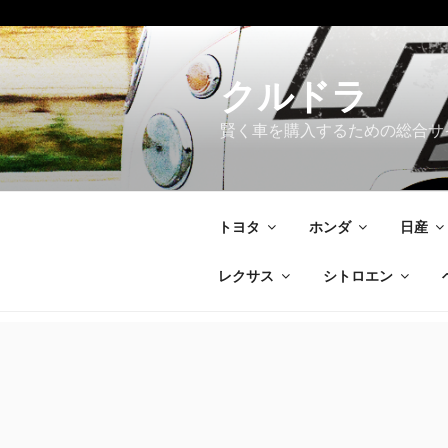
コ
ン
テ
クルドラ
ン
賢く車を購入するための総合サ
ツ
へ
ス
キ
トヨタ
ホンダ
日産
ッ
プ
レクサス
シトロエン