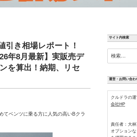
サイト内検索
値引き相場レポート！
検
26年8月最新】実販売デ
索:
ンを算出！納期、リセ
運営・お問い合わ
クルドラの運
会社HP
めてベンツに乗る方に人気の高いBクラ
責任者：大林
オプションな