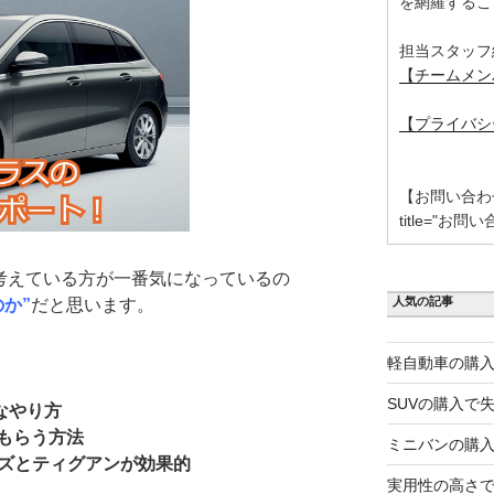
を網羅するこ
担当スタッフ
【チームメン
【プライバシ
【お問い合わせ】 [
title="お問い
考えている方が一番気になっているの
人気の記事
か”
だと思います。
軽自動車の購入
SUVの購入で
なやり方
もらう方法
ミニバンの購入
ーズとティグアンが効果的
実用性の高さで