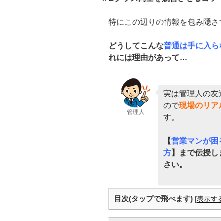
特にこの辺りの情報を包み隠さ
どうしてこんな
普通は手に入ら
れには理由があって…
実は管理人の友
ので
現場のリア
管理人
す。
【
営業マンが困
方
】まで伝授し
さい。
目次(タップで飛べます)
[
表示す