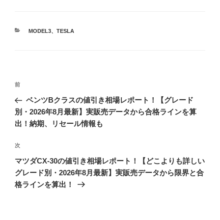
カ
MODEL3
、
TESLA
テ
ゴ
リ
ー
投
前
前
稿
の
ベンツBクラスの値引き相場レポート！【グレード
ナ
投
別・2026年8月最新】実販売データから合格ラインを算
ビ
稿
出！納期、リセール情報も
ゲ
次
次
ー
の
シ
マツダCX-30の値引き相場レポート！【どこよりも詳しい
投
グレード別・2026年8月最新】実販売データから限界と合
ョ
稿
格ラインを算出！
ン