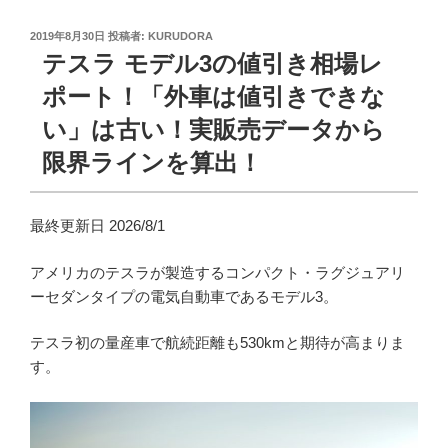
投
2019年8月30日
投稿者:
KURUDORA
稿
テスラ モデル3の値引き相場レ
日:
ポート！「外車は値引きできな
い」は古い！実販売データから
限界ラインを算出！
最終更新日 2026/8/1
アメリカのテスラが製造するコンパクト・ラグジュアリ
ーセダンタイプの電気自動車であるモデル3。
テスラ初の量産車で航続距離も530kmと期待が高まりま
す。