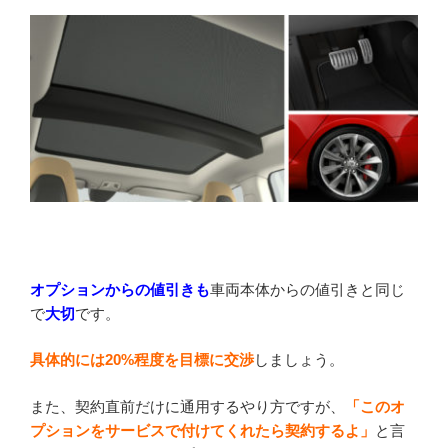
オプションからの値引きも
車両本体からの値引きと同じ
で
大切
です。
具体的には20%程度を目標に交渉
しましょう。
また、契約直前だけに通用するやり方ですが、
「このオ
プションをサービスで付けてくれたら契約するよ」
と言