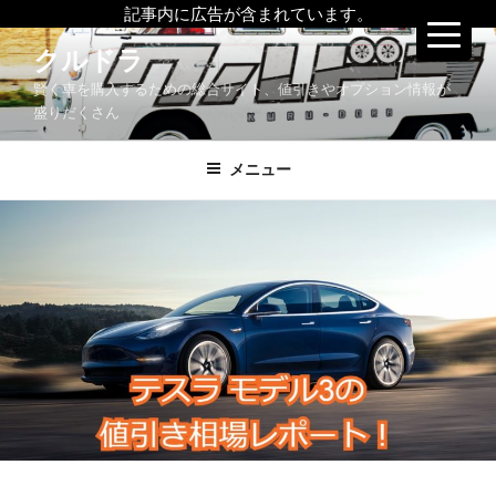
記事内に広告が含まれています。
コ
クルドラ
ン
賢く車を購入するための総合サイト、値引きやオプション情報が
テ
盛りだくさん
ン
ツ
メニュー
へ
ス
キ
ッ
プ