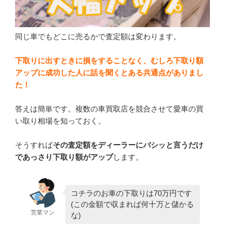
同じ車でもどこに売るかで査定額は変わります。
下取りに出すときに損をすることなく、むしろ下取り額
アップに成功した人に話を聞くとある共通点がありまし
た！
答えは簡単です。複数の車買取店を競合させて愛車の買
い取り相場を知っておく。
そうすれば
その査定額をディーラーにバシッと言うだけ
であっさり下取り額がアップ
します。
コチラのお車の下取りは70万円です
(この金額で収まれば何十万と儲かる
営業マン
な)