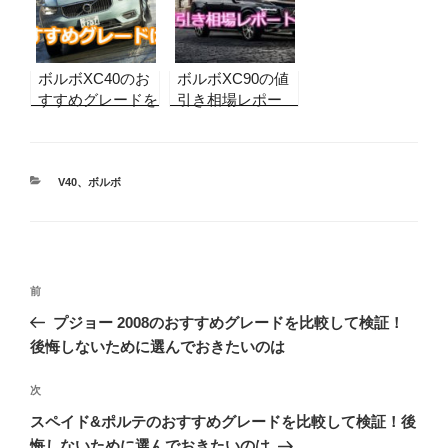
ル情報も
ボルボXC40のお
ボルボXC90の値
すすめグレードを
引き相場レポー
比較して検証！後
ト！【2026年8月
悔しないために選
最新】実販売デー
んでおきたいのは
タから合格ライン
カ
を算出！納期、リ
V40
、
ボルボ
テ
セール情報も
ゴ
リ
ー
投
前
前
稿
の
プジョー 2008のおすすめグレードを比較して検証！
ナ
投
後悔しないために選んでおきたいのは
ビ
稿
ゲ
次
次
の
ー
スペイド&ポルテのおすすめグレードを比較して検証！後
投
シ
悔しないために選んでおきたいのは