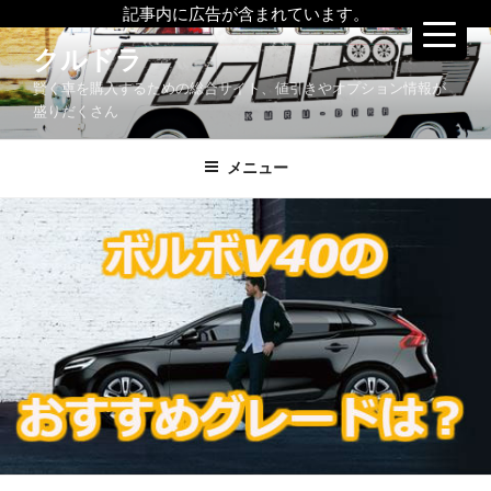
記事内に広告が含まれています。
コ
クルドラ
ン
賢く車を購入するための総合サイト、値引きやオプション情報が
テ
盛りだくさん
ン
ツ
メニュー
へ
ス
キ
ッ
プ