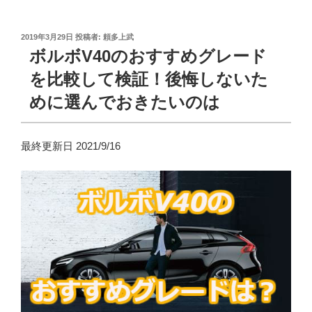
投
2019年3月29日
投稿者:
頼多上武
稿
ボルボV40のおすすめグレード
日:
を比較して検証！後悔しないた
めに選んでおきたいのは
最終更新日 2021/9/16