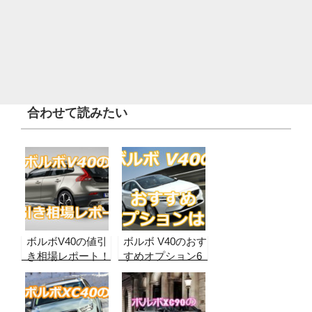
合わせて読みたい
ボルボV40の値引
ボルボ V40のおす
き相場レポート！
すめオプション6
実販売データから
つと不要オプショ
合格ラインを算
ンを実際の購入者
出！納期、リセー
の声から紹介！