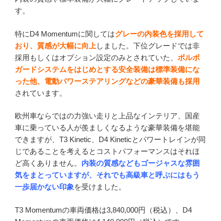
す。
特にD4 Momentumに関しては
グレーの内装色を採用して
おり、質感が大幅に向上
しました。下位グレードでは非
採用もしくはオプション設定のみとされていた、
ボルボ
ガードシステムをはじめとする安全装備は標準装備にな
った他、電動パワーステアリングなどの豪華装備も採用
されています。
欧州車ならではの力強い走りと上品なインテリア、国産
車に乗っている人が羨ましくなるような豪華装備を堪能
できますが、T3 Kinetic、D4 Kineticとパワートレインが同
じであることを考えるとコストパフォーマンスはそれほ
ど高くありません。
内装の質感などもゴージャスな雰囲
気をまとっていますが、それでも高級車と呼ぶにはもう
一歩届かない印象
を受けました。
T3 Momentumの車両価格は3,840,000円（税込）、D4