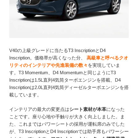
V40の上級グレードに当たるT3 InscriptionとD4
Inscription。価格帯が高くなった分、
高級車と呼べるクオ
リティのインテリアや先進装備の数々
を実現していま
す。T3 Momentum、D4 Momentumと同じようにT3
Inscriptionは1.5L直列4気筒ターボエンジンを搭載、D4
Inscriptionは2.0L直列4気筒ディーゼルターボエンジンを搭
載しています。
インテリアの最大の変更点は
シート素材が本革
になった
ことです。座り心地や手触りが大きく向上しました。ま
た、これまではパワーシートの採用が運転席のみでした
が、T3 InscriptionとD4 Inscriptionでは助手席もパワーシー