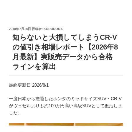
投
2018年7月18日
投稿者:
KURUDORA
稿
知らないと大損してしまうCR-V
日:
の値引き相場レポート【2026年8
月最新】実販売データから合格
ラインを算出
最終更新日 2026/8/1
一度日本から撤退したホンダのミッドサイズSUV・CR-V
がヴェゼルよりも約100万円高い高級SUVとして復活しま
した。