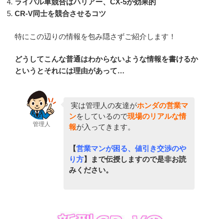
ライバル車競合はハリアー、CX-5が効果的
CR-V同士を競合させるコツ
特にこの辺りの情報を包み隠さずご紹介します！
どうしてこんな普通はわからないような情報を書けるか
というとそれには理由があって…
実は管理人の友達が
ホンダの営業マ
ン
をしているので
現場のリアルな情
管理人
報
が入ってきます。
【
営業マンが困る、値引き交渉のや
り方
】まで伝授しますので是非お読
みください。