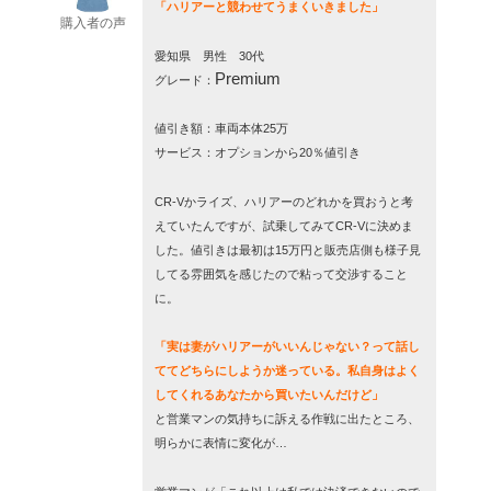
「ハリアーと競わせてうまくいきました」
購入者の声
愛知県 男性 30代
Premium
グレード：
値引き額：車両本体25万
サービス：オプションから20％値引き
CR-Vかライズ、ハリアーのどれかを買おうと考
えていたんですが、試乗してみてCR-Vに決め
ま
した。値引きは最初は15万円と販売店側も様子見
してる雰囲気を感じたので粘って交渉すること
に。
「実は妻がハリアーがいいんじゃない？って話し
ててどちらにしようか迷っている。私自身はよく
してくれるあなたから買いたいんだけど」
と営業マンの気持ちに訴える作戦に出たところ、
明らかに表情に変化が…