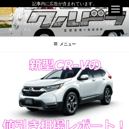
記事内に広告が含まれています。
コ
クルドラ
ン
賢く車を購入するための総合サイト、値引きやオプション情報が
テ
盛りだくさん
ン
ツ
メニュー
へ
ス
キ
ッ
プ