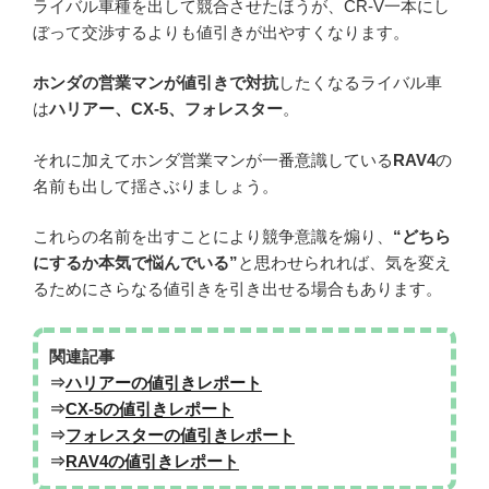
ライバル車種を出して競合させたほうが、CR-V一本にし
ぼって交渉するよりも値引きが出やすくなります。
ホンダの営業マンが値引きで対抗
したくなるライバル車
は
ハリアー、CX-5、フォレスター
。
それに加えてホンダ営業マンが一番意識している
RAV4
の
名前も出して揺さぶりましょう。
これらの名前を出すことにより競争意識を煽り、
“どちら
にするか本気で悩んでいる”
と思わせられれば、気を変え
るためにさらなる値引きを引き出せる場合もあります。
関連記事
⇒
ハリアーの値引きレポート
⇒
CX-5の値引きレポート
⇒
フォレスターの値引きレポート
⇒
RAV4の値引きレポート