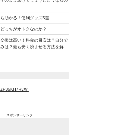
はそのまま逃げてしまうとどうなるの
ら助かる！便利グッズ5選
はどっちがオトクなのか？
ー交換は高い！料金の目安は？自分で
込みは？最も安く済ませる方法を解
YXzF35KH7RvXn
スポンサーリンク