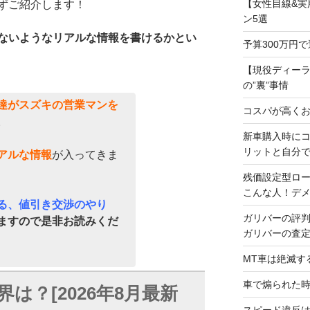
【女性目線&実
ずご紹介します！
ン5選
ないようなリアルな情報を書けるかとい
予算300万円
【現役ディー
の”裏”事情
達がスズキの営業マンを
コスパが高くお
。
新車購入時に
リットと自分
アルな情報
が入ってきま
残価設定型ロ
こんな人！デ
る、値引き交渉のやり
ガリバーの評
ますので是非お読みくだ
ガリバーの査
MT車は絶滅す
車で煽られた
は？[2026年8月最新