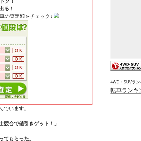
オトク！
出る！
愛車の査定額をチェック↓
4WD・SUVラ
転車ランキ
んでいます。
士競合で値引きゲット！」
ってもらった」