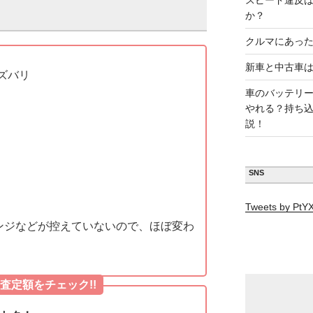
スピード違反
か？
クルマにあった
新車と中古車
ズバリ
車のバッテリ
やれる？持ち
説！
SNS
Tweets by Pt
ンジなどが控えていないので、ほぼ変わ
査定額をチェック!!