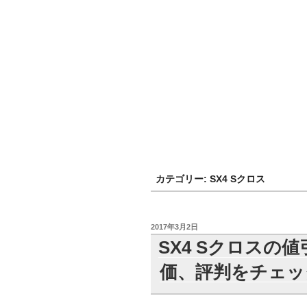
カテゴリー:
SX4 Sクロス
投
2017年3月2日
稿
SX4 Sクロスの
日:
価、評判をチェッ