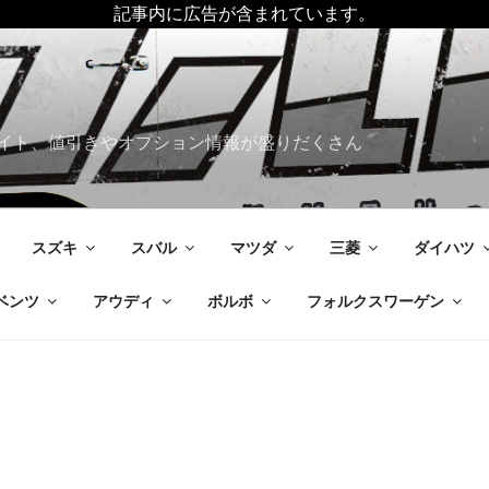
記事内に広告が含まれています。
イト、値引きやオプション情報が盛りだくさん
スズキ
スバル
マツダ
三菱
ダイハツ
ベンツ
アウディ
ボルボ
フォルクスワーゲン