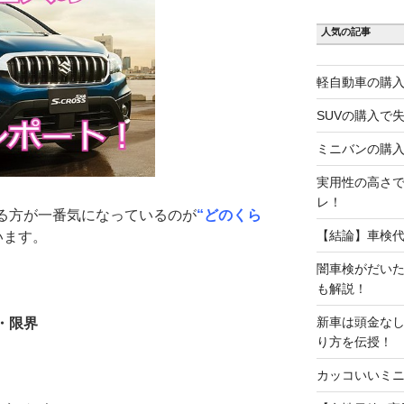
人気の記事
軽自動車の購入
SUVの購入で
ミニバンの購入
実用性の高さで
レ！
いる方が一番気になっているのが
“どのくら
【結論】車検
います。
闇車検がだい
も解説！
新車は頭金な
・限界
り方を伝授！
カッコいいミニ