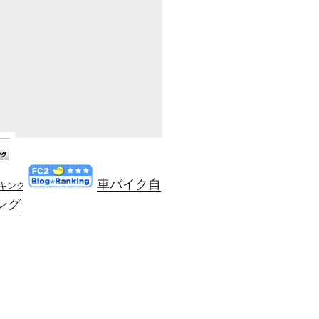
車バイク自
ンキング
ング