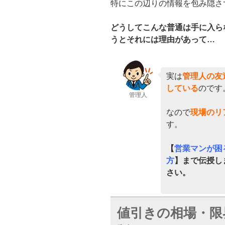
特にこの辺りの情報を包み隠さ
どうしてこんな普通は手に入ら
うとそれには理由があって…
実は
管理人の友
している
のです
管理人
なので
現場のリ
す。
【
営業マンが困
方
】まで伝授し
さい。
値引きの相場・限界