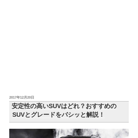
投
2017年12月20日
稿
安定性の高いSUVはどれ？おすすめの
日:
SUVとグレードをバシッと解説！