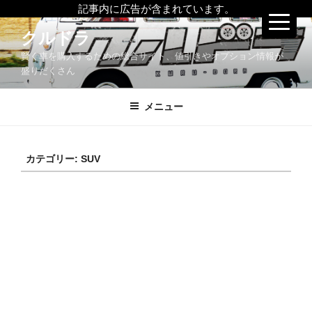
記事内に広告が含まれています。
コ
クルドラ
ン
賢く車を購入するための総合サイト、値引きやオプション情報が
テ
盛りだくさん
ン
ツ
メニュー
へ
ス
キ
ッ
カテゴリー:
SUV
プ