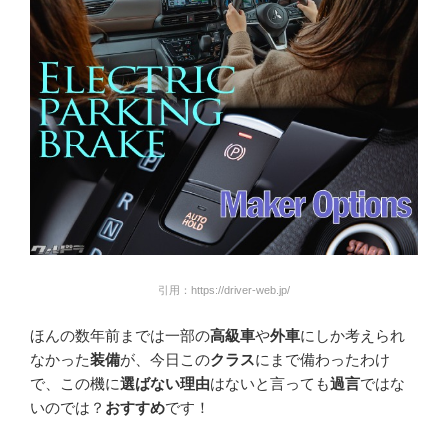
引用：https://driver-web.jp/
ほんの数年前までは一部の
高級車
や
外車
にしか考えられ
なかった
装備
が、今日この
クラス
にまで備わったわけ
で、この機に
選ばない理由
はないと言っても
過言
ではな
いのでは？
おすすめ
です！