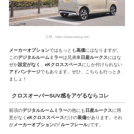
引用：https://www.webcg.net/
メーカーオプション
ではもっとも
高価
にはなりますが、
この
デジタルルームミラー
は兄弟車
日産ルークス
にはな
ぜか
設定がなく
、
eKクロススペース
にしか付けられない
アドバンテージ
でもあります。ぜひ、こちらも行っとき
ましょ！
クロスオーバー
SUV
感をアゲるならコレ
前項の
デジタルルームミラー
の他にも
日産ルークス
に用
意がなく
eKクロススペース
だけの
装備
があります。それ
が
メーカーオプション
の｢
ルーフレール
｣です。