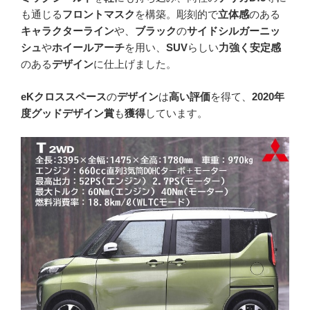
も通じる
フロントマスク
を構築。彫刻的で
立体感
のある
キャラクターライン
や、
ブラック
の
サイドシルガーニッ
シュ
や
ホイールアーチ
を用い、
SUV
らしい
力強く安定感
のある
デザイン
に仕上げました。
eKクロススペース
の
デザイン
は
高い評価
を得て、
2020年
度グッドデザイン賞
も
獲得
しています。