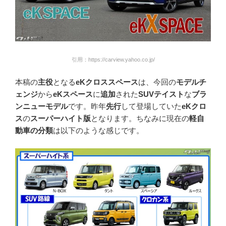
引用：https://carview.yahoo.co.jp/
本稿の
主役
となる
eKクロススペース
は、今回の
モデルチ
ェンジ
から
eKスペース
に
追加
された
SUVテイスト
な
ブラ
ンニューモデル
です。昨年
先行
して登場していた
eKクロ
ス
の
スーパーハイト版
となります。ちなみに現在の
軽自
動車の分類
は以下のような感じです。