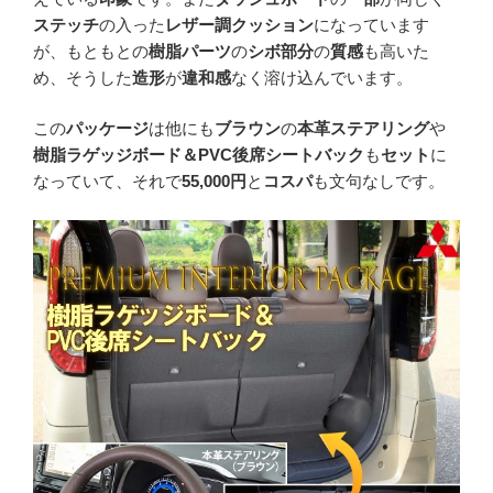
ステッチ
の入った
レザー調クッション
になっています
が、もともとの
樹脂パーツ
の
シボ部分
の
質感
も高いた
め、そうした
造形
が
違和感
なく溶け込んでいます。
この
パッケージ
は他にも
ブラウン
の
本革ステアリング
や
樹脂ラゲッジボード＆PVC後席シートバック
も
セット
に
なっていて、それで
55,000円
と
コスパ
も文句なしです。