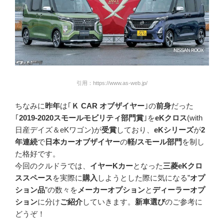
引用：https://www.as-web.jp/
ちなみに
昨年
は｢
Ｋ CAR オブザイヤー
｣の
前身
だった
｢
2019-2020スモールモビリティ部門賞
｣を
eKクロス
(with
日産デイズ＆eKワゴン)が
受賞
しており、
eKシリーズ
が
2
年連続
で
日本カーオブザイヤー
の
軽/スモール部門
を制し
た格好です。
今回のクルドラでは、
イヤーKカー
となった
三菱eKクロ
ススペース
を実際に
購入
しようとした際に気になる”
オプ
ション品
”の数々を
メーカーオプション
と
ディーラーオプ
ション
に分け
ご紹介
していきます。
新車選び
のご参考に
どうぞ！