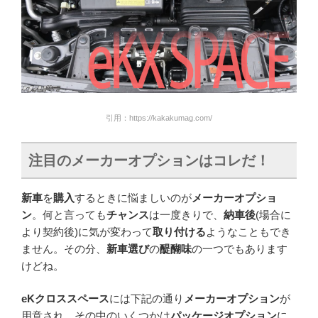
引用：https://kakakumag.com/
注目のメーカーオプションはコレだ！
新車
を
購入
するときに悩ましいのが
メーカーオプショ
ン
。何と言っても
チャンス
は一度きりで、
納車後
(場合に
より契約後)に気が変わって
取り付ける
ようなこともでき
ません。その分、
新車選び
の
醍醐味
の一つでもあります
けどね。
eKクロススペース
には下記の通り
メーカーオプション
が
用意され、その中のいくつかは
パッケージオプション
に