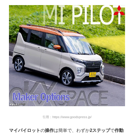
引用：https://www.goodspress.jp/
マイパイロット
の
操作
は簡単で、わずか
2ステップ
で
作動