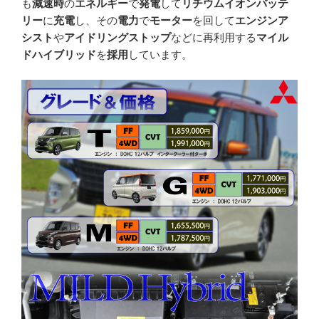
も
減速時
の
エネルギー
で
発電
して
リチウムイオンバッテ
リー
に
充電
し、その
電力
で
モーター
を回して
エンジンア
シスト
や
アイドリングストップ
などに再利用する
マイル
ドハイブリッド
を
採用
しています。