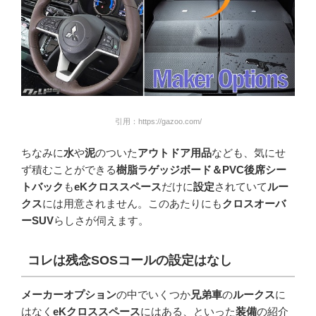
引用：https://gazoo.com/
ちなみに
水
や
泥
のついた
アウトドア用品
なども、気にせ
ず積むことができる
樹脂ラゲッジボード＆PVC後席シー
トバック
も
eKクロススペース
だけに
設定
されていて
ルー
クス
には用意されません。このあたりにも
クロスオーバ
ーSUV
らしさが伺えます。
コレは残念
SOS
コールの設定はなし
メーカーオプション
の中でいくつか
兄弟車
の
ルークス
に
はなく
eKクロススペース
にはある、といった
装備
の紹介