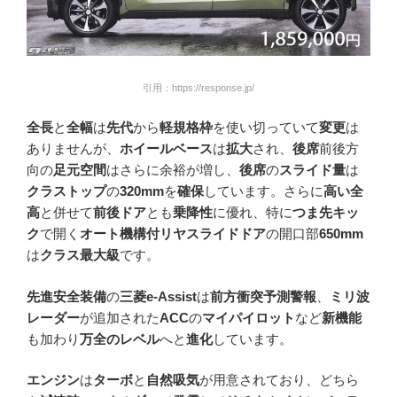
引用：https://response.jp/
全長
と
全幅
は
先代
から
軽規格枠
を使い切っていて
変更
は
ありませんが、
ホイールベース
は
拡大
され、
後席
前後方
向の
足元空間
はさらに余裕が増し、
後席
の
スライド量
は
クラストップ
の
320mm
を
確保
しています。さらに
高い全
高
と併せて
前後ドア
とも
乗降性
に優れ、特に
つま先キッ
ク
で開く
オート機構付リヤスライドドア
の開口部
650mm
は
クラス最大級
です。
先進安全装備
の
三菱e-Assist
は
前方衝突予測警報
、
ミリ波
レーダー
が追加された
ACC
の
マイパイロット
など
新機能
も加わり
万全のレベル
へと
進化
しています。
エンジン
は
ターボ
と
自然吸気
が用意されており、どちら