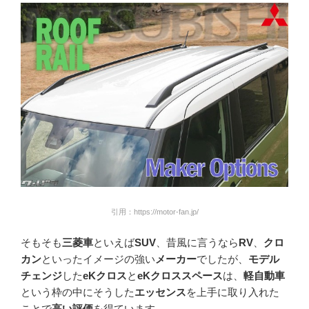
引用：https://motor-fan.jp/
そもそも
三菱車
といえば
SUV
、昔風に言うなら
RV
、
クロ
カン
といったイメージの強い
メーカー
でしたが、
モデル
チェンジ
した
eKクロス
と
eKクロススペース
は、
軽自動車
という枠の中にそうした
エッセンス
を上手に取り入れた
ことで
高い評価
を得ています。