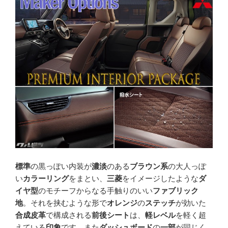
標準
の黒っぽい内装が
濃淡
のある
ブラウン系
の大人っぽ
い
カラーリング
をまとい、
三菱
をイメージしたような
ダ
イヤ型
のモチーフからなる手触りのいい
ファブリック
地
。それを挟むような形で
オレンジ
の
ステッチ
が効いた
合成皮革
で構成される
前後シート
は、
軽レベル
を軽く超
えている
印象
です。また
ダッシュボード
の
一部
が同じく