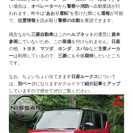
い場合は、
オペレーター
から
警察
や
消防
へ出動要請が行
われます。昨今は”
あおり運転
”を受けた際にも
通報
が可能
で、
位置情報
を読み取り
警察の出動
を要請できます。
残念ながら
三菱自動車
はこの
ヘルプネット
の運営に
資本
参画
していないため、この
装備
を付けられません。
日産
の他、
トヨタ
、
マツダ
、
ホンダ
、
スバル
など
主要メーカ
ー
は利用しているので、
三菱
にも今後
期待
したいところ
です。
なお、ちょいちょい出てきます
日産ルークス
について
は、
別ページ
になりますがクルドラで
紹介記事
を
アップ
していますので併せてぜひご覧ください。