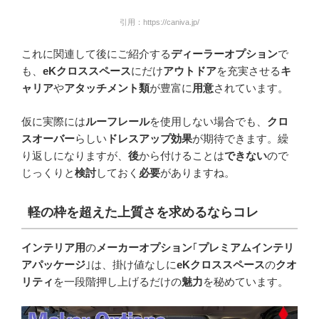
引用：https://caniva.jp/
これに関連して後にご紹介する
ディーラーオプション
で
も、
eKクロススペース
にだけ
アウトドア
を充実させる
キ
ャリア
や
アタッチメント類
が豊富に
用意
されています。
仮に実際には
ルーフレール
を使用しない場合でも、
クロ
スオーバー
らしい
ドレスアップ効果
が期待できます。繰
り返しになりますが、
後
から付けることは
できない
ので
じっくりと
検討
しておく
必要
がありますね。
軽の枠を超えた上質さを求めるならコレ
インテリア用
の
メーカーオプション
｢
プレミアムインテリ
アパッケージ
｣は、掛け値なしに
eKクロススペース
の
クオ
リティ
を一段階押し上げるだけの
魅力
を秘めています。