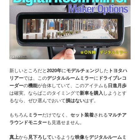
新しいところだと
2020年
に
モデルチェンジ
した
トヨタハ
リアー
では、この
デジタルルームミラー
に
ドライブレコ
ーダー
の
機能
が合体していて、このアイテムも
日進月歩
は確実。ならばこのタイミングで
新車を購入
しようとす
るなら、ぜひ選んでおいて
損はない
はず。
もちろん
ミラー
だけでなく、
セット装着
される
マルチア
ラウンドモニター
も見逃せません。
真上
から
見下ろして
いるような
映像
を
デジタルルームミ