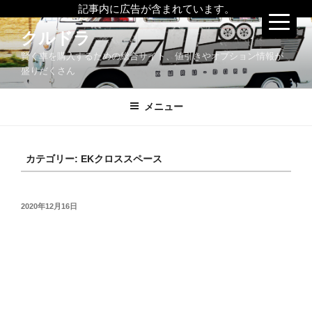
記事内に広告が含まれています。
コ
クルドラ
ン
賢く車を購入するための総合サイト、値引きやオプション情報が
テ
盛りだくさん
ン
ツ
メニュー
へ
ス
キ
ッ
カテゴリー:
EKクロススペース
プ
投
2020年12月16日
稿
日: