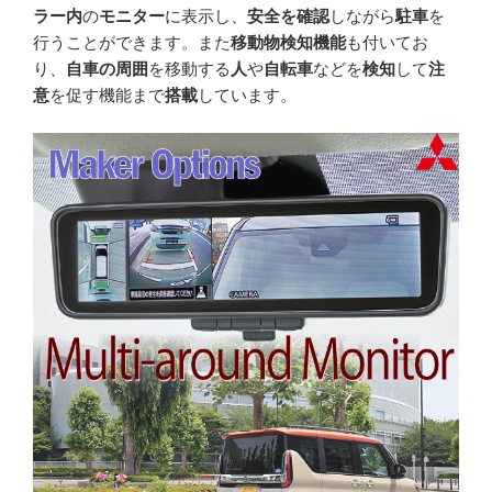
ラー内
の
モニター
に表示し、
安全を確認
しながら
駐車
を
行うことができます。また
移動物検知機能
も付いてお
り、
自車の周囲
を移動する
人
や
自転車
などを
検知
して
注
意
を促す機能まで
搭載
しています。