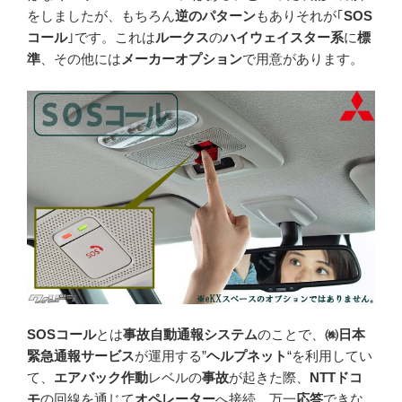
をしましたが、もちろん
逆のパターン
もありそれが｢
SOS
コール
｣です。これは
ルークス
の
ハイウェイスター系
に
標
準
、その他には
メーカーオプション
で用意があります。
SOSコール
とは
事故自動通報システム
のことで、
㈱日本
緊急通報サービス
が運用する”
ヘルプネット
“を利用してい
て、
エアバック作動
レベルの
事故
が起きた際、
NTTドコ
モ
の回線を通じて
オペレーター
へ接続。万一
応答
できな