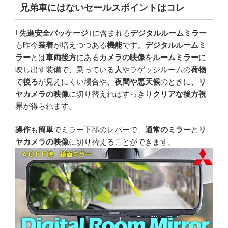
兄弟車にはないセールスポイントはコレ
｢
先進安全パッケージ
｣に含まれる
デジタルルームミラー
も昨今
装着
が増えつつある
機能
です。
デジタルルームミ
ラー
とは
車両後方
にある
カメラの映像
を
ルームミラー
に
映し出す装備で、乗っている
人
やラゲッジルームの
荷物
で
後ろ
が見えにくい場合や、
夜間や悪天候
のときに、
リ
ヤカメラの映像
に切り替えればすっきり
クリアな後方視
界
が得られます。
操作
も
簡単
でミラー下部のレバーで、
通常のミラー
と
リ
ヤカメラの映像
に切り替えることができます。