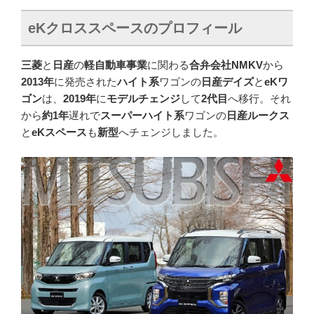
eK
クロススペースのプロフィール
三菱
と
日産
の
軽自動車事業
に関わる
合弁会社NMKV
から
2013年
に発売された
ハイト系
ワゴンの
日産デイズ
と
eKワ
ゴン
は、
2019年
に
モデルチェンジ
して
2代目
へ移行。それ
から
約1年
遅れで
スーパーハイト系
ワゴンの
日産ルークス
と
eKスペース
も
新型
へチェンジしました。