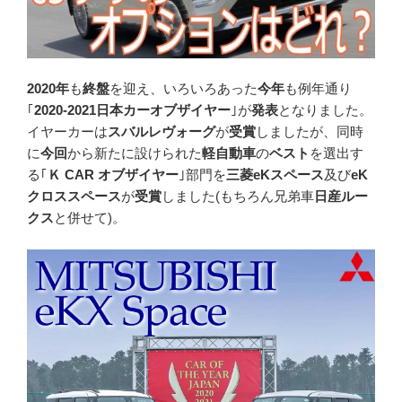
2020年
も
終盤
を迎え、いろいろあった
今年
も例年通り
｢
2020-2021日本カーオブザイヤー
｣が
発表
となりました。
イヤーカーは
スバルレヴォーグ
が
受賞
しましたが、同時
に
今回
から新たに設けられた
軽自動車
の
ベスト
を選出す
る｢
Ｋ CAR オブザイヤー
｣部門を
三菱eKスペース
及び
eK
クロススペース
が
受賞
しました(もちろん兄弟車
日産ルー
クス
と併せて)。