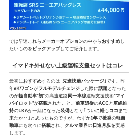
では早速これら
メーカーオプション
の中から
おすすめ
し
たいものを
ピックアップ
してご紹介します。
イマドキ外せない上級運転支援セットはコレ
最初に
おすすめ
するのは｢
先進快適パッケージ
｣です。昨
年
eKワゴン
が
フルモデルチェンジ
した際に
話題
となった
のが
軽自動車
”
初
”の高速道路
同一車線
運転支援技術”
マイ
パイロット
”が
搭載
されたこと。
前車追従
の
ACC
と
車線維
持
の
LKA
が一緒になった
装備
となり｢ついに
軽
も
ココ
まで
来たか･･｣と思ったものですが、わずか
1年
で
後発
の
軽自
動車
にも次々に
搭載
され、
クルマ業界
の
日進月歩
を実感
します。