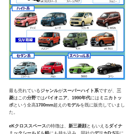
最も売れている
ジャンル
が
スーパーハイト系
ですが、
三
菱
はこの
分野
では
パイオニア
。
1990年代
には
ミニカトッ
ポ
という全高
1700mm
超えの
モデル
を既に販売していまし
た。
eKクロススペース
の特徴は、
新三菱顔
ともいえる
ダイナ
ミックシールド
を
軽
にも持ち込み、同社の
デリカD:5
等に