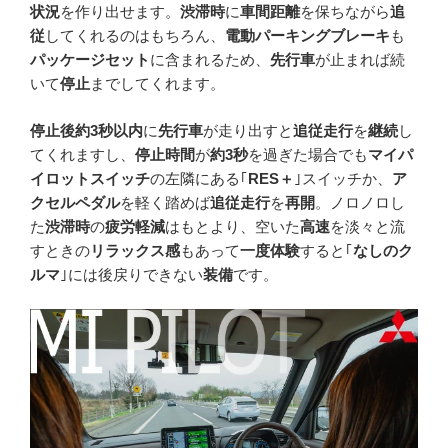
状況
を作り出せます。
渋滞時
に
車間距離
を保ちながら
追
従
してくれるのはもちろん、
電動パーキングブレーキ
も
パッケージセット
に含まれるため、
先行車
が止まれば続
いて
停止
までしてくれます。
停止後約3秒以内
に
先行車
が走り出すと
追従走行
を
継続
し
てくれますし、
停止時間
が
約3秒
を過ぎた場合でも
マイパ
イロットスイッチ
の左隣にある｢
RES＋
｣スイッチか、
ア
クセルペダル
を軽く踏めば
追従走行
を
再開
。ノロノロし
た
渋滞時
の
疲労軽減
はもとより、空いた
高速
を淡々と流
すときの
リラックス感
もあって
一度体験
すると｢
なしのク
ルマ
｣には後戻りできない
装備
です。