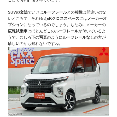
SUVの文法
でいけば
ルーフレール
との
相性
は間違いのな
いところで、それゆえ
eKクロススペース
には
メーカーオ
プション
になっているのでしょう。ちなみにメーカーの
広報試乗車
はほとんどこの
ルーフレール
が付いているよ
うで、むしろ下の
写真
のように
ルーフレールなし
の方が
珍しい
のかも知れないですね。