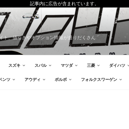
記事内に広告が含まれています。
イト、値引きやオプション情報が盛りだくさん
スズキ
スバル
マツダ
三菱
ダイハツ
ベンツ
アウディ
ボルボ
フォルクスワーゲン