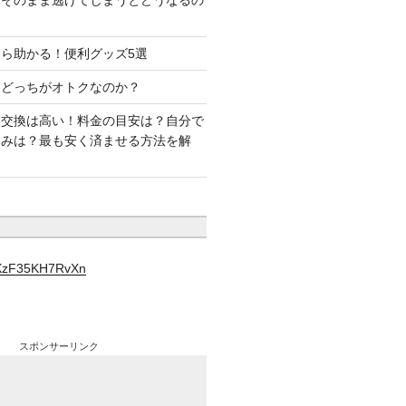
はそのまま逃げてしまうとどうなるの
ら助かる！便利グッズ5選
はどっちがオトクなのか？
ー交換は高い！料金の目安は？自分で
込みは？最も安く済ませる方法を解
YXzF35KH7RvXn
スポンサーリンク