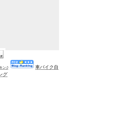
車バイク自
ンキング
ング