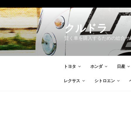
コ
ン
テ
クルドラ
ン
賢く車を購入するための総合サ
ツ
へ
ス
キ
トヨタ
ホンダ
日産
ッ
プ
レクサス
シトロエン