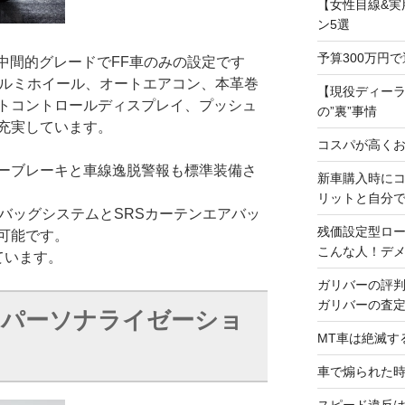
【女性目線&実
ン5選
予算300万円
ュークの中間的グレードでFF車のみの設定です
アルミホイール、オートエアコン、本革巻
【現役ディー
トコントロールディスプレイ、プッシュ
の”裏”事情
充実しています。
コスパが高くお
ーブレーキと車線逸脱警報も標準装備さ
新車購入時に
リットと自分
バッグシステムとSRSカーテンエアバッ
残価設定型ロ
可能です。
こんな人！デ
ています。
ガリバーの評
ガリバーの査
ction パーソナライゼーショ
MT車は絶滅す
車で煽られた