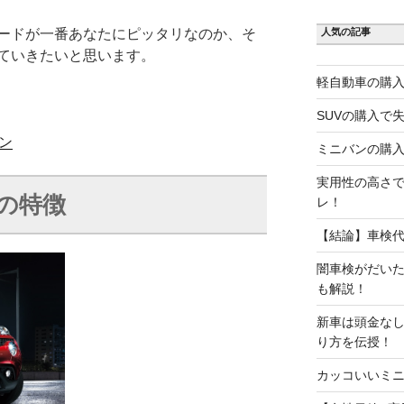
人気の記事
ードが一番あなたにピッタリなのか、そ
ていきたいと思います。
軽自動車の購入
SUVの購入で
ン
ミニバンの購入
実用性の高さで
onの特徴
レ！
【結論】車検
闇車検がだい
も解説！
新車は頭金な
り方を伝授！
カッコいいミニ