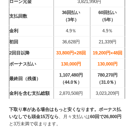
ローン元金
3,821,990円
36回払い
60回払い
支払回数
（3年）
（5年）
金利
4.9％
4.9％
初回
36,628円
21,339円
2回目以降
33,800円×28回
19,200円×48回
ボーナス払い
130,000円
130,000円
1,107,480円
780,270円
最終回（残価）
（44.0
％）
（31.0
％）
金利を含む支払総額
2,870,508円
3,023,209円
下取り車がある場合はもっと安くなります。
ボーナス払
い
なしでも
頭金
15万なら
、月々支払いは
60回で26,800円
と3万未満で収まります。