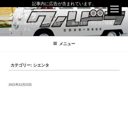
記事内に広告が含まれています。
コ
クルドラ
ン
賢く車を購入するための総合サイト、値引きやオプション情報が
テ
盛りだくさん
ン
ツ
メニュー
へ
ス
キ
ッ
カテゴリー:
シエンタ
プ
投
2021年12月23日
稿
日: