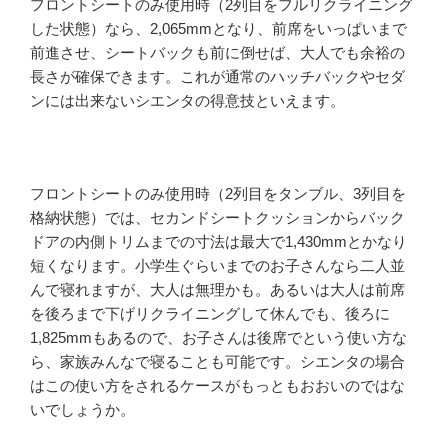
フロントシートのみ使用時（2列目をフルリクライニング
した状態）なら、2,065mmとなり、前席をいっぱいまで
前進させ、シートバックも前に倒せば、大人でも余裕の
長さが確保できます。これが通常のハッチバックやセダ
ンには出来ないシエンタの得意技といえます。
フロントシートのみ使用時（2列目をタンブル、3列目を
格納状態）では、セカンドシートクッションからバック
ドアの内側トリムまでの寸法は最大で1,430mmとかなり
短くなります。小学生ぐらいまでのお子さんなら二人並
んで寝れますが、大人は無理かも。あるいは大人は前席
を後ろまで下げリクライニングして休んでも、後ろに
1,825mmもあるので、お子さんは後席でという使い方な
ら、家族みんなで寝ることも可能です。シエンタの場合
はこの使い方をされるケースがもっともおおいのではな
いでしょうか。