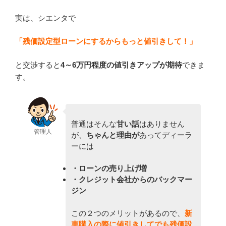
実は、シエンタで
「残価設定型ローンにするからもっと値引きして！」
と交渉すると
4～6
万円程度の値引きアップ
が期待
できま
す。
普通はそんな
甘い話
はありません
管理人
が、
ちゃんと理由が
あってディーラ
ーには
・ローンの売り上げ増
・クレジット会社からのバックマー
ジン
この２つのメリットがあるので、
新
車購入の際に
値引きしてでも残価設