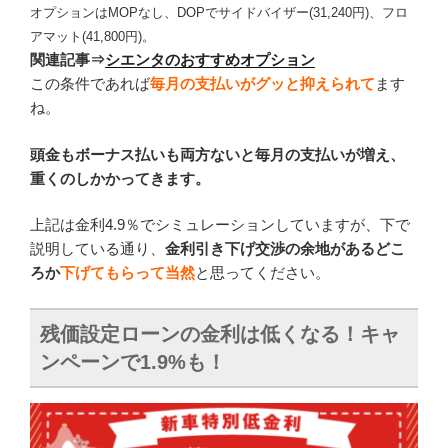
オプションはMOPなし、DOPでサイドバイザー(31,240円)、フロ
アマット(41,800
円
)。
関連記事
⇒
シエンタのおすすめオプション
この条件であれば
毎月の支払いがグッと抑えられて
ます
ね。
頭金もボーナス払いも両方ないと毎月の支払いが増え、
重くのしかかってきます。
上記は金利4.9％でシミュレーションしていますが、下で
説明している通り、
金利引き下げ交渉の余地があるどこ
ろか
下げてもらって当然
と思ってください。
残価設定ローンの金利は低くなる！キャ
ンペーンで1.9%も！