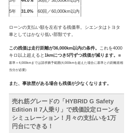
3年
44.0％
36回／36,000km以内
5年
31.0%
60回／60,000km以内
ローンの支払い額を左右する残価率。シエンタはトヨタ
車としてはかなり低い部類です。
この
残価は走行距離が36,000km以内の条件
。
これを4000
キロ以上超えると
1kmにつき5円ずつ残価が減ります。
※
基準＋4,000kmまでは請求猶予範囲(4,000kmを超えた場合に基準との距離差相
当分が必要)
また、事故歴がある場合も残価が少なくなります。
売れ筋グレードの「
HYBRID G Safety
Edition II 7人乗り
」で残価設定ローンを
シミュレーション！月々の支払いを1万
円台にできる！