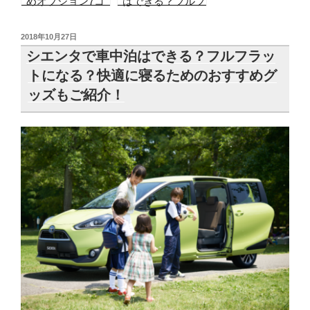
めオプション7コ
はできる？フルフ
とナビを実際の購
ラットになる？快
入者の声からご紹
適に寝るためのお
投
2018年10月27日
介！
すすめグッズもご
稿
シエンタで車中泊はできる？フルフラッ
紹介！
日:
トになる？快適に寝るためのおすすめグ
ッズもご紹介！