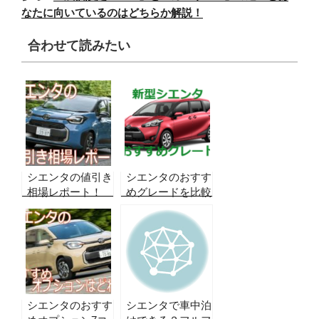
なたに向いているのはどちらか解説！
合わせて読みたい
シエンタの値引き
シエンタのおすす
相場レポート！
めグレードを比較
【どこよりも詳し
して検証！後悔し
いグレード別！
ないために選んで
2026年8月最新】
おきたいのは？
実販売データから
導き出された限界
と合格ライン！
シエンタのおすす
シエンタで車中泊