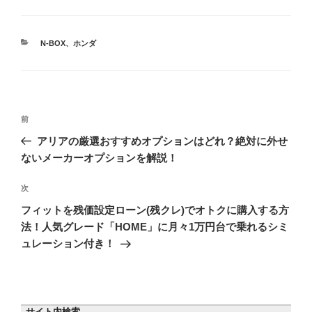
コとナビを実際の
ードを比較して検
購入者の声から紹
証！後悔しないた
介！後悔しないた
めに選んでおきた
めに付けておきた
カ
いのは
N-BOX
、
ホンダ
テ
いのは…
ゴ
リ
ー
投
前
前
稿
の
アリアの厳選おすすめオプションはどれ？絶対に外せ
ナ
投
ないメーカーオプションを解説！
ビ
稿
ゲ
次
次
の
ー
フィットを残価設定ローン(残クレ)でオトクに購入する方
投
シ
法！人気グレード「HOME」に月々1万円台で乗れるシミ
稿
ュレーション付き！
ョ
ン
サイト内検索