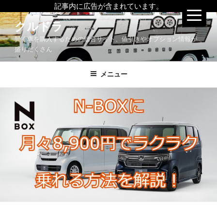
記事内に広告が含まれています。
コ
クルドラ
ン
賢く車を購入するための総合サイト、値引きやオプション情報が
テ
盛りだくさん
ン
ツ
メニュー
へ
ス
キ
ッ
プ