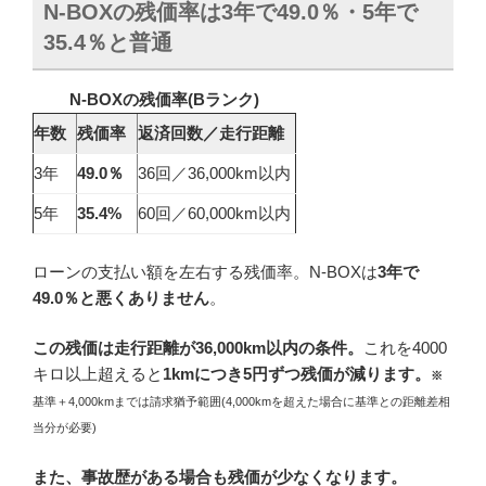
N-BOXの残価率は3年で49.0％・5年で
35.4％と普通
N-BOXの残価率(B
ランク)
年数
残価率
返済回数／走行距離
3年
49.0％
36回／36,000km以内
5年
35.4%
60回／60,000km以内
ローンの支払い額を左右する残価率。N-BOXは
3年で
49.0％と悪くありません
。
この
残価は走行距離が36,000km以内の条件
。
これを4000
キロ以上超えると
1kmにつき5円ずつ残価が減ります。
※
基準＋4,000kmまでは請求猶予範囲(4,000kmを超えた場合に基準との距離差相
当分が必要)
また、事故歴がある場合も残価が少なくなります。