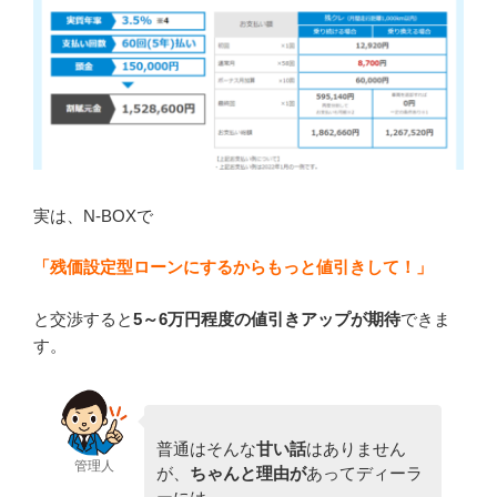
実は、N-BOXで
「残価設定型ローンにするからもっと値引きして！」
と交渉すると
5～6
万円程度の値引きアップ
が期待
できま
す。
普通はそんな
甘い話
はありません
管理人
が、
ちゃんと理由が
あってディーラ