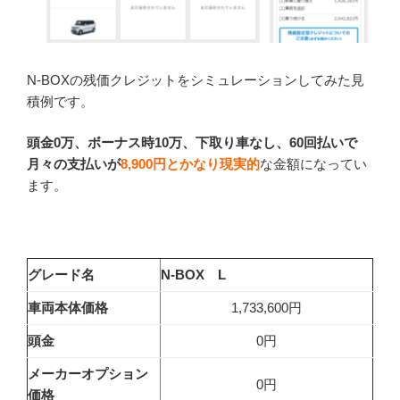
N-BOXの残価クレジットをシミュレーションしてみた見
積例です。
頭金0万、ボーナス時10万、下取り車なし、60回払いで
月々の支払いが
8,900円
とかなり現実的
な金額になってい
ます。
グレード名
N-BOX L
車両本体価格
1,733,600円
頭金
0円
メーカーオプション
0円
価格