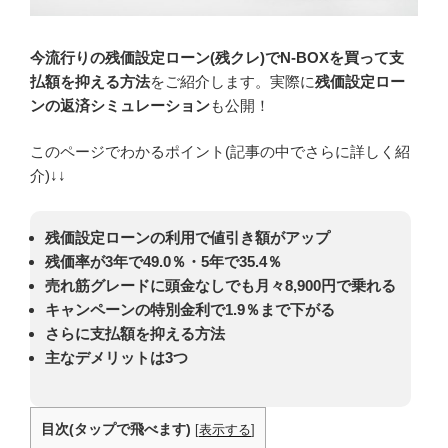
今流行りの残価設定ローン(残クレ)でN-BOXを買って支
払額を抑える方法
をご紹介します。実際に
残価設定ロー
ンの返済シミュレーション
も公開！
このページでわかるポイント(記事の中でさらに詳しく紹
介)↓↓
残価設定ローンの利用で値引き額がアップ
残価率が3年で49.0％・5年で35.4％
売れ筋グレードに頭金なしでも月々8,900円で乗れる
キャンペーンの特別金利で1.9％まで下がる
さらに支払額を抑える方法
主なデメリットは3つ
目次(タップで飛べます)
[
表示する
]