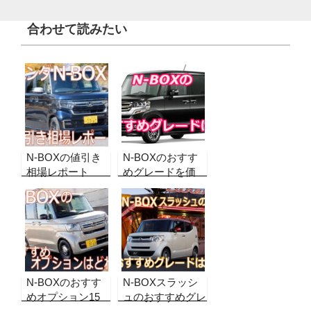
合わせて読みたい
N-BOXの値引き
N-BOXのおすす
相場レポート
めグレードを価
【2026年8月最
格、装備で比較し
新・どこよりも詳
て検証！後悔しな
しいグレード別】
いために選んでお
実販売データから
きたいのは？
合格ラインを算
出！
N-BOXのおすす
N-BOXスラッシ
めオプション15
ュのおすすめグレ