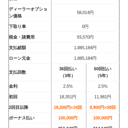
ディーラーオプショ
58,014円
ン価格
下取り車
0円
税金・諸費用
93,570円
支払総額
1,885,184円
ローン元金
1,885,184円
36回払い
60回払い
支払回数
（3年）
（5年）
金利
2.5%
2.5%
初回
18,351円
11,981円
2回目以降
18,200円×34回
8,900円×58回
ボーナス払い
100,000円
100,000円