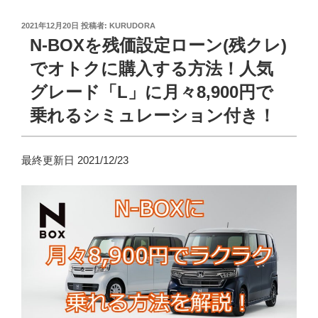
投
2021年12月20日
投稿者:
KURUDORA
稿
N-BOXを残価設定ローン(残クレ)
日:
でオトクに購入する方法！人気
グレード「L」に月々8,900円で
乗れるシミュレーション付き！
最終更新日 2021/12/23