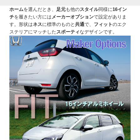
ホーム
を選んだとき、
足元
も他の
スタイル
同様に
16イン
チ
を履きたい方には
メーカーオプション
で設定がありま
す。形状は
ネス
に標準のものと
共通
で、
フィット
のエク
ステリアにマッチした
スポーティ
なデザインです。