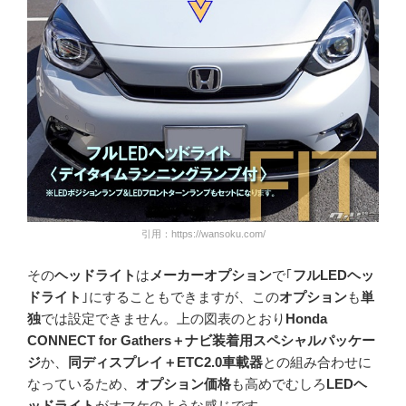
引用：https://wansoku.com/
その
ヘッドライト
は
メーカーオプション
で｢
フルLEDヘッ
ドライト
｣にすることもできますが、この
オプション
も
単
独
では設定できません。上の図表のとおり
Honda
CONNECT for Gathers＋ナビ装着用スペシャルパッケー
ジ
か、
同ディスプレイ＋ETC2.0車載器
との組み合わせに
なっているため、
オプション価格
も高めでむしろ
LEDヘ
ッドライト
がオマケのような感じです。