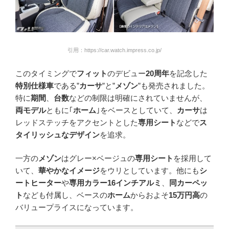
引用：https://car.watch.impress.co.jp/
このタイミングで
フィット
のデビュー
20周年
を記念した
特別仕様車
である”
カーサ
”と”
メゾン
”も発売されました。
特に
期間
、
台数
などの制限は明確にされていませんが、
両モデル
ともに｢
ホーム
｣をベースとしていて、
カーサ
は
レッドステッチをアクセントとした
専用シート
などで
ス
タイリッシュなデザイン
を追求。
一方の
メゾン
はグレー×ベージュの
専用シート
を採用して
いて、
華やかなイメージ
をウリとしています。他にも
シ
ートヒーター
や
専用カラー16インチアルミ
、
同カーペッ
ト
なども付属し、ベースの
ホーム
からおよそ
15万円高
の
バリュープライスになっています。