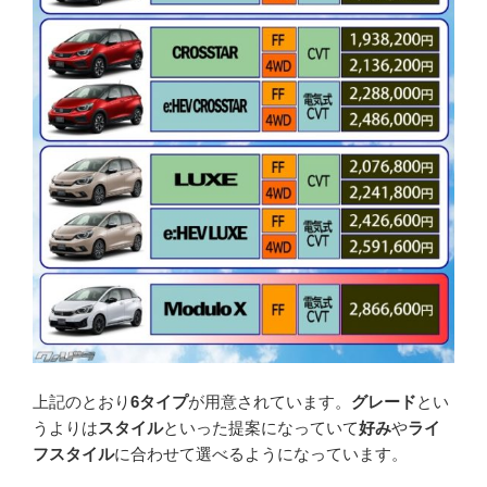
上記のとおり
6タイプ
が用意されています。
グレード
とい
うよりは
スタイル
といった提案になっていて
好み
や
ライ
フスタイル
に合わせて選べるようになっています。