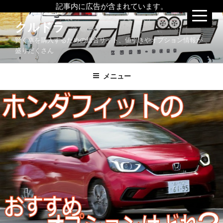
記事内に広告が含まれています。
コ
クルドラ
ン
賢く車を購入するための総合サイト、値引きやオプション情報が
テ
盛りだくさん
ン
ツ
メニュー
へ
ス
キ
ッ
プ