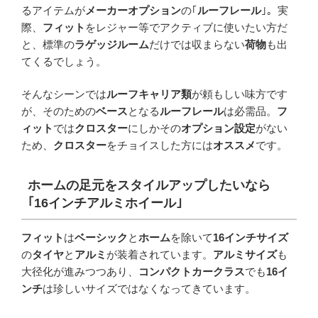
るアイテムが
メーカーオプション
の｢
ルーフレール
｣。実
際、
フィット
をレジャー等でアクティブに使いたい方だ
と、標準の
ラゲッジルーム
だけでは収まらない
荷物
も出
てくるでしょう。
そんなシーンでは
ルーフキャリア類
が頼もしい味方です
が、そのための
ベース
となる
ルーフレール
は必需品。
フ
ィット
では
クロスター
にしかその
オプション設定
がない
ため、
クロスター
をチョイスした方には
オススメ
です。
ホームの足元をスタイルアップしたいなら
｢
16
インチアルミホイール｣
フィット
は
ベーシック
と
ホーム
を除いて
16インチサイズ
の
タイヤ
と
アルミ
が装着されています。
アルミサイズ
も
大径化が進みつつあり、
コンパクトカークラス
でも
16イ
ンチ
は珍しいサイズではなくなってきています。