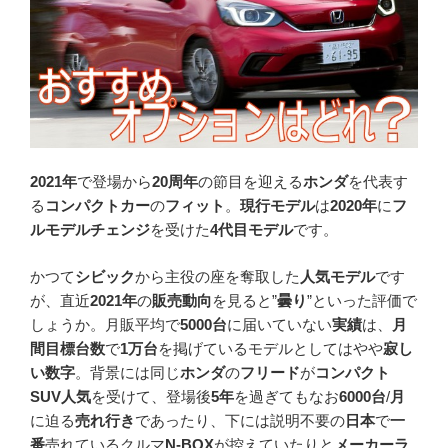
2021年
で登場から
20周年
の節目を迎える
ホンダ
を代表す
る
コンパクトカー
の
フィット
。
現行モデル
は
2020年
に
フ
ルモデルチェンジ
を受けた
4代目モデル
です。
かつて
シビック
から主役の座を奪取した
人気モデル
です
が、直近
2021年
の
販売動向
を見ると”
曇り
”といった評価で
しょうか。月販平均で
5000台
に届いていない
実績
は、
月
間目標台数
で
1万台
を掲げているモデルとしてはやや
寂し
い数字
。背景には同じ
ホンダ
の
フリード
が
コンパクト
SUV人気
を受けて、登場後
5年
を過ぎてもなお
6000台
/
月
に迫る
売れ行き
であったり、下には説明不要の
日本
で
一
番
売れているクルマ
N-BOX
が控えていたりと
メーカーラ