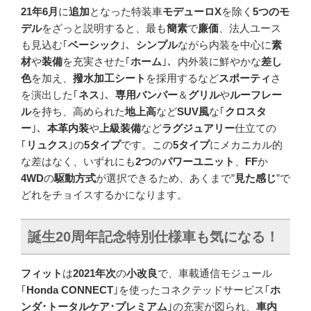
21年6月
に
追加
となった特装車
モデューロX
を除く
5つのモ
デル
をざっと説明すると、最も
簡素
で
廉価
、法人ユース
も見込む｢
ベーシック
｣、
シンプル
ながら内装を中心に
素
材
や
装備
を充実させた｢
ホーム
｣、内外装に鮮やかな
差し
色
を加え、
撥水加工シート
を採用するなど
スポーティ
さ
を演出した｢
ネス
｣、
専用バンパー
＆
グリル
や
ルーフレー
ル
を持ち、高められた
地上高
など
SUV風
な｢
クロスタ
ー
｣、
本革内装
や
上級装備
など
ラグジュアリー
仕立ての
｢
リュクス
｣の
5タイプ
です。この
5タイプ
にメカニカル的
な差はなく、いずれにも
2つ
の
パワーユニット
、
FF
か
4WD
の
駆動方式
が選択できるため、あくまで”
見た感じ
”で
どれをチョイスするかになります。
誕生
20
周年記念特別仕様車も気になる！
フィット
は
2021年次
の
小改良
で、車載通信モジュール
｢
Honda CONNECT
｣を使ったコネクテッドサービス｢
ホ
ンダ･トータルケア･プレミアム
｣の充実が図られ、
車内