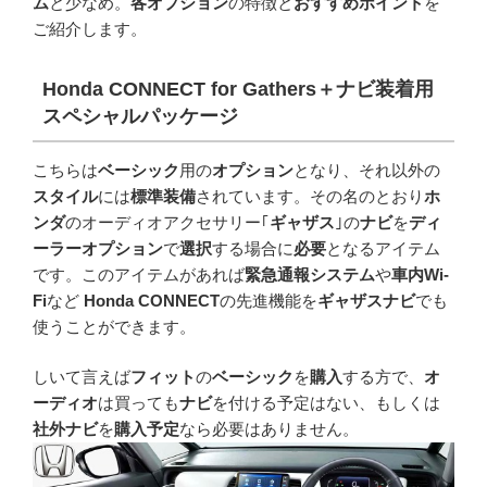
ム
と少なめ。
各オプション
の特徴と
おすすめポイント
を
ご紹介します。
Honda CONNECT for Gathers
＋ナビ装着用
スペシャルパッケージ
こちらは
ベーシック
用の
オプション
となり、それ以外の
スタイル
には
標準装備
されています。その名のとおり
ホ
ンダ
のオーディオアクセサリー｢
ギャザス
｣の
ナビ
を
ディ
ーラーオプション
で
選択
する場合に
必要
となるアイテム
です。このアイテムがあれば
緊急通報システム
や
車内Wi-
Fi
など
Honda CONNECT
の先進機能を
ギャザスナビ
でも
使うことができます。
しいて言えば
フィット
の
ベーシック
を
購入
する方で、
オ
ーディオ
は買っても
ナビ
を付ける予定はない、もしくは
社外ナビ
を
購入予定
なら必要はありません。