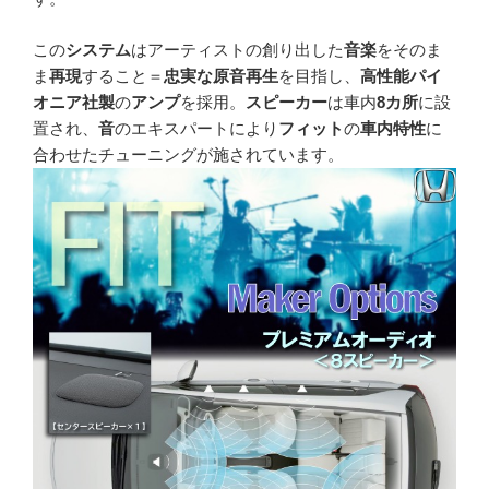
この
システム
はアーティストの創り出した
音楽
をそのま
ま
再現
すること＝
忠実な原音再生
を目指し、
高性能パイ
オニア社製
の
アンプ
を採用。
スピーカー
は車内
8カ所
に設
置され、
音
のエキスパートにより
フィット
の
車内特性
に
合わせたチューニングが施されています。