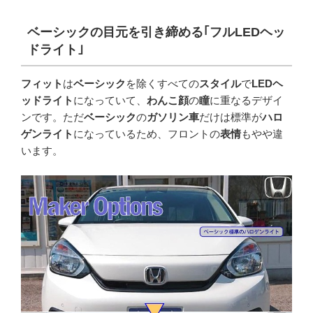
ベーシックの目元を引き締める｢フル
LED
ヘッ
ドライト｣
フィット
は
ベーシック
を除くすべての
スタイル
で
LEDヘ
ッドライト
になっていて、
わんこ顔
の
瞳
に重なるデザイ
ンです。ただ
ベーシック
の
ガソリン車
だけは標準が
ハロ
ゲンライト
になっているため、フロントの
表情
もやや違
います。