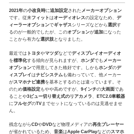
2021年
の
小改良時
に
追加設定
された
メーカーオプション
です。従来
フィット
は
オーディオレス
の設定なため、
デ
ィーラーオプション
で
ギャザス
シリーズなどから
選択
す
るのが一般的でしたが、この
オプション
が
追加
になった
ことから有力な
選択肢
となりました。
最近では
トヨタ
や
マツダ
などで
ディスプレイオーディオ
を
標準化
する傾向が見られますが、
ホンダ
でも
メーカー
オプション
で用意してきた格好です。しかも
ホンダ
の
デ
ィスプレイ
は
ナビシステム
も備わっていて、他メーカー
が
スマホナビ連携
を基本とするのとは違っています。そ
のため
価格設定
もやや高めですが、
9インチ
の
大画面
であ
ることや
3ビュー切り替え式のリアカメラ
、
ETC2.0車載器
に
フルセグ
の
TV
までセットになっているのは見逃せませ
ん。
残念ながら
CD
や
DVD
など物理メディアの
再生プレーヤー
が省かれているため、
音楽
は
Apple CarPlay
などの
スマホ