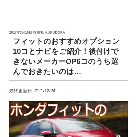
投
2017年3月16日
投稿者:
KURUDORA
稿
フィットのおすすめオプション
日:
10コとナビをご紹介！後付けで
きないメーカーOP6コのうち選
んでおきたいのは…
最終更新日 2021/12/24