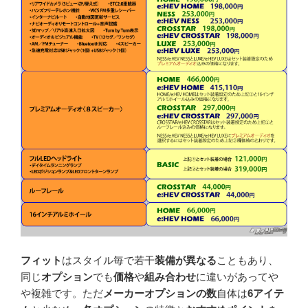
フィット
はスタイル毎で若干
装備が異なる
こともあり、
同じ
オプション
でも
価格
や
組み合わせ
に違いがあってや
や複雑です。ただ
メーカーオプションの数
自体は
6アイテ