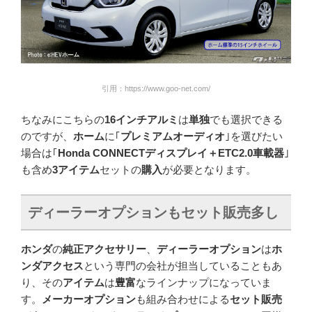
引用：https://www.goo-net.com/
ちなみにこちらの
16インチアルミ
は
単独
でも選択できる
のですが、
ホーム
に｢
プレミアムオーディオ
｣を選びたい
場合は｢
Honda CONNECTディスプレイ＋ETC2.0車載器
｣
も含め
3アイテム
セットの
購入
が必要となります。
ディーラーオプションもセット販売多し
ホンダ
の
純正アクセサリー
、
ディーラーオプション
は
ホ
ンダアクセス
という専門の会社が担当していることもあ
り、その
アイテム
は
豊富
なラインナップになっていま
す。
メーカーオプション
も組み合わせによる
セット販売