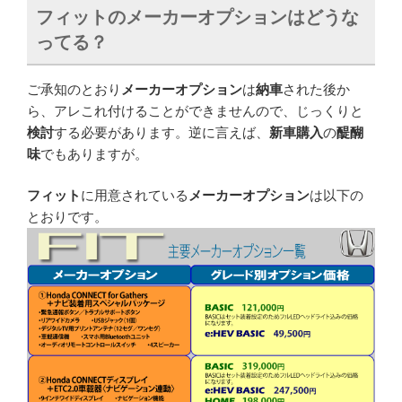
フィットのメーカーオプションはどうな
ってる？
ご承知のとおり
メーカーオプション
は
納車
された後か
ら、アレこれ付けることができませんので、じっくりと
検討
する必要があります。逆に言えば、
新車購入
の
醍醐
味
でもありますが。
フィット
に用意されている
メーカーオプション
は以下の
とおりです。