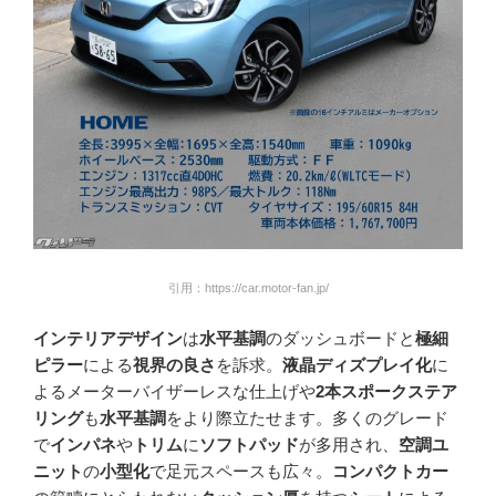
引用：https://car.motor-fan.jp/
インテリアデザイン
は
水平基調
のダッシュボードと
極細
ピラー
による
視界の良さ
を訴求。
液晶ディズプレイ化
に
よるメーターバイザーレスな仕上げや
2本スポークステア
リング
も
水平基調
をより際立たせます。多くのグレード
で
インパネ
や
トリム
に
ソフトパッド
が多用され、
空調ユ
ニット
の
小型化
で足元スペースも広々。
コンパクトカー