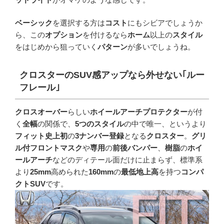
ベーシック
を選択する方は
コスト
にもシビアでしょうか
ら、この
オプション
を付けるなら
ホーム
以上の
スタイル
をはじめから狙っていく
パターン
が多いでしょうね。
クロスターの
SUV
感アップなら外せない｢ルー
フレール｣
クロスオーバー
らしい
ホイールアーチプロテクター
が付
く
全幅
の関係で、
5つのスタイル
の中で唯一、というより
フィット史上初
の
3ナンバー登録
となる
クロスター
。
グリ
ル付フロントマスク
や
専用
の
前後バンパー
、
樹脂
の
ホイ
ールアーチ
などのディテール面だけに止まらず、標準系
より
25mm
高められた
160mm
の
最低地上高
を持つ
コンパ
クトSUV
です。