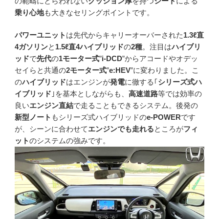
の範疇にとらわれない
クッション厚
を持つ
シート
による
乗り心地
も大きなセリングポイントです。
パワーユニット
は先代からキャリーオーバーされた
1.3ℓ直
4ガソリン
と
1.5ℓ直4ハイブリッド
の
2種
。注目は
ハイブリ
ッド
で
先代
の
1モーター式
”
i-DCD
”からアコードやオデッ
セイらと共通の
2モーター式
”
e:HEV
”に変わりました。こ
の
ハイブリッド
はエンジンが
発電
に徹する｢
シリーズ式ハ
イブリッド
｣を基本としながらも、
高速道路
等では効率の
良い
エンジン直結
で走ることもできるシステム。後発の
新型ノート
もシリーズ式ハイブリッドの
e-POWER
です
が、シーンに合わせて
エンジンでも走れる
ところが
フィ
ット
のシステムの強みです。