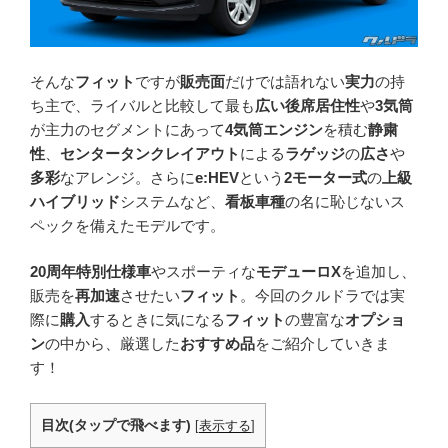
そんな
フィット
ですが
販売面
だけでは語れない
実力
の持
ち主で、ライバルと比較して最も
広い後席居住性
や
3気筒
が主力のセグメントにあって
4気筒エンジン
を積む
静粛
性
、
センタータンクレイアウト
による
ラゲッジ
の
広さ
や
多彩
なアレンジ。さらに
e:HEV
という
2モーター式
の
上級
ハイブリッド
システムなど、
看板車種
の名に恥じないス
ペックを備えたモデルです。
20周年特別仕様車
やスポーティな
モデューロX
を追加し、
販売を
再加速
させたい
フィット
。今回のクルドラでは実
際に
購入
するときに気になる
フィット
の豊富な
オプショ
ン
の中から、厳選した
おすすめ品
をご紹介していきま
す！
目次(タップで飛べます)
[
表示する
]