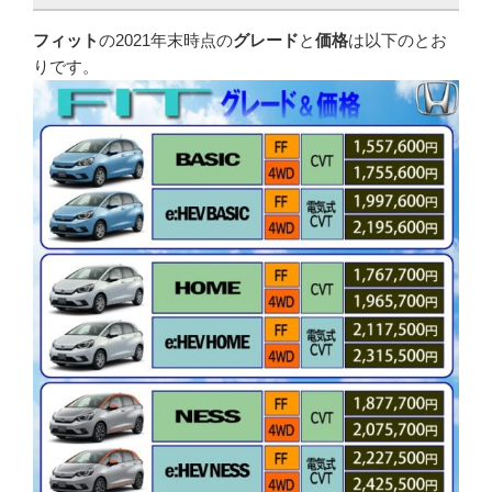
フィット
の2021年末時点の
グレード
と
価格
は以下のとお
りです。