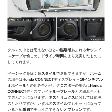
クルマの中とは思えないほどの
臨場感
あふれる
サウンド
スケープ
が愉しめ、
ドライブ時間
をより充実したものに
してくれます。
ベーシック
を除く
各スタイル
で選択できますが、
ホーム
の場合は
Honda CONNECT
ディスプレイ＋
16インチアル
ミホイール
との組み合わせ。
クロスター
の場合は
Honda
CONNECT
ディスプレイ＋
ルーフレール
との組み合わせ
で選ぶことになります。
ネス
と
リュクス
に関しては前段
のとおりですが、いずれの
スタイル
でもセットになって
いるため
単独
でチョイスできない
オプション
です。