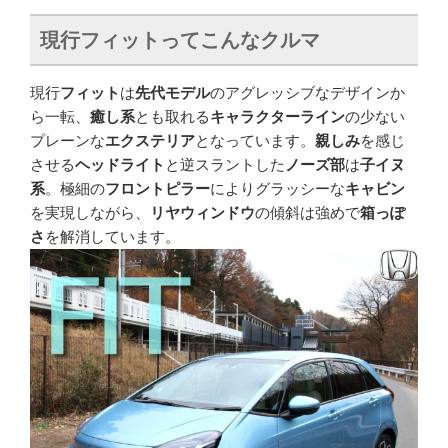
現行フィットってこんなクルマ
現行
フィット
は
先代モデル
のアグレッシブなデザインか
ら一転、
癒し系
とも取れる
キャラクターライン
の少ない
プレーンな
エクステリア
となっています。
親しみ
を感じ
させる
ヘッドライト
と逆スラントした
ノーズ部
は
子イヌ
系
。極細の
フロントピラー
によりグラッシーな
キャビン
を実現しながら、
リヤウィンドウ
の傾斜は強めで
箱っぽ
さ
を解消しています。