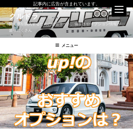
記事内に広告が含まれています。
コ
クルドラ
ン
賢く車を購入するための総合サイト、値引きやオプション情報が
テ
盛りだくさん
ン
ツ
メニュー
へ
ス
キ
ッ
プ