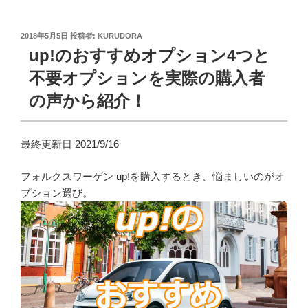
投
2018年5月5日
投稿者:
KURUDORA
稿
up!のおすすめオプション4つと
日:
不要オプションを実際の購入者
の声から紹介！
最終更新日 2021/9/16
フォルクスワーゲン up!を購入するとき、悩ましいのがオ
プション選び。