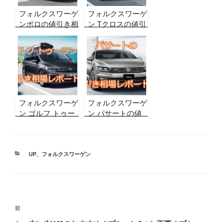
フォルクスワーゲ
フォルクスワーゲ
ンポロの値引き相
ン Tクロスの値引
場レポート！【グ
き相場レポート！
レード別・2026
【2026年8月最
年8月最新】実販
新】実販売データ
売データから合格
から合格ラインを
ラインを算出！納
算出！納期、リセ
期、リセール情報
ール情報も
も
フォルクスワーゲ
フォルクスワーゲ
ン ゴルフ トゥー
ン パサートの値
ランの値引き相場
引き相場レポー
レポート！
ト！【2026年8月
【2026年8月最
最新】実販売デー
新】納期、リセー
カ
タから合格ライン
UP
、
フォルクスワーゲン
テ
ル情報も
を算出！納期、リ
ゴ
セール情報も
リ
ー
投
前
前
稿
の