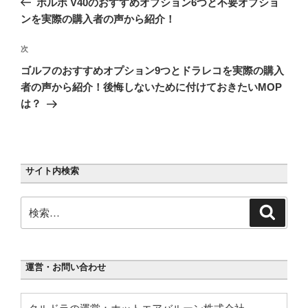
ボルボ V40のおすすめオプション6つと不要オプショ
ナ
投
ンを実際の購入者の声から紹介！
ビ
稿
ゲ
次
次
の
ー
ゴルフのおすすめオプション9つとドラレコを実際の購入
投
シ
者の声から紹介！後悔しないために付けておきたいMOP
稿
は？
ョ
ン
サイト内検索
検
検
索
索:
運営・お問い合わせ