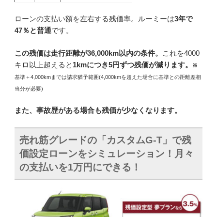
ローンの支払い額を左右する残価率。ルーミーは
3年で
47％と普通
です。
この
残価は走行距離が36,000km以内の条件
。
これを4000
キロ以上超えると
1kmにつき5円ずつ残価が減ります。
※
基準＋4,000kmまでは請求猶予範囲(4,000kmを超えた場合に基準との距離差相
当分が必要)
また、事故歴がある場合も残価が少なくなります。
売れ筋グレードの「
カスタムG-T
」で残
価設定ローンをシミュレーション！月々
の支払いを1万円にできる！