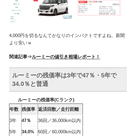
4,000円を切るなんてかなりのインパクトですよね。新聞
より安いｗ
関連記事
⇒
ルーミーの値引き相場レポート！
ルーミーの残価率は3年で47％・5年で
34.0％と普通
ルーミーの残価率(C
ランク)
年数
残価率
返済回数／走行距離
3年
47％
36回／36,000km以内
5年
34.0%
60回／60,000km以内