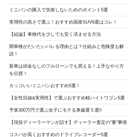
ミニバンの購入で失敗しないためのポイント5選
実用性の高さで選ぶ！おすすめ国産SUV6選はコレ！
【結論】車検代を少しでも安く済ませる方法
闇車検がだいたいバレる理由とは？仕組みと危険度も解
説！
新車は頭金なしのフルローンでも買える！上手なやり方
を伝授！
カッコいいミニバンおすすめ5選！
【女性目線&実用性】で選ぶおすすめ軽ハイトワゴン5選
予算300万円で選ぶ女子にモテる車厳選５選!!
【現役ディーラーマンが話す】ディーラー査定の”裏”事情
コスパが高くおすすめのドライブレコーダー5選