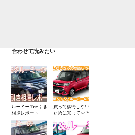
合わせて読みたい
ルーミーの値引き
買って後悔しない
相場レポート
ために知っておき
【2026年8月最
たい！新型ルーミ
新・グレード別】
ーの欠点、デメリ
実販売データから
ットのまとめ