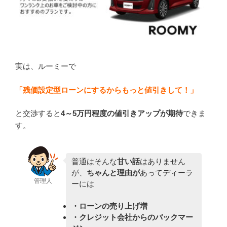
実は、ルーミーで
「残価設定型ローンにするからもっと値引きして！」
と交渉すると
4～
5万円程度の値引きアップ
が期待
できま
す。
普通はそんな
甘い話
はありません
が、
ちゃんと理由が
あってディーラ
管理人
ーには
・ローンの売り上げ増
・クレジット会社からのバックマー