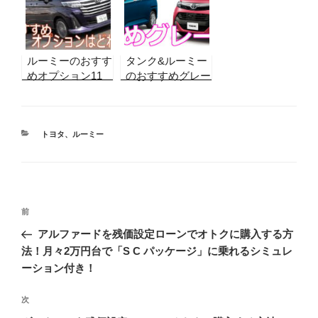
合格ラインを算
出！
ルーミーのおすす
タンク&ルーミー
めオプション11
のおすすめグレー
つとナビを実際の
ドを比較して検
購入者の声から紹
証！後悔しないた
介！後悔しないた
めに選んでおきた
めに付けておきた
カ
いのは？
トヨタ
、
ルーミー
テ
いDOPとは？
ゴ
リ
ー
投
前
前
稿
の
アルファードを残価設定ローンでオトクに購入する方
ナ
投
法！月々2万円台で「S C パッケージ」に乗れるシミュレ
ビ
稿
ーション付き！
ゲ
次
次
ー
の