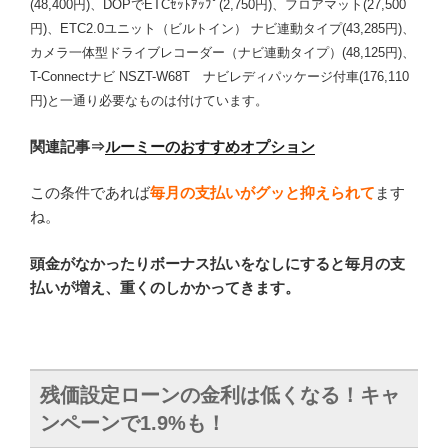
(48,400円)、DOPでETCｾｯﾄｱｯﾌﾟ(2,750円)、フロアマット(27,500
円)、ETC2.0ユニット（ビルトイン） ナビ連動タイプ(43,285円)、
カメラ一体型ドライブレコーダー（ナビ連動タイプ）(48,125円)、
T-Connectナビ NSZT-W68T ナビレディパッケージ付車(176,110
円)と一通り必要なものは付けています。
関連記事
⇒
ルーミーのおすすめオプション
この条件であれば
毎月の支払いがグッと抑えられて
ます
ね。
頭金がなかったりボーナス払いをなしにすると毎月の支
払いが増え、重くのしかかってきます。
残価設定ローンの金利は低くなる！キャ
ンペーンで1.9%も！