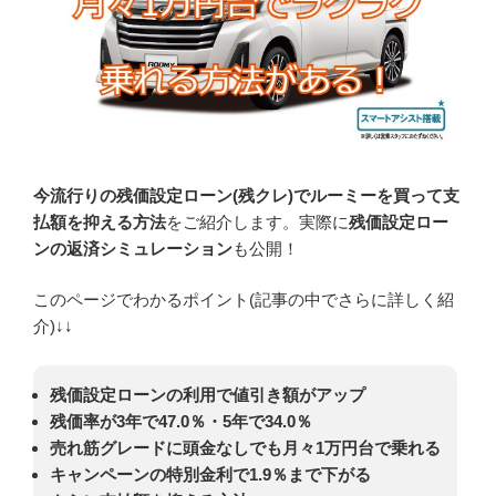
今流行りの残価設定ローン(残クレ)でルーミーを買って支
払額を抑える方法
をご紹介します。実際に
残価設定ロー
ンの返済シミュレーション
も公開！
このページでわかるポイント(記事の中でさらに詳しく紹
介)↓↓
残価設定ローンの利用で値引き額がアップ
残価率が3年で47.0％・5年で34.0％
売れ筋グレードに頭金なしでも月々1万円台で乗れる
キャンペーンの特別金利で1.9％まで下がる