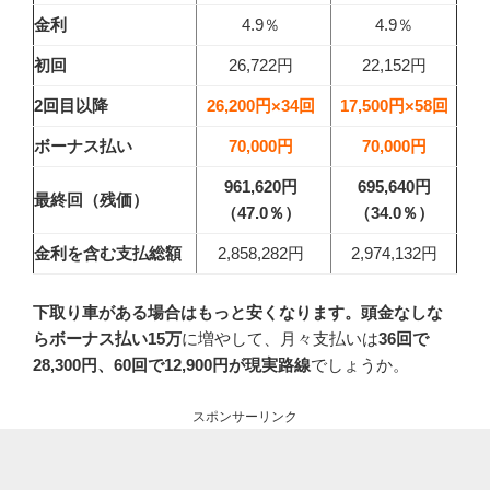
金利
4.9％
4.9％
初回
26,722円
22,152円
2回目以降
26,200円×34回
17,500円×58回
ボーナス払い
70,000円
70,000円
961,620円
695,640円
最終回（残価）
（47.0
％）
（34.0
％）
金利を含む支払総額
2,858,282円
2,974,132円
下取り車がある場合はもっと安くなります。頭金なしな
らボーナス払い15万
に増やして、月々支払いは
36回で
28,300円、60回で12,900円が現実路線
でしょうか。
スポンサーリンク