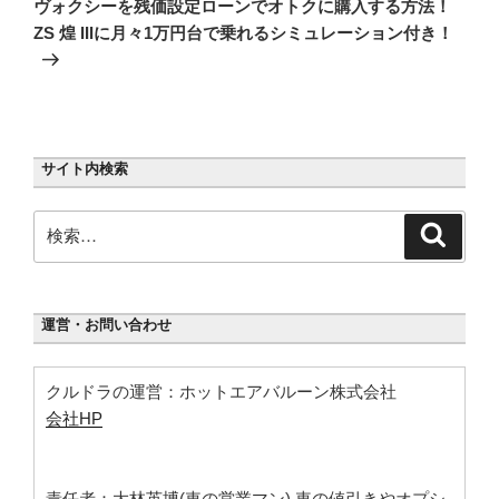
シ
ヴォクシーを残価設定ローンでオトクに購入する方法！
投
ZS 煌 IIIに月々1万円台で乗れるシミュレーション付き！
ョ
稿
ン
サイト内検索
検
検
索
索:
運営・お問い合わせ
クルドラの運営：ホットエアバルーン株式会社
会社HP
責任者：大林英博(車の営業マン) 車の値引きやオプシ