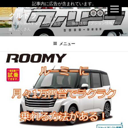
記事内に広告が含まれています。
コ
クルドラ
ン
賢く車を購入するための総合サイト、値引きやオプション情報が
テ
盛りだくさん
ン
ツ
メニュー
へ
ス
キ
ッ
プ