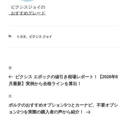
ピクシスジョイの
おすすめグレード
を比較して検証！
後悔しないために
選んでおきたいの
は
カ
トヨタ
、
ピクシス ジョイ
テ
ゴ
リ
ー
投
前
前
稿
の
ピクシス エポックの値引き相場レポート！【2026年8
ナ
投
月最新】実例から合格ラインを算出！
ビ
稿
ゲ
次
次
の
ー
ポルテのおすすめオプション5つとカーナビ、不要オプシ
投
シ
ョン2つを実際の購入者の声から紹介！
稿
ョ