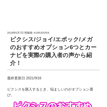
投
2018年6月7日
投稿者:
KURUDORA
稿
ピクシス/ジョイ/エポック/メガ
日:
のおすすめオプション6つとカー
ナビを実際の購入者の声から紹
介！
最終更新日 2021/9/16
ピクシスを購入するとき、悩ましいのがオプション選
び。