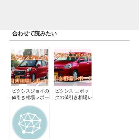
合わせて読みたい
ピクシスジョイの
ピクシス エポッ
値引き相場レポー
クの値引き相場レ
ト！【2026年8月
ポート！【2026
最新】実データか
年8月最新】実例
ら合格ラインを算
から合格ラインを
出！
算出！