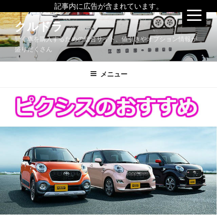
記事内に広告が含まれています。
コ
クルドラ
ン
賢く車を購入するための総合サイト、値引きやオプション情報が
テ
盛りだくさん
ン
ツ
メニュー
へ
ス
キ
ッ
プ