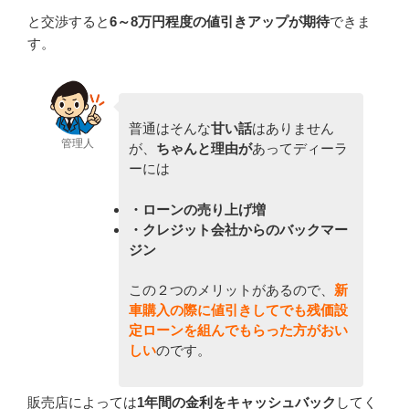
と交渉すると
6～8
万円程度の値引きアップ
が期待
できま
す。
普通はそんな
甘い話
はありません
管理人
が、
ちゃんと理由が
あってディーラ
ーには
・ローンの売り上げ増
・クレジット会社からのバックマー
ジン
この２つのメリットがあるので、
新
車購入の際に
値引きしてでも残価設
定ローンを組んでもらった方がおい
しい
のです。
販売店によっては
1年間の金利をキャッシュバック
してく