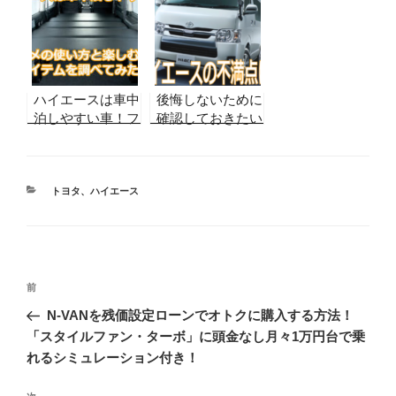
2026年8月最新】
いのは
実販売データから
合格ラインを算
出！
ハイエースは車中
後悔しないために
泊しやすい車！フ
確認しておきたい
ルフラットに？ベ
トヨタハイエース
ットキットや快適
の不満点６つ
に過ごすためのア
イテムを調べてみ
カ
トヨタ
、
ハイエース
テ
た！
ゴ
リ
ー
投
前
前
稿
の
N-VANを残価設定ローンでオトクに購入する方法！
ナ
投
「スタイルファン・ターボ」に頭金なし月々1万円台で乗
ビ
稿
れるシミュレーション付き！
ゲ