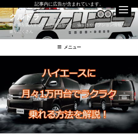
記事内に広告が含まれています。
コ
クルドラ
ン
賢く車を購入するための総合サイト、値引きやオプション情報が
テ
盛りだくさん
ン
ツ
メニュー
へ
ス
キ
ッ
プ