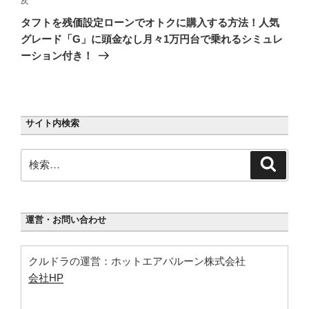
次
次
ー
の
シ
タフトを残価設定ローンでオトクに購入する方法！人気
投
グレード「G」に頭金なし月々1万円台で乗れるシミュレ
ョ
稿
ーション付き！
ン
サイト内検索
検
検
索
索:
運営・お問い合わせ
クルドラの運営：ホットエアバルーン株式会社
会社HP