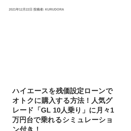
投
2021年12月22日
投稿者:
KURUDORA
稿
日:
ハイエースを残価設定ローンで
オトクに購入する方法！人気グ
レード「GL 10人乗り」に月々1
万円台で乗れるシミュレーショ
ン付き！