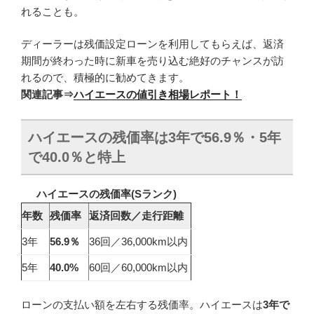
れることも。
ディーラーは残価設定ローンを利用してもらえば、返済
期間が終わった時に新車を売り込む絶好のチャンスが訪
れるので、積極的に勧めてきます。
関連記事
⇒
ハイエースの値引き相場レポート！
ハイエースの残価率は3年で56.9％・5年
で40.0％と特上
ハイエースの残価率(S
ランク)
年数
残価率
返済回数／走行距離
3年
56.9％
36回／36,000km以内
5年
40.0%
60回／60,000km以内
ローンの支払い額を左右する残価率。ハイエースは
3年で