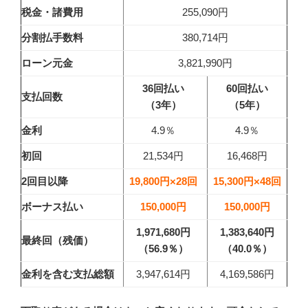
税金・諸費用
255,090円
分割払手数料
380,714円
ローン元金
3,821,990円
36回払い
60回払い
支払回数
（3年）
（5年）
金利
4.9％
4.9％
初回
21,534円
16,468円
2回目以降
19,800円×28回
15,300円×48回
ボーナス払い
150,000円
150,000円
1,971,680円
1,383,640円
最終回（残価）
（56.9
％）
（40.0
％）
金利を含む支払総額
3,947,614円
4,169,586円