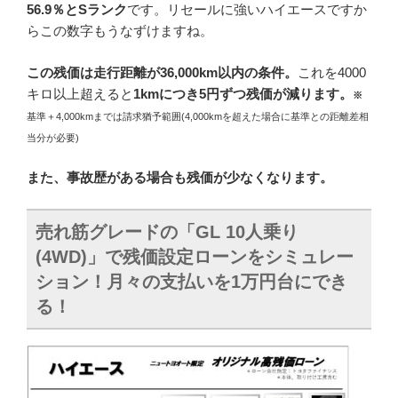
56.9％とSランク
です。リセールに強いハイエースですか
らこの数字もうなずけますね。
この
残価は走行距離が36,000km以内の条件
。
これを4000
キロ以上超えると
1kmにつき5円ずつ残価が減ります。
※
基準＋4,000kmまでは請求猶予範囲(4,000kmを超えた場合に基準との距離差相
当分が必要)
また、事故歴がある場合も残価が少なくなります。
売れ筋グレードの「GL 10人乗り
(4WD)」で残価設定ローンをシミュレー
ション！月々の支払いを1万円台にでき
る！