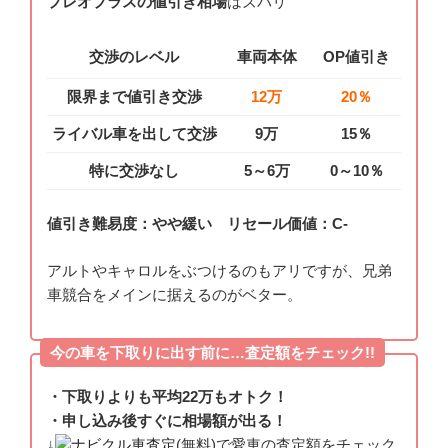
プレオプラスの値引き相場
はズバリ
交渉のレベル
車両本体
OP値引き
限界まで値引き交渉
12万
20％
ライバル車を出して交渉
9万
15％
特に交渉なし
5～6万
0～10％
値引き難易度：やや緩い リセール価値：C-
アルトやキャロルをぶつけるのもアリですが、兄弟
車競合をメインに据えるのがベター。
今の車を下取りに出す前に…査定額をチェック!!
・下取りよりも平均22万もオトク！
・申し込み後すぐに相場額が出る！
↓
ナビクル車査定
(無料)で愛車の査定額をチェック