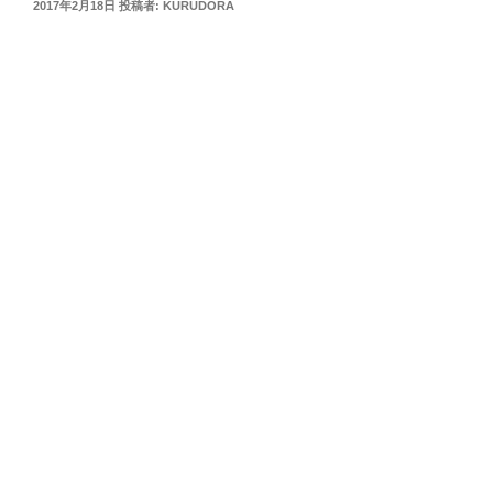
投
2017年2月18日
投稿者:
KURUDORA
稿
日: