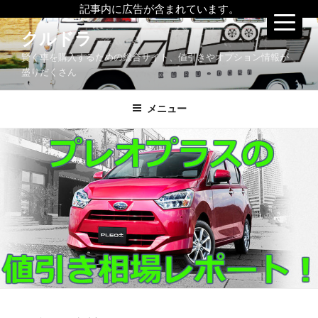
記事内に広告が含まれています。
コ
クルドラ
ン
賢く車を購入するための総合サイト、値引きやオプション情報が
テ
盛りだくさん
ン
ツ
メニュー
へ
ス
キ
ッ
プ