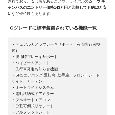
されており、安心感があることや、ライバルの
ムーヴ キ
ャンバスのエントリー価格143万円と比較しても約13万安
い
など優位性もあります。
Gグレードに標準装備されている機能一覧
・デュアルカメラブレーキサポート（夜間歩行者検
知）
・後退時ブレーキサポート
・ハイビームアシスト
・先行車発進お知らせ機能
・SRSエアバッグ(運転席･助手席、フロントシート
サイド、カーテン)
・オートライトシステム
・電動格納式ドアミラー
・フルオートエアコン
・分割可倒式リヤシート
・フルフラットシート