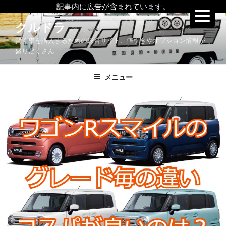
記事内に広告が含まれています。
コ
クルドラ
ン
賢く車を購入するための総合サイト、値引きやオプション情報が
テ
盛りだくさん
ン
ツ
メニュー
へ
ス
キ
ッ
プ