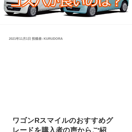
投
2021年11月1日
投稿者:
KURUDORA
稿
日:
ワゴンRスマイルのおすすめグ
レードを購入者の声からご紹