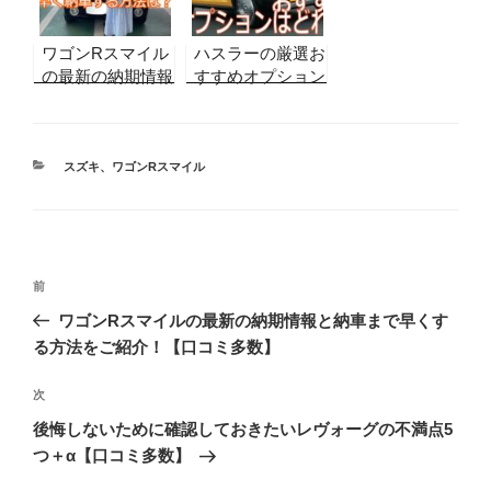
ワゴンRスマイル
ハスラーの厳選お
の最新の納期情報
すすめオプション
と納車まで早くす
はどれ？軽SUV
る方法をご紹介！
の魅力度をアゲる
【口コミ多数】
マストアイテムは
カ
コレ！
スズキ
、
ワゴンRスマイル
テ
ゴ
リ
ー
投
前
前
稿
の
ワゴンRスマイルの最新の納期情報と納車まで早くす
ナ
投
る方法をご紹介！【口コミ多数】
ビ
稿
ゲ
次
次
の
ー
後悔しないために確認しておきたいレヴォーグの不満点5
投
シ
つ＋α【口コミ多数】
稿
ョ