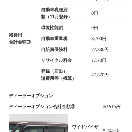
自動車税種別
0円
割（
11
月登録）
環境性能割​
0円
諸費用
自動車重量税​
3,700円
合計金額③​
自賠責保険料​
27,330円
リサイクル料金​
7,170円
登録（届出）
47,370円
諸費用等（概算）​
ディーラーオプション
ディーラーオプション合計金額②
20,515円
ワイドバイザ
¥ 20,515