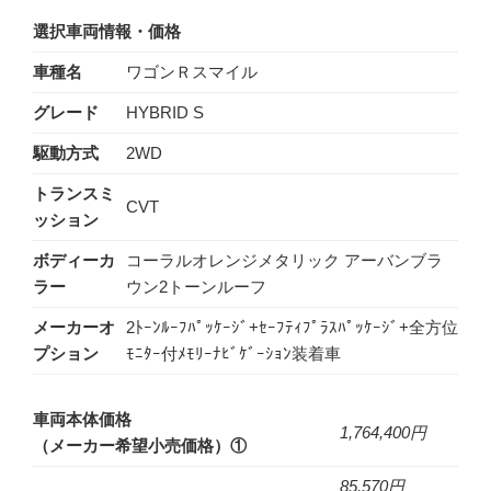
選択車両情報・価格
車種名​
ワゴンＲスマイル
グレード​
HYBRID S
駆動方式​
2WD
トランスミ
CVT
ッション​
ボディーカ
コーラルオレンジメタリック アーバンブラ
ラー​
ウン2トーンルーフ
メーカーオ
2ﾄｰﾝﾙｰﾌﾊﾟｯｹｰｼﾞ+ｾｰﾌﾃｨﾌﾟﾗｽﾊﾟｯｹｰｼﾞ+全方位
プション​
ﾓﾆﾀｰ付ﾒﾓﾘｰﾅﾋﾞｹﾞｰｼｮﾝ装着車
車両本体価格
1,764,400円
（メーカー希望小売価格）①​​
85,570円