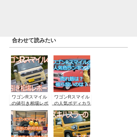
合わせて読みたい
ワゴンRスマイル
ワゴンRスマイル
の値引き相場レポ
の人気ボディカラ
ート！【グレード
ーをランキング形
別・2026年8月最
式でご紹介！【口
新】実販売データ
コミ多数】
から合格ラインを
算出！