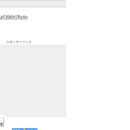
YXzF35KH7RvXn
スポンサーリンク