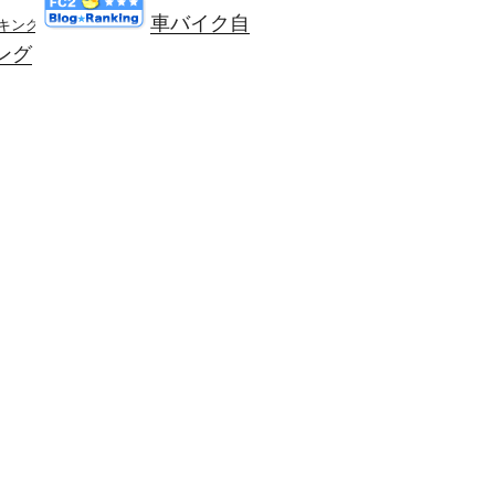
車バイク自
ンキング
ング