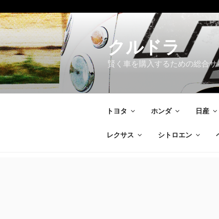
コ
ン
テ
クルドラ
ン
賢く車を購入するための総合サ
ツ
へ
ス
キ
トヨタ
ホンダ
日産
ッ
プ
レクサス
シトロエン