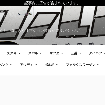
記事内に広告が含まれています。
イト、値引きやオプション情報が盛りだくさん
スズキ
スバル
マツダ
三菱
ダイハツ
ベンツ
アウディ
ボルボ
フォルクスワーゲン