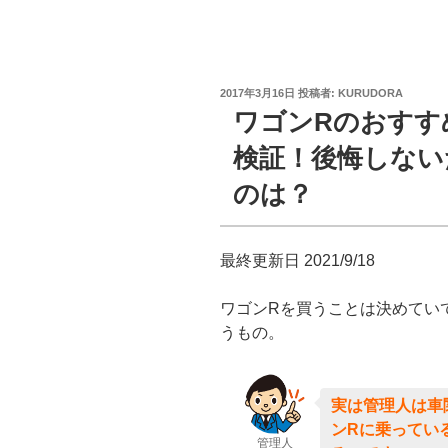
投
2017年3月16日
投稿者:
KURUDORA
稿
ワゴンRのおすす
日:
検証！後悔しない
のは？
最終更新日 2021/9/18
ワゴンRを買うことは決めてい
うもの。
実は管理人は車
ンRに乗ってい
管理人