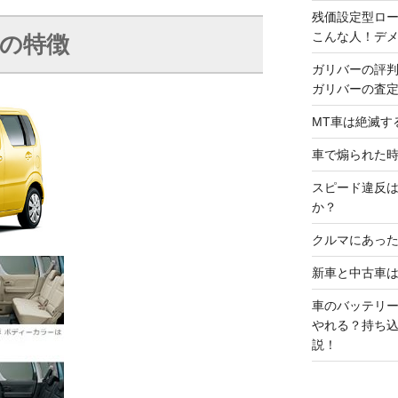
残価設定型ロ
こんな人！デ
の特徴
ガリバーの評
ガリバーの査
MT車は絶滅す
車で煽られた
スピード違反
か？
クルマにあった
新車と中古車
車のバッテリ
やれる？持ち
説！