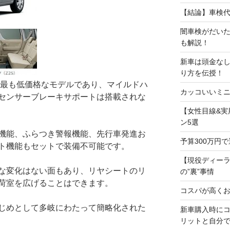
【結論】車検
闇車検がだい
も解説！
新車は頭金な
り方を伝授！
で最も低価格なモデルであり、マイルドハ
カッコいいミニ
センサーブレーキサポートは搭載されな
【女性目線&実
ン5選
機能、ふらつき警報機能、先行車発進お
予算300万円
ト機能もセットで装備不可能です。
【現役ディー
な変化はない面もあり、リヤシートのリ
の”裏”事情
荷室を広げることはできます。
コスパが高くお
じめとして多岐にわたって簡略化された
新車購入時に
リットと自分