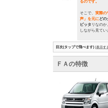
るのです。
そこで、
実際の
声」を元に
どの
ピッタ
リなのか
しながら見てい
目次(タップで飛べます)
[
表示す
ＦＡの特徴