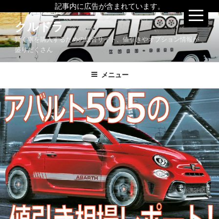
記事内に広告が含まれています。
コ
クルドラ
ン
賢く車を購入するための総合サイト、値引きやオプション情報が
テ
盛りだくさん
ン
ツ
メニュー
へ
ス
キ
ッ
プ