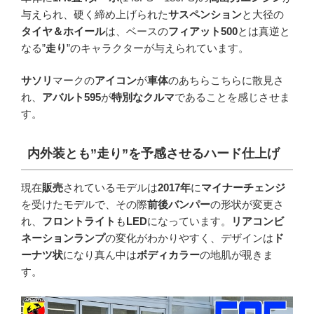
与えられ、硬く締め上げられた
サスペンション
と大径の
タイヤ＆ホイール
は、ベースの
フィアット500
とは真逆と
なる”
走り
”のキャラクターが与えられています。
サソリ
マークの
アイコン
が
車体
のあちらこちらに散見さ
れ、
アバルト595
が
特別なクルマ
であることを感じさせま
す。
内外装とも”走り”を予感させるハード仕上げ
現在
販売
されているモデルは
2017年
に
マイナーチェンジ
を受けたモデルで、その際
前後バンパー
の形状が変更さ
れ、
フロントライト
も
LED
になっています。
リアコンビ
ネーションランプ
の変化がわかりやすく、デザインは
ド
ーナツ状
になり真ん中は
ボディカラー
の地肌が覗きま
す。