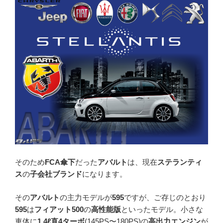
そのため
FCA傘下
だった
アバルト
は、現在
ステランティ
ス
の
子会社ブランド
になります。
その
アバルト
の主力モデルが
595
ですが、ご存じのとおり
595
は
フィアット500
の
高性能版
といったモデル。小さな
車体に
1.4ℓ直4ターボ
(145PS〜180PS)の
高出力エンジン
が