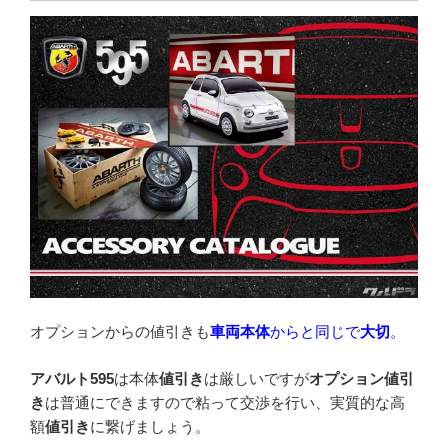
オプションからの値引きも
車両
本体
から
と同じで
大切
。
アバルト595
は本体
値引き
は厳しいですが
オプション値引
き
は普通にできますので粘って交渉を行い、実質的な高
額
値引き
に繋げましょう。