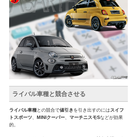
ライバル車種と競合させる
ライバル車種
との競合で
値引き
を引き出すのには
スイフ
トスポーツ
、
MINIクーパー
、
マーチニスモS
などが効果
的。