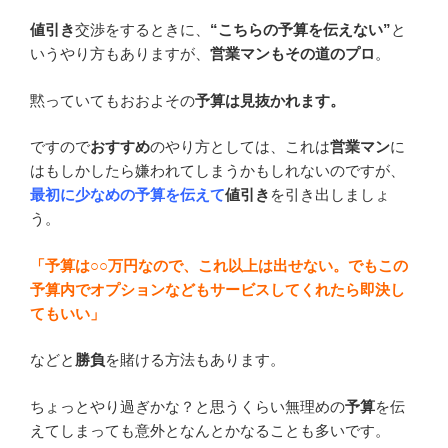
値引き
交渉をするときに、
“こちらの予算を伝えない”
と
いうやり方もありますが、
営業マンもその道のプロ
。
黙っていてもおおよその
予算は見抜かれます。
ですので
おすすめ
のやり方としては、これは
営業マン
に
はもしかしたら嫌われてしまうかもしれないのですが、
最初に少なめの予算を伝えて
値引き
を引き出しましょ
う。
「予算は○○万円なので、これ以上は出せない。でもこの
予算内でオプションなどもサービスしてくれたら即決し
てもいい」
などと
勝負
を賭ける方法もあります。
ちょっとやり過ぎかな？と思うくらい無理めの
予算
を伝
えてしまっても意外となんとかなることも多いです。