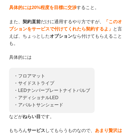
具体的には20%程度を目標に交渉
すること。
また、
契約直前
だけに通用するやり方ですが、
「このオ
プションをサービスで付けてくれたら契約するよ」
と言
えば、ちょっとした
オプション
なら付けてもらえること
も。
具体的には
・フロアマット
・サイドストライプ
・LEDナンバープレートナイトバルブ
・アディショナルLED
・アバルトサンシェード
などが
ねらい目
です。
もちろん
サービス
してもらうものなので、
あまり贅沢は