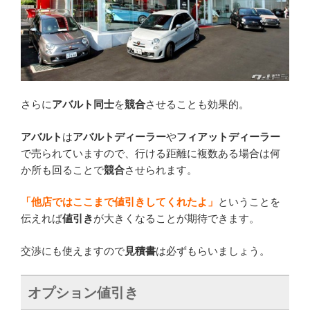
さらに
アバルト同士
を
競合
させることも効果的。
アバルト
は
アバルトディーラー
や
フィアットディーラー
で売られていますので、行ける距離に複数ある場合は何
か所も回ることで
競合
させられます。
「他店ではここまで値引きしてくれたよ」
ということを
伝えれば
値引き
が大きくなることが期待できます。
交渉にも使えますので
見積書
は必ずもらいましょう。
オプション値引き