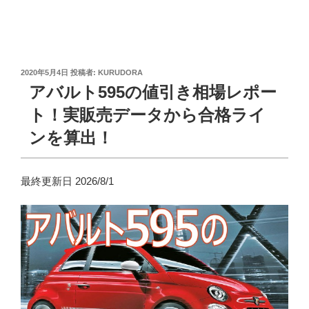
投
2020年5月4日
投稿者:
KURUDORA
稿
アバルト595の値引き相場レポー
日:
ト！実販売データから合格ライ
ンを算出！
最終更新日 2026/8/1