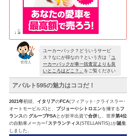
↓
ユーカーパック？どういうサービ
ス？なにが得なの？という方は「
ユ
管理人
ーカーパックが車一括査定よりも良
いところはどこ？」
をご覧ください
アバルト
595
の魅力はココだ！
2021年
初頭、
イタリア
の
FCA
(フィアット･クライスラー･
オートモービルズ)と、
プジョー
や
シトロエン
を擁する
フ
ランス
の
グループPSA
とが折半出資で
合併
し、世界
第4位
の自動車メーカー｢
ステランティス
(STELLANTIS)｣が
誕生
しました。