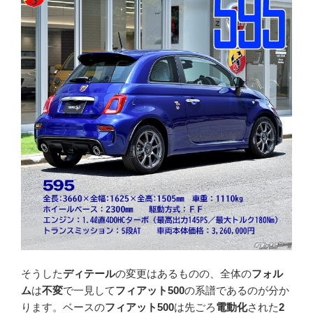
そうした
ディテール
の変更はあるものの、全体の
フォル
ム
は
不変
で一見して
フィアット500
の系譜であるのが分か
ります。ベースの
フィアット500
は先ごろ
電動化
された
2