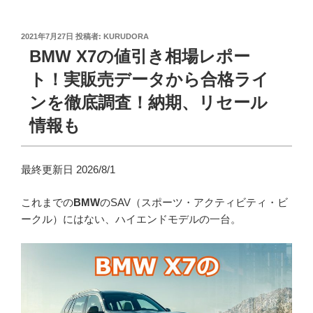
投
2021年7月27日
投稿者:
KURUDORA
稿
BMW X7の値引き相場レポー
日:
ト！実販売データから合格ライ
ンを徹底調査！納期、リセール
情報も
最終更新日 2026/8/1
これまでの
BMW
のSAV（スポーツ・アクティビティ・ビ
ークル）にはない、ハイエンドモデルの一台。