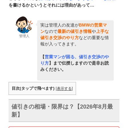
を書けるかというとそれには理由があって…
実は管理人の友達が
BMWの営業マ
ン
なので
最新の値引き情報
や
上手な
管理人
値引き交渉のやり方
などの重要な情
報が入ってきます。
【
営業マンが困る、値引き交渉のや
り方
】まで伝授しますので是非お読
みください。
目次(タップで飛べます)
[
表示する
]
値引きの相場・限界は？【2026年8月最
新】