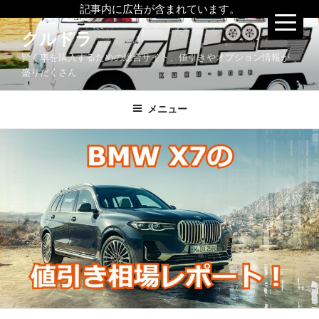
記事内に広告が含まれています。
コ
クルドラ
ン
賢く車を購入するための総合サイト、値引きやオプション情報が
テ
盛りだくさん
ン
ツ
メニュー
へ
ス
キ
ッ
プ