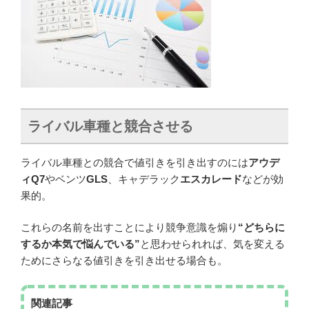
ライバル車種と競合させる
ライバル車種との競合で値引きを引き出すのには
アウデ
ィQ7
やベンツ
GLS
、キャデラック
エスカレード
などが効
果的。
これらの名前を出すことにより競争意識を煽り
“どちらに
するか本気で悩んでいる”
と思わせられれば、気を変える
ためにさらなる値引きを引き出せる場合も。
関連記事