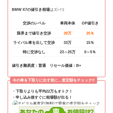
BMW X7の値引き相場
はズバリ
交渉のレベル
車両本体
OP値引き
限界まで値引き交渉
39万
25％
ライバル車を出して交渉
33万
15％
特に交渉なし
23～25万
0～5％
値引き難易度：普通 リセール価値：B+
今の車を下取りに出す前に…査定額をチェック!!
・下取りよりも平均22万もオトク！
・申し込み後すぐに相場額が出る！
↓
ナビクル車査定
(無料)で愛車の査定額をチェック