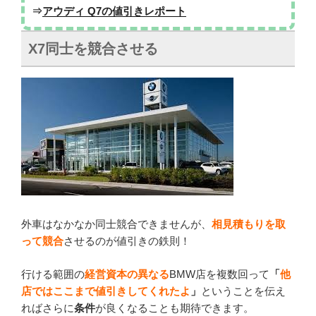
⇒
アウディ Q7の値引きレポート
X7同士を競合させる
外車はなかなか同士競合できませんが、
相見積もりを取
って競合
させるのが値引きの鉄則！
行ける範囲の
経営資本の異なる
BMW店を複数回って
「
他
店ではここまで値引きしてくれたよ
」
ということを伝え
ればさらに
条件
が良くなることも期待できます。