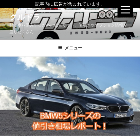
記事内に広告が含まれています。
コ
クルドラ
ン
賢く車を購入するための総合サイト、値引きやオプション情報が
テ
盛りだくさん
ン
ツ
メニュー
へ
ス
キ
ッ
プ