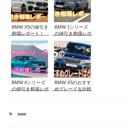
BMW X5の値引き
BMW 1シリーズ
相場レポート！
の値引き相場レポ
【2026年8月最
ート！実販売デー
新】実販売データ
タから合格ライン
から徹底調査！納
を算出！納期、リ
期、リセール情報
セール情報も
も
BMW 4シリーズ
BMW X5のおすす
の値引き相場レポ
めグレードを比較
ート！【グレード
して検証！ベスト
別・2026年8月最
バイモデルはど
新】実販売データ
れ!?
から合格ラインを
カ
BMW
テ
算出！納期、リセ
ゴ
ール情報も
リ
ー