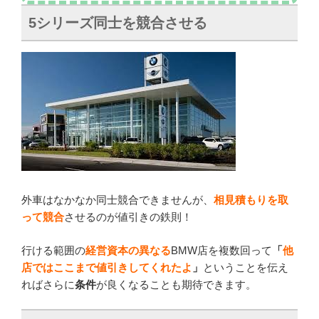
5シリーズ同士を競合させる
外車はなかなか同士競合できませんが、
相見積もりを取
って競合
させるのが値引きの鉄則！
行ける範囲の
経営資本の異なる
BMW店を複数回って
「
他
店ではここまで値引きしてくれたよ
」
ということを伝え
ればさらに
条件
が良くなることも期待できます。