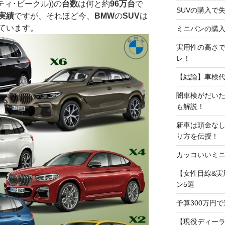
ティ･ビークル))の
台数
は何と約
96万台
で
SUVの購入で
実績
ですが、それほど今、
BMW
の
SUV
は
ています。
ミニバンの購入
実用性の高さで
レ！
【結論】車検
闇車検がだい
も解説！
新車は頭金な
り方を伝授！
カッコいいミニ
【女性目線&実
ン5選
予算300万円
【現役ディー