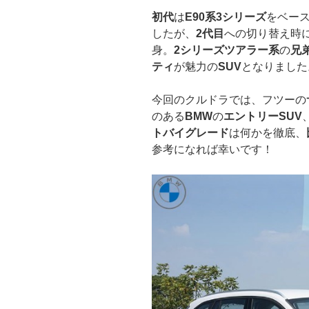
初代
は
E90系3シリーズ
をベー
したが、
2代目
への切り替え時
身。
2シリーズツアラー系
の
兄
ティ
が魅力の
SUV
となりました
今回のクルドラでは、フツーの
のある
BMW
の
エントリーSUV
トバイグレード
は何かを徹底、
参考になれば幸いです！