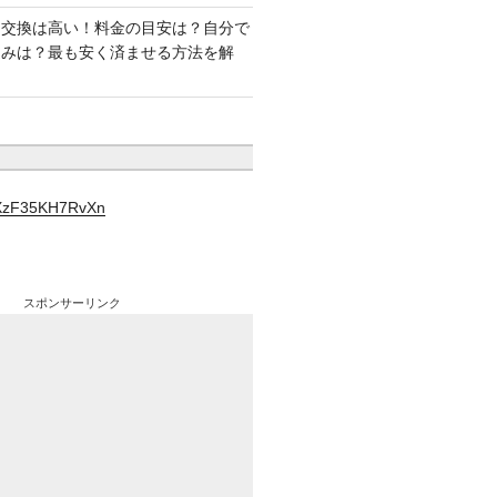
ー交換は高い！料金の目安は？自分で
込みは？最も安く済ませる方法を解
YXzF35KH7RvXn
スポンサーリンク