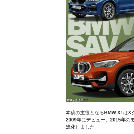
本稿の主役となる
BMW X1
は
X
2009年
にデビュー、
2015年
の
進化
しました。