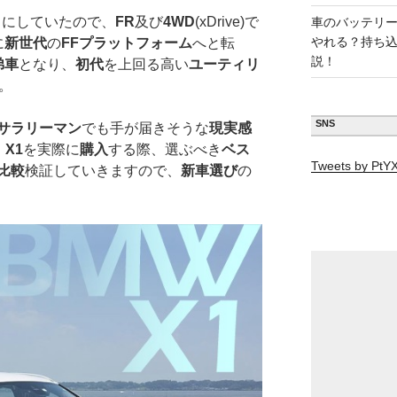
スにしていたので、
FR
及び
4WD
(xDrive)で
車のバッテリ
やれる？持ち
に
新世代
の
FFプラットフォーム
へと転
説！
弟車
となり、
初代
を上回る高い
ユーティリ
。
SNS
サラリーマン
でも手が届きそうな
現実感
、
X1
を実際に
購入
する際、選ぶべき
ベス
Tweets by Pt
比較
検証していきますので、
新車選び
の