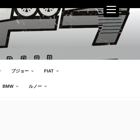
プジョー
FIAT
BMW
ルノー