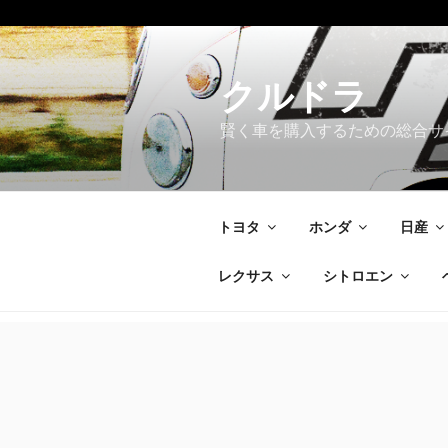
コ
ン
テ
クルドラ
ン
賢く車を購入するための総合サ
ツ
へ
ス
キ
トヨタ
ホンダ
日産
ッ
プ
レクサス
シトロエン