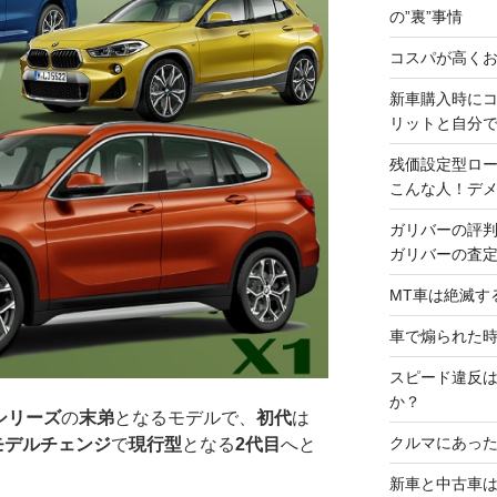
の”裏”事情
コスパが高くお
新車購入時に
リットと自分
残価設定型ロ
こんな人！デ
ガリバーの評
ガリバーの査
MT車は絶滅す
車で煽られた
スピード違反
か？
シリーズ
の
末弟
となるモデルで、
初代
は
クルマにあった
モデルチェンジ
で
現行型
となる
2代目
へと
新車と中古車