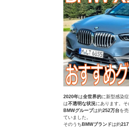
2020年
は
全世界的
に新型感染症
は
不透明な状況
にあります。そ
BMWグループ
は約
252万台
を売
ていました。
そのうち
BMWブランド
は約
21