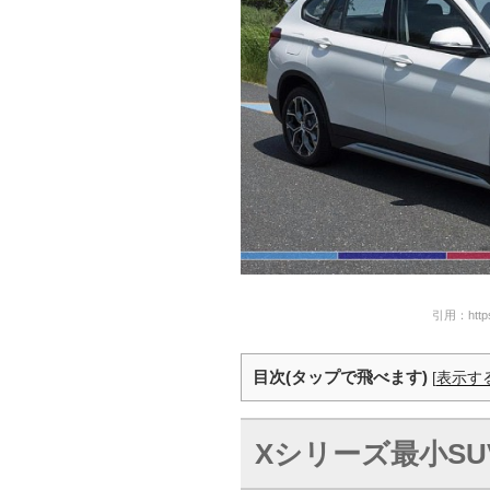
引用：https:/
目次(タップで飛べます)
[
表示す
X
シリーズ最小
SU