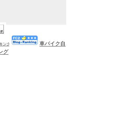
車バイク自
ンキング
ング