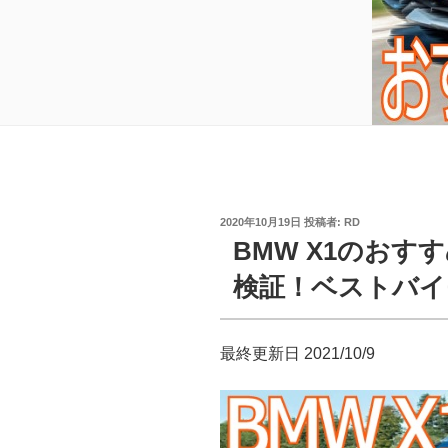
投
2020年10月19日
投稿者:
RD
稿
BMW X1のお
日:
検証！ベストバイ
最終更新日 2021/10/9