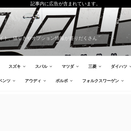
記事内に広告が含まれています。
イト、値引きやオプション情報が盛りだくさん
スズキ
スバル
マツダ
三菱
ダイハツ
ベンツ
アウディ
ボルボ
フォルクスワーゲン