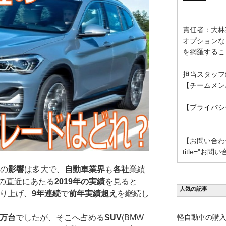
責任者：大林
オプションな
を網羅するこ
担当スタッフ
【チームメン
【プライバシ
【お問い合わせ】 [
title="お問い
の
影響
は多大で、
自動車業界
も
各社
業績
の直近にあたる
2019年の実績
を見ると
人気の記事
り上げ、
9年連続
で
前年実績超え
を継続し
7万台
でしたが、そこへ占める
SUV
(BMW
軽自動車の購入