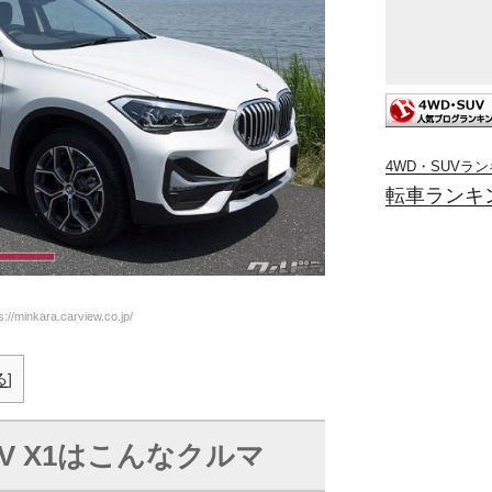
4WD・SUVラ
転車ランキ
/minkara.carview.co.jp/
る
]
V X1
はこんなクルマ