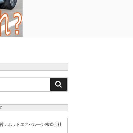
検
索
せ
営：ホットエアバルーン株式会社