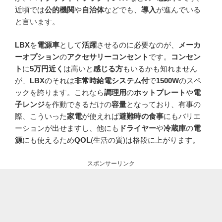
近頃では
公的機関
や
自治体
などでも、
導入
が進んでいる
と言います。
LBX
を
電源車
として
活躍
させるのに必要なのが、
メーカ
ーオプション
の
アクセサリーコンセント
です。
コンセン
ト
に
5万円近く
は高いと
感じる方
もいるかも知れません
が、
LBX
のそれは
非常時給電システム付
で
1500W
のスペ
ックを誇ります。これなら
調理用
の
ホットプレート
や
電
子レンジ
を作動できるだけの
容量
となっており、有事の
際、こういった
家電
が使えれば
避難時の食事
にもバリエ
ーションが出せますし、他にも
ドライヤー
や
冷蔵庫
の
電
源
にも使えるため
QOL
(生活の質)は格段に上がります。
スポンサーリンク