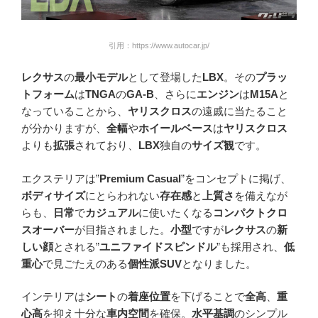
引用：https://www.autocar.jp/
レクサス
の
最小モデル
として登場した
LBX
。その
プラッ
トフォーム
は
TNGA
の
GA-B
、さらに
エンジン
は
M15A
と
なっていることから、
ヤリスクロス
の遠戚に当たること
が分かりますが、
全幅
や
ホイールベース
は
ヤリスクロス
よりも
拡張
されており、
LBX
独自の
サイズ観
です。
エクステリアは”
Premium Casual
”をコンセプトに掲げ、
ボディサイズ
にとらわれない
存在感
と
上質さ
を備えなが
らも、
日常
で
カジュアル
に使いたくなる
コンパクトクロ
スオーバー
が目指されました。
小型
ですが
レクサス
の
新
しい顔
とされる”
ユニファイドスピンドル
”も採用され、
低
重心
で見ごたえのある
個性派SUV
となりました。
インテリアは
シート
の
着座位置
を下げることで
全高
、
重
心高
を抑え十分な
車内空間
を確保。
水平基調
のシンプル