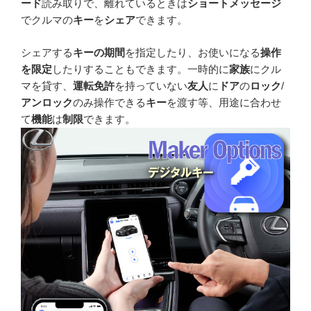
ード
読み取りで、離れているときは
ショートメッセージ
でクルマの
キー
を
シェア
できます。
シェアする
キーの期間
を指定したり、お使いになる
操作
を限定
したりすることもできます。一時的に
家族
にクル
マを貸す、
運転免許
を持っていない
友人
に
ドア
の
ロック
/
アンロック
のみ操作できる
キー
を渡す等、用途に合わせ
て
機能
は
制限
できます。