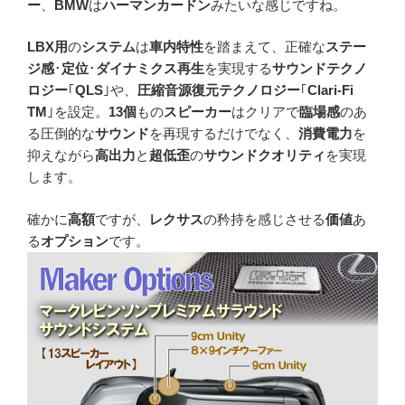
ー
、
BMW
は
ハーマンカードン
みたいな感じですね。
LBX用
の
システム
は
車内特性
を踏まえて、正確な
ステー
ジ感
･
定位
･
ダイナミクス再生
を実現する
サウンドテクノ
ロジー
｢
QLS
｣や、
圧縮音源復元テクノロジー
｢
Clari-Fi
TM
｣を設定。
13個
もの
スピーカー
はクリアで
臨場感
のあ
る圧倒的な
サウンド
を再現するだけでなく、
消費電力
を
抑えながら
高出力
と
超低歪
の
サウンドクオリティ
を実現
します。
確かに
高額
ですが、
レクサス
の矜持を感じさせる
価値
あ
る
オプション
です。