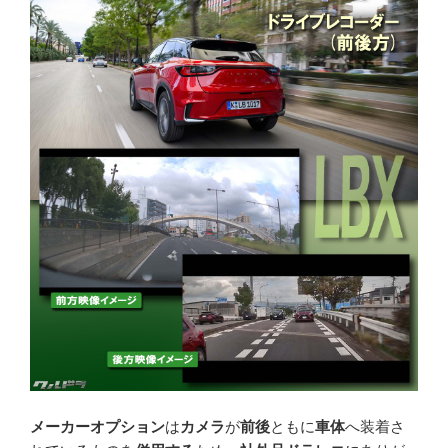
メーカーオプション
は
カメラ
が
前後
ともに
車体
へ装着さ