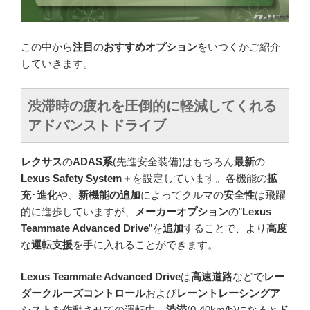
この中から
注目
の
おすすめオプション
をいつくかご紹介
していきます。
渋滞時の疲れを圧倒的に軽減してくれる
アドバンストドライブ
レクサス
の
ADAS系
(先進安全装備)はもちろん
最新
の
Lexus Safety System＋
を設定しています。各機能の
拡
充
･
進化
や、
新機能の追加
によってクルマの
安全性
は飛躍
的に進歩していますが、
メーカーオプション
の”
Lexus
Teammate Advanced Drive
”を
追加
することで、より
高度
な
運転支援
を手に入れることができます。
Lexus Teammate Advanced Drive
は
高速道路
などで
レー
ダークルーズコントロール
および
レーントレーシングア
シスト
を作動させての運転中、
渋滞
(0-40km/h)になると
ド