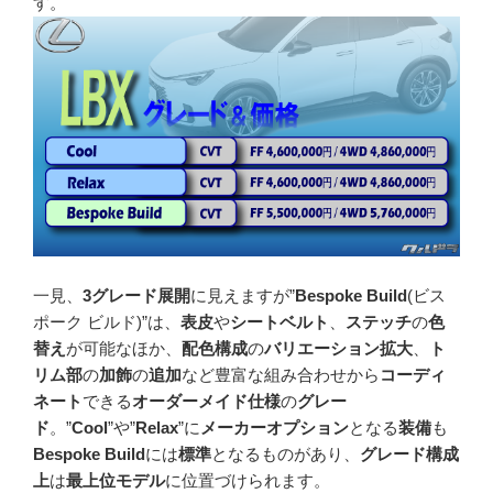
す。
一見、
3グレード展開
に見えますが”
Bespoke Build
(ビス
ポーク ビルド)”は、
表皮
や
シートベルト
、
ステッチ
の
色
替え
が可能なほか、
配色構成
の
バリエーション拡大
、
ト
リム部
の
加飾
の
追加
など豊富な組み合わせから
コーディ
ネート
できる
オーダーメイド仕様
の
グレー
ド
。”
Cool
”や”
Relax
”に
メーカーオプション
となる
装備
も
Bespoke Build
には
標準
となるものがあり、
グレード構成
上
は
最上位モデル
に位置づけられます。