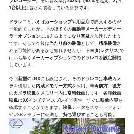
ブレコーダー
。その普及率は
2023年
で
52％
を超え、
2台
に
1台以上
は皆さん装着している計算です。
ドラレコ
といえば
カーショップ
や
用品店
で購入するのが
一般的でしたが、その後多くの
自動車メーカー
が
ディー
ラーオプション
に加えるようになり
普及
が加速したよう
です。そして今後は
当たり前の装備
として、
標準装備
さ
れる可能性があるかも知れませんが、
トヨタ
(
レクサス
)で
はいち早く
メーカーオプション
での
ドラレコ
を
設定開始
しています。
今回
新型
の
LBX
にも設定され、その
ドラレコ
は
車載カメ
ラ
を併用した
内蔵メモリー方式
を採用。
車両前方
、
後方
の
カメラ映像
をメモリー内に
常時録画
します。各種
録画
映像
は
9.8インチディスプレイ
で再生、すぐに
映像内容
を
確認することができます。
映像データ
をスマートフォン
やUSBメモリーに転送し、
持ち運び
することも可能。