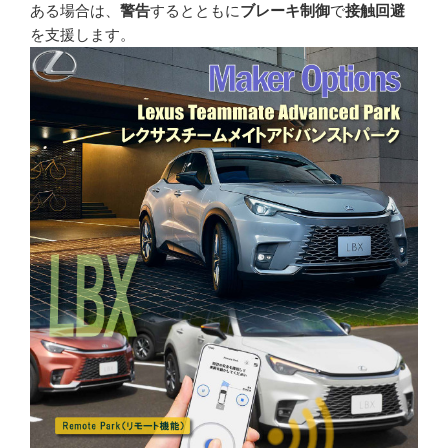
ある場合は、
警告
するとともに
ブレーキ制御
で
接触回避
を支援します。