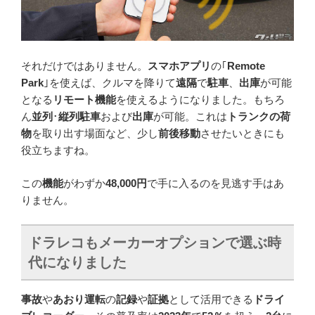
それだけではありません。
スマホアプリ
の｢
Remote
Park
｣を使えば、クルマを降りて
遠隔
で
駐車
、
出庫
が可能
となる
リモート機能
を使えるようになりました。もちろ
ん
並列
･
縦列駐車
および
出庫
が可能。これは
トランクの荷
物
を取り出す場面など、少し
前後移動
させたいときにも
役立ちますね。
この
機能
がわずか
48,000円
で手に入るのを見逃す手はあ
りません。
ドラレコもメーカーオプションで選ぶ時
代になりました
事故
や
あおり運転
の
記録
や
証拠
として活用できる
ドライ