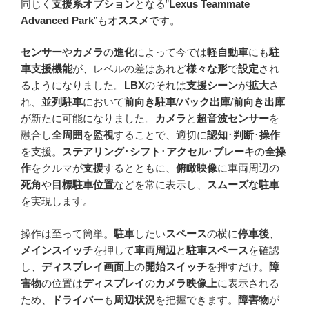
同じく
支援系オプション
となる”
Lexus Teammate
Advanced Park
”も
オススメ
です。
センサー
や
カメラ
の
進化
によって今では
軽自動車
にも
駐
車支援機能
が、レベルの差はあれど
様々な形
で
設定
され
るようになりました。
LBX
のそれは
支援シーン
が
拡大
さ
れ、
並列駐車
において
前向き駐車
/
バック出庫
/
前向き出庫
が新たに可能になりました。
カメラ
と
超音波センサー
を
融合し
全周囲
を
監視
することで、適切に
認知
･
判断
･
操作
を支援。
ステアリング
･
シフト
･
アクセル
･
ブレーキ
の
全操
作
をクルマが
支援
するとともに、
俯瞰映像
に車両周辺の
死角
や
目標駐車位置
などを常に表示し、
スムーズな駐車
を実現します。
操作は至って簡単。
駐車
したい
スペース
の横に
停車後
、
メインスイッチ
を押して
車両周辺
と
駐車スペース
を確認
し、
ディスプレイ画面上
の
開始スイッチ
を押すだけ。
障
害物
の位置は
ディスプレイ
の
カメラ映像上
に表示される
ため、
ドライバー
も
周辺状況
を把握できます。
障害物
が