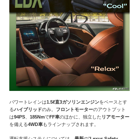
パワートレインは
1.5ℓ直3ガソリンエンジン
をベースとす
る
ハイブリッド
のみ。
フロントモーター
のアウトプット
は
94PS
、
185Nm
で
FF車
のほかに、独立した
リアモーター
を備える
4WD車
もラインナップされます。
運転支援システムについては、
最新
の”
Lexus Safety