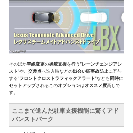
そのほか
車線変更
の
操舵支援
を行う”
レーンチェンジアシ
スト
”や、
交差点
へ進入時などの
出会い頭事故防止
に寄与
する”
フロントクロストラフィックアラート
”なども
同時
に
セットアップ
されるこの
オプション
は
オススメ度
高しで
す。
ここまで進んだ駐車支援機能に驚くアド
バンストパーク