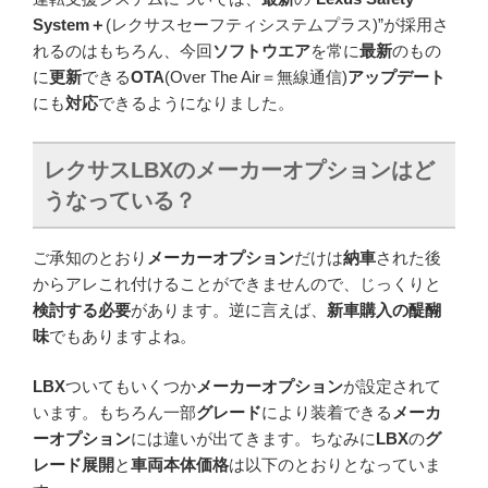
System＋
(レクサスセーフティシステムプラス)”が採用さ
れるのはもちろん、今回
ソフトウエア
を常に
最新
のもの
に
更新
できる
OTA
(Over The Air＝無線通信)
アップデート
にも
対応
できるようになりました。
レクサス
LBX
のメーカーオプションはど
うなっている？
ご承知のとおり
メーカーオプション
だけは
納車
された後
からアレこれ付けることができませんので、じっくりと
検討する必要
があります。逆に言えば、
新車購入の醍醐
味
でもありますよね。
LBX
ついてもいくつか
メーカーオプション
が設定されて
います。もちろん一部
グレード
により装着できる
メーカ
ーオプション
には違いが出てきます。ちなみに
LBX
の
グ
レード展開
と
車両本体価格
は以下のとおりとなっていま