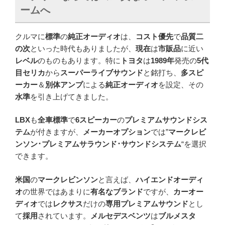
ームへ
クルマに
標準
の
純正オーディオ
は、
コスト優先
で
品質二
の次
といった時代もありましたが、
現在
は
市販品
に近い
レベル
のものもあります。特に
トヨタ
は
1989年
発売の
5代
目セリカ
から
スーパーライブサウンド
と銘打ち、
多スピ
ーカー
＆
別体アンプ
による
純正オーディオ
を設定、その
水準
を引き上げてきました。
LBX
も
全車標準
で
6スピーカー
の
プレミアムサウンドシス
テム
が付きますが、
メーカーオプション
では”
マークレビ
ンソン･プレミアムサラウンド･サウンドシステム
“を選択
できます。
米国
の
マークレビンソン
と言えば、
ハイエンドオーディ
オ
の世界ではあまりに
有名なブランド
ですが、
カーオー
ディオ
では
レクサス
だけの
専用プレミアムサウンド
とし
て
採用
されています。
メルセデスベンツ
は
ブルメスタ