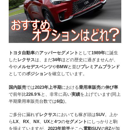
トヨタ自動車
の
アッパーセグメント
として
1989年
に誕生
した
レクサス
は、まだ
34年
ほどの歴史に過ぎませんが、
今や
メルセデスベンツ
や
BMW
と並び
プレミアムブランド
としての
ポジション
を確立しています。
国内販売
では
2023年上半期
における
乗用車販売
の
伸び率
で前年比
226.9％
と、非常に高い
実績
を上げています(同上
半期乗用車販売台数では
6位
)。
ご多分に漏れず
レクサス
においても稼ぎ頭は
SUV
。上か
ら
LX
、
RX
、
NX
、
UX
と
4つ
の
セグメント
にしっかりと駒
を揃えていますが、
2023年前半
そこへ
電動SUV
の
RZ
が加