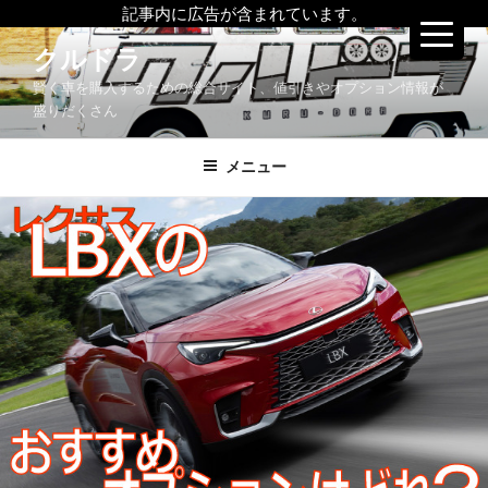
記事内に広告が含まれています。
コ
クルドラ
ン
賢く車を購入するための総合サイト、値引きやオプション情報が
テ
盛りだくさん
ン
ツ
メニュー
へ
ス
キ
ッ
プ