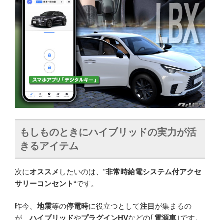
もしものときにハイブリッドの実力が活
きるアイテム
次に
オススメ
したいのは、”
非常時給電システム付アクセ
サリーコンセント
“です。
昨今、
地震
等の
停電時
に役立つとして
注目
が集まるの
が、
ハイブリッド
や
プラグインHV
などの｢
電源車
｣です。