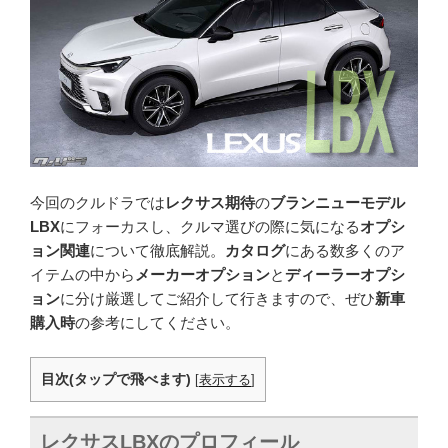
今回のクルドラでは
レクサス期待
の
ブランニューモデル
LBX
にフォーカスし、クルマ選びの際に気になる
オプシ
ョン関連
について徹底解説。
カタログ
にある数多くのア
イテムの中から
メーカーオプション
と
ディーラーオプシ
ョン
に分け厳選してご紹介して行きますので、ぜひ
新車
購入時
の参考にしてください。
目次(タップで飛べます)
[
表示する
]
レクサス
LBX
のプロフィール