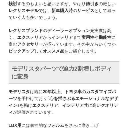
検討
するのもよいと思いますが、やはり
値引き
の厳しい
レクサスモデル
では、
新車購入時
の
サービス
として狙っ
ていく人も多いでしょう。
レクサスブランド
の
ディーラーオプション
充実度は高
く、
エクステリア
から
インテリア
まで
実用性
や
機能性
に
富む
アクセサリー
が揃っています。その中からいくつか
ピックアップ
して
オススメ品
をご紹介します。
モデリスタパーツで迫力
2
割増しボディ
に変身
モデリスタ
は既に
20年以上
、
トヨタ車
の
カスタマイズパ
ーツ
を手掛けており｢
心を揺さぶるエモーショナルなデザ
イン
｣を掲げ
エクステリア
、
インテリア
共に高い
クオリテ
ィ
が評価されています。
LBX用
には個性的な
フォルム
をさらに磨き上げ