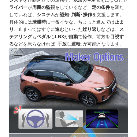
ライバー
が
周囲の監視
をしているなど
一定の条件
を満た
していれば、
システム
が
認知
･
判断
･
操作
を支援します。
具体的には
渋滞時
に一番イヤな、ちょっと進んでは
止ま
り
、止まってはすぐに
進む
といった
繰り返し
などは、
ス
テアリング
も
ペダル
も
LBX
が
自動
で操作。前方を
目視す
る
などを怠らなければ｢
手放し運転
｣が可能となります。