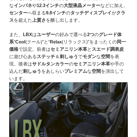
な
インパネ
や
12.3インチ
の
大型液晶メーター
などに加え、
センター
へ収まる
9.8インチ
の
タッチディスプレイ
が
クラ
ス
を超えた
上質さ
を醸し出します。
また、
LBX
は
ユーザー
の好みで選べる
2つ
の
グレード体
系
“
Cool
(クール)”と“
Relax
(リラックス)”をまったくの
同一
価格
で設定。前者は
セミアニリン本革
と
スエード調表皮
に遊び心ある
ステッチ
＆
刺しゅう
で
モダン
な
空間
を表
現。後者は
サドルタンカラー
の
セミアニリン本革
や手の
込んだ
刺しゅう
をあしらい
プレミアム
な
空間
を演出して
います。