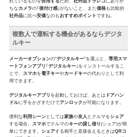
れているものを
併用する
ため、
社外品ドラレコ
にありが
ちな
カメラ
の｢
後付け感
｣がないこと、また
価格
も比較的
社外品
に比べ
安価
なのも
おすすめポイント
ですね。
複数人で運転する機会があるならデジタ
ルキー
メーカーオプション
の”
デジタルキー
”を選ぶと、
専用スマ
ートフォンアプリ
｢
デジタルキー
｣をインストールするこ
とで、
スマホ
を
電子キー
や
カードキー
の代わりとして利
用できます。
デジタルキーアプリ
を起動しておけば、あとは
ドアハン
ドル
に手をかざすだけで
アンロック
が可能になります。
便利な
利用シーン
としては
家族
や
友人
とクルマを
シェア
する場合。
スマホ
でクルマの
キーの貸し借り
(シェア)が簡
単にできます。
シェア
する相手と直接会えるときは
QRコ