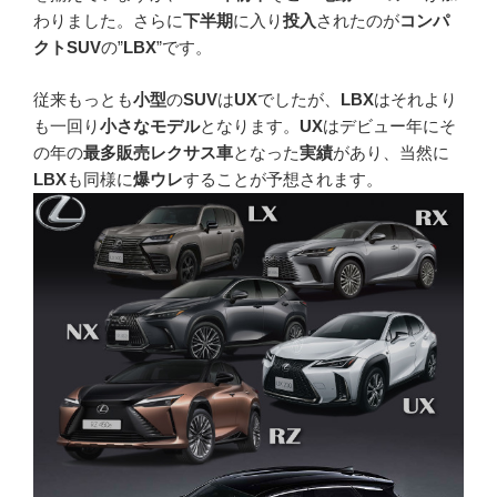
わりました。さらに
下半期
に入り
投入
されたのが
コンパ
クトSUV
の”
LBX
”です。
従来もっとも
小型
の
SUV
は
UX
でしたが、
LBX
はそれより
も一回り
小さなモデル
となります。
UX
はデビュー年にそ
の年の
最多販売レクサス車
となった
実績
があり、当然に
LBX
も同様に
爆ウレ
することが予想されます。