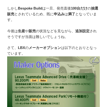
しかし
Bespoke Build
は一旦、発売直後
100台だけ
の
抽選
販売
とされているため、既に
申込み
は
満了
となっていま
す。
今後は
生産
や
販売
の状況などを見ながら、
追加設定
され
そうですが当面は難しいでしょうね。
さて、
LBX
の
メーカーオプション
は以下のとおりとなっ
ています。