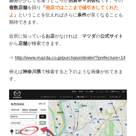
部分
が少しでも違うところが
別資本＝
別会社
です。その
複数店舗
を回り
「
他店ではここまで値引きしてくれた
よ
」
ということを伝えればさらに
条件
が良くなることも
期待できます。
近所に知っている
お店
がなければ、
マツダ
の
公式サイト
から
店舗
が検索できます。
⇒
http://www.mazda.co.jp/purchase/dealer/?prefecture=14
例えば
神奈川県
で検索すると下のような画像が出てきま
す。