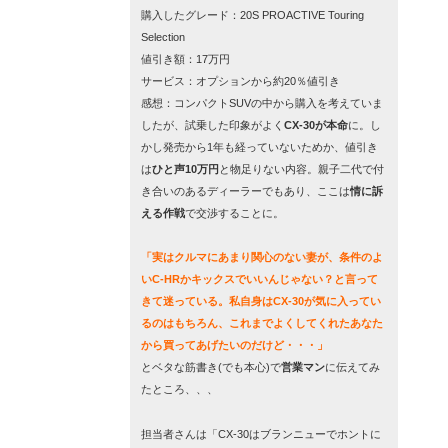
購入したグレード：20S PROACTIVE Touring
Selection
値引き額：17万円
サービス：オプションから約20％値引き
感想：
コンパクトSUVの中から購入を考えていま
したが、試乗した印象がよく
CX-30が本命
に
。し
かし発売から1年も経っていないためか、値引き
は
ひと声10万円
と物足りない内容。親子二代で付
き合いのあるディーラーでもあり、ここは
情に訴
える作戦
で交渉することに。
「実はクルマにあまり関心のない妻が、条件のよ
いC-HRかキックスでいいんじゃない？と言って
きて迷っている。私自身はCX-30が気に入ってい
るのはもちろん、これまでよくしてくれたあなた
から買ってあげたいのだけど・・・」
とベタな筋書き(でも本心)で
営業マン
に伝えてみ
たところ、、、
担当者さんは「CX-30はブランニューでホントに