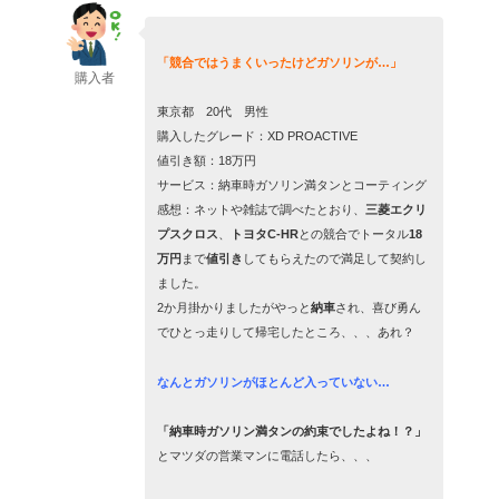
「競合ではうまくいったけどガソリンが…」
購入者
東京都 20代 男性
購入したグレード：XD PROACTIVE
値引き額：18万円
サービス：納車時ガソリン満タンとコーティング
感想：ネットや雑誌で調べたとおり、
三菱エクリ
プスクロス
、
トヨタC-HR
との競合でトータル
18
万円
まで
値引き
してもらえたので満足して契約し
ました。
2か月掛かりましたがやっと
納車
され、喜び勇ん
でひとっ走りして帰宅したところ、、、あれ？
なんとガソリンがほとんど入っていない…
「納車時ガソリン満タンの約束でしたよね！？」
とマツダの営業マンに電話したら、、、