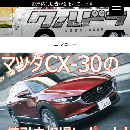
記事内に広告が含まれています。
コ
クルドラ
ン
賢く車を購入するための総合サイト、値引きやオプション情報が
テ
盛りだくさん
ン
ツ
メニュー
へ
ス
キ
ッ
プ