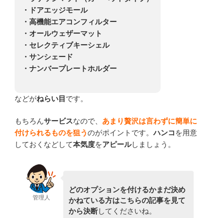
・ドアエッジモール
・高機能エアコンフィルター
・オールウェザーマット
・セレクティブキーシェル
・サンシェード
・ナンバープレートホルダー
などが
ねらい目
です。
もちろん
サービス
なので、
あまり贅沢は言わずに簡単に
付けられるものを狙う
のがポイントです。
ハンコ
を用意
しておくなどして
本気度
を
アピール
しましょう。
どのオプションを付けるかまだ決め
管理人
かねている方はこちらの記事を見て
から決断
してくださいね。