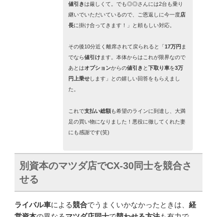
値引き
は厳しくて。でも◎◎さんには2台も乗り
継いでいただいているので、ご恩返しに今一度
店
長
に掛け合ってきます！」と頼もしい対応。
その後10分近く離席されて戻られると
「
17万円
ま
でなら
値引け
ます。本体からはこれが限界なので
あとは
オプション
からの
値引き
と
下取り車
を
3万
円上乗せ
します」
との嬉しい回答をもらえまし
た。
これで
支払い総額
も希望のラインに到達し、大満
足の買い物になりました！悪役に徹してくれた妻
にも感謝です(笑)
別資本のマツダ店で
CX-30
同士を競合さ
せる
ライバル車
による
競合
でうまくいかなかったときは、
経
営資本
の異なる
マツダ店同士
で
競わせる方法
も有力で