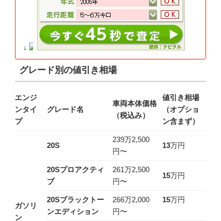
↓
グレード別の値引き相場
エンジ
値引き相場
車両本体価格
ンタイ
グレード名
（オプショ
（税込み）
プ
ン含まず）
239万2,500
20S
13
万円
円〜
20Sプロアクティ
261万2,500
15
万円
ブ
円〜
20Sブラックトー
266万2,000
15
万円
ガソリ
ンエディション
円〜
ン