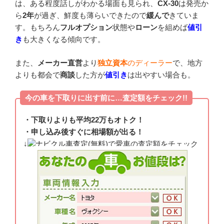
は、ある程度話しがわかる場面も見られ、
CX-30
は発売か
ら
2年
が過ぎ、鮮度も薄らいできたので
緩んで
きていま
す。もちろん
フルオプション
状態や
ローン
を組めば
値引
き
も大きくなる傾向です。
また、
メーカー直営
より
独立資本
のディーラー
で、地方
よりも都会で
商談
した方が
値引き
は出やすい場合も。
今の車を下取りに出す前に…査定額をチェック!!
・下取りよりも平均22万もオトク！
・申し込み後すぐに相場額が出る！
↓
ナビクル車査定
(無料)で愛車の査定額をチェック