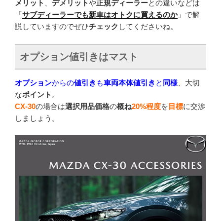
メリット
、
デメリット
や
正規ディーラー
との違いなどは
「
サブディーラーでも新車はオトクに買えるのか
」で解
説していますのでぜひ
チェック
してくださいね。
オプション値引きはマスト
オプション
からの
値引き
も
車両
本体値引き
と
同様
、大切
な
ポイント
。
CX-30
の場合は
選択用品価格
の
概ね
20%程度
を
目標
に交渉
しましょう。