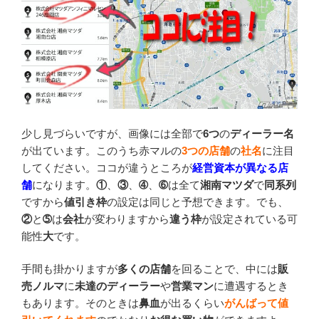
少し見づらいですが、画像には全部で
6つ
の
ディーラー名
が出ています。このうち赤マルの
3つの店舗
の
社名
に注目
してください。ココが違うところが
経営資本が異なる店
舗
になります。
①
、
③
、
➃
、
➅
は全て
湘南マツダ
で
同系列
ですから
値引き枠
の設定は同じと予想できます。でも、
②
と
➄
は
会社
が変わりますから
違う枠
が設定されている可
能性
大
です。
手間も掛かりますが
多くの店舗
を回ることで、中には
販
売ノルマ
に
未達のディーラー
や
営業マン
に遭遇するとき
もあります。そのときは
鼻血
が出るくらい
がんばって値