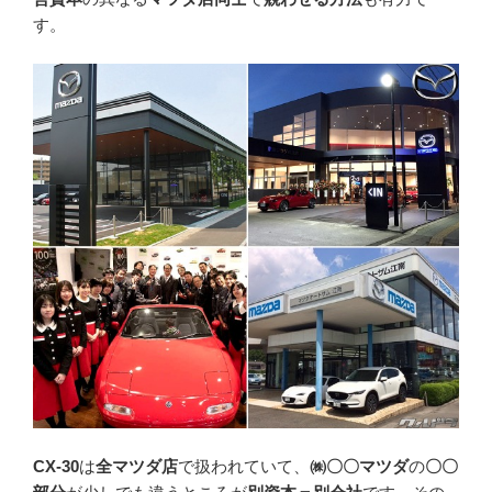
す。
CX-30
は
全マツダ店
で扱われていて、
㈱〇〇マツダ
の
〇〇