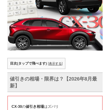
目次(タップで飛べます)
[
表示する
]
値引きの相場・限界は？【2026年8月最
新】
CX-30
の
値引き相場
はズバリ