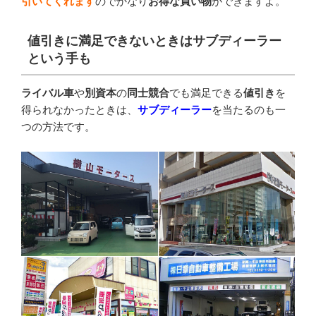
引いてくれます
のでかなり
お得な買い物
ができますよ。
値引きに満足できないときはサブディーラー
という手も
ライバル車
や
別資本
の
同士競合
でも満足できる
値引き
を
得られなかったときは、
サブディーラー
を当たるのも一
つの方法です。