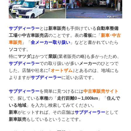
サブディーラー
とは
新車販売
も手掛けている
自動車整備
工場
や
中古車販売店
のことです。表の
看板
に「
新車･中古
車販売
」「
全メーカー取り扱い
」などと書かれていたら
ソコ
です。
特に
マツダ
はかつて
業販
(業者販売の略)も多かったため、
サブディーラー
での取り扱いが多い
メーカー
のひとつで
した。店舗や社名に｢
オートザム
｣とあるのは、地域にも
よりますが
サブディーラー
に近いお店です。
サブディーラー
を簡単に見つけるには
中古車販売サイト
で、探している
車種
の「
走行距離0～1,000km
」「
住んで
いる地域
」を入力し検索してみてください。
新車
がヒットすれば、その店舗は
サブディーラー
として
新車販売
もしているということです。