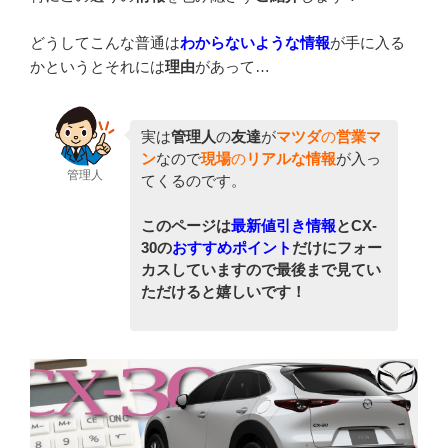
どうしてこんな普通は
わからないような情報
が手に入る
かというとそれには
理由
があって…
実は
管理人
の
友達
が
マツダ
の
営業マ
ン
なので
現場
の
リアルな情報
が入っ
管理人
てくるのです。
このページは
最新値引き情報
とCX-
30の
おすすめポイント
だけにフォー
カスしていますので最後まで見てい
ただけると嬉しいです！