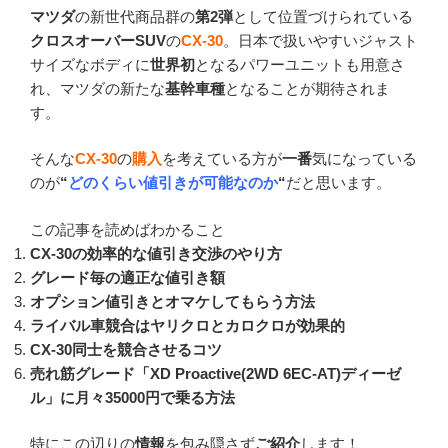
マツダ
の新世代商品群の
第2弾
として位置づけられている
クロスオーバーSUV
の
CX-30
。日本で扱いやすいジャスト
サイズなボディに
世界初
となるパワーユニットも用意さ
れ、マツダの新たな
基幹車種
となることが期待されま
す。
そんな
CX-30
の
購入
を考えている方が
一番
気になっている
のが
“
どのくらい値引きが可能なのか
“
だと思います。
この記事を読めばわかること
CX-30の効率的な値引き交渉のやり方
グレード毎の適正な値引き額
オプション値引きとオマケしてもらう方法
ライバル車競合はヤリクロとカロクロが効果的
CX-30同士を競合させるコツ
売れ筋グレード「
XD Proactive(2WD 6EC-AT)
ディーゼ
ル
」
に月々35000円で乗る方法
特にこの辺りの
情報
を包み隠さず
ご紹介
します！