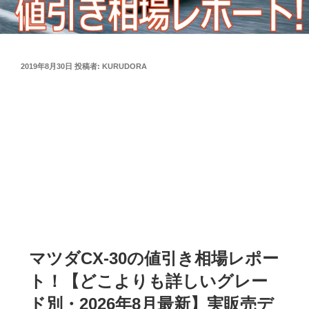
投
2019年8月30日
投稿者:
KURUDORA
稿
日:
マツダCX-30の値引き相場レポー
ト！【どこよりも詳しいグレー
ド別・2026年8月最新】実販売デ