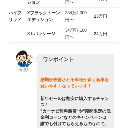
ション
円〜
ハイブ
Xブラックトーン
334万4,000
23
万円
リッド
エディション
円〜
347万7,100
X Lパッケージ
24
万円
円〜
ワンポイント
管理人
納期が改善される車種が多く新車を
買いやすくなっています！
新年セールは割安に購入するチャン
ス！
"カーナビ無料装着"や"期間限定の低
金利ローン"などのキャンペーンは
誰でも付けてもらえるもの
なので、