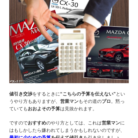
値引き交渉
をするときに
“こちらの予算を伝えない”
とい
うやり方もありますが、
営業マン
もその道の
プロ
。黙っ
ていても
おおよその予算
は見抜かれます。
ですので
おすすめ
のやり方としては、これは
営業マン
に
はもしかしたら嫌われてしまうかもしれないのですが、
最初に少なめの予算
を伝えて
値引き
を引き出しましょ