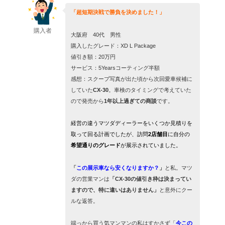
「超短期決戦で勝負を決めました！」
購入者
大阪府 40代 男性
購入したグレード：XD L Package
値引き額：20万円
サービス：5Yearsコーティング半額
感想：スクープ写真が出た頃から次回愛車候補に
していた
CX-30
。車検のタイミングで考えていた
ので発売から
1年以上過ぎての商談
です。
経営の違うマツダディーラーをいくつか見積りを
取って回る計画でしたが、訪問
2店舗目
に自分の
希望通りのグレード
が展示されていました。
「
この展示車なら安くなりますか？
」
と私。マツ
ダの営業マンは
「CX-30の値引き枠は決まってい
ますので、特に違いはありません」
と意外にクー
ルな返答。
端っから買う気マンマンの私はすかさず「
今この