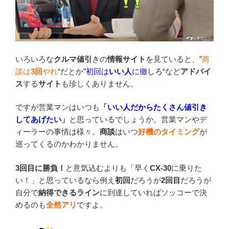
いろいろな
クルマ値引
きの
情報サイト
を見ていると、”
商
談は
3回
やれ
“だとか”
初回は
いい人
に徹しろ
“など
アドバイ
ス
する
サイト
も珍しくありません。
ですが営業マンはいつも
「
いい人だからたくさん値引き
してあげたい
」
と思っているでしょうか。営業マンやデ
ィーラーの事情は様々。
商談
はいつ
好機のタイミング
が
巡ってくるのかわかりません。
3回目に勝負！
と意気込むよりも「早く
CX-30
に乗りた
い！」と思っているなら例え
初回
だろうが
2回目
だろうが
自分で
納得できるライン
に到達していればソッコーで決
めるのも
全然アリ
ですよ。