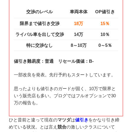
交渉のレベル
車両本体
OP値引き
限界まで値引き交渉
18万
15％
ライバル車を出して交渉
14万
10％
特に交渉なし
8～10万
0～5％
値引き難易度：普通 リセール価値：B-
一部改良を発表。先行予約もスタートしています。
思ったよりも値引きのガードが固く、10万で限界と
いう販売店も多い。ブログではフルオプションで30
万の報告も。
ひと昔前と違って現在の
マツダ
は
値引き
をかなり引き締
めている状況。とは言え
競合
の激しいクラスについて