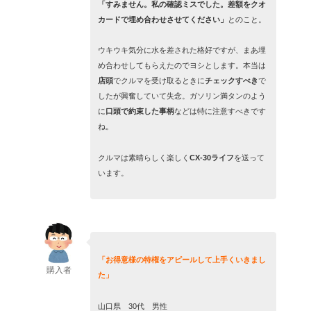
「すみません。私の確認ミスでした。差額をクオ
カードで埋め合わせさせてください」
とのこと。
ウキウキ気分に水を差された格好ですが、まあ埋
め合わせしてもらえたのでヨシとします。本当は
店頭
でクルマを受け取るときに
チェックすべき
で
したが興奮していて失念。ガソリン満タンのよう
に
口頭で約束した事柄
などは特に注意すべきです
ね。
クルマは素晴らしく楽しく
CX-30ライフ
を送って
います。
「お得意様の特権をアピールして上手くいきまし
購入者
た」
山口県 30代 男性