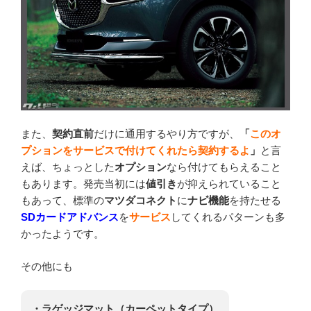
また、
契約直前
だけに通用するやり方ですが、
「
このオ
プションをサービスで付けてくれたら契約するよ
」
と言
えば、ちょっとした
オプション
なら付けてもらえること
もあります。発売当初には
値引き
が抑えられていること
もあって、標準の
マツダコネクト
に
ナビ機能
を持たせる
SDカードアドバンス
を
サービス
してくれるパターンも多
かったようです。
その他にも
・ラゲッジマット（カーペットタイプ）