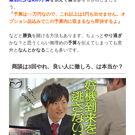
う。
「
予算は○○万円なので、これ以上は1円も出せません。オ
プション品込みでこの予算内に収まるなら即決するよ
」
などと
勝負
を賭ける方法もあります。ちょっと
やり過ぎ
かな？と思うくらい無理めの
予算
を伝えてしまっても意
外と
なんとかなる
ことも多いです。
商談は
3
回やれ、良い人に徹しろ、は本当か？