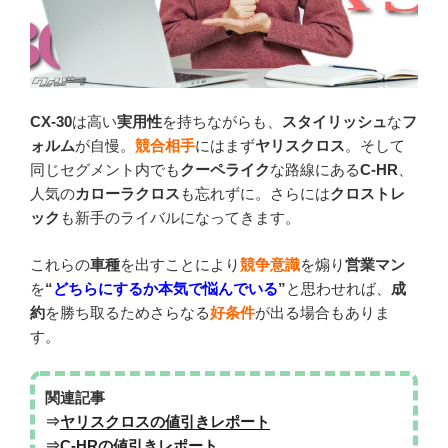
CX-30
は高い
実用性
を持ちながらも、
スタイリッシュ
な
フ
ォルム
が自慢。
競合相手
にはまず
ヤリスクロス
。そして
同じセグメント内でも
クーペライク
な路線にある
C-HR
、
人気の
カローラクロス
も忘れずに。さらには
クロストレ
ック
も新手のライバルになってきます。
これらの
車種
を出すことにより
競争意識
を煽り
営業マン
を
“
どちらにするか本気で悩んでいる
”
と思わせれば、
成
約
を勝ち取るためさらなる
好条件
が出る場合もありま
す。
関連記事
⇒
ヤリスクロスの値引きレポート
⇒
C-HRの値引きレポート