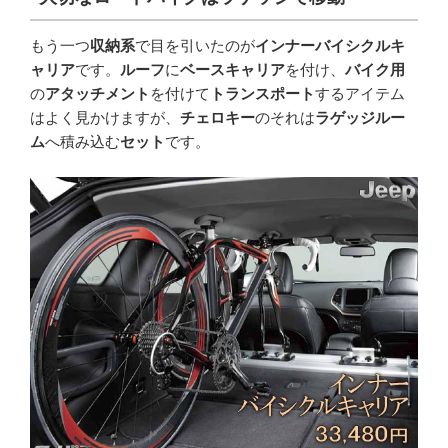
もう一つ
収納系
で目を引いたのが
インナーバイシクルキ
ャリア
です。
ルーフ
に
ベースキャリア
を付け、
バイク用
の
アタッチメント
を付けて
トランスポート
するアイテム
はよく見かけますが、
チェロキー
のそれは
ラゲッジルー
ム
へ積み込む
セット
です。