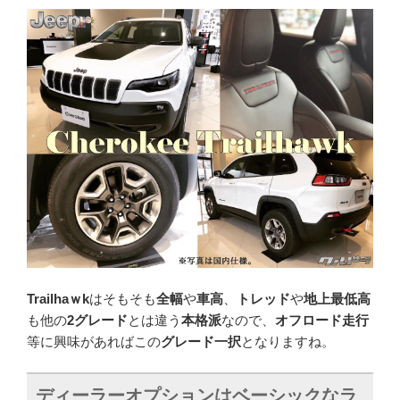
Trailhaｗk
はそもそも
全幅
や
車高
、
トレッド
や
地上最低高
も他の
2グレード
とは違う
本格派
なので、
オフロード走行
等に興味があればこの
グレード一択
となりますね。
ディーラーオプションはベーシックなラ