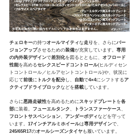
チェロキー
の持つ
オールマイティ
な
走り
を、さらに
バー
ジョンアップ
させるための
装備
が充実しています。
専用
の内外装デザイン
で
差別化
を図るとともに、
オフロード
性能
を高める
セレクスピードコントロール
(ヒルディセン
トコントロール／ヒルアセントコントロール)や、状況に
応じて
前後
に
トルクを配分
し、
自動
で
4×4
にシフトする
ア
クティブドライブロック
などを
搭載
しています。
さらに
悪路走破性
を高めるために
スキッドプレート
を
各
部
に装着。
フューエルタンク
、
トランスファーケース
、
フロントサスペンション
、
アンダーボディ
などを守って
います。
17インチアルミホイール
は
専用デザイン
で、
245/65R17
の
オールシーズンタイヤ
も履いています。