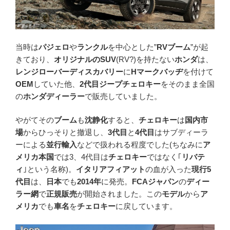
当時は
パジェロ
や
ランクル
を中心とした”
RVブーム
”が起
きており、
オリジナルのSUV
(RV?)を持たない
ホンダ
は、
レンジローバーディスカバリー
に
Hマークバッヂ
を付けて
OEM
していた他、
2代目ジープチェロキー
をそのまま全国
の
ホンダディーラー
で販売していました。
やがてその
ブーム
も
沈静化
すると、
チェロキー
は
国内市
場
からひっそりと撤退し、
3代目
と
4代目
はサブディーラ
ーによる
並行輸入
などで扱われる程度でした(ちなみに
ア
メリカ本国
では3、4代目は
チェロキー
ではなく｢
リバテ
ィ
｣という名称)。
イタリアフィアット
の血が入った
現行5
代目
は、
日本
でも
2014年
に発売。
FCAジャパン
の
ディー
ラー網
で
正規販売
が開始されました。この
モデル
から
ア
メリカ
でも
車名
を
チェロキー
に戻しています。