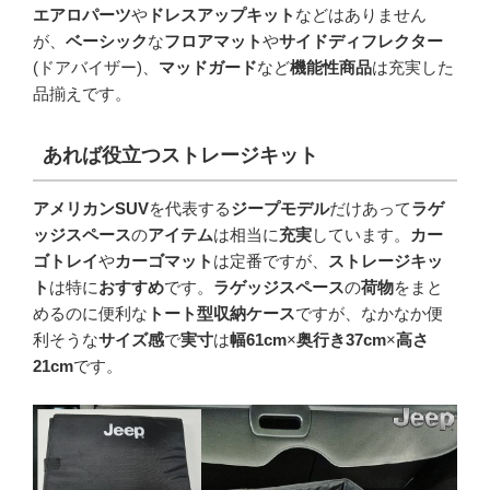
エアロパーツ
や
ドレスアップキット
などはありません
が、
ベーシック
な
フロアマット
や
サイドディフレクター
(ドアバイザー)、
マッドガード
など
機能性商品
は充実した
品揃えです。
あれば役立つストレージキット
アメリカンSUV
を代表する
ジープモデル
だけあって
ラゲ
ッジスペース
の
アイテム
は相当に
充実
しています。
カー
ゴトレイ
や
カーゴマット
は定番ですが、
ストレージキッ
ト
は特に
おすすめ
です。
ラゲッジスペース
の
荷物
をまと
めるのに便利な
トート型収納ケース
ですが、なかなか便
利そうな
サイズ感
で
実寸
は
幅61cm
×
奥行き37cm
×
高さ
21cm
です。