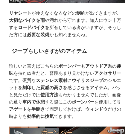
リヤシート
が使えなくなるなどの
制約
が出てきますが、
大切なバイク
を
雨
や
汚れ
から守れます。知人にウン十万
する
ロードバイク
を所有している者がいますが、そうし
た方には
必要な装備
かも知れませんね。
ジープらしいさすがのアイテム
珍しいと言えばこちらの
ボーンバー
も
アウトドア系
の
趣
味
を持たぬ者だと、普段あまり見かけない
アクセサリー
です。硬質な
ステンレス素材
に
ウイリスジープ
のシルエ
ットを
刻印
した
質感の高さ
を感じさせる
アイテム
。パッ
と見ただけでは
使用方法
もわかりませんでしたが、画像
の通り
車内で休憩
する際にこの
ボーンバー
を使用して
リ
アゲート
を
半開き
で固定しておけば、
ウィンドウ
だけの
時よりも
効率的に換気
できます。