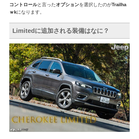
コントロール
と言った
オプション
を選択したのが
Trailha
ｗk
になります。
Limited
に追加される装備はなに？