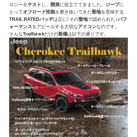
ロジーを
テスト
し、
開発
に役立ててきました。
ジープ
に
とって
オフロード性能
を磨き抜いてきた
聖地
を意味する
TRAIL RATEDバッヂ
は正に｢その
聖地
で認められた｣
パフ
ォーマンス
をアピールする大切な
アイコン
なのです。
そんな
Trailhaｗk
だけの
装備
は以下の通りです。