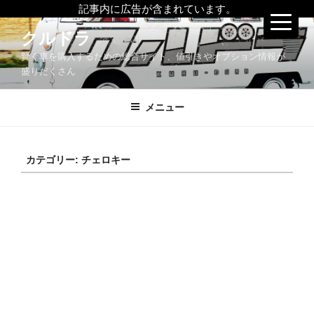
記事内に広告が含まれています。
コ
クルドラ
ン
賢く車を購入するための総合サイト、値引きやオプション情報が
テ
盛りだくさん
ン
ツ
メニュー
へ
ス
キ
ッ
カテゴリー:
チェロキー
プ