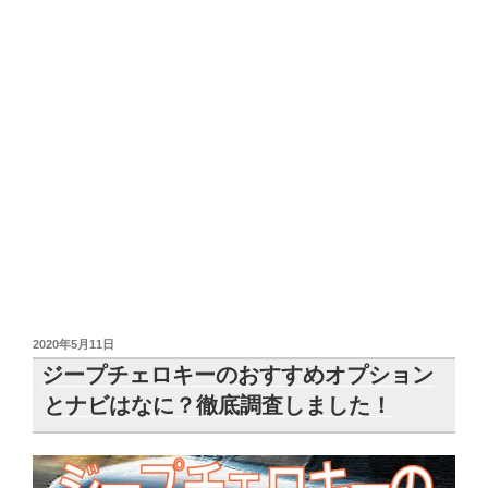
投
2020年5月11日
稿
ジープチェロキーのおすすめオプション
日:
とナビはなに？徹底調査しました！