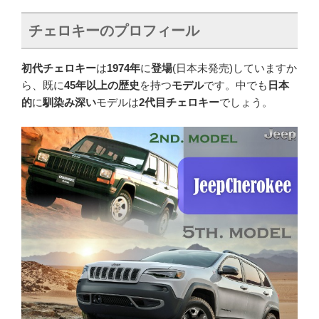
チェロキーのプロフィール
初代チェロキー
は
1974年
に
登場
(日本未発売)していますか
ら、既に
45年以上の歴史
を持つ
モデル
です。中でも
日本
的
に
馴染み深い
モデルは
2代目チェロキー
でしょう。