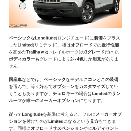
ベーシック
な
Longitude
(ロンジチュード)に
装備
をプラス
した
Limited
(リミテッド)。後は
オフロード
での
走行性能
を高めた
Trailhaｗk
(トレイルホーク)の
3グレード
だけで、
ボディカラー
もグレードにより
2～4色
しか
用意
がありま
せん。
国産車
などでは、
ベーシック
なモデルに
コレ
と
この装備
を選んで、等々好みで
オプション
を
カスタマイズ
してい
くこともありますが、
チェロキー
の場合は
Limited
の
サン
ルーフ
が唯一の
メーカーオプション
になります。
従って
Longitude
を基準に考えると、フルに
メーカーオプ
ション
を付けたのが
Limited
になるという
見方
もできま
す。同様に
オフロードサスペンション
や
ヒルディセント