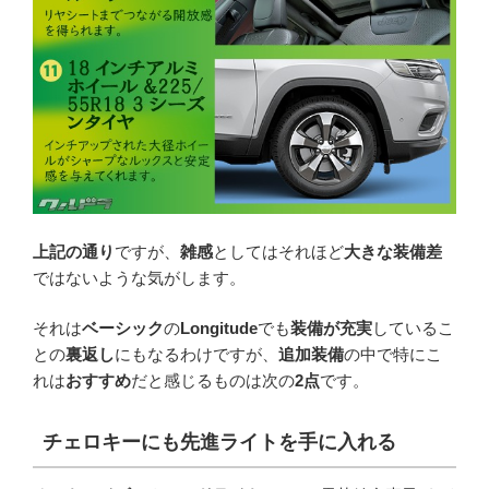
上記の通り
ですが、
雑感
としてはそれほど
大きな装備差
ではないような気がします。
それは
ベーシック
の
Longitude
でも
装備が充実
しているこ
との
裏返し
にもなるわけですが、
追加装備
の中で特にこ
れは
おすすめ
だと感じるものは次の
2点
です。
チェロキーにも先進ライトを手に入れる