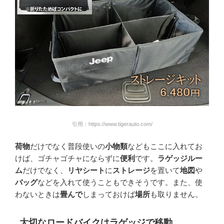
引用：https://www.tigerauto.com/
荷物
だけでなく普段使いの
小物類
などもここに入れてお
けば、ゴチャゴチャにならずに
便利
です。
ラゲッジルー
ム
だけでなく、
リヤシート
に
ストレージ
を置いて
地図
や
バッグ
などを入れて使うこともできそうです。また、使
わないときは
畳んで
しまっておけば
場所
も取りません。
大切なロードバイクはラゲッジで移動