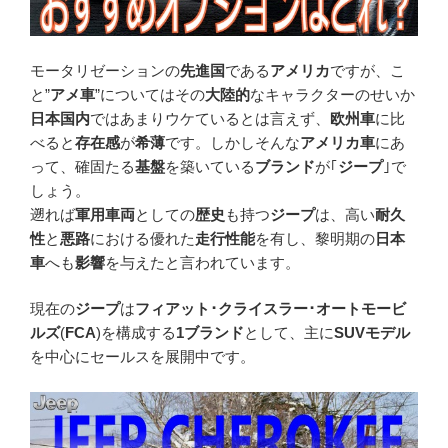
モータリゼーションの
先進国
である
アメリカ
ですが、こ
と”
アメ車
”についてはその
大陸的
なキャラクターのせいか
日本国内
ではあまりウケているとは言えず、
欧州車
に比
べると
存在感
が
希薄
です。しかしそんな
アメリカ車
にあ
って、確固たる
基盤
を築いている
ブランド
が｢
ジープ
｣で
しょう。
遡れば
軍用車両
としての
歴史
も持つ
ジープ
は、高い
耐久
性
と
悪路
における優れた
走行性能
を有し、黎明期の
日本
車
へも
影響
を与えたと言われています。
現在の
ジープ
は
フィアット･クライスラー･オートモービ
ルズ
(
FCA
)を構成する
1ブランド
として、主に
SUVモデル
を中心にセールスを展開中です。