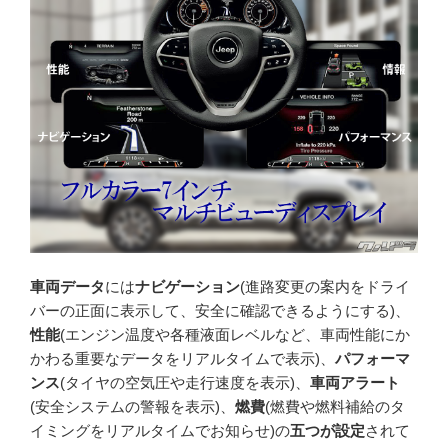
車両データ
には
ナビゲーション
(進路変更の案内をドライ
バーの正面に表示して、安全に確認できるようにする)、
性能
(エンジン温度や各種液面レベルなど、車両性能にか
かわる重要なデータをリアルタイムで表示)、
パフォーマ
ンス
(タイヤの空気圧や走行速度を表示)、
車両アラート
(安全システムの警報を表示)、
燃費
(燃費や燃料補給のタ
イミングをリアルタイムでお知らせ)の
五つが設定
されて