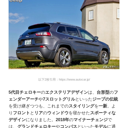
以下2枚引用：https://www.autocar.jp/
5代目チェロキー
の
エクステリアデザイン
は、
台形型
の
フ
ェンダーアーチ
や
7スロットグリル
といった
ジープの伝統
を受け継ぎつつも、これまでの
スタイリング
を
一新
。よ
り
フロント
と
リア
の
ウィンドウ
を寝かせた
スポーティな
デザイン
になりました。
2018年
の
マイナーチェンジ
で
は、
グランドチェロキー
や
コンパス
といった
モデル
に通