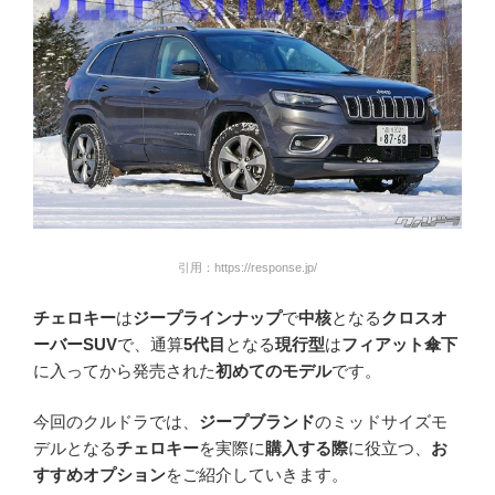
引用：https://response.jp/
チェロキー
は
ジープラインナップ
で
中核
となる
クロスオ
ーバーSUV
で、通算
5代目
となる
現行型
は
フィアット傘下
に入ってから発売された
初めてのモデル
です。
今回のクルドラでは、
ジープブランド
のミッドサイズモ
デルとなる
チェロキー
を実際に
購入する際
に役立つ、
お
すすめオプション
をご紹介していきます。