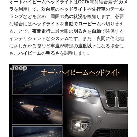
オートハイビームヘッドライト
は
CCD
(電荷結合素子)
カメ
ラ
を利用して、
対向車
の
ヘッドライト
や
先行車
の
テール
ランプ
などを含め、周囲の
光の状況
を検知します。必要
な場合には
ヘッドライト
を
自動
で
ロービーム
へ切り替え
ることで、
夜間走行
に最大限の
明るさ
を
自動
で確保する
インテリジェントな
システム
です。また、夜間に住宅地
にさしかかる際など
車速
が特定の
速度以下
になる場合に
も、
ハイビーム
の
明るさ
を調整します。