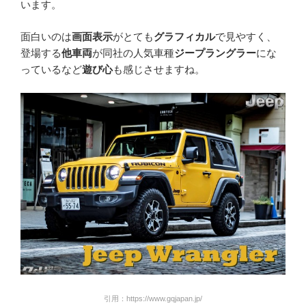
います。
面白いのは
画面表示
がとても
グラフィカル
で見やすく、
登場する
他車両
が同社の人気車種
ジープラングラー
にな
っているなど
遊び心
も感じさせますね。
引用：https://www.gqjapan.jp/