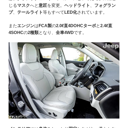
じる
マスク
へと
意匠
を変更。
ヘッドライト
、
フォグラン
プ
、
テールライト
等もすべて
LED化
されています。
また
エンジン
は
FCA製
の
2.0ℓ直4DOHCターボ
と
2.4ℓ直
4SOHC
の
2種類
となり、
全車4WD
です。