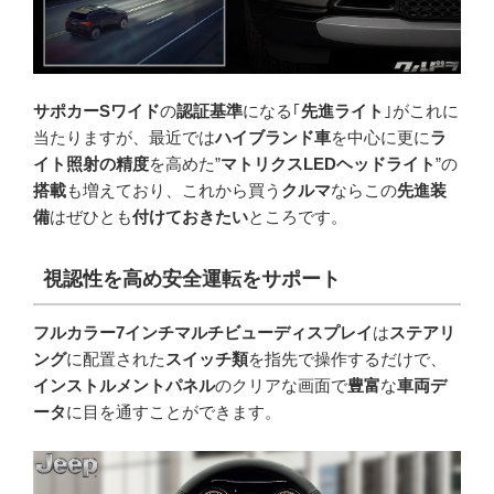
サポカーSワイド
の
認証基準
になる｢
先進ライト
｣がこれに
当たりますが、最近では
ハイブランド車
を中心に更に
ラ
イト照射の精度
を高めた”
マトリクスLEDヘッドライト
”の
搭載
も増えており、これから買う
クルマ
ならこの
先進装
備
はぜひとも
付けておきたい
ところです。
視認性を高め安全運転をサポート
フルカラー7インチマルチビューディスプレイ
は
ステアリ
ング
に配置された
スイッチ類
を指先で操作するだけで、
インストルメントパネル
のクリアな画面で
豊富
な
車両デ
ータ
に目を通すことができます。