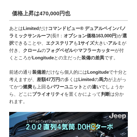
価格上昇は
470,000
円也
あとは
Limited
だけ
コマンドビュー® デュアルペインパノ
ラミックサンルーフ
(長!!：
オプション価格163,000円
)が
選
択
できることや、
エクステリア
も
1サイズ
大きい
アルミ
が
付き、
クローム
の
フォグベゼル
や
マフラーカッター
が付
くところが
Longitude
との主だった
装備の差異
です。
前述の通り
装備差
だけなら個人的には
Longitude
で十分と
考えますが、
差額47万円
の多くは
Limited
の
馬力
が上がっ
てかつ
燃費
も上回る
パワーユニット
との
違い
でしょうか
ら、どこに
プライオリティ
を置くかによって
判断
は分か
れます。