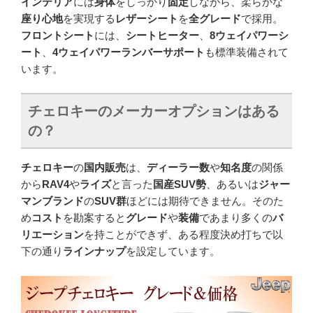
インテリア
には
身体
をしっかり
固定
しながら、柔らかな
座り心地
を実現する
レザーシート
を
全グレード
で採用。
フロントシート
には、
シートヒーター
、
8ウェイパワーシ
ート
、
4ウェイパワーランバーサポート
も標準装備されて
います。
チェロキーのメーカーオプションはある
の？
チェロキー
の
国内販売
は、
ディーラー数
や
知名度
の関係
から
RAV4
や
ライズ
と言った
国産SUV勢
、あるいは
ジャー
マンブランド
の
SUV群
ほどには期待できません。そのた
め
コスト
を勘案すると
グレード
や
装備
であまり多くの
バ
リエーション
を持ことができず、ある程度決め打ちで以
下の通り
ラインナップ
を設定しています。