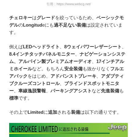
引用：https://www.webcg.net/
チェロキー
は
グレード
を絞っているため、
ベーシックモ
デル
の
Longitud
eにも
過不足ない装備
は設定されていま
す。
例えば
LEDヘッドライト
、
8ウェイパワーレザーシート
、
8.4インチタッチパネルモニター
、
ナビゲーションシステ
ム、アルパイン製プレミアムオーディオ
、
17インチアル
ミホイール
など。もちろん
安全装備
も抜かりなく
フルエ
アバック
をはじめ、
アドバンストブレーキ
、
アダプティ
ブクルーズコントロール
、
ブラインドスポットモニタ
ー
、
車線逸脱警報
、
パーキングアシスト
など
先進装備
も
標準
です。
その上で
Limited
に
追加
される
装備
は以下の通りです。