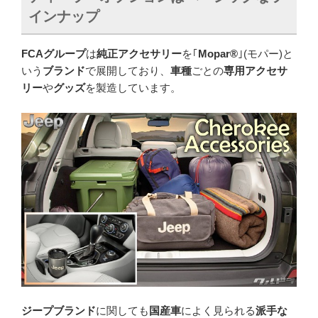
インナップ
FCAグループ
は
純正アクセサリー
を｢
Mopar®
｣(モパー)と
いう
ブランド
で展開しており、
車種
ごとの
専用アクセサ
リー
や
グッズ
を製造しています。
ジープブランド
に関しても
国産車
によく見られる
派手な