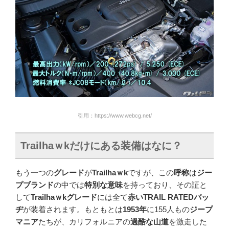
引用：https://www.webcg.net/
Trailhaｗk
だけにある装備はなに？
もう一つの
グレード
が
Trailhaｗk
ですが、この
呼称
は
ジー
プブランド
の中では
特別な意味
を持っており、その証と
して
Trailhaｗkグレード
には全て
赤いTRAIL RATEDバッ
ヂ
が装着されます。もともとは
1953年
に155人もの
ジープ
マニア
たちが、カリフォルニアの
過酷な山道
を激走した