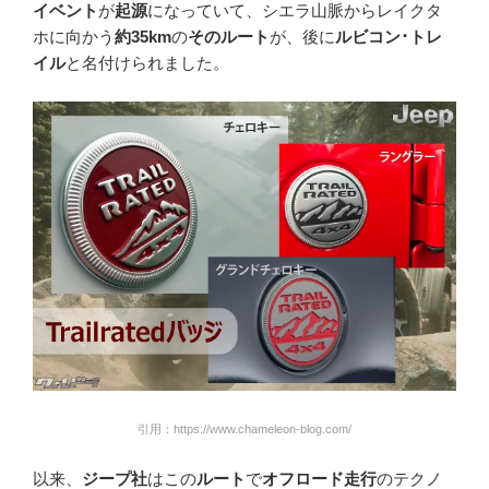
イベント
が
起源
になっていて、シエラ山脈からレイクタ
ホに向かう
約35km
の
そのルート
が、後に
ルビコン･トレ
イル
と名付けられました。
引用：https://www.chameleon-blog.com/
以来、
ジープ社
はこの
ルート
で
オフロード走行
のテクノ