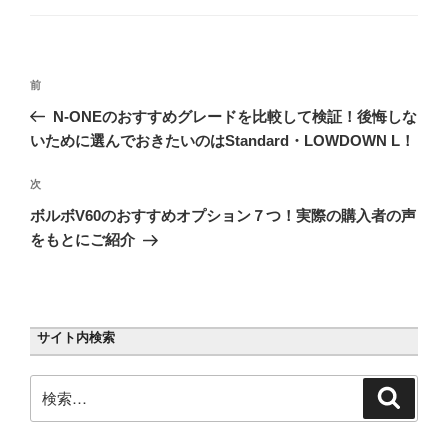
ゴ
リ
ー
投
前
前
稿
の
N-ONEのおすすめグレードを比較して検証！後悔しな
ナ
投
いために選んでおきたいのはStandard・LOWDOWN L！
ビ
稿
ゲ
次
次
の
ー
ボルボV60のおすすめオプション７つ！実際の購入者の声
投
シ
をもとにご紹介
稿
ョ
ン
サイト内検索
検
検
索
索: