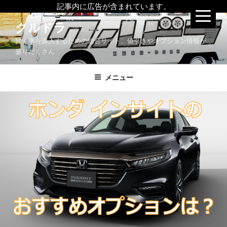
記事内に広告が含まれています。
コ
クルドラ
ン
賢く車を購入するための総合サイト、値引きやオプション情報が
テ
盛りだくさん
ン
ツ
メニュー
へ
ス
キ
ッ
プ