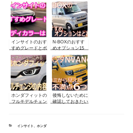
インサイトのおす
N-BOXのおすす
すめグレードとボ
めオプション15
ディカラーを比較
コとナビを実際の
して検証！ 後悔
購入者の声から紹
しないために選ん
介！後悔しないた
でおきたいのは
めに付けておきた
いのは…
ホンダフィットの
後悔しないために
フルモデルチェン
確認しておきたい
ジの内容と評価
ホンダN-VANの
不満点6つ＋α
カ
インサイト
、
ホンダ
テ