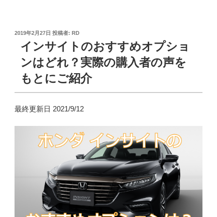
投
2019年2月27日
投稿者:
RD
稿
インサイトのおすすめオプショ
日:
ンはどれ？実際の購入者の声を
もとにご紹介
最終更新日 2021/9/12