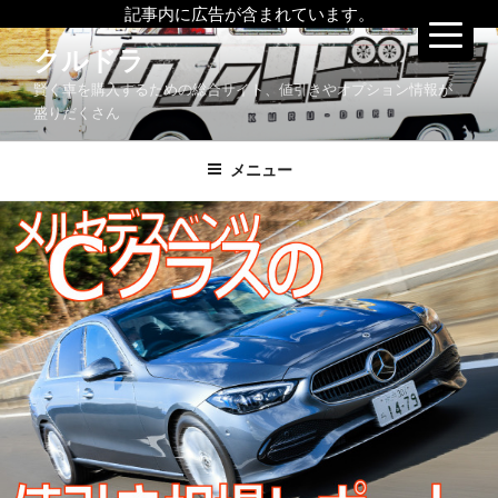
記事内に広告が含まれています。
コ
クルドラ
ン
賢く車を購入するための総合サイト、値引きやオプション情報が
テ
盛りだくさん
ン
ツ
メニュー
へ
ス
キ
ッ
プ