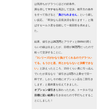
は気持ちがグラつくほどの好条件。
満を持して
ヤナセ
を再訪して交渉。相手方の条件
をすべて告げると「
負けられません
」という嬉し
い反応。「即決なら店長決済を取ります！」と飛
ばすセールス君を信頼して一発回答を求めまし
た。
結果、値引きは
25万円
とアウディとBMWの間く
らいの線は出ましたが、目標が
30万円
だったので
粘って交渉することに。
「3シリーズがかなり負けてくれるのでグラつい
てる。もうひと息、何とかならないと決断できな
い」
と訴えったところ、1
5分くらい奥に引っ込ん
でいたが戻るなり
「値引きは
3万
の上乗せで目一
杯です。しかしその他にオプション品を二割引き
します」
と最終案を伝えてきました。
オプション値引き
も加わったため、トータルでは
目標に近い結果
を引き出せたので手打ちとするこ
とにしました！