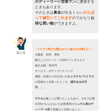
のディーラー
や
営業マン
に遭遇する
ときもあります。
そのときは
鼻血
が出るくらい
がんば
って値引いてくれます
のでかなり
お
得な買い物
ができますよ。
「Cクラス同士を競わせたら値引きが増えた！」
購入者
大阪府 40代 男性
購入したグレード：C200アバンギャルド
値引き額：30万円
サービス：ボディコーティング
感想：以前から付き合いのある
ヤナセ
で
Cクラス
の見積もりを取ったところ、
値引きは15万
円
。。。
ヤナセ
は厳しいと聞いたこともあり、それでは妻
のOKがもらえないため別系列の
シュテル系のデ
ィーラー2店
で見積もりを取りました。