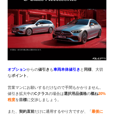
オプション
からの
値引き
も
車両
本体値引き
と
同様
、大切
な
ポイント
。
営業マンにお願いするだけなので手間もかかりません。
値引き拡大中の
Cクラス
の場合は
選択用品価格
の
概ね
20%
程度
を
目標
に交渉しましょう。
また、
契約直前
だけに通用するやり方ですが、「
最後に