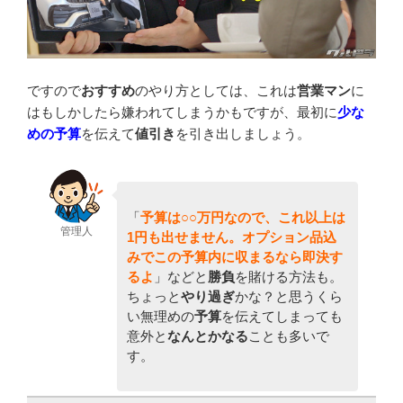
ですので
おすすめ
のやり方としては、これは
営業マン
に
はもしかしたら嫌われてしまうかもですが、最初に
少な
めの予算
を伝えて
値引き
を引き出しましょう。
「
予算は○○万円なので、これ以上は
管理人
1円も出せません。オプション品込
みでこの予算内に収まるなら即決す
るよ
」などと
勝負
を賭ける方法も。
ちょっと
やり過ぎ
かな？と思うくら
い無理めの
予算
を伝えてしまっても
意外と
なんとかなる
ことも多いで
す。