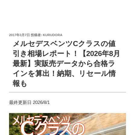
投
2017年3月7日
投稿者:
KURUDORA
稿
メルセデスベンツCクラスの値
日:
引き相場レポート！【2026年8月
最新】実販売データから合格ラ
インを算出！納期、リセール情
報も
最終更新日 2026/8/1