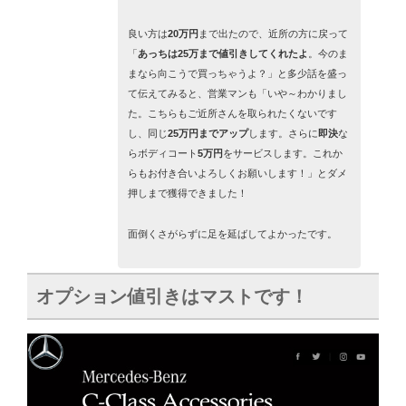
良い方は
20万円
まで出たので、近所の方に戻って
「
あっちは25万まで値引きしてくれたよ
。今のま
まなら向こうで買っちゃうよ？」と多少話を盛っ
て伝えてみると、
営業マンも「いや～わかりまし
た。こちらもご近所さんを取られたくないです
し、同じ
25万円までアップ
します。さらに
即決
な
らボディコート
5万円
をサービスします。これか
らもお付き合いよろしくお願いします！」
とダメ
押しまで獲得できました！
面倒くさがらずに足を延ばしてよかったです。
オプション値引きはマストです！