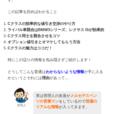
この記事を読めばわかること
Cクラスの
効率的な値引き交渉のやり方
ライバル車競合はBMW3シリーズ、レクサス ISが効果的
Cクラス同士を競合させるコツ
オプション値引きとオマケしてもらう方法
Cクラスの魅力はココだ！
特にこの辺りの情報を包み隠さずご紹介します！
どうしてこんな普通は
わからないような情報
が手に入る
かというとそれには
理由
があって…
実は管理人の友達が
メルセデスベン
ツ
の営業マン
をしているので
現場の
管理人
リアルな情報
が入ってきます。