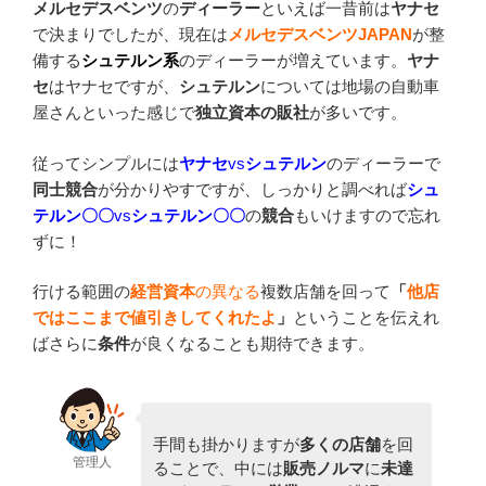
メルセデスベンツ
の
ディーラー
といえば一昔前は
ヤナセ
で決まりでしたが、現在は
メルセデスベンツJAPAN
が整
備する
シュテルン系
のディーラーが増えています。
ヤナ
セ
はヤナセですが、
シュテルン
については地場の自動車
屋さんといった感じで
独立資本の販社
が多いです。
従ってシンプルには
ヤナセ
vs
シュテルン
のディーラーで
同士競合
が分かりやすですが、しっかりと調べれば
シュ
テルン〇〇
vs
シュテルン〇〇
の
競合
もいけますので忘れ
ずに！
行ける範囲の
経営資本
の異なる
複数店舗を回って
「
他店
ではここまで値引きしてくれたよ
」
ということを伝えれ
ばさらに
条件
が良くなることも期待できます。
手間も掛かりますが
多くの店舗
を回
管理人
ることで、中には
販売ノルマ
に
未達