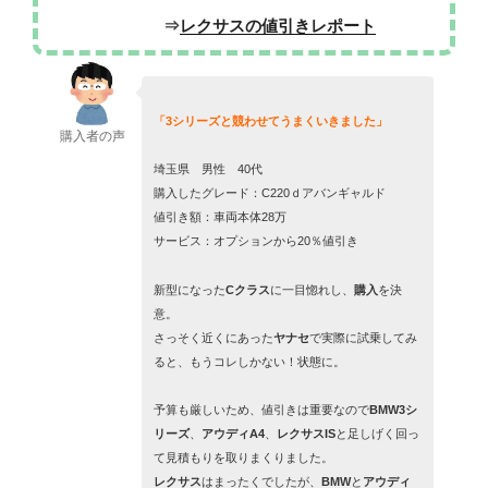
⇒
レクサスの値引きレポート
「3シリーズと競わせてうまくいきました」
購入者の声
埼玉県 男性 40代
購入したグレード：C220ｄアバンギャルド
値引き額：車両本体28万
サービス：オプションから20％値引き
新型になった
Cクラス
に一目惚れし、
購入
を決
意。
さっそく近くにあった
ヤナセ
で実際に試乗してみ
ると、もうコレしかない！状態に
。
予算も厳しいため、値引きは重要なので
BMW3シ
リーズ
、
アウディA4
、
レクサスIS
と足しげく回っ
て見積もりを取りまくりました。
レクサス
はまったくでしたが、
BMW
と
アウディ