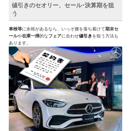
値引きのセオリー、セール･決算期を狙
う
車検等
に余裕があるなら、いっそ腰を落ち着けて
期末セ
ール
や
在庫一掃
的な
フェア
に合わせ
値引き
を狙う方法も
あります。