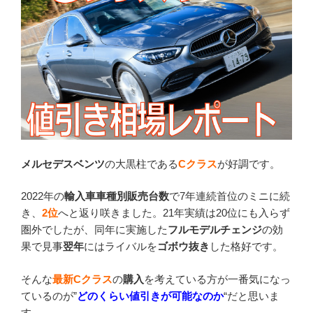
メルセデスベンツ
の大黒柱である
Cクラス
が好調です。
2022年の
輸入車車種別販売台数
で7年連続首位のミニに続
き、
2位
へと返り咲きました。21年実績は20位にも入らず
圏外でしたが、同年に実施した
フルモデルチェンジ
の効
果で見事
翌年
にはライバルを
ゴボウ抜き
した格好です。
そんな
最新Cクラス
の
購入
を考えている方が一番気になっ
ているのが”
どのくらい値引きが可能なのか
“だと思いま
す。