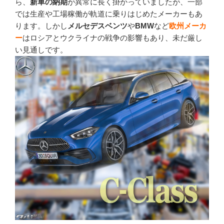
ら、
新車の納期
が異常に長く掛かっていましたが、一部
では生産や工場稼働が軌道に乗りはじめたメーカーもあ
ります。しかし
メルセデスベンツ
や
BMW
など
欧州メーカ
ー
はロシアとウクライナの戦争の影響もあり、未だ厳し
い見通しです。