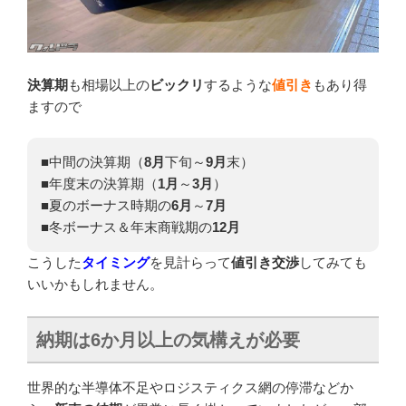
決算期
も相場以上の
ビックリ
するような
値引き
もあり得
ますので
■中間の決算期（
8月
下旬～
9月
末）
■年度末の決算期（
1月
～
3月
）
■夏のボーナス時期の
6月
～
7月
■冬ボーナス＆年末商戦期の
12月
こうした
タイミング
を見計らって
値引き交渉
してみても
いいかもしれません。
納期は
6
か月以上の気構えが必要
世界的な半導体不足やロジスティクス網の停滞などか