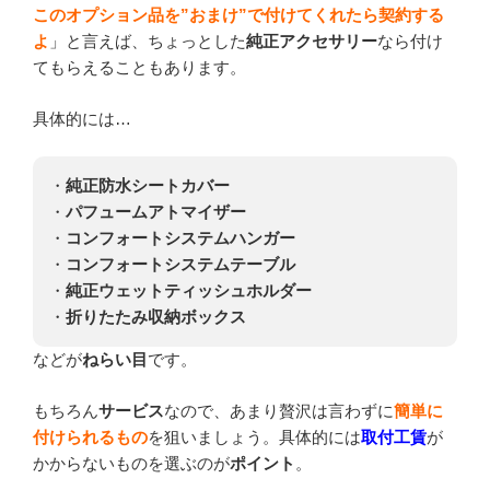
このオプション品を”おまけ”で付けてくれたら契約する
よ
」と言えば、ちょっとした
純正アクセサリー
なら付け
てもらえることもあります。
具体的には…
・
純正防水シートカバー
・
パフュームアトマイザー
・
コンフォートシステムハンガー
・
コンフォートシステムテーブル
・
純正ウェットティッシュホルダー
・
折りたたみ収納ボックス
などが
ねらい目
です。
もちろん
サービス
なので、あまり贅沢は言わずに
簡単に
付けられるもの
を狙いましょう。具体的には
取付工賃
が
かからないものを選ぶのが
ポイント
。