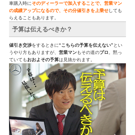
車購入時に
そのディーラーで加入することで、営業マン
の成績アップになるので、その分値引きを上乗せ
しても
らえることもあります。
予算は伝えるべきか？
値引き交渉
をするときに
“こちらの予算を伝えない”
とい
うやり方もありますが、
営業マン
もその道の
プロ
。黙っ
ていても
おおよその予算
は見抜かれます。