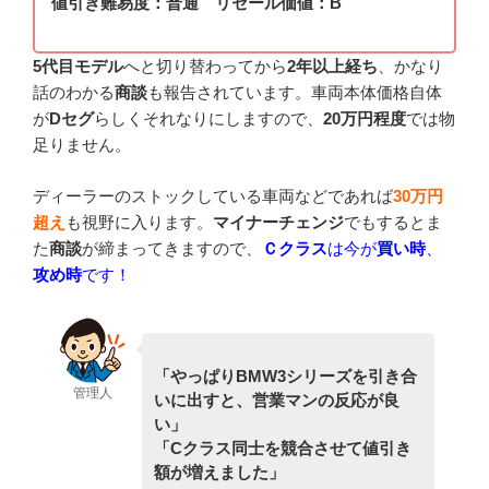
値引き難易度：普通 リセール価値：B
5代目モデル
へと切り替わってから
2年以上経ち
、かなり
話のわかる
商談
も報告されています。車両本体価格自体
が
Dセグ
らしくそれなりにしますので、
20万円程度
では物
足りません。
ディーラーのストックしている車両などであれば
30万円
超え
も視野に入ります。
マイナーチェンジ
でもするとま
た
商談
が締まってきますので、
Ｃクラス
は今が
買い時
、
攻め時
です！
「やっぱりBMW3シリーズを引き合
管理人
いに出すと、営業マンの反応が良
い」
「Cクラス同士を競合させて値引き
額が増えました」