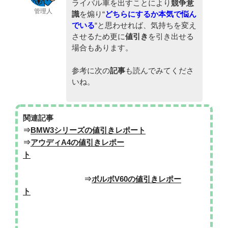
ライバル車を出すことにより
競争意
管理人
識
を煽り“
どちらにするか本気で悩ん
でいる
“と思わせれば、気持ちを変え
させるため更に
値引き
を引き出せる
場合もあります。
参考に次の
記事
も読んでみてくださ
いね。
関連記事
⇒
BMW3シリーズの値引きレポート
⇒
アウディA4の値引きレポー
ト
⇒
ボルボV60の値引きレポー
ト