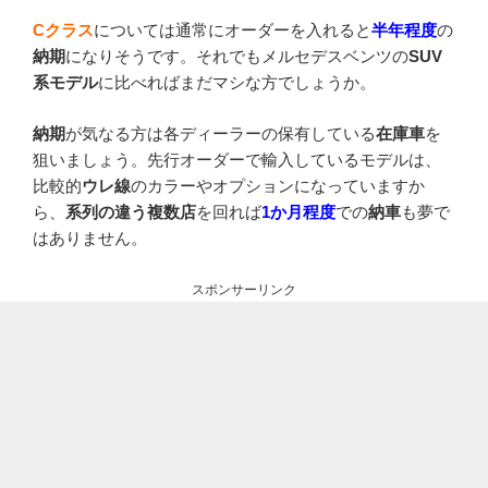
Cクラス
については通常にオーダーを入れると
半年程度
の
納期
になりそうです。それでもメルセデスベンツの
SUV
系モデル
に比べればまだマシな方でしょうか。
納期
が気なる方は各ディーラーの保有している
在庫車
を
狙いましょう。先行オーダーで輸入しているモデルは、
比較的
ウレ線
のカラーやオプションになっていますか
ら、
系列の違う複数店
を回れば
1か月程度
での
納車
も夢で
はありません。
スポンサーリンク