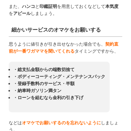
また、
ハンコ
と
印鑑証明
を用意しておくなどして
本気度
を
アピール
しましょう。
細かいサービスのオマケをお願いする
思うように値引きが引き出せなかった場合でも、
契約直
前が一番ワガママを聞いてくれる
タイミングですから、
・総支払金額からの端数切捨て
・ボディーコーティング・メンテナンスパック
・登録手数料のサービス・半額
・納車時ガソリン満タン
・ローンを組むなら金利の引き下げ
などは
オマケでお願いするのを忘れないように
しましょ
う。