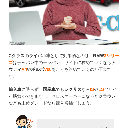
Cクラス
の
ライバル車
として効果的なのは、
BMW
3シリー
ズ
はテッパン中のテッパン。ワイドに攻めていくなら
ア
ウディ
A4
や
ボルボ
V60
あたりを絡めていくのが王道で
す。
輸入車
に限らず、
国産車
でも
レクサス
なら
IS
や
ES
だとイ
イ勝負ができますし、クロスオーバーになった
クラウン
なども上位グレードなら競合候補でしょう。