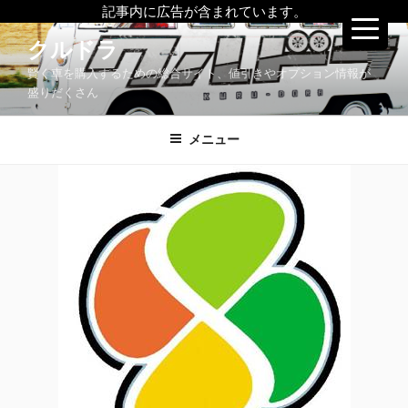
記事内に広告が含まれています。
コ
クルドラ
ン
賢く車を購入するための総合サイト、値引きやオプション情報が
テ
盛りだくさん
ン
ツ
メニュー
へ
ス
キ
ッ
プ