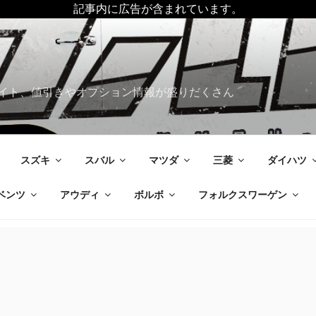
記事内に広告が含まれています。
イト、値引きやオプション情報が盛りだくさん
スズキ
スバル
マツダ
三菱
ダイハツ
ベンツ
アウディ
ボルボ
フォルクスワーゲン