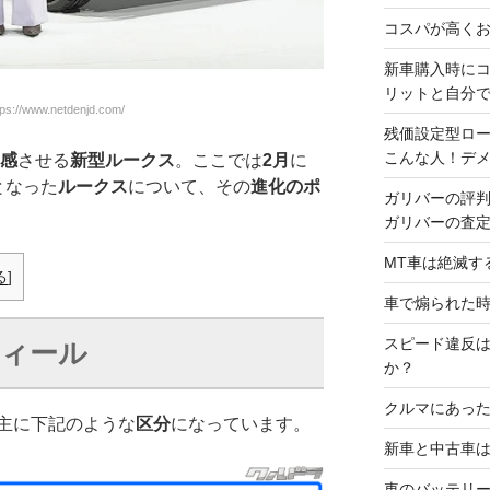
コスパが高くお
新車購入時に
リットと自分
://www.netdenjd.com/
残価設定型ロ
こんな人！デ
感
させる
新型ルークス
。ここでは
2月
に
となった
ルークス
について、その
進化のポ
ガリバーの評
ガリバーの査
MT車は絶滅す
る
]
車で煽られた
スピード違反
ィール
か？
クルマにあった
主に下記のような
区分
になっています。
新車と中古車
車のバッテリ