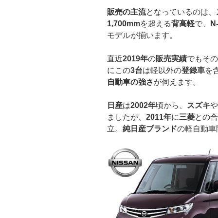
販売の主流
となっているのは、
1,700mm
を超える
背高軽
で、
N
モデルが揃います。
直近
2019年
の
販売実績
でもその
にこの
3台
は軽以外の
登録車
を
自動車の強さ
が伺えます。
日産
は
2002年
頃から、
スズキ
や
ましたが、
2011年
に
三菱
との合
立。
純日産ブランド
の軽自動車