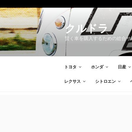
コ
ン
テ
クルドラ
ン
賢く車を購入するための総合サ
ツ
へ
ス
キ
トヨタ
ホンダ
日産
ッ
プ
レクサス
シトロエン