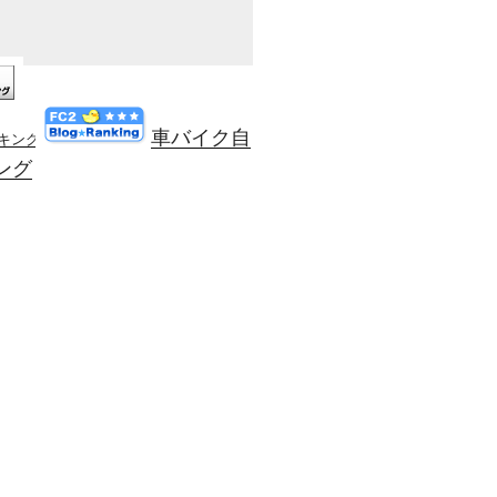
車バイク自
ンキング
ング