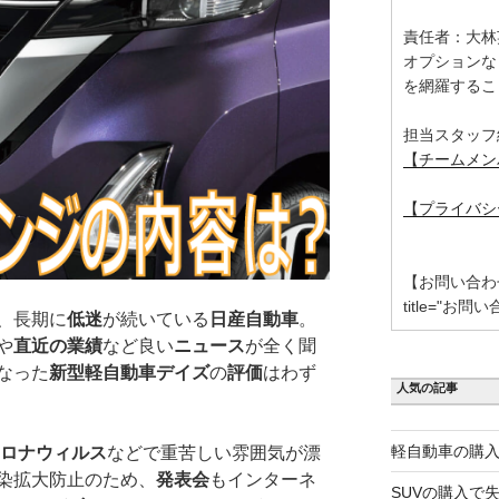
責任者：大林
オプションな
を網羅するこ
担当スタッフ
【チームメン
【プライバシ
【お問い合わせ】 [
title="お問い
、長期に
低迷
が続いている
日産自動車
。
や
直近の業績
など良い
ニュース
が全く聞
なった
新型軽自動車デイズ
の
評価
はわず
人気の記事
軽自動車の購入
ロナウィルス
などで重苦しい雰囲気が漂
染拡大防止のため、
発表会
もインターネ
SUVの購入で