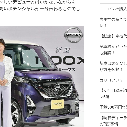
々しい
デビュー
とはいかないながらも、
高いポテンシャル
が十分伝わるものでし
ミニバンの購入
実用性の高さで
レ！
【結論】車検
闇車検がだい
も解説！
新車は頭金な
り方を伝授！
カッコいいミニ
【女性目線&実
ン5選
予算300万円
【現役ディー
の”裏”事情