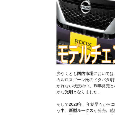
少なくとも
国内市場
においては
カルロスゴーン氏のドタバタ劇
かれない状況の中、
昨年
発売と
かな
光明
となりました。
そして
2020年
、年始早々から
コ
う中、
新型ルークス
が発売。感