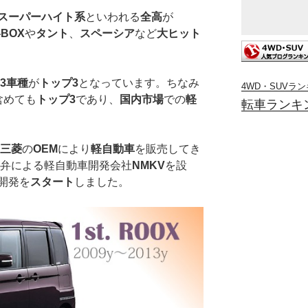
スーパーハイト系
といわれる
全高
が
-BOX
や
タント
、
スペーシア
など
大ヒット
3車種
が
トップ3
となっています。ちなみ
4WD・SUVラ
含めても
トップ3
であり、
国内市場
での
軽
転車ランキ
三菱
の
OEM
により
軽自動車
を販売してき
弁による軽自動車開発会社
NMKV
を設
開発を
スタート
しました。