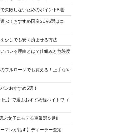
で失敗しないためのポイント5選
選ぶ！おすすめ国産SUV6選はコ
代を少しでも安く済ませる方法
たいバレる理由とは？仕組みと危険度
しのフルローンでも買える！上手なや
バンおすすめ5選！
用性】で選ぶおすすめ軽ハイトワゴ
で選ぶ女子にモテる車厳選５選!!
ラーマンが話す】ディーラー査定