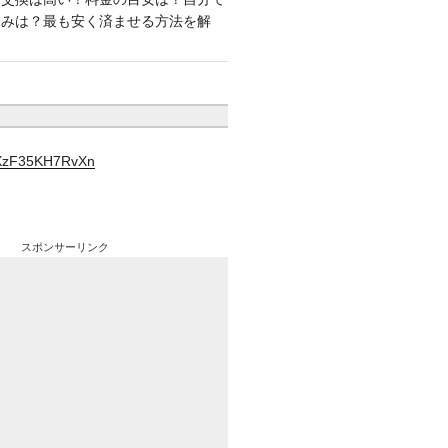
込みは？最も安く済ませる方法を解
YXzF35KH7RvXn
スポンサーリンク