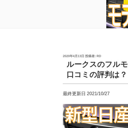
投
2020年4月13日
投稿者:
RD
稿
ルークスのフルモ
日:
口コミの評判は？
最終更新日 2021/10/27