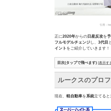
引用：https
正に
2020年
からの
日産反攻
を
予
フルモデルチェンジ
し、
3代目
イント
をご紹介していきます！
目次(タップで飛べます)
[
表示す
ルークスのプロフ
現在、
軽自動車
を
系統
立てると