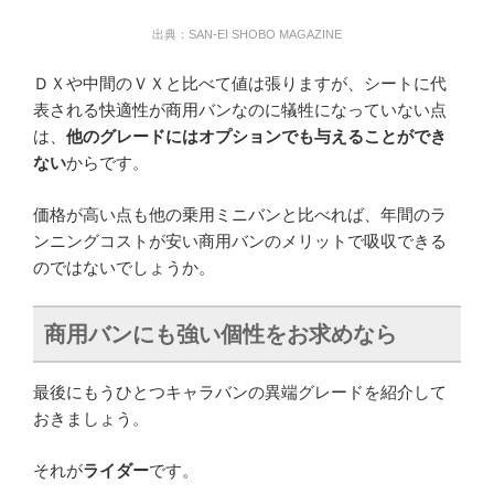
出典：SAN-EI SHOBO MAGAZINE
ＤＸや中間のＶＸと比べて値は張りますが、シートに代
表される快適性が商用バンなのに犠牲になっていない点
は、
他のグレードにはオプションでも与えることができ
ない
からです。
価格が高い点も他の乗用ミニバンと比べれば、年間のラ
ンニングコストが安い商用バンのメリットで吸収できる
のではないでしょうか。
商用バンにも強い個性をお求めなら
最後にもうひとつキャラバンの異端グレードを紹介して
おきましょう。
それが
ライダー
です。