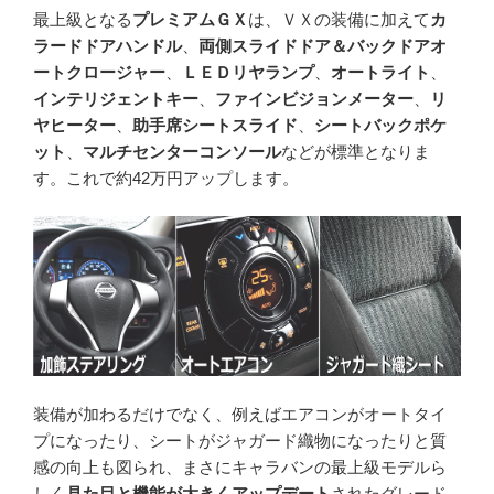
最上級となる
プレミアムＧＸ
は、ＶＸの装備に加えて
カ
ラードドアハンドル
、
両側スライドドア＆バックドアオ
ートクロージャー
、
ＬＥＤリヤランプ
、
オートライト
、
インテリジェントキー
、
ファインビジョンメーター
、
リ
ヤヒーター
、
助手席シートスライド
、
シートバックポケ
ット
、
マルチセンターコンソール
などが標準となりま
す。これで約42万円アップします。
装備が加わるだけでなく、例えばエアコンがオートタイ
プになったり、シートがジャガード織物になったりと質
感の向上も図られ、まさにキャラバンの最上級モデルら
しく
見た目と機能が大きくアップデート
されたグレード