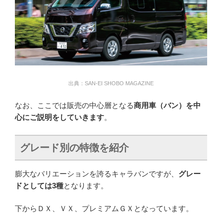
出典：SAN-EI SHOBO MAGAZINE
なお、ここでは販売の中心層となる
商用車（バン）を中
心にご説明をしていきます
。
グレード別の特徴を紹介
膨大なバリエーションを誇るキャラバンですが、
グレー
ドとしては3種
となります。
下からＤＸ、ＶＸ、プレミアムＧＸとなっています。