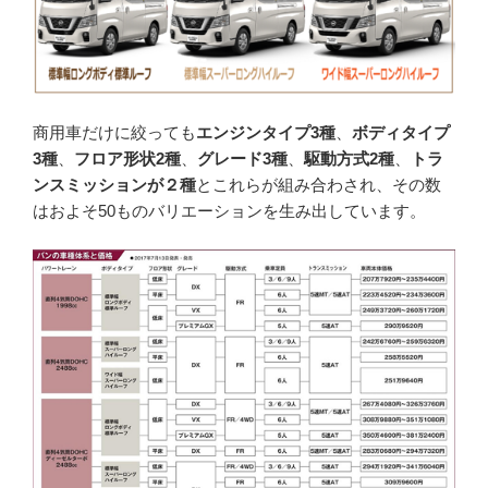
商用車だけに絞っても
エンジンタイプ3種
、
ボディタイプ
3種
、
フロア形状2種
、
グレード3種
、
駆動方式2種
、
トラ
ンスミッションが２種
とこれらが組み合わされ、その数
はおよそ50ものバリエーションを生み出しています。