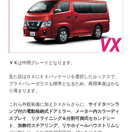
ＶＸ
は中間グレードとなります。
見た目はＤＸにＥＸパッケージを選択したルックスで、
プライバシーガラスも標準となるため、商用車臭はかな
り薄まります。
これら外観装備に加えＤＸからさらに、
サイドターンラ
ンプ付の電動格納式ドアミラー
、
メーター内カラーディ
スプレイ
、
リクライニング＆分割可倒式セカンドシー
ト
、
加飾付ステアリング、リヤホイールハウストリム
な