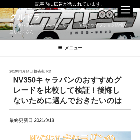
記事内に広告が含まれています。
コ
クルドラ
ン
賢く車を購入するための総合サイト、値引きやオプション情報が
テ
盛りだくさん
ン
ツ
メニュー
へ
ス
キ
ッ
投
2019年3月14日
投稿者:
RD
稿
NV350キャラバンのおすすめグ
プ
日:
レードを比較して検証！後悔し
ないために選んでおきたいのは
最終更新日 2021/9/18