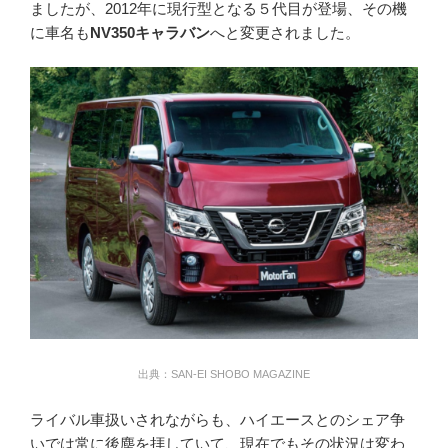
ましたが、2012年に現行型となる５代目が登場、その機
に車名も
NV350キャラバン
へと変更されました。
出典：SAN-EI SHOBO MAGAZINE
ライバル車扱いされながらも、ハイエースとのシェア争
いでは常に後塵を拝していて、現在でもその状況は変わ