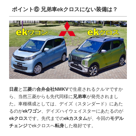
ポイント
⑥
兄弟車
ek
クロスにない装備は？
日産
と
三菱
の
合弁会社NMKV
で生産されるクルマですか
ら、当然三菱からも先代同様に
兄弟車
が発売されまし
た。車種構成としては、デイズ（スタンダード）にあた
るのが
ekワゴン
、デイズハイウェイスターにあたるのが
ekクロス
です。先代までの
ekカスタム
が、今回の
モデル
チェンジ
でekクロスへ
転身
した格好です。