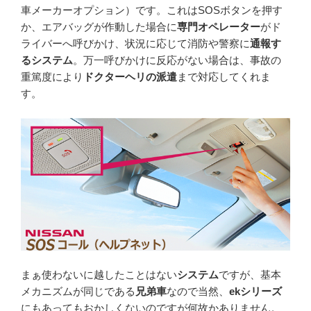
車メーカーオプション）です。これはSOSボタンを押す
か、エアバッグが作動した場合に
専門オペレーター
がド
ライバーへ呼びかけ、状況に応じて消防や警察に
通報す
るシステム
。万一呼びかけに反応がない場合は、事故の
重篤度により
ドクターヘリの派遣
まで対応してくれま
す。
まぁ使わないに越したことはない
システム
ですが、基本
メカニズムが同じである
兄弟車
なので当然、
ekシリーズ
にもあってもおかしくないのですが何故かありません。