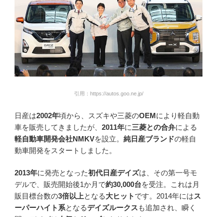
引用：https://autos.goo.ne.jp/
日産は
2002年
頃から、スズキや三菱の
OEM
により軽自動
車を販売してきましたが、
2011年
に
三菱との合弁
による
軽自動車開発会社NMKV
を設立。
純日産ブランド
の軽自
動車開発をスタートしました。
2013年
に発売となった
初代日産デイズ
は、その第一号モ
デルで、販売開始後1か月で
約30,000台
を受注。これは月
販目標台数の
3倍以上
となる
大ヒット
です。2014年には
ス
ーパーハイト系
となる
デイズルークス
も追加され、瞬く