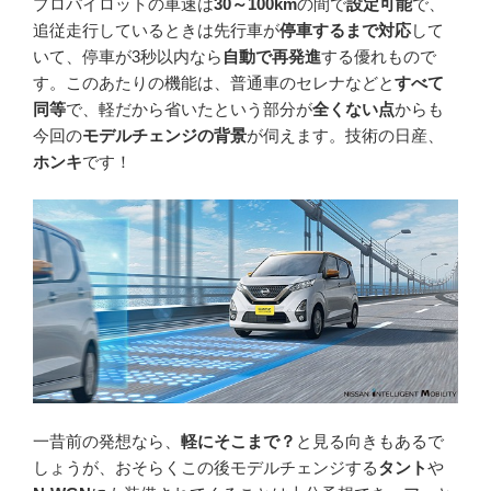
プロパイロットの車速は
30～100km
の間で
設定可能
で、
追従走行しているときは先行車が
停車するまで対応
して
いて、停車が3秒以内なら
自動で再発進
する優れもので
す。このあたりの機能は、普通車のセレナなどと
すべて
同等
で、軽だから省いたという部分が
全くない点
からも
今回の
モデルチェンジの背景
が伺えます。技術の日産、
ホンキ
です！
一昔前の発想なら、
軽にそこまで？
と見る向きもあるで
しょうが、おそらくこの後モデルチェンジする
タント
や