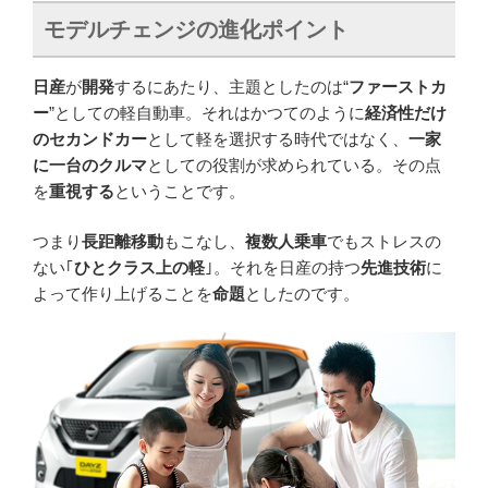
モデルチェンジの進化ポイント
日産
が
開発
するにあたり、主題としたのは“
ファーストカ
ー
”としての軽自動車。それはかつてのように
経済性だけ
のセカンドカー
として軽を選択する時代ではなく、
一家
に一台のクルマ
としての役割が求められている。その点
を
重視する
ということです。
つまり
長距離移動
もこなし、
複数人乗車
でもストレスの
ない｢
ひとクラス上の軽
｣。それを日産の持つ
先進技術
に
よって作り上げることを
命題
としたのです。