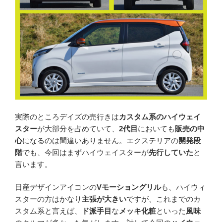
実際のところデイズの売行きは
カスタム系のハイウェイ
スター
が大部分を占めていて、
2代目
においても
販売の中
心
になるのは間違いありません。エクステリアの
開発段
階
でも、今回はまずハイウェイスターが
先行していた
と
言います。
日産デザインアイコンの
Vモーショングリル
も、ハイウィ
スターの方はかなり
主張が大きい
ですが、これまでのカ
スタム系と言えば、
ド派手目
な
メッキ化粧
といった
風味