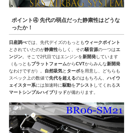
ポイント
④
先代の弱点だった静粛性はどうな
ったか！
日産調べ
では、先代デイズのもっとも
ウィークポイント
とされていたのが
静粛性
らしく、その
騒音源
の一つは
エ
ンジン
。そこで2代目ではエンジンを
新開発
しています
（もっとも
プラットフォーム
から
CVT
からみんな
新開発
なわけですが）。
自然吸気
と
ターボ
を用意し、どちらも
スペック上の数値で
先代を超える
のはもちろん、
ハイウ
ェイスター系
には加速時に
駆動
を
アシスト
してくれる
ス
マートシンプルハイブリッド
が備わります。