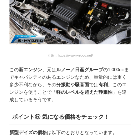
引用：https://www.webcg.net/
この
新エンジン
、元は
ルノー／日産グループ
の1,000ccま
でキャパシティのあるエンジンなため、重量的には重く
多少不利ながら、その分
振動
や
騒音面
では
有利
。このエ
ンジンを使うことで「
軽のレベルを超えた静粛性
」を達
成しているそうです。
ポイント
⑤
気になる価格をチェック！
新型デイズの価格
は以下のとおりとなっています。