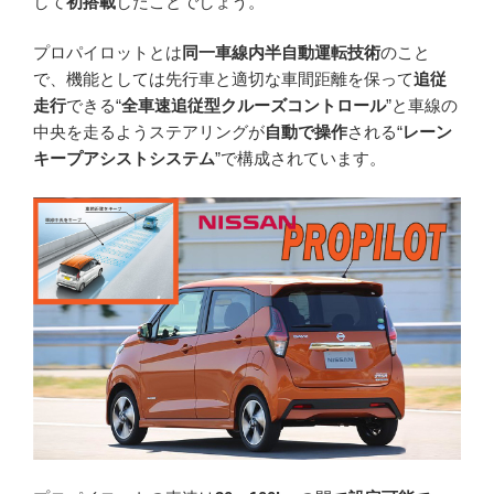
して
初搭載
したことでしょう。
プロパイロットとは
同一車線内半自動運転技術
のこと
で、機能としては先行車と適切な車間距離を保って
追従
走行
できる“
全車速追従型クルーズコントロール
”と車線の
中央を走るようステアリングが
自動で操作
される“
レーン
キープアシストシステム
”で構成されています。