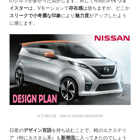
のクルマが多かった気がします。対して今回の
ハイウェ
イスター
は、Vモーションで
存在感
は放ちますが、どこか
スリークで小奇麗な印象
により
魅力度
がアップしたよう
に感じます。
以下3枚引用：SAN-EI SHOBO MAGAZINE
日産の
デザイン言語
を持ち込むことで、軽のエクステリ
ア（特にカスタム系）も
新潮流
に入ってきたのでしょう