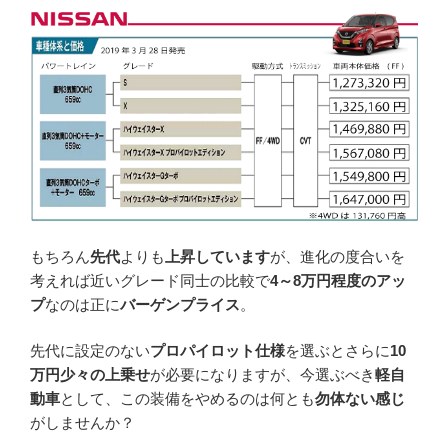
もちろん
先代
よりも
上昇しています
が、進化の度合いを
考えれば近いグレード同士の比較で
4～8万円程度のアッ
プ
なのは正に
バーゲンプライス
。
先代に設定のない
プロパイロット仕様
を選ぶとさらに
10
万円少々の上乗せ
が必要になりますが、今選ぶべき
軽自
動車
として、この装備をやめるのは何とも
勿体ない感じ
がしませんか？