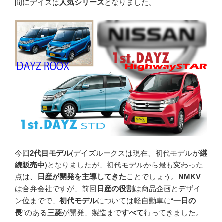
間にデイズは
人気シリーズ
となりました。
今回
2代目モデル
(デイズルークスは現在、初代モデルが
継
続販売中
)となりましたが、初代モデルから最も変わった
点は、
日産が開発を主導してきた
ことでしょう。
NMKV
は合弁会社ですが、前回
日産の役割
は商品企画とデザイ
ン位までで、
初代モデル
については軽自動車に“
一日の
長
”のある
三菱
が開発、製造まで
すべて
行ってきました。