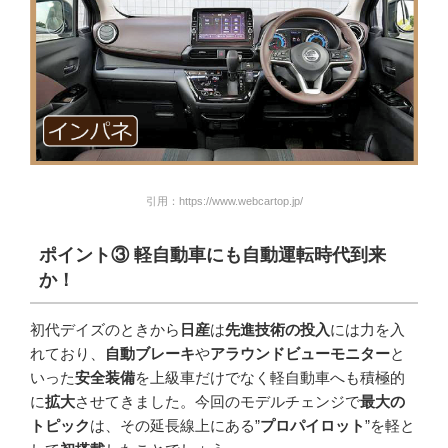
引用：https://www.webcartop.jp/
ポイント
③
軽自動車にも自動運転時代到来
か！
初代デイズのときから
日産
は
先進技術の投入
には力を入
れており、
自動ブレーキ
や
アラウンドビューモニター
と
いった
安全装備
を上級車だけでなく軽自動車へも積極的
に
拡大
させてきました。今回のモデルチェンジで
最大の
トピック
は、その延長線上にある”
プロパイロット
”を軽と