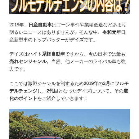
2019年、
日産自動車
はゴーン事件や業績低迷などあまり
明るいニュースはありませんが、そんな中、
令和元年
日
産新型車のトップバッターが
デイズ
です。
デイズは
ハイト系軽自動車
ですから、今の日本では最も
売れセンジャンル
。当然、他メーカーのライバル車も強
力です。
ここでは激戦ジャンルを制するため
2019年
の
3月
に
フルモ
デルチェンジ
し、
2代目
となったデイズについて、その
進
化のポイント
をご紹介していきます！