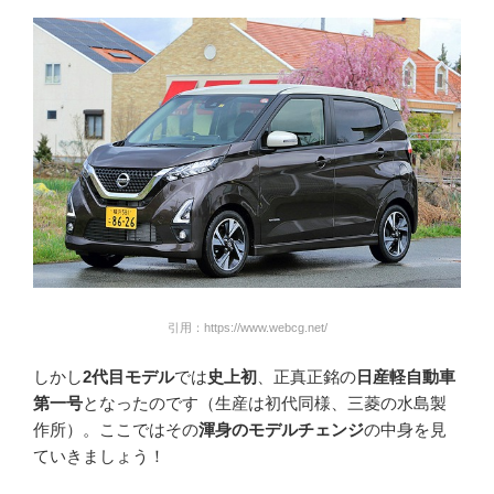
引用：https://www.webcg.net/
しかし
2代目モデル
では
史上初
、正真正銘の
日産軽自動車
第一号
となったのです（生産は初代同様、三菱の水島製
作所）。ここではその
渾身のモデルチェンジ
の中身を見
ていきましょう！