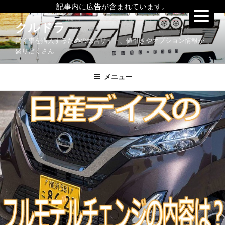
記事内に広告が含まれています。
コ
クルドラ
ン
賢く車を購入するための総合サイト、値引きやオプション情報が
テ
盛りだくさん
ン
ツ
メニュー
へ
ス
キ
ッ
プ