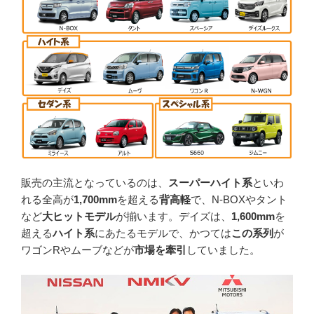
販売の主流となっているのは、
スーパーハイト系
といわ
れる全高が
1,700mm
を超える
背高軽
で、N-BOXやタント
など
大ヒットモデル
が揃います。デイズは、
1,600mm
を
超える
ハイト系
にあたるモデルで、かつては
この系列
が
ワゴンRやムーブなどが
市場を牽引
していました。