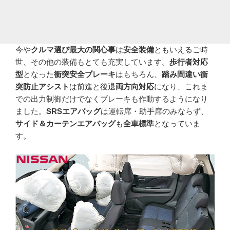
今や
クルマ選び最大の関心事
は
安全装備
ともいえるご時
世、その他の装備もとても充実しています。
歩行者対応
型
となった
衝突安全ブレーキ
はもちろん、
踏み間違い衝
突防止アシスト
は前進と後退
両方向対応
になり、これま
での出力制御だけでなくブレーキも作動するようになり
ました。
SRSエアバッグ
は運転席・助手席のみならず、
サイド＆カーテンエアバッグ
も
全車標準
となっていま
す。