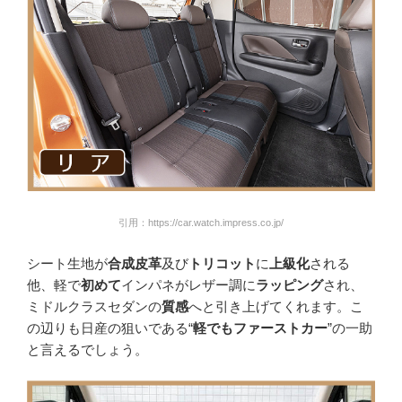
引用：https://car.watch.impress.co.jp/
シート生地が
合成皮革
及び
トリコット
に
上級化
される
他、軽で
初めて
インパネがレザー調に
ラッピング
され、
ミドルクラスセダンの
質感
へと引き上げてくれます。こ
の辺りも日産の狙いである“
軽でもファーストカー
”の一助
と言えるでしょう。