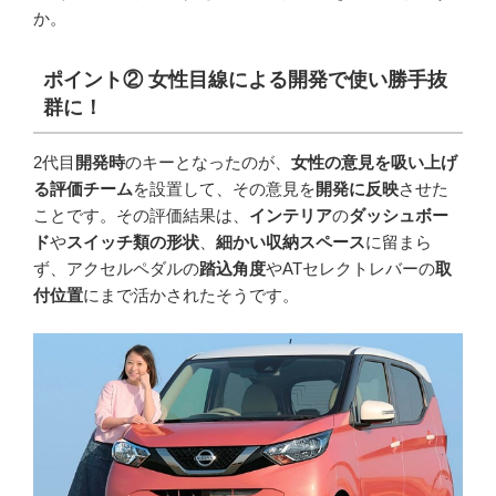
か。
ポイント
②
女性目線による開発で使い勝手抜
群に！
2代目
開発時
のキーとなったのが、
女性の意見を吸い上げ
る評価チーム
を設置して、その意見を
開発に反映
させた
ことです。その評価結果は、
インテリア
の
ダッシュボー
ド
や
スイッチ類の形状
、
細かい収納スペース
に留まら
ず、アクセルペダルの
踏込角度
やATセレクトレバーの
取
付位置
にまで活かされたそうです。