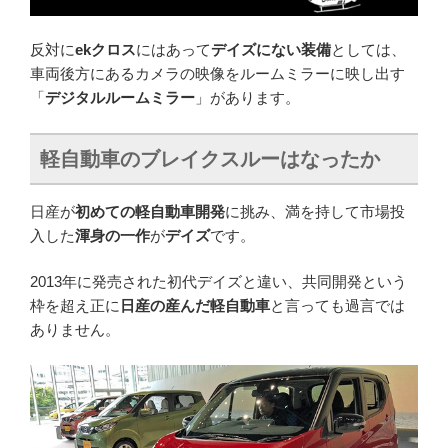
反対に
ekクロス
にはあって
デイズにない装備
としては、
車両後方にあるカメラの映像をルームミラーに映し出す
「
デジタルルームミラー
」があります。
軽自動車のブレイクスルーはなったか
日産が
初めての軽自動車開発
に挑み、満を持して市場投
入した
渾身の一作
が
デイズ
です。
2013年に発売された初代デイズと違い、共同開発という
枠を超え正に
日産の産んだ軽自動車
と言っても過言では
ありません。