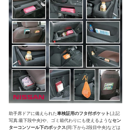
助手席ドアに備えられた
車検証用のフタ付ポケット
(上記
写真:最下段中央)や、ゴミ箱代わりにも使えるような
セン
ターコンソール下のボックス
(同:下から2段目中央)などは