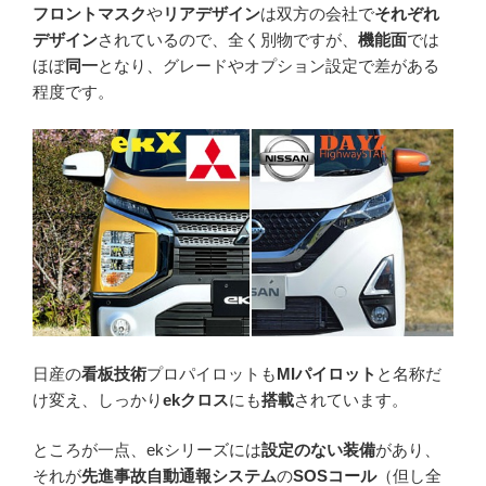
フロントマスク
や
リアデザイン
は双方の会社で
それぞれ
デザイン
されているので、全く別物ですが、
機能面
では
ほぼ
同一
となり、グレードやオプション設定で差がある
程度です。
日産の
看板技術
プロパイロットも
MIパイロット
と名称だ
け変え、しっかり
ekクロス
にも
搭載
されています。
ところが一点、ekシリーズには
設定のない装備
があり、
それが
先進事故自動通報システム
の
SOSコール
（但し全