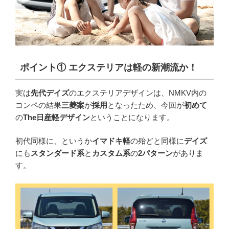
ポイント
①
エクステリアは軽の新潮流か！
実は
先代デイズ
のエクステリアデザインは、NMKV内の
コンペの結果
三菱案
が
採用
となったため、今回が
初めて
の
The日産軽デザイン
ということになります。
初代同様に、というか
イマドキ軽
の殆どと同様に
デイズ
にも
スタンダード系
と
カスタム系
の
2パターン
がありま
す。