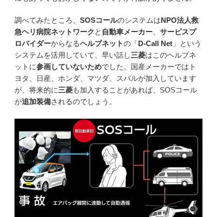
調べてみたところ、
SOSコール
のシステムは
NPO法人救
急ヘリ病院ネットワーク
と
自動車メーカー
、
サービスプ
ロバイダー
からなる
ヘルプネット
の「
D-Call Net
」という
システムを活用していて、早い話し
三菱
はこのヘルプネ
ットに
参画していないため
でした。国産メーカーではト
ヨタ、日産、ホンダ、マツダ、スバルが加入しています
が、将来的に
三菱
も加入することがあれば、SOSコール
が
追加装備
されるのでしょう。