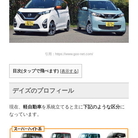
引用：https://www.goo-net.com/
目次(タップで飛べます)
[
表示する
]
デイズのプロフィール
現在、
軽自動車
を系統立てると主に
下記のような区分
に
なっています。