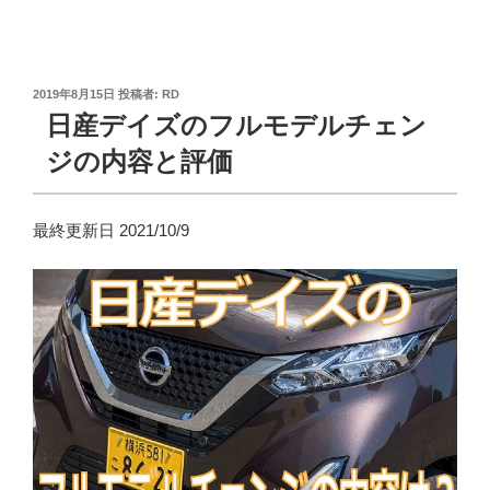
投
2019年8月15日
投稿者:
RD
稿
日産デイズのフルモデルチェン
日:
ジの内容と評価
最終更新日 2021/10/9