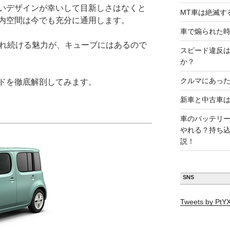
いデザインが幸いして目新しさはなくと
MT車は絶滅す
内空間は今でも充分に通用します。
車で煽られた
売れ続ける魅力が、キューブにはあるので
スピード違反
か？
クルマにあった
ドを徹底解剖してみます。
新車と中古車
車のバッテリ
やれる？持ち
説！
SNS
Tweets by Pt