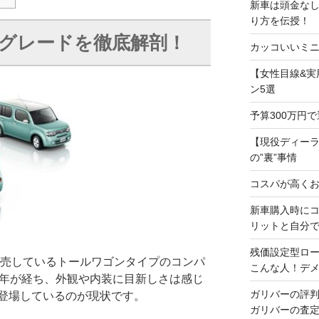
新車は頭金な
り方を伝授！
グレードを徹底解剖！
カッコいいミニ
【女性目線&実
ン5選
予算300万円
【現役ディー
の”裏”事情
コスパが高くお
新車購入時に
リットと自分
残価設定型ロ
販売しているトールワゴンタイプのコンパ
こんな人！デ
0年が経ち、外観や内装に目新しさは感じ
ガリバーの評
登場しているのが現状です。
ガリバーの査