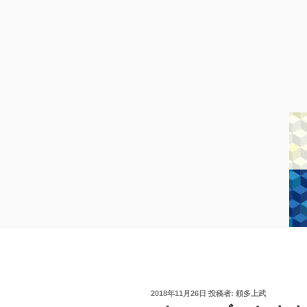
投
2018年11月26日
投稿者:
頼多上武
稿