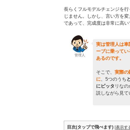
長らくフルモデルチェンジを行
じません。しかし、言い方を変
であって、完成度は非常に高い
実は管理人は車
ーブに乗ってい
管理人
あるのです。
そこで、
実際の
に
、5つのうち
にピッタ
リなの
説しながら見て
目次(タップで飛べます)
[
表示す