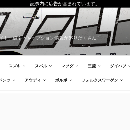
記事内に広告が含まれています。
イト、値引きやオプション情報が盛りだくさん
スズキ
スバル
マツダ
三菱
ダイハツ
ベンツ
アウディ
ボルボ
フォルクスワーゲン