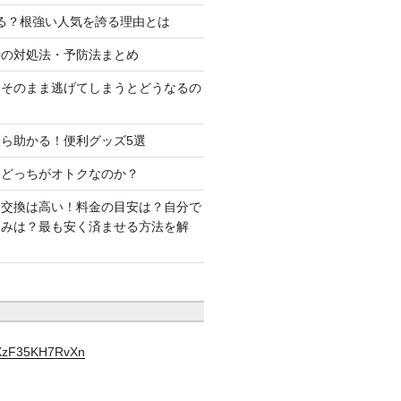
る？根強い人気を誇る理由とは
時の対処法・予防法まとめ
はそのまま逃げてしまうとどうなるの
ら助かる！便利グッズ5選
はどっちがオトクなのか？
ー交換は高い！料金の目安は？自分で
込みは？最も安く済ませる方法を解
YXzF35KH7RvXn