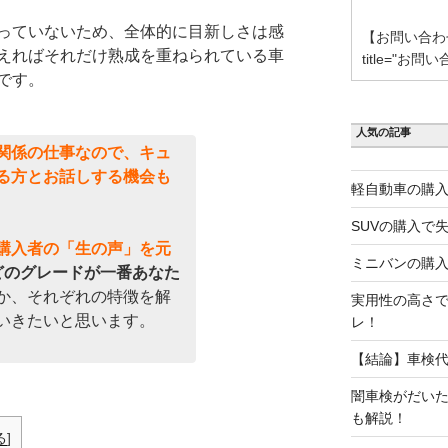
っていないため、全体的に目新しさは感
【お問い合わせ】 [
えればそれだけ熟成を重ねられている車
title="お問い
です。
人気の記事
関係の仕事なので、キュ
る方とお話しする機会も
軽自動車の購入
SUVの購入で
購入者の「生の声」を元
ミニバンの購入
どのグレードが一番あなた
か、それぞれの特徴を解
実用性の高さで
いきたいと思います。
レ！
【結論】車検
闇車検がだい
も解説！
る
]