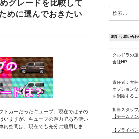
めグレードを比較して
検
ために選んでおきたい
索:
運営・お問い合わ
クルドラの運
会社HP
責任者：大林
オプションな
を網羅するこ
担当スタッフ
クトカーだったキューブ。現在ではその
【チームメン
はいますが、キューブの魅力である使い
車内空間は、現在でも充分に通用しま
【プライバシ