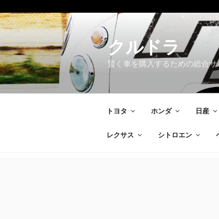
コ
ン
テ
クルドラ
ン
賢く車を購入するための総合サ
ツ
へ
ス
キ
トヨタ
ホンダ
日産
ッ
プ
レクサス
シトロエン