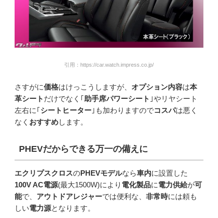
引用：https://car.watch.impress.co.jp/
さすがに
価格
はけっこうしますが、
オプション内容
は
本
革シート
だけでなく｢
助手席パワーシート
｣やリヤシート
左右に｢
シートヒーター
｣も加わりますので
コスパ
は悪く
なく
おすすめ
します。
PHEV
だからできる万一の備えに
エクリプスクロス
の
PHEVモデル
なら
車内
に設置した
100V AC電源
(最大1500W)により
電化製品
に
電力供給
が
可
能
で、
アウトドアレジャー
では便利な、
非常時
には頼も
しい
電力源
となります。