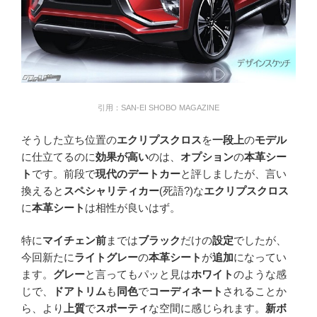
引用：SAN-EI SHOBO MAGAZINE
そうした立ち位置の
エクリプスクロス
を
一段上
の
モデル
に仕立てるのに
効果が高い
のは、
オプション
の
本革シー
ト
です。前段で
現代のデートカー
と評しましたが、言い
換えると
スペシャリティカー
(死語?)な
エクリプスクロス
に
本革シート
は相性が良いはず。
特に
マイチェン前
までは
ブラック
だけの
設定
でしたが、
今回新たに
ライトグレー
の
本革シート
が
追加
になってい
ます。
グレー
と言ってもパッと見は
ホワイト
のような感
じで、
ドアトリム
も
同色
で
コーディネート
されることか
ら、より
上質
で
スポーティ
な空間に感じられます。
新ボ