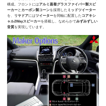
構成。フロントには
アルミ蒸着グラスファイバー製スピ
ーカー
と
カーボン製コーン
を採用した
ミッドツイーター
を、
リヤドア
には
ツイーター
を同軸に配置した
コアキシ
ャル2Wayスピーカー
を搭載し、なめらかで
みずみずしい
音質
を実現しています。