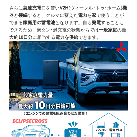
さらに
急速充電口
を使い
V2H
(ヴィークル･トゥ･ホーム)
機
器
と
接続
すると、クルマに蓄えた
電力
を
家
で使うことが
できる
家庭用の蓄電池
となります。自ら
発電
することも
できるため、満タン･満充電の状態からでは
一般家庭
の最
大
約10日分
に相当する
電力を供給
できます。