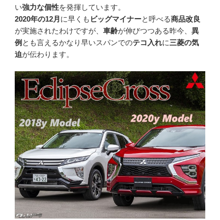
い
強力な個性
を発揮しています。
2020年の12月
に早くも
ビッグマイナー
と呼べる
商品改良
が実施されたわけですが、
車齢
が伸びつつある昨今、
異
例
とも言えるかなり早いスパンでの
テコ入れ
に
三菱の気
迫
が伝わります。