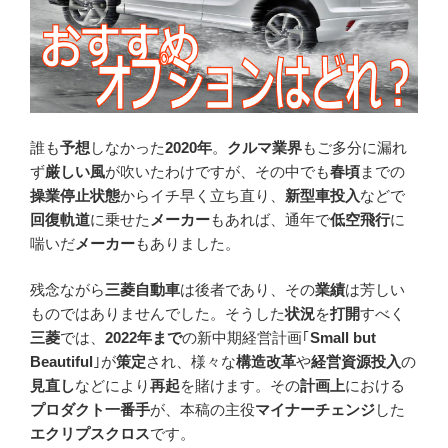
誰も
予想
しなかった
2020年
。
クルマ業界
もご多分に漏れ
ず
厳しい風
が吹いたわけですが、その中でも
春頃
までの
操業停止状態
からイチ早く立ち直り、
新型車投入
などで
回復軌道
に乗せた
メーカー
もあれば、通年で
低空飛行
に
喘いだ
メーカー
もありました。
残念ながら
三菱自動車
は後者であり、その
業績
は芳しい
ものではありませんでした。そうした
状況
を
打開
すべく
三菱
では、
2022年まで
の新中期経営計画｢
Small but
Beautiful
｣が
策定
され、様々な
構造改革
や
経営資源投入
の
見直し
などにより
再起
を賭けます。その
計画上
における
プロダクト一番手
が、本稿の主役
マイナーチェンジ
した
エクリプスクロス
です。