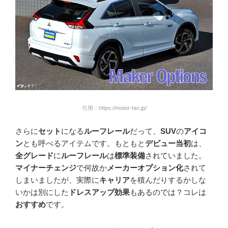
引用：https://motor-fan.jp/
さらに
セット
になる
ルーフレール
だって、
SUV
の
アイコ
ン
とも呼べるアイテムです。もともと
デビュー当初
は、
全グレード
に
ルーフレール
は
標準装備
されていました。
マイナーチェンジ
で何故か
メーカーオプション化
されて
しまいましたが、実際に
キャリア
を積んだりするかしな
いかは別にした
ドレスアップ効果
もあるのでは？コレは
おすすめ
です。