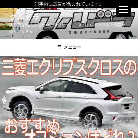
記事内に広告が含まれています。
コ
クルドラ
ン
賢く車を購入するための総合サイト、値引きやオプション情報が
テ
盛りだくさん
ン
ツ
メニュー
へ
ス
キ
ッ
プ