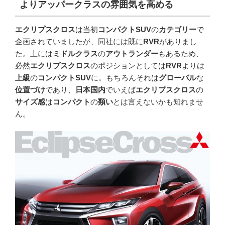
よりアッパークラスの雰囲気を高める
エクリプスクロス
は当初
コンパクトSUV
の
カテゴリー
で
企画されていましたが、同社には既に
RVR
がありまし
た。上には
ミドルクラス
の
アウトランダー
もあるため、
必然
エクリプスクロス
のポジションとしては
RVR
よりは
上級
の
コンパクトSUV
に。もちろんそれは
グローバル
な
位置づけ
であり、
日本国内
でいえば
エクリプスクロス
の
サイズ感
は
コンパクト
の
類い
とは言えないかも知れませ
ん。