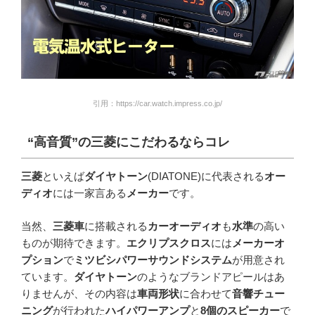
引用：https://car.watch.impress.co.jp/
“高音質”の三菱にこだわるならコレ
三菱
といえば
ダイヤトーン
(DIATONE)に代表される
オー
ディオ
には一家言ある
メーカー
です。
当然、
三菱車
に搭載される
カーオーディオ
も
水準
の高い
ものが期待できます。
エクリプスクロス
には
メーカーオ
プション
で
ミツビシパワーサウンドシステム
が用意され
ています。
ダイヤトーン
のようなブランドアピールはあ
りませんが、その内容は
車両形状
に合わせて
音響チュー
ニング
が行われた
ハイパワーアンプ
と
8個のスピーカー
で