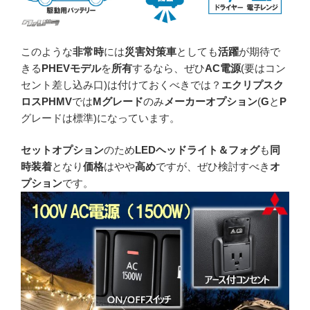
このような
非常時
には
災害対策車
としても
活躍
が期待で
きる
PHEVモデル
を
所有
するなら、ぜひ
AC電源
(要はコン
セント差し込み口)は付けておくべきでは？
エクリプスク
ロスPHMV
では
Mグレード
のみ
メーカーオプション
(
G
と
P
グレードは標準)になっています。
セットオプション
のため
LEDヘッドライト＆フォグ
も
同
時装着
となり
価格
はやや
高め
ですが、ぜひ検討すべき
オ
プション
です。