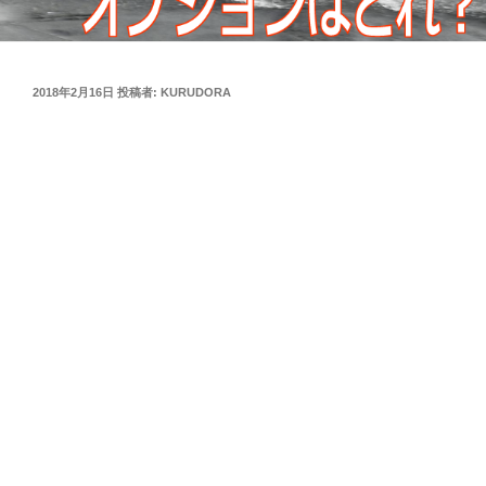
投
2018年2月16日
投稿者:
KURUDORA
稿
日: