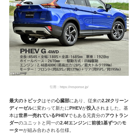
引用：https://response.jp/
最大のトピック
はその
心臓部
にあり、従来の
2.2ℓクリーン
ディーゼル
に変わって新たに
PHEV
が
投入
されました。基
本は
世界一売れているPHEV
でもある兄貴分の
アウトラン
ダー
のユニットと同一の
2.4ℓエンジン
に
前後1基ずつ
の
モ
ーター
が組み合わされる仕様。