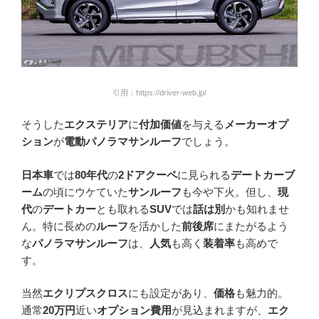
引用：https://driver-web.jp/
そうした
エクステリア
に
付加価値
を与える
メーカーオプ
ション
が
電動パノラマサンルーフ
でしょう。
日本車
では
80年代
の
2ドアクーペ
に見られる
デートカーブ
ーム
の頃にウケていた
サンルーフ
も今や下火。但し、
現
代
の
デートカー
とも取れる
SUV
では
話は別
かも知れませ
ん。特に長めの
ルーフ
を活かした
前後席
にまたがるよう
な
パノラマサンルーフ
は、
人気
も高く
装着率
も高めで
す。
当然
エクリプスクロス
にも設定があり、
価格
も魅力的。
通常
20万円
近い
オプション費用
が見込まれますが、
エク