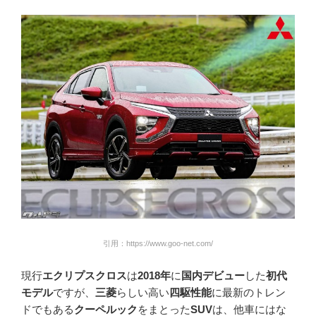
引用：https://www.goo-net.com/
現行
エクリプスクロス
は
2018年
に
国内デビュー
した
初代
モデル
ですが、
三菱
らしい高い
四駆性能
に最新のトレン
ドでもある
クーペルック
をまとった
SUV
は、他車にはな