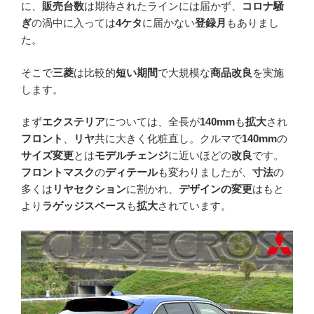
に、
販売台数
は期待されたラインには届かず、
コロナ騒
ぎ
の渦中に入っては
4ケタ
に届かない
登録月
もありまし
た。
そこで
三菱
は比較的
短い期間
で大規模な
商品改良
を実施
します。
まず
エクステリア
については、全長が
140mm
も
拡大
され
フロント
、
リヤ
共に大きく化粧直し。クルマで
140mm
の
サイズ変更
とは
モデルチェンジ
に近いほどの
改良
です。
フロントマスク
の
ディテール
も変わりましたが、
寸法
の
多くは
リヤセクション
に割かれ、
デザインの変更
はもと
より
ラゲッジスペース
も
拡大
されています。