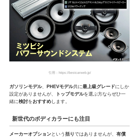
引用：https://bestcarweb.jp/
ガソリンモデル
、
PHEVモデル
共に
最上級グレード
にしか
設定がありませんが、
トップモデル
を選ぶ方ならぜひ一
緒に
検討
を
おすすめ
します。
新世代のボディカラーにも注目
メーカーオプション
という
括り
ではありませんが、
有償