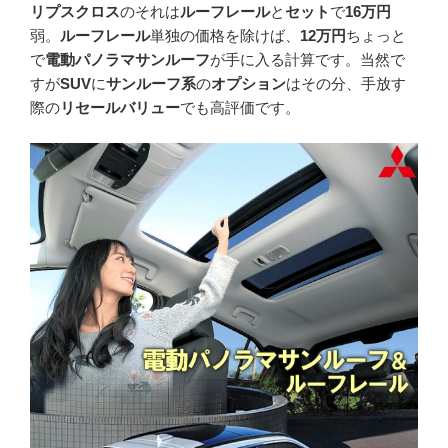
リプスクロス
のそれは
ルーフレール
と
セット
で
16万円
弱。
ルーフレール
単独の価格を除けば、
12万円
ちょっと
で
電動パノラマサンルーフ
が手に入る計算です。当然で
すが
SUV
に
サンルーフ系
の
オプション
はその分、手放す
際の
リセールバリュー
でも高評価です。