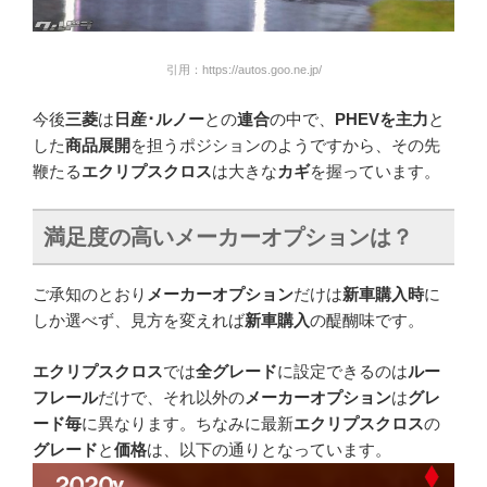
引用：https://autos.goo.ne.jp/
今後
三菱
は
日産･ルノー
との
連合
の中で、
PHEVを主力
と
した
商品展開
を担うポジションのようですから、その先
鞭たる
エクリプスクロス
は大きな
カギ
を握っています。
満足度の高いメーカーオプションは？
ご承知のとおり
メーカーオプション
だけは
新車購入時
に
しか選べず、見方を変えれば
新車購入
の醍醐味です。
エクリプスクロス
では
全グレード
に設定できるのは
ルー
フレール
だけで、それ以外の
メーカーオプション
は
グレ
ード毎
に異なります。ちなみに最新
エクリプスクロス
の
グレード
と
価格
は、以下の通りとなっています。