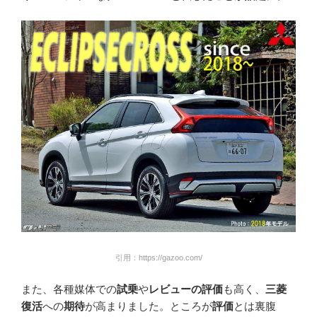
引用：https://gazoo.com/
また、各種媒体での
試乗
や
レビューの評価
も高く、
三菱
復活
への
期待
が高まりました。ところが
評価
とは裏腹