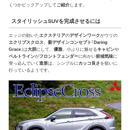
くつかピックアップして
ご紹介
します。
スタイリッシュ
SUV
を完成させるには
エッジの効いた
エクステリア
の
デザインワーク
がウリの
エクリプスクロス
、
新デザインコンセプト
｢
Daring
Grace
｣は
大胆
にして、
優雅
。小ぶりに魅せる
キャビン
や
ベルトライン
が
フロントフェンダー
に向かい
前傾気味
に
突っ込んでいく
造形
は、シンプルに
カッコ良さ
を狙いに
行っているようです。