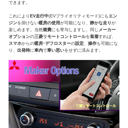
できます。
これにより
EV走行中
(EVプライオリティモード)にも
エン
ジン
を掛けない
暖房の使用
が可能になり、
静かな走り
が
楽しめます。当然
燃費
にも寄与しますし、同じ
メーカー
オプション
の
三菱リモートコントロール
を
装着
すれば、
スマホ
からの
暖房･デフロスター
の
設定
、
操作
も可能にな
り、
出発時
に
車内
で
寒い思い
をせずに済みます。