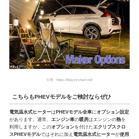
引用：https://blog.evsmart.net/
こちらも
PHEV
モデルをご検討ならぜひ
電気温水式ヒーター
は
PHEVモデル全車
に
オプション設定
があります。通常、
エンジン車
の
暖房
はエンジンの
熱
を
利用しますが、この
オプション
を付けた
エクリプスクロ
スPHEVモデル
ではそれに加え
電気温水式ヒーター
が
使用