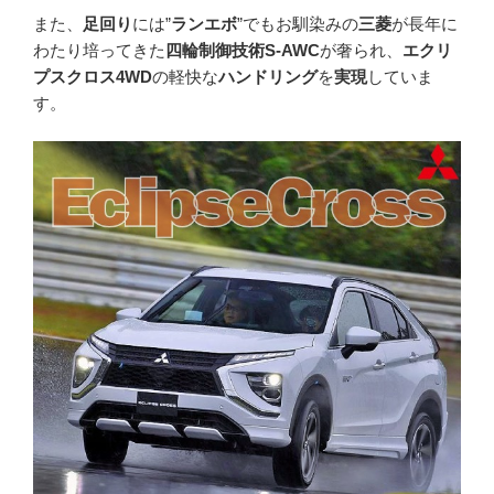
また、
足回り
には”
ランエボ
”でもお馴染みの
三菱
が長年に
わたり培ってきた
四輪制御技術S-AWC
が奢られ、
エクリ
プスクロス4WD
の軽快な
ハンドリング
を
実現
していま
す。