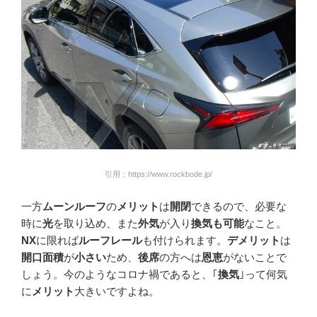
引用：https://www.rockbode.jp/
一方
ムーンルーフ
の
メリット
は
開閉
できるので、必要な
時に
光
を取り込め、また
外気
が入り
換気も可能
なこと。
NX
に限れば
ルーフレール
も付けられます。
デメリット
は
開口面積
が
小さい
ため、
後席
の方へは
恩恵
がないことで
しょう。今のようなコロナ禍であると、｢
換気
｣って何気
に
メリット
大きいですよね。