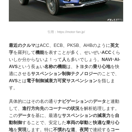
引用：https://motor-fan.jp/
最近のクルマ
はACC、ECB、PKSB、AHBのように
英文
字
を羅列して
機能
を表すことが多く、せいぜい
ACC
くら
いしか分からないよ！って
人
も多いでしょう。
NAVI･AI-
AVS
という長ぁい
名称の機能
は、
トヨタ
の
乗り心地
を快
適にさせる
サスペンション制御テクノロジー
のことで、
AVS
とは
電子制御減衰力可変サスペンション
を指しま
す。
具体的にはその名の通り
ナビゲーション
の
データ
と連動
して、
進行方向先
の
コーナーの状況
を解析処理します。
この
データ
を基に、最適な
サスペンションの減衰力
を
自
動制御
することで、安定した
車両の挙動
と
快適な乗り心
地
を
実現
します。特に
不慣れな道
、
夜間
で連続する
コー