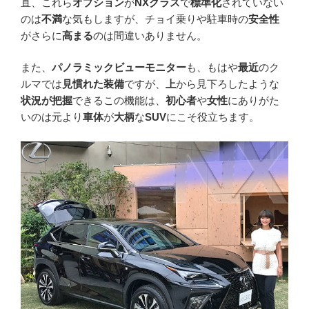
直、これら
オプション
が
NXクラス
で
標準化
されていない
のは
不満
な気もしますが、チョイ乗りや駐車時の
安全性
がさらに
高まる
のは間違いありません。
また、
パノラミックビューモニター
も、もはや
最近
のク
ルマでは
見慣れた装備
ですが、
上
から見下ろしたような
状況が把握
できるこの機能は、
初心者
や
女性
にありがた
いのは元より
車体
が
大柄
な
SUV
にこそ役立ちます。