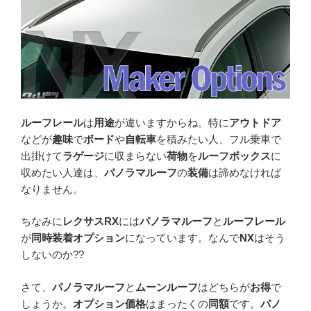
ルーフレール
は
用途
が違いますからね。特に
アウトドア
などが
趣味
で
ボード
や
自転車
を積みたい人、フル乗車で
出掛けて
ラゲージ
に収まらない
荷物
を
ルーフボックス
に
収めたい人達は、
パノラマルーフ
の
装備
は諦めなければ
なりません。
ちなみに
レクサスRX
には
パノラマルーフ
と
ルーフレール
が
同時装着オプション
になっています。なんで
NX
はそう
しないのか??
さて、
パノラマルーフ
と
ムーンルーフ
はどちらが
お得
で
しょうか。
オプション価格
はまったくの
同額
です。
パノ