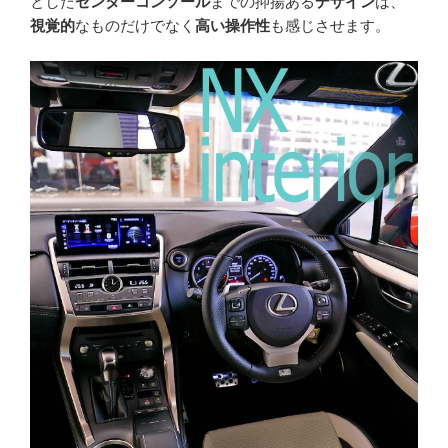
とした
センターコンソール
までの抑揚ある
デザイン
は、
視覚的
なものだけでなく
高い操作性
も感じさせます。