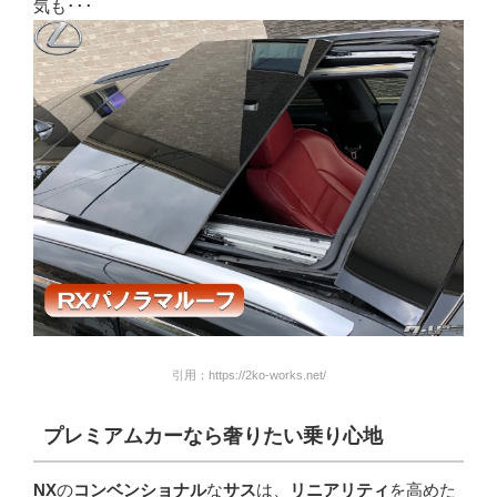
気も･･･
引用：https://2ko-works.net/
プレミアムカーなら奢りたい乗り心地
NX
の
コンベンショナル
な
サス
は、
リニアリティ
を高めた