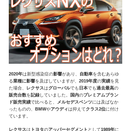
2020年
は新型感染症の
影響
があり、
自動車
を含むあらゆ
る
業種に影響
を及ぼしていますが、
2019年度
の
実績
を見
た場合、
レクサス
は
グローバル
でも
日本
でも
過去最高
の
販売台数
を
記録
していました。
国内
の
プレミアムブラン
ド販売実績
で比べると、
メルセデスベンツ
には及ばなか
ったものの、
BMW
や
アウディ
は抑えて
クラス2位
に付け
ています。
レクサス
は
トヨタ
の
アッパーセグメント
として
1989年
に