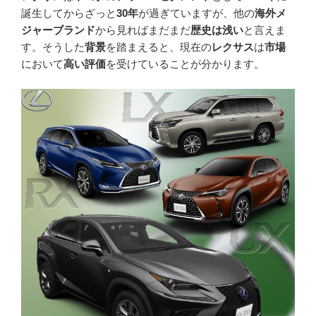
誕生してからざっと
30年
が過ぎていますが、他の
海外メ
ジャーブランド
から見ればまだまだ
歴史は浅い
と言えま
す。そうした
背景
を踏まえると、現在の
レクサス
は
市場
において
高い評価
を受けていることが分かります。