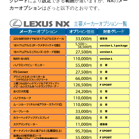
グレード
により
設定
できる
範囲
が違いますが、
NX
の
メー
カーオプション
はざっと以下のとおりです。