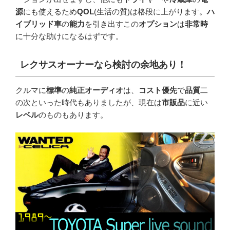
源
にも使えるため
QOL
(生活の質)は格段に上がります。
ハ
イブリッド車
の
能力
を引き出すこの
オプション
は
非常時
に十分な助けになるはずです。
レクサスオーナーなら検討の余地あり！
クルマに
標準
の
純正オーディオ
は、
コスト優先
で
品質
二
の次といった時代もありましたが、現在は
市販品
に近い
レベル
のものもあります。