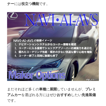
ナー
には
役立つ機能
です。
まだそれほど多くの
車種
に
展開
していませんが、
プレミ
アムカー
を選ばれる方にはぜひ
おすすめ
したい
先進装備
です。