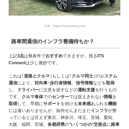
引用：https://www.webcg.net/
路車間通信のインフラ整備待ちか？
上記
3点
は無条件で
おすすめ
できますが、残る
ITS
Connect
は少し微妙です。
これは｢
道路とクルマ
｣もしくは｢
クルマ同士
｣の
システム
通信
により、
対向車･歩行者情報
、
信号情報
などを
取得
し、
ドライバー
に注意を促すなどの
運転支援
を行うもの
です。
クルマ単体
での
センサー
では捉えきれない
情報
を
取得
して、早期に
サポート
を掛ける
未来感
あふれる
機能
には違いありませんが、如何せんまだまだ
インフラ
が整
っているとは言えず東京、神奈川、埼玉、茨城、愛知、
大阪、福岡、宮城、
各都府県
の”
いくつかの
”
交差点
に
路車