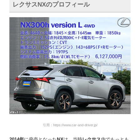
レクサス
NX
のプロフィール
引用：https://www.car-and-driver.jp/
2014年
に発売となった
NX
は、当時
レクサス
内でもっとも