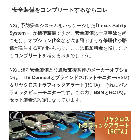
安全装備をコンプリートするならコレ
NX
は
予防安全システム
をパッケージした｢
Lexus Safety
System＋
｣が
標準装備
ですが、
安全装備
は一度
事故
を起
こせば、
オプション代金
など吹き飛ぶような
修理代
や
賠
償
が発生する可能性もあり、ここは
追加料金
を投じてで
も
コンプリート
を考えるべきでしょう。
NX
に残る
安全装備
及び
運転支援
関連の
メーカーオプショ
ン
は、
ITS Connect
と
ブラインドスポットモニター
(BSM)
＆
リヤクロストラフィックアラート
(RCTA)、それに
パノ
ラミックビューモニター
です。この内、
BSM
と
RCTA
は
セット装着
の設定になっています。