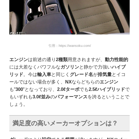
引用：https://wansoku.com/
エンジン
は前述の通り
2種類
用意されますが、
動力性能的
には大差なくパワフルな
ガソリン
と静かで力強い
ハイブ
リッド
。今は
輸入車
と同じく
グレード名
が
排気量
とイコ
ールではない場合が多く、
NX
ならどちらの
エンジン
も”
300
”となっており、
2.0ℓターボ
でも
2.5ℓハイブリッド
で
もいずれも
3.0ℓ並み
の
パフォーマンス
を誇るということで
しょう。
満足度の高いメーカーオプションは？