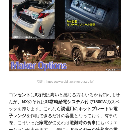
引用：https://www.okinawa-toyota.co.jp/
コンセント
に
6万円
は
高い
と感じる方もいるかも知れませ
んが、
NX
のそれは
非常時給電システム付
で
1500W
のスペ
ックを誇ります。これなら
調理用
の
ホットプレート
や
電
子レンジ
を作動できるだけの
容量
となっており、有事の
際、こういった
家電
が使えれば
避難時の食事
にもバリエ
ーションが出せますし、他にも
ドライヤー
や
冷蔵庫
の
電