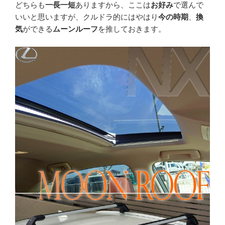
どちらも
一長一短
ありますから、ここは
お好み
で選んで
いいと思いますが、クルドラ的にはやはり
今の時期
、
換
気
ができる
ムーンルーフ
を推しておきます。