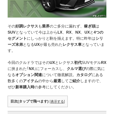
その
好調レクサス
も
業界
のご多分に漏れず、
稼ぎ頭
は
SUV
となっていて今は上から
LX
、
RX
、
NX
、
UX
と
4つの
セグメント
にしっかりと駒を揃えます。特に昨年は
シリ
ーズ末弟
となる
UX
が最も売れた
レクサス車
となっていま
す。
今回のクルドラではその
UX
とレクサス
初代
SUVモデル
RX
に挟まれた｢
NX
｣にフォーカスし、
クルマ選び
の際に気に
なる
オプション関連
について徹底解説。
カタログ
にある
数多くの
アイテム
の中から
厳選
して
ご紹介
しますので、
ぜひ
新車購入時
の参考にしてください。
目次(タップで飛べます)
[
表示する
]