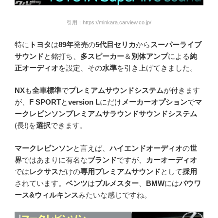
引用：https://minkara.carview.co.jp/
特に
トヨタ
は
89年
発売の
5代目セリカ
から
スーパーライブ
サウンド
と銘打ち、
多スピーカー
＆
別体アンプ
による
純
正オーディオ
を設定、その
水準
を引き上げてきました。
NX
も
全車標準
で
プレミアムサウンドシステム
が付きます
が、
F SPORT
と
version L
にだけ
メーカーオプション
で
マ
ークレビンソンプレミアムサラウンドサウンドシステム
(長!)を
選択
できます。
マークレビンソン
と言えば、
ハイエンドオーディオ
の
世
界
ではあまりに有名な
ブランド
ですが、
カーオーディオ
では
レクサス
だけの
専用プレミアムサウンド
として
採用
されています。
ベンツ
は
ブルメスター
、
BMW
には
バウワ
ース&ウィルキンス
みたいな感じですね。