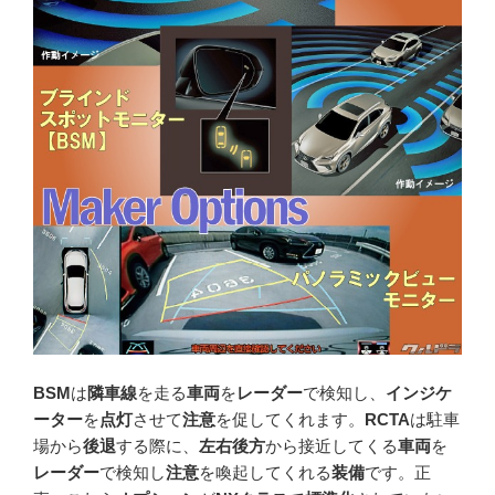
BSM
は
隣車線
を走る
車両
を
レーダー
で検知し、
インジケ
ーター
を
点灯
させて
注意
を促してくれます。
RCTA
は駐車
場から
後退
する際に、
左右後方
から接近してくる
車両
を
レーダー
で検知し
注意
を喚起してくれる
装備
です。正