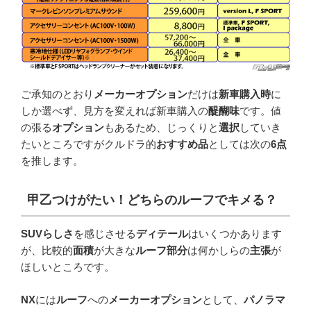
ご承知のとおり
メーカーオプション
だけは
新車購入時
に
しか選べず、見方を変えれば新車購入の
醍醐味
です。値
の張る
オプション
もあるため、じっくりと
選択
していき
たいところですがクルドラ的
おすすめ品
としては次の
6点
を推します。
甲乙つけがたい！どちらのルーフでキメる？
SUVらしさ
を感じさせる
ディテール
はいくつかあります
が、比較的
面積
が大きな
ルーフ部分
は何かしらの
主張
が
ほしいところです。
NX
には
ルーフ
への
メーカーオプション
として、
パノラマ