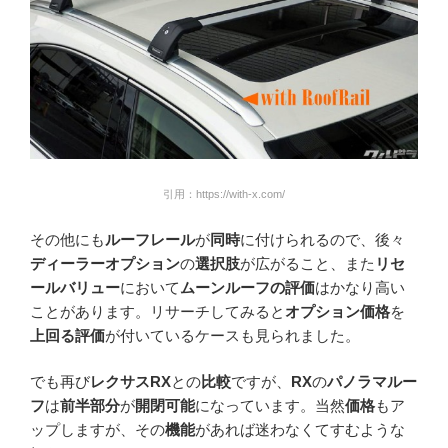
引用：https://with-x.com/
その他にも
ルーフレール
が
同時
に付けられるので、後々
ディーラーオプション
の
選択肢
が広がること、また
リセ
ールバリュー
において
ムーンルーフの評価
はかなり高い
ことがあります。リサーチしてみると
オプション価格
を
上回る評価
が付いているケースも見られました。
でも再び
レクサスRX
との
比較
ですが、
RX
の
パノラマルー
フ
は
前半部分
が
開閉可能
になっています。当然
価格
もア
ップしますが、その
機能
があれば迷わなくてすむような