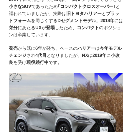
小さなSUV
であったため｢
コンパクトクロスオーバー
｣と
謳われていましたが、実際は
旧トヨタハリアー
と
プラッ
トフォーム
を同じくする
Dセグメントモデル
。
2018年
には
弟分
にあたる
UX
が
登場
したため、
コンパクト
のポジショ
ンは卒業しています。
発売
から既に
6年
が経ち、ベースの
ハリアー
は
今年モデル
チェンジ
され
4代目
となりましたが、
NX
は
2019年
に
小改
良
を受け
現役続行中
です。