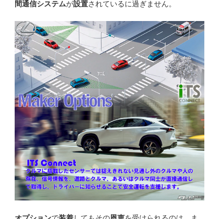
間通信システム
が
設置
されているに過ぎません。
オプション
で
装着
してもその
恩恵
を受けられるのは、ま