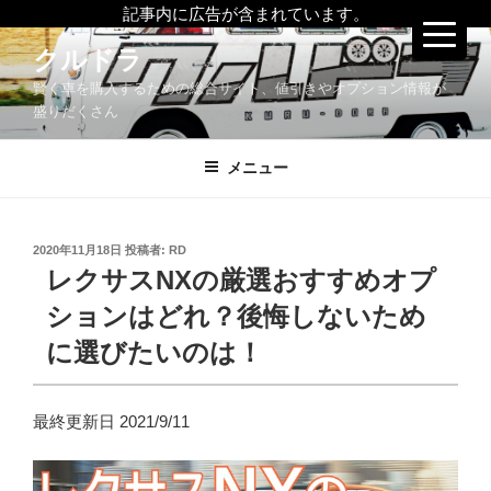
記事内に広告が含まれています。
コ
クルドラ
ン
賢く車を購入するための総合サイト、値引きやオプション情報が
テ
盛りだくさん
ン
ツ
メニュー
へ
ス
キ
ッ
投
2020年11月18日
投稿者:
RD
稿
レクサスNXの厳選おすすめオプ
プ
日:
ションはどれ？後悔しないため
に選びたいのは！
最終更新日 2021/9/11