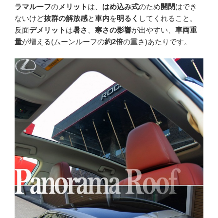
ラマルーフ
の
メリット
は、
はめ込み式
のため
開閉
はでき
ないけど
抜群の解放感
と
車内
を
明るく
してくれること。
反面
デメリット
は
暑さ
、
寒さの影響
が出やすい、
車両重
量
が増える(ムーンルーフの
約2倍
の重さ)あたりです。