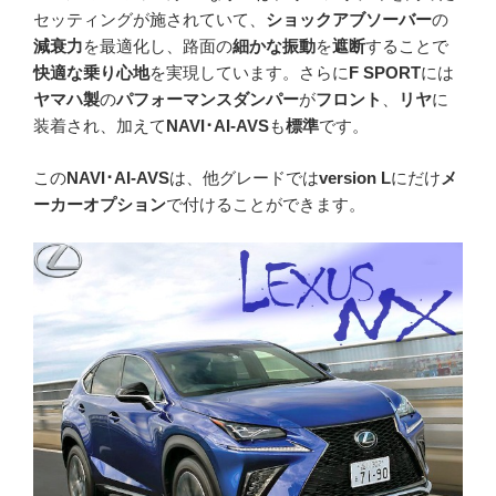
セッティングが施されていて、
ショックアブソーバー
の
減衰力
を最適化し、路面の
細かな振動
を
遮断
することで
快適な乗り心地
を実現しています。さらに
F SPORT
には
ヤマハ製
の
パフォーマンスダンパー
が
フロント
、
リヤ
に
装着され、加えて
NAVI･AI-AVS
も
標準
です。
この
NAVI･AI-AVS
は、他グレードでは
version L
にだけ
メ
ーカーオプション
で付けることができます。