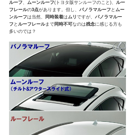
ルーフ
、
ムーンルーフ
(トヨタ版サンルーフのこと)、
ルー
フレール
の
3点
があります。但し、
パノラマルーフ
と
ムー
ンルーフ
は当然、
同時装着
は
ムリ
ですが、
パノラマルー
フ
と
ルーフレール
まで
同時不可
なのは
残念
に感じる方も
多いのでは？