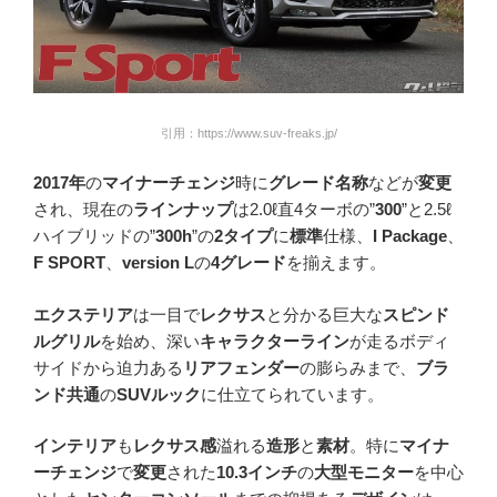
引用：https://www.suv-freaks.jp/
2017年
の
マイナーチェンジ
時に
グレード名称
などが
変更
され、現在の
ラインナップ
は2.0ℓ直4ターボの”
300
”と2.5ℓ
ハイブリッドの”
300h
”の
2タイプ
に
標準
仕様、
I Package
、
F SPORT
、
version L
の
4グレード
を揃えます。
エクステリア
は一目で
レクサス
と分かる巨大な
スピンド
ルグリル
を始め、深い
キャラクターライン
が走るボディ
サイドから迫力ある
リアフェンダー
の膨らみまで、
ブラ
ンド共通
の
SUVルック
に仕立てられています。
インテリア
も
レクサス感
溢れる
造形
と
素材
。特に
マイナ
ーチェンジ
で
変更
された
10.3インチ
の
大型モニター
を中心