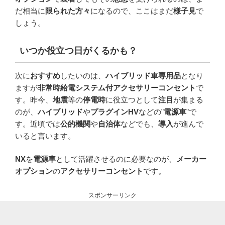
だ相当に
限られた方々
になるので、ここはまだ
様子見
で
しょう。
いつか役立つ日がくるかも？
次に
おすすめ
したいのは、
ハイブリッド車専用品
となり
ますが
非常時給電システム付アクセサリーコンセント
で
す。昨今、
地震
等の
停電時
に役立つとして
注目
が集まる
のが、
ハイブリッド
や
プラグインHV
などの”
電源車
”で
す。近頃では
公的機関
や
自治体
などでも、
導入
が進んで
いると言います。
NX
を
電源車
として活躍させるのに必要なのが、
メーカー
オプション
の
アクセサリーコンセント
です。
スポンサーリンク