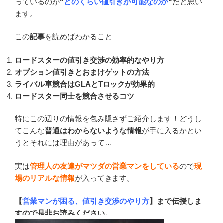
っているのが
“
どのくらい値引きが可能なのか
“
だと思い
ます。
この
記事
を読めばわかること
ロードスターの値引き交渉の効率的なやり方
オプション値引きとおまけゲットの方法
ライバル車競合はGLAとTロックが効果的
ロードスター同士を競合させるコツ
特にこの辺りの情報を包み隠さずご紹介します！どうし
てこんな
普通はわからないような情報
が手に入るかとい
うとそれには理由があって…
実は
管理人の友達がマツダの営業マンをしている
ので
現
場のリアルな情報
が入ってきます。
【
営業マンが困る、値引き交渉のやり方
】まで伝授しま
すので是非お読みください。