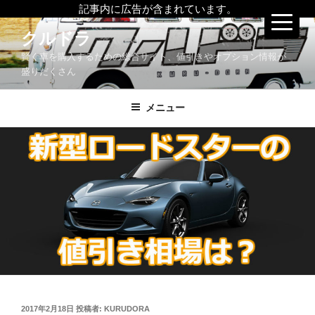
記事内に広告が含まれています。
コ
クルドラ
ン
賢く車を購入するための総合サイト、値引きやオプション情報が
テ
盛りだくさん
ン
ツ
メニュー
へ
ス
キ
ッ
プ
投
2017年2月18日
投稿者:
KURUDORA