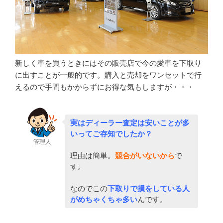
新しく車を買うときにはその販売店で今の愛車を下取り
に出すことが一般的です。購入と売却をワンセットで行
えるので手間もかからずにお得な気もしますが・・・
実はディーラー査定は安いことが多
いってご存知でしたか？
管理人
理由は簡単。
競合がいないから
で
す。
なのでこの
下取りで損をしている人
がめちゃくちゃ多い
んです。