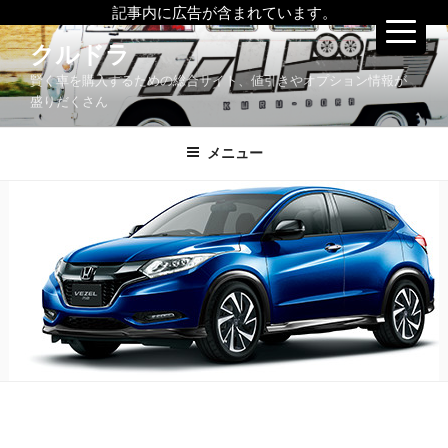
記事内に広告が含まれています。
コ
クルドラ
ン
賢く車を購入するための総合サイト、値引きやオプション情報が
テ
盛りだくさん
ン
ツ
メニュー
へ
ス
キ
ッ
プ