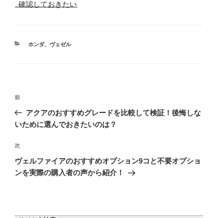
確認しておきたい
ヴェゼルの不満点
4つ＋α口コミま
とめ
カ
ホンダ
、
ヴェゼル
テ
ゴ
リ
ー
投
前
前
稿
の
アクアのおすすめグレードを比較して検証！後悔しな
ナ
投
いために選んでおきたいのは？
ビ
稿
ゲ
次
次
の
ー
ヴェルファイアのおすすめオプション9コと不要オプショ
投
シ
ンを実際の購入者の声から紹介！
稿
ョ
ン