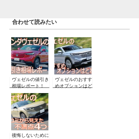
合わせて読みたい
ヴェゼルの値引き
ヴェゼルのおすす
相場レポート！
めオプションはど
【グレード別・
れ？後悔しないた
2026年8月最新】
めに本当に必要な
実販売データから
オプションを調べ
算出された限界額
てみた
は？
後悔しないために