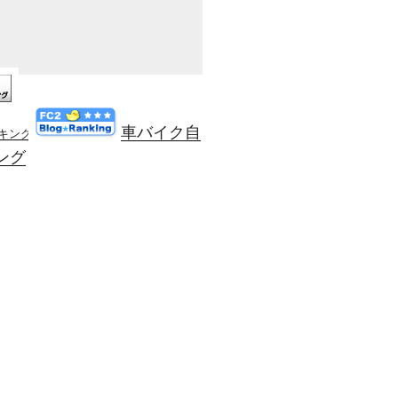
車バイク自
ンキング
ング