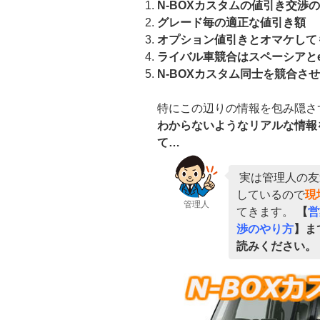
N-BOXカスタムの値引き交渉
グレード毎の適正な値引き額
オプション値引きとオマケして
ライバル車競合はスペーシアと
N-BOXカスタム同士を競合さ
特にこの辺りの情報を包み隠さ
わからないようなリアルな情報
て…
実は管理人の友
しているので
現
管理人
てきます。
【
営
渉のやり方
】ま
読みください。