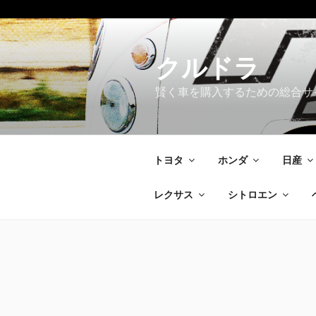
コ
ン
テ
クルドラ
ン
賢く車を購入するための総合サ
ツ
へ
ス
キ
トヨタ
ホンダ
日産
ッ
プ
レクサス
シトロエン