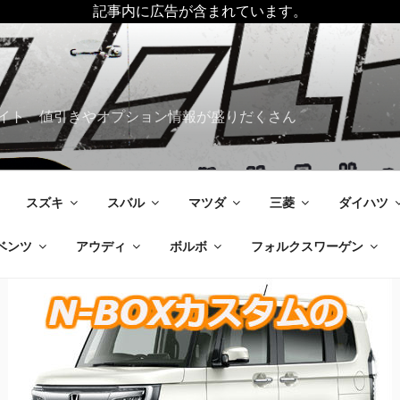
記事内に広告が含まれています。
イト、値引きやオプション情報が盛りだくさん
スズキ
スバル
マツダ
三菱
ダイハツ
ベンツ
アウディ
ボルボ
フォルクスワーゲン