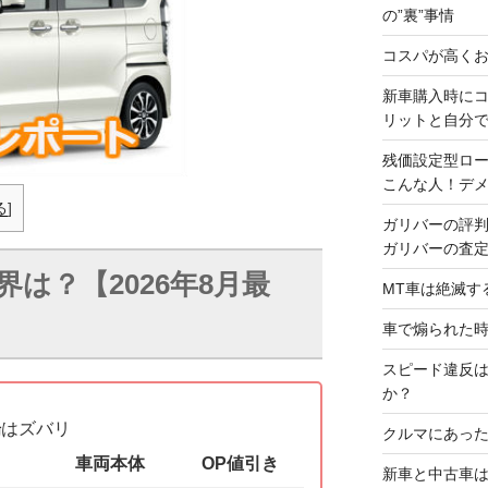
の”裏”事情
コスパが高くお
新車購入時に
リットと自分
残価設定型ロ
こんな人！デ
る
]
ガリバーの評
ガリバーの査
は？【2026年8月最
MT車は絶滅す
車で煽られた
スピード違反
か？
場
はズバリ
クルマにあった
車両本体
OP値引き
新車と中古車