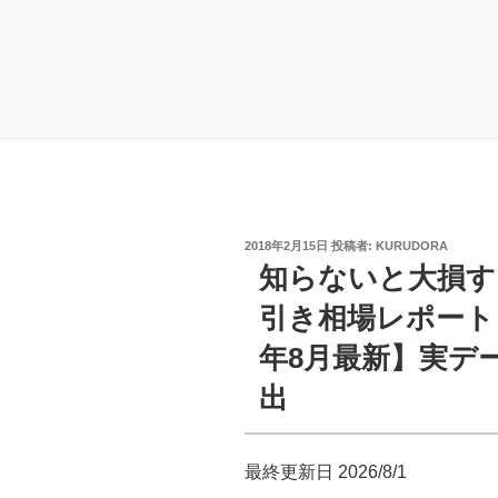
投
2018年2月15日
投稿者:
KURUDORA
稿
知らないと大損す
日:
引き相場レポート
年8月最新】実デ
出
最終更新日 2026/8/1