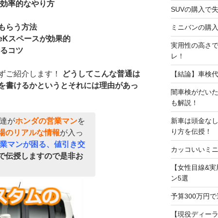
の効率的なやり方
SUVの購入で
もらう方法
ミニバンの購入
eKスペースが効果的
実用性の高さで
せるコツ
レ！
ずご紹介します！
どうしてこんな普通は
【結論】車検
を書けるかというとそれには理由があっ
闇車検がだい
も解説！
新車は頭金な
達が
ホンダの営業マン
を
り方を伝授！
場のリアルな情報
が入っ
業マンが困る、値引き交
カッコいいミニ
で伝授しますので是非お
【女性目線&実
ン5選
予算300万円
【現役ディー