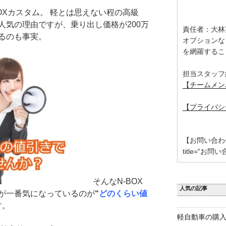
OXカスタム。 軽とは思えない程の高級
人気の理由ですが、乗り出し価格が200万
責任者：大林
るのも事実。
オプションな
を網羅するこ
担当スタッフ
【チームメン
【プライバシ
【お問い合わせ】 [
title="お問い
そんなN-BOX
人気の記事
が一番気になっているのが
“
どのくらい値
す。
軽自動車の購入