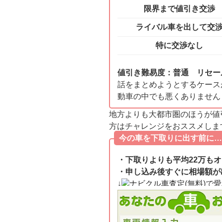
限界まで値引き交渉
ライバル車を出して交
特に交渉なし
値引き難易度：普通 リセー
話をまとめようとするケース
動車の中でも悪くありません
地方よりも大都市圏のほうが値
方はチャレンジをおススメしま
今の車を下取りに出す前に…
・下取りよりも平均22万も
・申し込み後すぐに相場額が
↓
ナビクル車査定
(無料)で