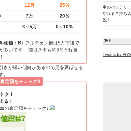
12万
25％
車のバッテリ
やれる？持ち
渉
7万
20％
説！
3～5万
0～10％
SNS
ル価値：B+
フルチェン後は5万前後で
が多いです。 値引き率も約6％と軽自
Tweets by Pt
！
引きが緩い傾向があるので足を延ばせる
す。
査定額をチェック!!
オトク！
出る！
愛車の査定額をチェック↓