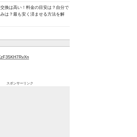
ー交換は高い！料金の目安は？自分で
込みは？最も安く済ませる方法を解
YXzF35KH7RvXn
スポンサーリンク