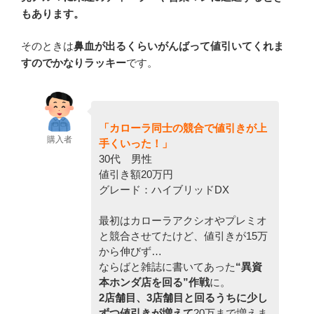
もあります。
そのときは
鼻血が出るくらいがんばって値引いてくれま
すのでかなりラッキー
です。
「カローラ同士の競合で値引きが上
購入者
手くいった！」
30代 男性
値引き額20万円
グレード：ハイブリッドDX
最初はカローラアクシオやプレミオ
と競合させてたけど、値引きが15万
から伸びず…
ならばと雑誌に書いてあった
“異資
本ホンダ店を回る”作戦
に。
2店舗目、3店舗目と回るうちに少し
ずつ値引きが増えて
20万まで増えま