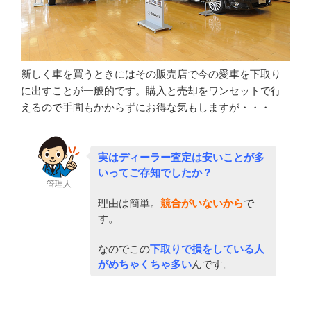
新しく車を買うときにはその販売店で今の愛車を下取り
に出すことが一般的です。購入と売却をワンセットで行
えるので手間もかからずにお得な気もしますが・・・
実はディーラー査定は安いことが多
いってご存知でしたか？
管理人
理由は簡単。
競合がいないから
で
す。
なのでこの
下取りで損をしている人
がめちゃくちゃ多い
んです。