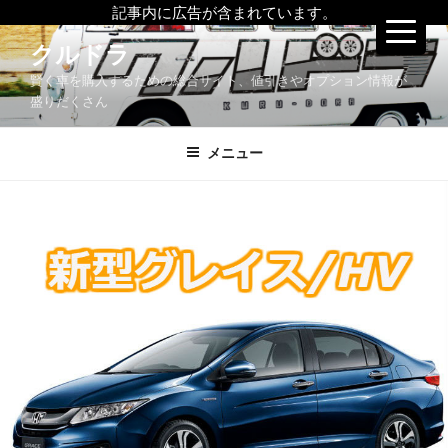
記事内に広告が含まれています。
コ
クルドラ
ン
賢く車を購入するための総合サイト、値引きやオプション情報が
テ
盛りだくさん
ン
ツ
メニュー
へ
ス
キ
ッ
プ