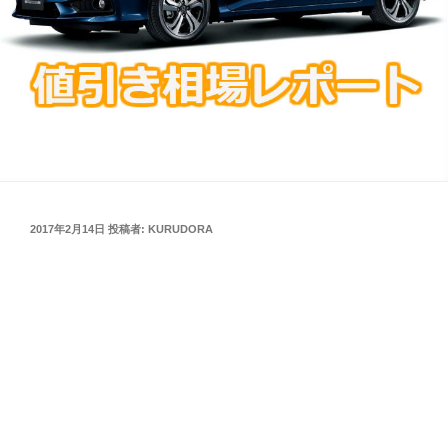
投
2017年2月14日
投稿者:
KURUDORA
稿
日: