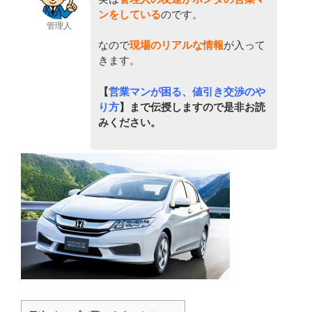
ンをしている
のです。
管理人
なので
現場のリアルな情報
が入って
きます。
【
営業マンが困る、値引き交渉のや
り方
】まで伝授しますので是非お読
みください。