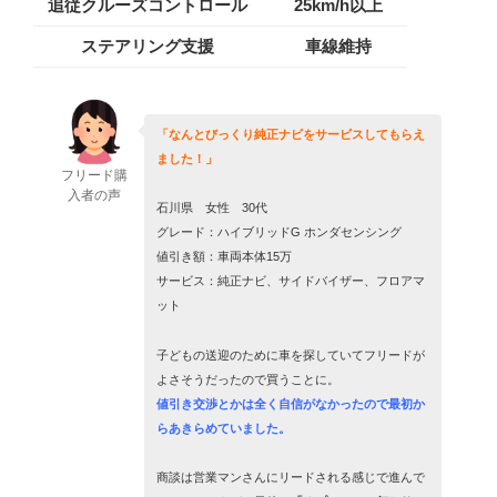
追従クルーズコントロール
25km/h以上
ステアリング支援
車線維持
「なんとびっくり純正ナビをサービスしてもらえ
ました！」
フリード購
入者の声
石川県 女性 30代
グレード：ハイブリッドG ホンダセンシング
値引き額：車両本体15万
サービス：純正ナビ、サイドバイザー、フロアマ
ット
子どもの送迎のために車を探していてフリードが
よさそうだったので買うことに。
値引き交渉とかは全く自信がなかったので最初か
らあきらめていました。
商談は営業マンさんにリードされる感じで進んで