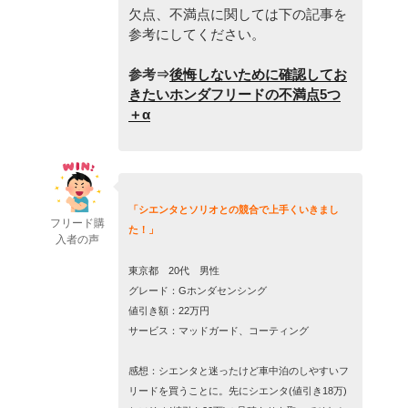
欠点、不満点に関しては下の記事を
参考にしてください。
参考⇒
後悔しないために確認してお
きたいホンダフリードの不満点5つ
＋α
「シエンタとソリオとの競合で上手くいきまし
フリード購
た！」
入者の声
東京都 20代 男性
グレード：Gホンダセンシング
値引き額：22万円
サービス：マッドガード、コーティング
感想：シエンタと迷ったけど車中泊のしやすいフ
リードを買うことに。先にシエンタ(値引き18万)