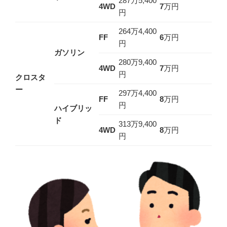
287万5,400
4WD
7
万円
円
264万4,400
FF
6
万円
円
ガソリン
280万9,400
4WD
7
万円
円
クロスタ
ー
297万4,400
FF
8
万円
円
ハイブリッ
ド
313万9,400
4WD
8
万円
円