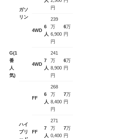
人
2,900
円
円
ガソ
リン
239
6
万
6
万
4WD
人
6,900
円
円
G(1
241
番
7
万
6
万
4WD
人
人
8,900
円
気)
円
268
6
万
7
万
FF
人
8,400
円
円
271
ハイ
7
万
7
万
ブリ
FF
人
0,400
円