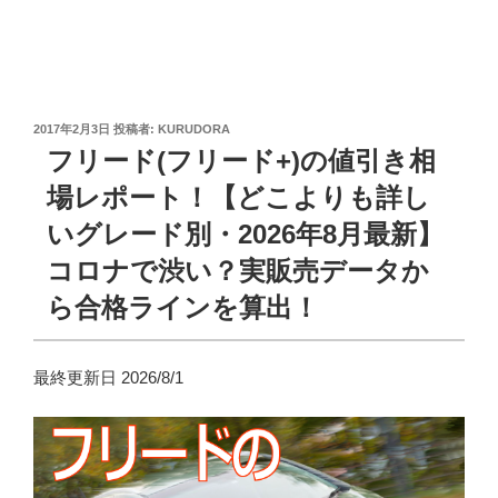
投
2017年2月3日
投稿者:
KURUDORA
稿
フリード(フリード+)の値引き相
日:
場レポート！【どこよりも詳し
いグレード別・2026年8月最新】
コロナで渋い？実販売データか
ら合格ラインを算出！
最終更新日 2026/8/1