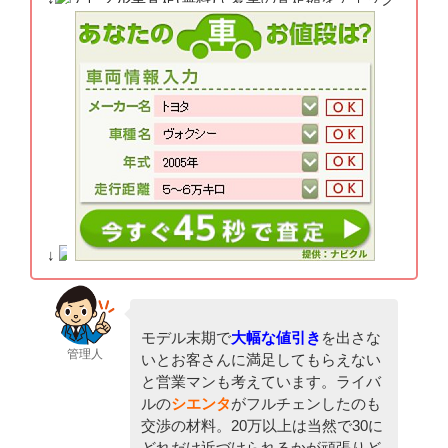
↓
モデル末期で
大幅な値引き
を出さな
管理人
いとお客さんに満足してもらえない
と営業マンも考えています。ライバ
ルの
シエンタ
がフルチェンしたのも
交渉の材料。20万以上は当然で30に
どれだけ近づけられるかが頑張りど