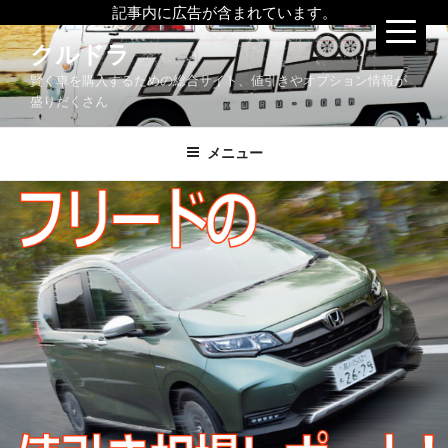
記事内に広告が含まれています。
コ
クルドラ
ン
賢く車を購入するための総合サイト、値引きやオプション情報が
テ
盛りだくさん
ン
ツ
メニュー
へ
ス
キ
ッ
プ