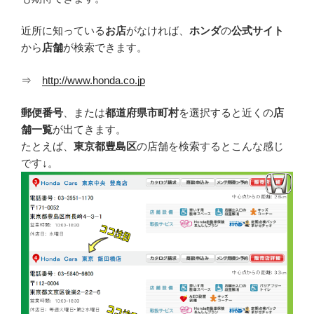
近所に知っている
お店
がなければ、
ホンダ
の
公式サイト
から
店舗
が検索できます。
⇒
http://www.honda.co.jp
郵便番号
、または
都道府県市町村
を選択すると近くの
店
舗一覧
が出てきます。
たとえば、
東京都豊島区
の店舗を検索するとこんな感じ
です
↓
。