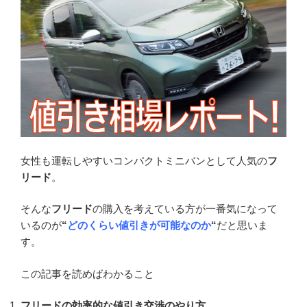
女性も運転しやすいコンパクトミニバンとして人気の
フ
リード
。
そんな
フリード
の購入を考えている方が一番気になって
いるのが
“
どのくらい値引きが可能なのか
“
だと思いま
す。
この記事を読めばわかること
フリードの
効率的な
値引き交渉のやり方