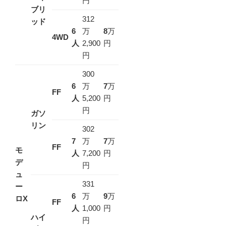
円
ブリ
312
ッド
6
万
8
万
4WD
人
2,900
円
円
300
6
万
7
万
FF
人
5,200
円
円
ガソ
リン
302
7
万
7
万
FF
モ
人
7,200
円
デ
円
ュ
331
ー
6
万
9
万
ロX
FF
人
1,000
円
ハイ
円