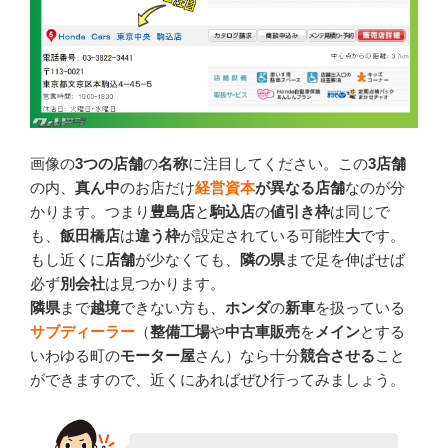
画像の
3つの店舗
の
名称
に注目してください。この
3店舗
の内、
真ん中
のお店だけ
経営資本
が異なる店舗
なのが分
かります。つまり
豊島店
と
駒込店
の
値引き枠
は同じで
も、
飯田橋店
は
違う枠
が設定されている可能性
大
です。
もし近くに
店舗
が少なくても、
隣の県
まで足を伸ばせば
必ず
別会社
は見つかります。
隣県
まで
越境
できない方も、
ホンダ
の
新車
を扱っている
サブディーラー
（
整備工場
や
中古車販売
を
メイン
とする
いわゆる町の
モーター屋
さん）なら十分
競合させる
こと
ができますので、近くにあればぜひ行ってみましょう。