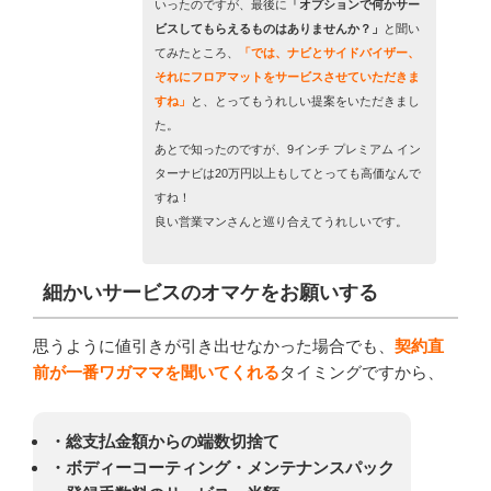
いったのですが、最後に
「オプションで何かサー
ビスしてもらえるものはありませんか？」
と聞い
てみたところ、
「では、ナビとサイドバイザー、
それにフロアマットをサービスさせていただきま
すね」
と、とってもうれしい提案をいただきまし
た。
あとで知ったのですが、9インチ プレミアム イン
ターナビは20万円以上もしてとっても高価なんで
すね！
良い営業マンさんと巡り合えてうれしいです。
細かいサービスのオマケをお願いする
思うように値引きが引き出せなかった場合でも、
契約直
前が一番ワガママを聞いてくれる
タイミングですから、
・総支払金額からの端数切捨て
・ボディーコーティング・メンテナンスパック