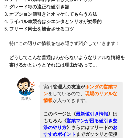
グレード毎の適正な値引き額
オプション値引きとオマケしてもらう方法
ライバル車競合はシエンタとソリオが効果的
フリード同士を競合させるコツ
特にこの辺りの情報を包み隠さず紹介していきます！
どうしてこんな普通はわからないようなリアルな情報を
書けるかというとそれには理由があって…
実は
管理人の友達が
ホンダの営業マ
ン
をしているので、
現場のリアルな
管理人
情報
が入ってきます。
このページは《
最新値引き情報
》は
もちろん《
営業マンが困る値引き交
渉のやり方
》さらにはフリードの
お
すすめポイント
までガッツリと伝授