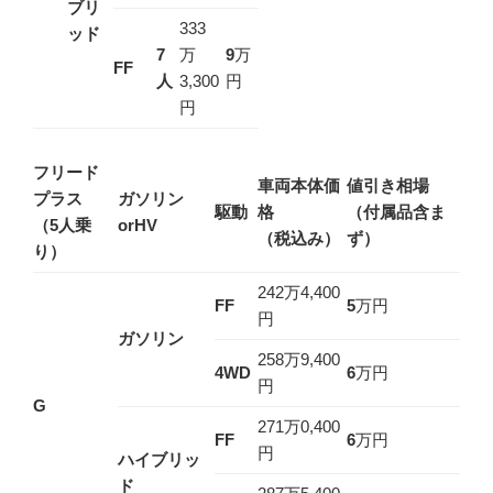
ブリ
333
ッド
7
万
9
万
FF
人
3,300
円
円
フリード
車両本体価
値引き相場
プラス
ガソリン
駆動
格
（付属品含ま
（5人乗
orHV
（税込み）
ず）
り）
242万4,400
FF
5
万円
円
ガソリン
258万9,400
4WD
6
万円
円
G
271万0,400
FF
6
万円
円
ハイブリッ
ド