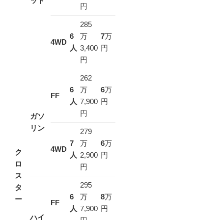
ッド
円
285
6
万
7
万
4WD
人
3,400
円
円
262
6
万
6
万
FF
人
7,900
円
円
ガソ
リン
279
7
万
6
万
4WD
ク
人
2,900
円
ロ
円
ス
295
タ
6
万
8
万
ー
FF
人
7,900
円
ハイ