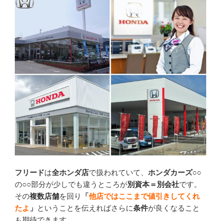
フリード
は
全ホンダ店
で扱われていて、
ホンダカーズ○○
の
○○
部分が少しでも違うところが
別資本＝
別会社
です。
その
複数店舗
を回り
「
他店ではここまで値引きしてくれ
たよ
」
ということを伝えればさらに
条件
が良くなること
も期待できます。