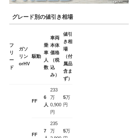
グレード別の値引き相場
値引
車両
き相
フ
乗
本体
ガソ
場
リ
車
価格
リン
駆動
（付
ー
人
（税
orHV
属品
ド
数
込
含ま
み）
ず）
233
6
万
5
万
FF
人
0,900
円
円
235
7
万
5
万
FF