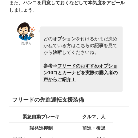
また、
ハンコを用意しておくなどして本気度をアピール
しましょう
。
どの
オプション
を付けるかまだ決め
管理人
かねている方は
こちらの記事
を見て
から
決断
してくださいね。
参考⇒
フリードのおすすめオプショ
ン10コとカーナビを実際の購入者の
声からご紹介！
フリードの先進運転支援装備
緊急自動ブレーキ
クルマ、人
誤発進抑制
前進・後退