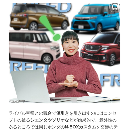
ライバル車種との競合で
値引き
を引き出すのにはコンセ
プトの被る
シエンタ
や
ソリオ
などが効果的で、意外性の
あるところでは同じホンダの
N-BOXカスタム
を交渉のテ