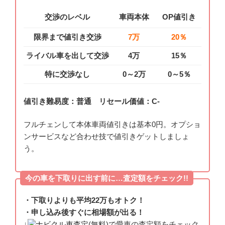
交渉のレベル
車両本体
OP値引き
限界まで値引き交渉
7万
20％
ライバル車を出して交渉
4万
15％
特に交渉なし
0
～2万
0～5％
値引き難易度：普通 リセール価値：C-
フルチェンして本体車両値引きは基本0円。オプショ
ンサービスなど合わせ技で値引きゲットしましょ
う。
今の車を下取りに出す前に…査定額をチェック!!
・下取りよりも平均22万もオトク！
・申し込み後すぐに相場額が出る！
↓
ナビクル車査定
(無料)で愛車の査定額をチェック