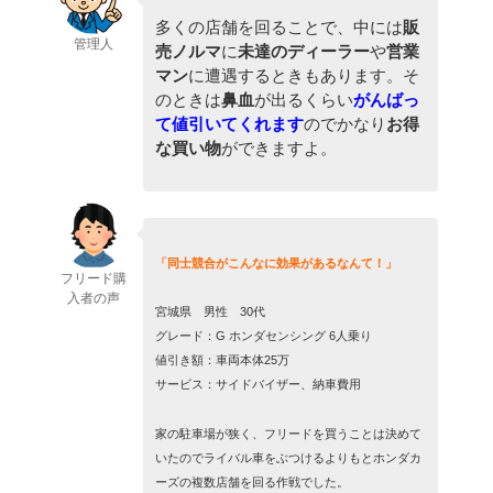
多くの店舗を回ることで、中には
販
管理人
売ノルマ
に
未達のディーラー
や
営業
マン
に遭遇するときもあります。そ
のときは
鼻血
が出るくらい
がんばっ
て値引いてくれます
のでかなり
お得
な買い物
ができますよ。
「同士競合がこんなに効果があるなんて！」
フリード購
入者の声
宮城県 男性 30代
グレード：G ホンダセンシング 6人乗り
値引き額：車両本体25万
サービス：サイドバイザー、納車費用
家の駐車場が狭く、フリードを買うことは決めて
いたのでライバル車をぶつけるよりもとホンダカ
ーズの複数店舗を回る作戦でした。