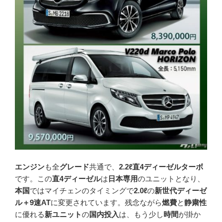
エンジン
も全
グレード
共通で、
2.2ℓ直4ディーゼルターボ
です。この
直4ディーゼル
は
日本専用
のユニットとなり、
本国
ではマイチェンのタイミングで
2.0ℓ
の
新世代ディーゼ
ル＋9速AT
に変更されています。残念ながら
燃費
と
静粛性
に優れる
新ユニット
の
国内投入
は、もう少し
時間
が掛か