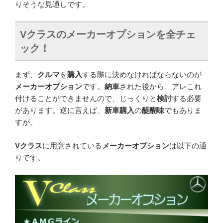
りそうな見通しです。
V
クラスのメーカーオプションを全チェ
ック！
まず、
クルマ
を
購入
する際に決めなければならないのが
メーカーオプション
です。
納車
された後から、アレこれ
付けることができませんので、じっくりと
検討
する必要
があります。逆に言えば、
新車購入
の
醍醐味
でもありま
すが。
Vクラス
に用意されている
メーカーオプション
は以下の通
りです。