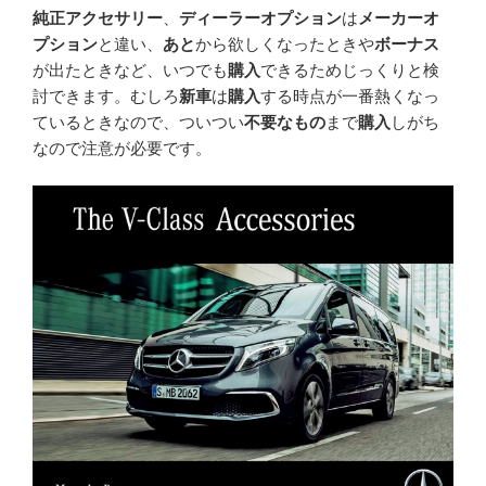
純正アクセサリー
、
ディーラーオプション
は
メーカーオ
プション
と違い、
あと
から欲しくなったときや
ボーナス
が出たときなど、いつでも
購入
できるためじっくりと検
討できます。むしろ
新車
は
購入
する時点が一番熱くなっ
ているときなので、ついつい
不要なもの
まで
購入
しがち
なので注意が必要です。