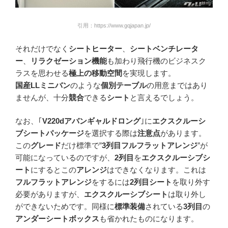
引用：https://www.gqjapan.jp/
それだけでなく
シートヒーター
、
シートベンチレータ
ー
、
リラクゼーション機能
も加わり飛行機のビジネスク
ラスを思わせる
極上の移動空間
を実現します。
国産LLミニバン
のような
個別テーブル
の用意まではあり
ませんが、十分
競合
できる
シート
と言えるでしょう。
なお、｢
V220dアバンギャルドロング
｣に
エクスクルーシ
ブシートパッケージ
を選択する際は
注意点
があります。
この
グレード
だけ標準で”
3列目フルフラットアレンジ
”が
可能になっているのですが、
2列目
を
エクスクルーシブシ
ート
にするとこの
アレンジ
はできなくなります。これは
フルフラットアレンジ
をするには
2列目シート
を取り外す
必要がありますが、
エクスクルーシブシート
は取り外し
ができないためです。同様に
標準装備
されている
3列目
の
アンダーシートボックス
も省かれたものになります。