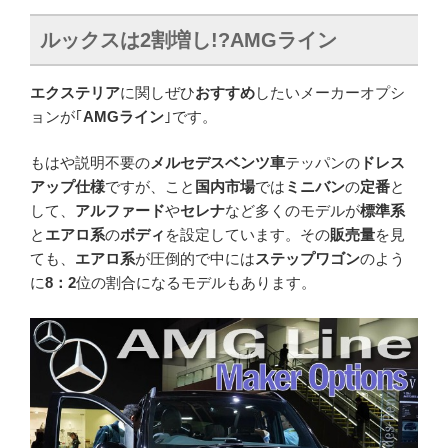
ルックスは
2
割増し!?
AMG
ライン
エクステリア
に関しぜひ
おすすめ
したいメーカーオプシ
ョンが｢
AMGライン
｣です。
もはや説明不要の
メルセデスベンツ車
テッパンの
ドレス
アップ仕様
ですが、こと
国内市場
では
ミニバン
の
定番
と
して、
アルファード
や
セレナ
など多くのモデルが
標準系
と
エアロ系
の
ボディ
を設定しています。その
販売量
を見
ても、
エアロ系
が圧倒的で中には
ステップワゴン
のよう
に
8：2
位の割合になるモデルもあります。