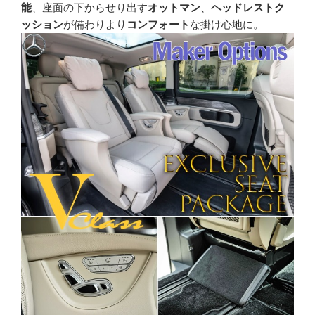
能
、座面の下からせり出す
オットマン
、
ヘッドレストク
ッション
が備わりより
コンフォート
な掛け心地に。