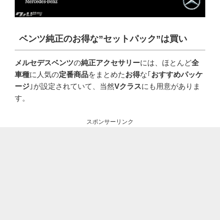
ベンツ純正のお得な”セットパック”は買い
メルセデスベンツ
の
純正アクセサリー
には、ほとんど
全
車種
に人気の
定番商品
をまとめた
お得
な｢
おすすめパッケ
ージ
｣が設定されていて、当然
Vクラス
にも用意がありま
す。
スポンサーリンク