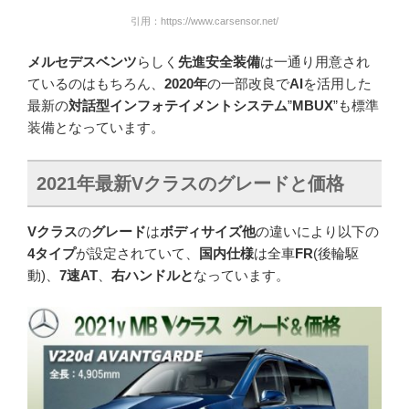
引用：https://www.carsensor.net/
メルセデスベンツ
らしく
先進安全装備
は一通り用意され
ているのはもちろん、
2020年
の一部改良で
AI
を活用した
最新の
対話型インフォテイメントシステム
”
MBUX
”も標準
装備となっています。
2021
年最新
V
クラスのグレードと価格
Vクラス
の
グレード
は
ボディサイズ他
の違いにより以下の
4タイプ
が設定されていて、
国内仕様
は全車
FR
(後輪駆
動)、
7速AT
、
右ハンドルと
なっています。