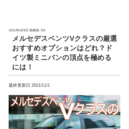
投
2021年8月9日
投稿者:
RD
稿
メルセデスベンツVクラスの厳選
日:
おすすめオプションはどれ？ド
イツ製ミニバンの頂点を極める
には！
最終更新日 2021/11/1