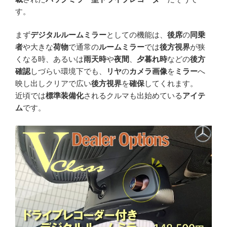
す。
まず
デジタルルームミラー
としての機能は、
後席
の
同乗
者
や大きな
荷物
で通常の
ルームミラー
では
後方視界
が狭
くなる時、あるいは
雨天時
や
夜間
、
夕暮れ時
などの
後方
確認
しづらい環境下でも、
リヤ
の
カメラ画像
を
ミラー
へ
映し出しクリアで広い
後方視界
を
確保
してくれます。
近頃では
標準装備化
されるクルマも出始めている
アイテ
ム
です。