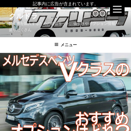
記事内に広告が含まれています。
コ
クルドラ
ン
賢く車を購入するための総合サイト、値引きやオプション情報が
テ
盛りだくさん
ン
ツ
メニュー
へ
ス
キ
ッ
プ