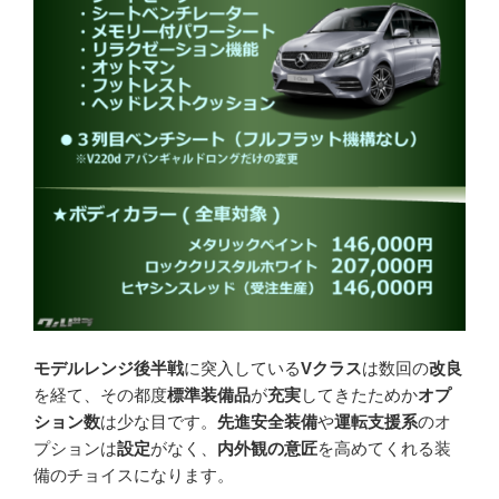
モデルレンジ
後半戦
に突入している
Vクラス
は数回の
改良
を経て、その都度
標準装備品
が
充実
してきたためか
オプ
ション数
は少な目です。
先進安全装備
や
運転支援系
のオ
プションは
設定
がなく、
内外観の意匠
を高めてくれる装
備のチョイスになります。