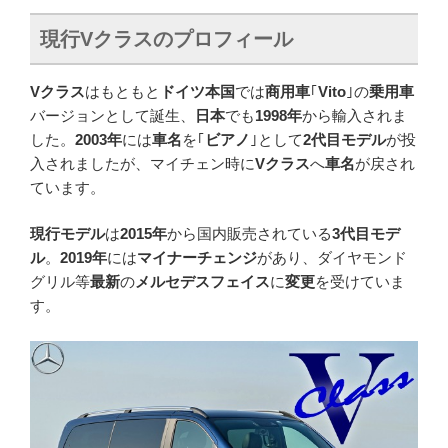
現行V
クラスのプロフィール
Vクラス
はもともと
ドイツ本国
では
商用車
｢
Vito
｣の
乗用車
バージョンとして誕生、
日本
でも
1998年
から輸入されま
した。
2003年
には
車名
を｢
ビアノ
｣として
2代目モデル
が投
入されましたが、マイチェン時に
Vクラス
へ
車名
が戻され
ています。
現行モデル
は
2015年
から国内販売されている
3代目モデ
ル
。
2019年
には
マイナーチェンジ
があり、ダイヤモンド
グリル等
最新
の
メルセデスフェイス
に
変更
を受けていま
す。