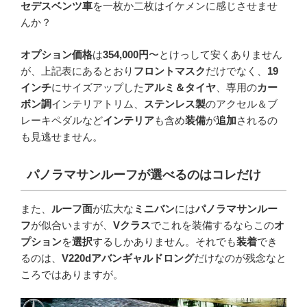
セデスベンツ車
を一枚か二枚はイケメンに感じさせませ
んか？
オプション価格
は
354,000円
〜とけっして安くありません
が、上記表にあるとおり
フロントマスク
だけでなく、
19
インチ
にサイズアップした
アルミ＆タイヤ
、専用の
カー
ボン調
インテリアトリム、
ステンレス製
のアクセル＆ブ
レーキペダルなど
インテリア
も含め
装備
が
追加
されるの
も見逃せません。
パノラマサンルーフが選べるのはコレだけ
また、
ルーフ面
が広大な
ミニバン
には
パノラマサンルー
フ
が似合いますが、
Vクラス
でこれを装備するならこの
オ
プション
を
選択
するしかありません。それでも
装着
でき
るのは、
V220dアバンギャルドロング
だけなのが残念なと
ころではありますが。