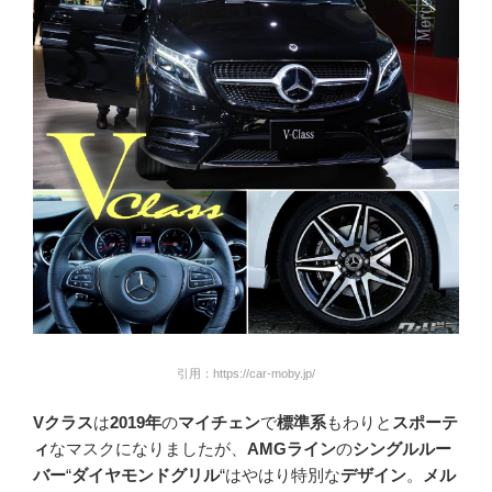
引用：https://car-moby.jp/
Vクラス
は
2019年
の
マイチェン
で
標準系
もわりと
スポーテ
ィ
なマスクになりましたが、
AMGライン
の
シングルルー
バー
“
ダイヤモンドグリル
“はやはり特別な
デザイン
。
メル