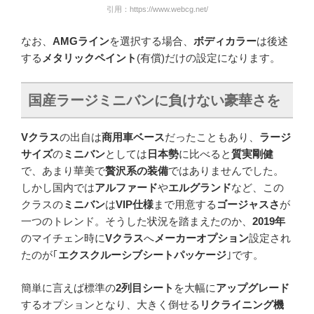
引用：https://www.webcg.net/
なお、
AMGライン
を選択する場合、
ボディカラー
は後述
する
メタリックペイント
(有償)だけの設定になります。
国産ラージミニバンに負けない豪華さを
Vクラス
の出自は
商用車ベース
だったこともあり、
ラージ
サイズ
の
ミニバン
としては
日本勢
に比べると
質実剛健
で、あまり華美で
贅沢系の装備
ではありませんでした。
しかし国内では
アルファード
や
エルグランド
など、この
クラスの
ミニバン
は
VIP仕様
まで用意する
ゴージャスさ
が
一つのトレンド。そうした状況を踏まえたのか、
2019年
のマイチェン時に
Vクラス
へ
メーカーオプション
設定され
たのが｢
エクスクルーシブシートパッケージ
｣です。
簡単に言えば標準の
2列目シート
を大幅に
アップグレード
するオプションとなり、大きく倒せる
リクライニング機