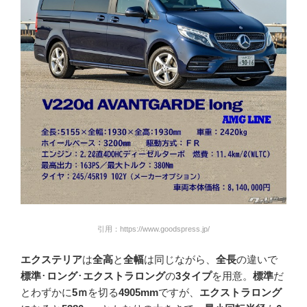
引用：https://www.goodspress.jp/
エクステリア
は
全高
と
全幅
は同じながら、
全長
の違いで
標準
･
ロング
･
エクストラロング
の
3タイプ
を用意。
標準
だ
とわずかに
5ｍ
を切る
4905mm
ですが、
エクストラロング