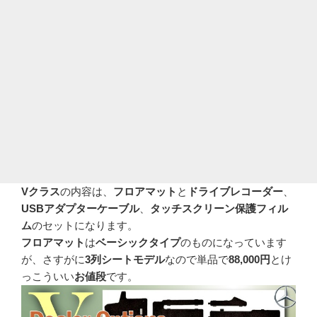
Vクラス
の内容は、
フロアマット
と
ドライブレコーダー
、
USBアダプターケーブル
、
タッチスクリーン保護フィル
ム
のセットになります。
フロアマット
は
ベーシックタイプ
のものになっています
が、さすがに
3列シートモデル
なので単品で
88,000円
とけ
っこういい
お値段
です。