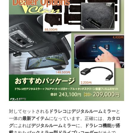
対してセットされる
ドラレコ
は
デジタルルームミラー
と
一体の
最新アイテム
になっています。正確には、
カタロ
グ
によれば
デジタルルームミラー
に、
ドラレコ機能
が
搭
載
された
バックミラー型ドライブレコーダー
だそうで