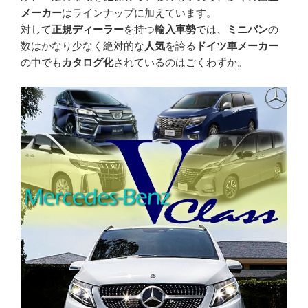
メーカー
はラインナップに加えています。
対して
正規ディーラー
を持つ
輸入車勢
では、
ミニバン
の
数はかなり少なく絶対的な
人気
を誇る
ドイツ車メーカー
の中でも
カタログ化
されているのはごくわずか。