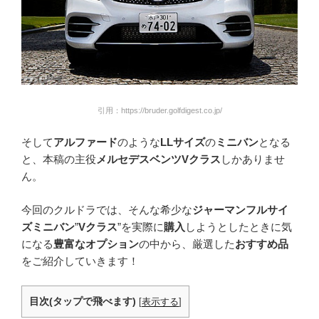
引用：https://bruder.golfdigest.co.jp/
そして
アルファード
のような
LLサイズ
の
ミニバン
となる
と、本稿の主役
メルセデスベンツVクラス
しかありませ
ん。
今回のクルドラでは、そんな希少な
ジャーマンフルサイ
ズミニバン
”
Vクラス
”を実際に
購入
しようとしたときに気
になる
豊富なオプション
の中から、厳選した
おすすめ品
をご紹介していきます！
目次(タップで飛べます)
[
表示する
]