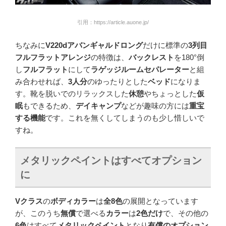
引用：https://article.auone.jp/
ちなみに
V220dアバンギャルドロング
だけに標準の
3列目
フルフラットアレンジ
の特徴は、
バックレスト
を180°倒
し
フルフラット
にして
ラゲッジルームセパレーター
と組
み合わせれば、
3人分
のゆったりとした
ベッド
になりま
す。靴を脱いでのリラックスした
休憩
やちょっとした
仮
眠
もできるため、
デイキャンプ
などが趣味の方には
重宝
する機能
です。これを無くしてしまうのも少し惜しいで
すね。
メタリックペイントはすべてオプション
に
Vクラス
の
ボディカラー
は
全8色
の展開となっています
が、このうち
無償
で選べる
カラー
は
2色だけ
で、その他の
6色
はすべて
メタリックペイント
となり
有償のオプション