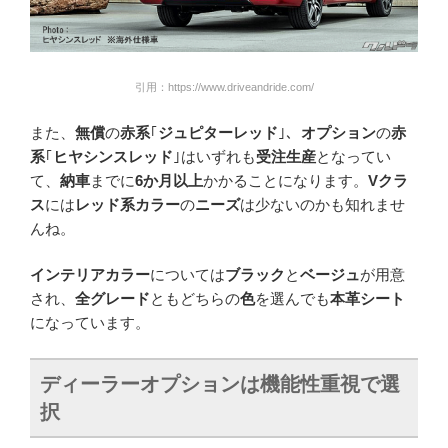
引用：https://www.driveandride.com/
また、
無償
の
赤系
｢
ジュピターレッド
｣、
オプション
の
赤
系
｢
ヒヤシンスレッド
｣はいずれも
受注生産
となってい
て、
納車
までに
6か月以上
かかることになります。
Vクラ
ス
には
レッド系カラー
の
ニーズ
は少ないのかも知れませ
んね。
インテリアカラー
については
ブラック
と
ベージュ
が用意
され、
全グレード
ともどちらの
色
を選んでも
本革シート
になっています。
ディーラーオプションは機能性重視で選
択