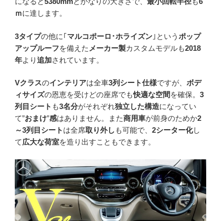
になると
5380mm
とかなりの大きさで、
最小回転半径
も
6
ｍ
に達します。
3タイプ
の他に｢
マルコポーロ･ホライズン
｣という
ポップ
アップルーフ
を備えた
メーカー製
カスタムモデルも
2018
年
より
追加
されています。
Vクラス
の
インテリア
は全車
3列シート仕様
ですが、
ボデ
ィサイズ
の恩恵を受けどの座席でも
快適な空間
を確保。
3
列目シート
も
3名分
がそれぞれ
独立した構造
になってい
て”
おまけ
”
感
はありません。また
商用車
が前身のためか
2
～3列目シート
は全席
取り外し
も可能で、
2シーター化
し
て
広大な荷室
を造り出すこともできます。