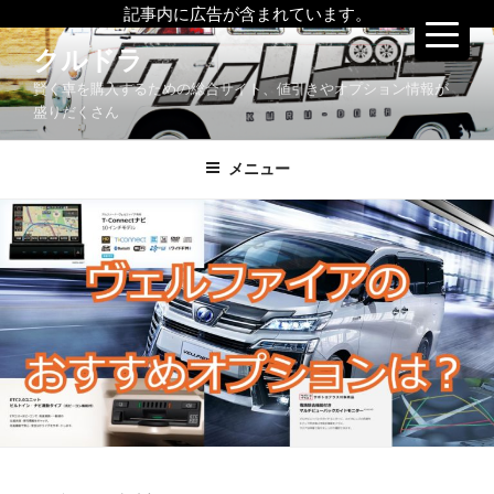
記事内に広告が含まれています。
コ
クルドラ
ン
賢く車を購入するための総合サイト、値引きやオプション情報が
テ
盛りだくさん
ン
ツ
メニュー
へ
ス
キ
ッ
プ