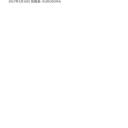
投
2017年3月19日
投稿者:
KURUDORA
稿
日: