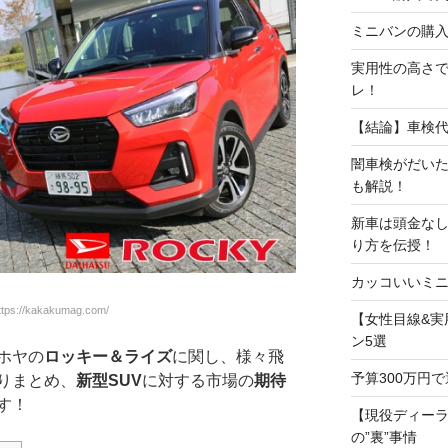
ミニバンの購入
実用性の高さで
レ！
【結論】車検
闇車検がだい
も解説！
新車は頭金な
り方を伝授！
カッコいいミニ
ps://kakakumag.com/
【女性目線&実
ン5選
ホヤの
ロッキー＆ライズ
に関し、様々飛
予算300万円
りまとめ、
新型SUV
に対する市場の
期待
す！
【現役ディー
の”裏”事情