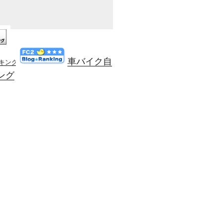
車バイク自
ンキング
ング