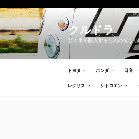
コ
ン
テ
クルドラ
ン
賢く車を購入するための総合サ
ツ
へ
ス
キ
トヨタ
ホンダ
日産
ッ
プ
レクサス
シトロエン