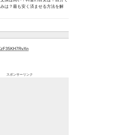
込みは？最も安く済ませる方法を解
YXzF35KH7RvXn
スポンサーリンク