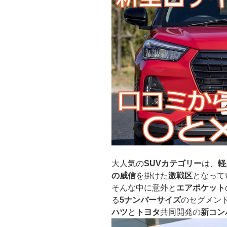
大人気の
SUVカテゴリー
は、
軽
の威信
を掛けた
激戦区
となって
そんな中に意外と
エアポケット
る
5ナンバーサイズ
のセグメン
ハツ
と
トヨタ
共同開発の
新コン