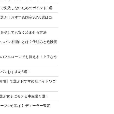
で失敗しないためのポイント5選
選ぶ！おすすめ国産SUV6選はコ
代を少しでも安く済ませる方法
たいバレる理由とは？仕組みと危険度
しのフルローンでも買える！上手なや
バンおすすめ5選！
用性】で選ぶおすすめ軽ハイトワゴ
で選ぶ女子にモテる車厳選５選!!
ラーマンが話す】ディーラー査定