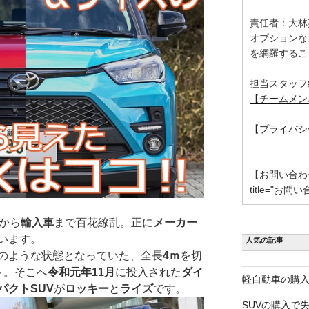
責任者：大林
オプションな
を網羅するこ
担当スタッフ
【チームメン
【プライバシ
【お問い合わせ】 [
title="お問い
から
輸入車
まで百花繚乱。正に
メーカー
います。
人気の記事
のような状態となっていた、全長
4ｍ
を切
ト。そこへ
令和元年11月
に投入された
ダイ
軽自動車の購入
パクトSUV
が
ロッキー
と
ライズ
です。
SUVの購入で