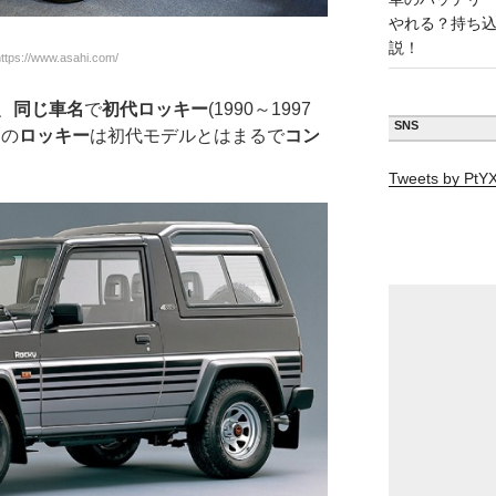
やれる？持ち
説！
ps://www.asahi.com/
、
同じ車名
で
初代ロッキー
(1990～1997
SNS
回の
ロッキー
は初代モデルとはまるで
コン
Tweets by Pt