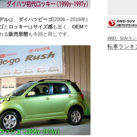
デル
は、
ダイハツビーゴ
(2006～2016年)
ゴ
と
ロッキー
は
サイズ感
も近く、
OEM
で
れる
販売形態
も今回と同じです。
4WD・SUVラ
転車ランキ