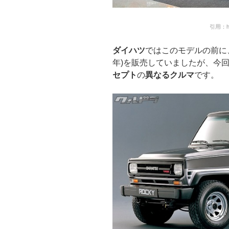
引用：htt
ダイハツ
ではこのモデルの前に
年)を販売していましたが、今
セプト
の
異なるクルマ
です。