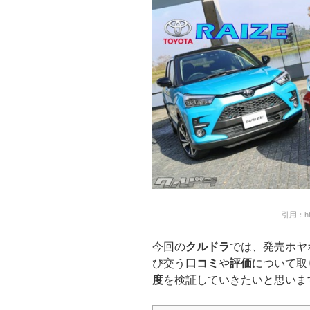
引用：htt
今回の
クルドラ
では、発売ホヤ
び交う
口コミ
や
評価
について取
度
を検証していきたいと思いま