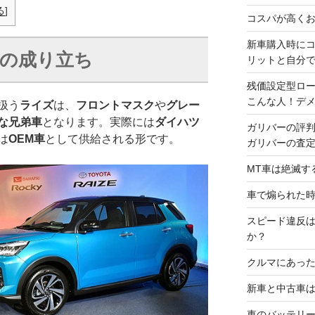
る
]
コスパが高くお
新車購入時に
の成り立ち
リットと自分
残価設定型ロ
こんな人！デ
扱う
ライズ
は、
フロントマスク
や
グレー
な兄弟車
となります。実際には
ダイハツ
ガリバーの評
は
OEM車
として供給される形です。
ガリバーの査
MT車は絶滅す
車で煽られた
スピード違反
か？
クルマにあった
新車と中古車
車のバッテリ