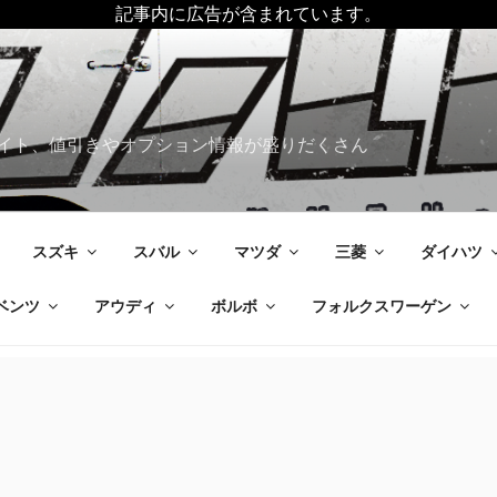
記事内に広告が含まれています。
イト、値引きやオプション情報が盛りだくさん
スズキ
スバル
マツダ
三菱
ダイハツ
ベンツ
アウディ
ボルボ
フォルクスワーゲン