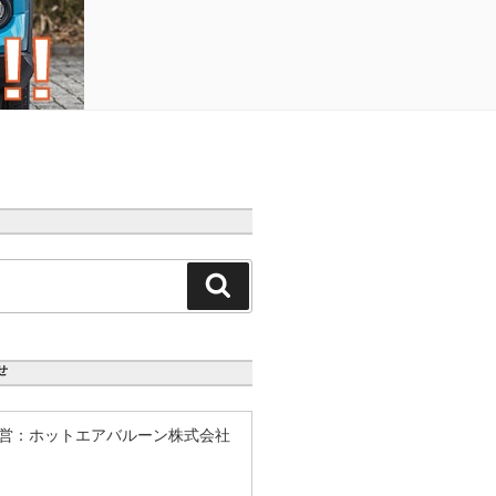
検
索
せ
営：ホットエアバルーン株式会社