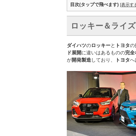
目次(タップで飛べます)
[
表示す
ロッキー＆ライズ
ダイハツ
の
ロッキー
と
トヨタ
の
ド展開
に違いはあるものの
完全
が
開発製造
しており、
トヨタ
へ