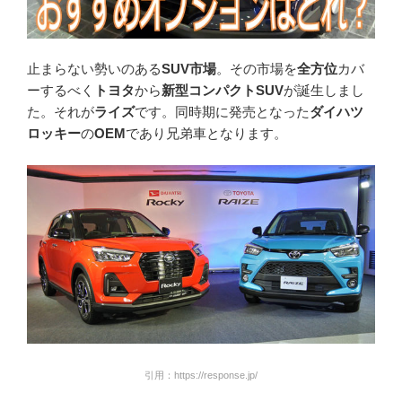
止まらない勢いのある
SUV市場
。その市場を
全方位
カバ
ーするべく
トヨタ
から
新型コンパクトSUV
が誕生しまし
た。それが
ライズ
です。同時期に発売となった
ダイハツ
ロッキー
の
OEM
であり兄弟車となります。
引用：https://response.jp/