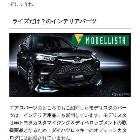
でしょうね。
ライズだけ？のインテリアパーツ
エアロパーツ
のところでもご紹介した
モデリスタ
の
パー
ツ
は、
インテリア用品
にも展開しています。
モデリスタ
は
㈱トヨタカスタマイジング＆ディベロップメント
の
取
扱商品
となるため、
ダイハツロッキー
のオプション
カタ
ログ
には記載されていません。