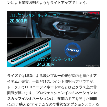
ン
による
間接照明
のような
ライトアップ
でしょう。
ライズ
では
LED
による
淡いブルーの光
が室内を満たす
ア
イテム
が充実。一部だけのポイント照明もアリですが、
トータルで
LEDコーディネート
すると
ひとクラス上
の雰
囲気が漂います。
プロジェクションイルミネーション
や
スカッフイルミネーション
は、
夜間
のドアを開けた
瞬間
にだけ”
映える
“アイテムなので
贅沢なオプション
と言える