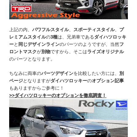
上記の内、
パワフルスタイル
、
スポーティスタイル
、
プ
レミアムスタイル
の
3種
は、兄弟車である
ダイハツロッキ
ー
と
同じデザインライン
のパーツのようですが、当然
フ
ロントマスク
が
別物
ですから、そこは
ライズオリジナル
のパーツとなります。
ちなみに両車の
パーツデザイン
を比較したい方には、
別
ページ
となりますが
ダイハツロッキー
の
オプション記事
もありますからご参考に！
>>ダイハツロッキーのオプションを徹底調査！