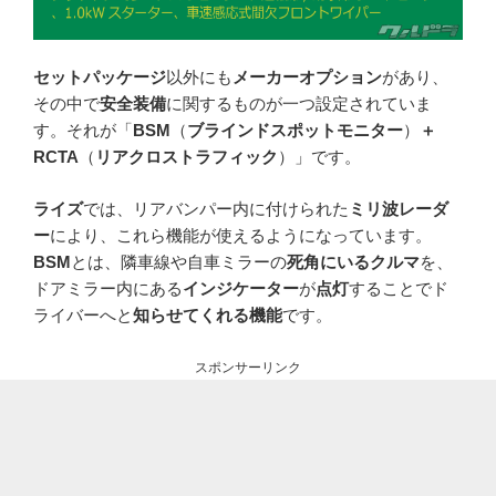
セットパッケージ
以外にも
メーカーオプション
があり、
その中で
安全装備
に関するものが一つ設定されていま
す。それが「
BSM
（
ブラインドスポットモニター
）
＋
RCTA
（
リアクロストラフィック
）」です。
ライズ
では、リアバンパー内に付けられた
ミリ波レーダ
ー
により、これら機能が使えるようになっています。
BSM
とは、隣車線や自車ミラーの
死角にいるクルマ
を、
ドアミラー内にある
インジケーター
が
点灯
することでド
ライバーへと
知らせてくれる機能
です。
スポンサーリンク