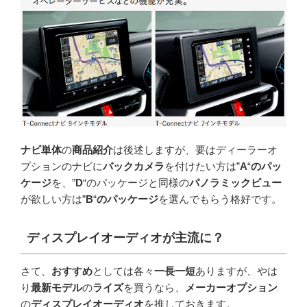
ナビ単体
の
商品紹介
は後述しますが、要はディーラーオ
プションのナビに
バックカメラ
を付けたい方は”
A
“
のパッ
ケージ
を、”
D
“のパッケージと同様の
パノラミックビュー
が欲しい方は”
B
“
のパッケージ
を選んでもらう格好です。
ディスプレイオーディオが主流に？
さて、
おすすめ
としては各々
一長一短
ありますが、やは
り
最新モデル
の
ライズ
を買うなら、
メーカーオプション
の
ディスプレイオーディオ
を推しておきます。