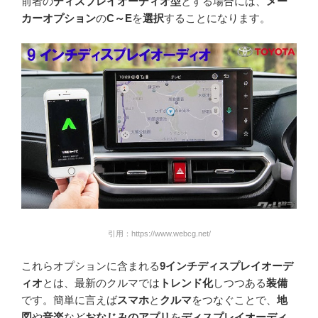
前者の
ディスプレイオーディオ型
とする場合には、
メー
カーオプション
の
C～E
を
選択
することになります。
引用：https://www.webcg.net/
これらオプションに含まれる
9インチディスプレイオーデ
ィオ
とは、最新のクルマでは
トレンド化
しつつある
装備
です。簡単に言えば
スマホ
と
クルマ
をつなぐことで、
地
図
や
音楽
など
おなじみのアプリ
を
ディスプレイオーディ