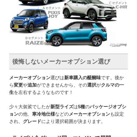
後悔しないメーカーオプション選び
メーカーオプション
選びは
新車購入の醍醐味
です。後か
ら
変更
や
追加
ができませんから、その
選択
が
クルマの一
生
を左右するようなものです！
少々大袈裟でしたが
新型ライズ
は
5種
の
パッケージオプシ
ョン
の他、
寒冷地仕様
などの
メーカーオプション
も設定
され、
グレード
により選択範囲が決まります。