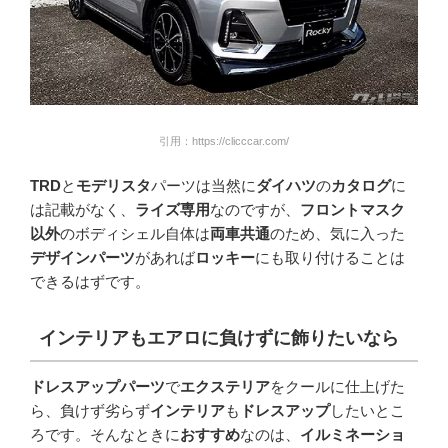
引用：https://clicccar.com/
TRD
と
モデリスタ
パーツは当然に
ダイハツ
の
カタログ
に
は記載がなく、
ライズ専用
なのですが、
フロントマスク
以外
のボディシェル自体は
両車共通
のため、気に入った
デザインパーツ
があれば
ロッキー
にも取り付けることは
できるはずです。
インテリアもエアロに負けずに飾りたいなら
ドレスアップパーツ
で
エクステリア
をクールに仕上げた
ら、負けず劣らず
インテリア
も
ドレスアップ
したいとこ
ろです。そんなときに
おすすめ
なのは、
イルミネーショ