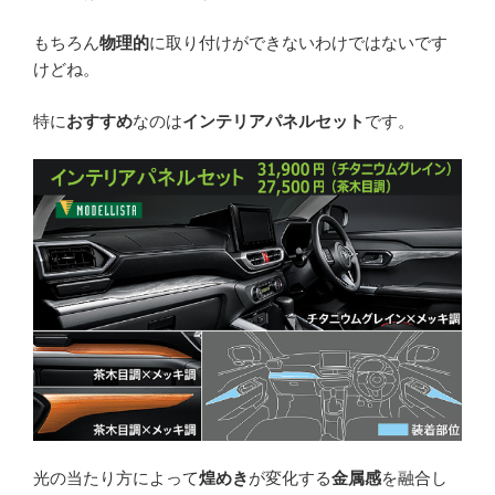
もちろん
物理的
に取り付けができないわけではないです
けどね。
特に
おすすめ
なのは
インテリアパネルセット
です。
光の当たり方によって
煌めき
が変化する
金属感
を融合し