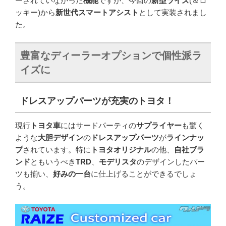
ーされていなかった
機能
ですが、今回の
新型ライズ
(＆ロ
ッキー)から
新世代スマートアシスト
として実装されまし
た。
豊富なディーラーオプションで個性派ラ
イズに
ドレスアップパーツが充実のトヨタ！
現行
トヨタ車
にはサードパーティの
サプライヤー
も驚く
ような
大胆デザイン
の
ドレスアップパーツ
が
ラインナッ
プ
されています。特に
トヨタオリジナル
の他、
自社ブラ
ンド
ともいうべき
TRD
、
モデリスタ
のデザインしたパー
ツも揃い、
好みの一台
に仕上げることができるでしょ
う。