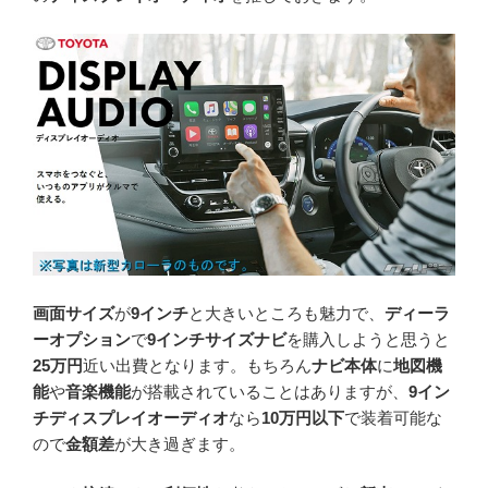
画面サイズ
が
9インチ
と大きいところも魅力で、
ディーラ
ーオプション
で
9インチサイズナビ
を購入しようと思うと
25万円
近い出費となります。もちろん
ナビ本体
に
地図機
能
や
音楽機能
が搭載されていることはありますが、
9イン
チディスプレイオーディオ
なら
10万円以下
で装着可能な
ので
金額差
が大き過ぎます。