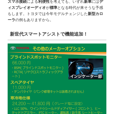
スマホ接続
による
利便性
を考えても、いずれ
新車
には
デ
ィスプレイオーディオ
が
標準
となる時代が来そうな予感
もします。トヨタでは今年モデルチェンジした
新型カロ
ーラ
の例もありますから。
新世代スマートアシストで機能追加！