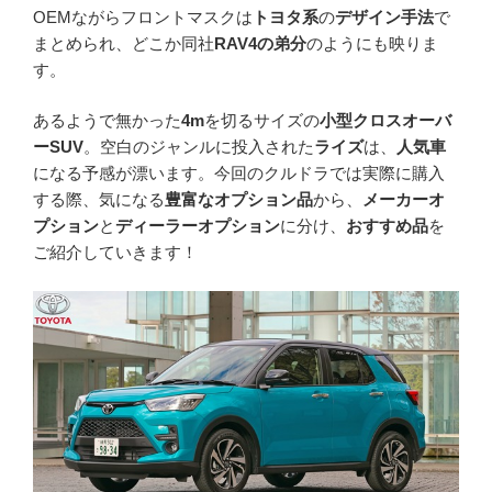
OEMながらフロントマスクは
トヨタ系
の
デザイン手法
で
まとめられ、どこか同社
RAV4の弟分
のようにも映りま
す。
あるようで無かった
4m
を切るサイズの
小型クロスオーバ
ーSUV
。空白のジャンルに投入された
ライズ
は、
人気車
になる予感が漂います。今回のクルドラでは実際に購入
する際、気になる
豊富なオプション品
から、
メーカーオ
プション
と
ディーラーオプション
に分け、
おすすめ品
を
ご紹介していきます！