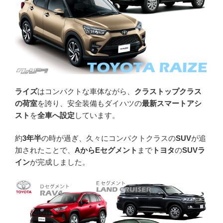
ライズ
はコンパクトな車体ながら、
クラストップクラス
の荷室
を誇り、安全装備もダイハツの
最新スマートアシ
スト
を
全車へ設定
しています。
約
3年半
の時が過ぎ、久々にコンパクトクラスの
SUV
が追
加されたことで、
AからEセグメント
まで
トヨタ
の
SUVラ
イン
が完成しました。