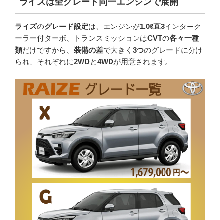
ライズは全グレード同一エンジンで展開
ライズ
の
グレード設定
は、エンジンが
1.0ℓ直3
インターク
ーラー付ターボ、トランスミッションは
CVT
の
各々一種
類
だけですから、
装備の差
で大きく
3つ
のグレードに分け
られ、それぞれに
2WD
と
4WD
が用意されます。