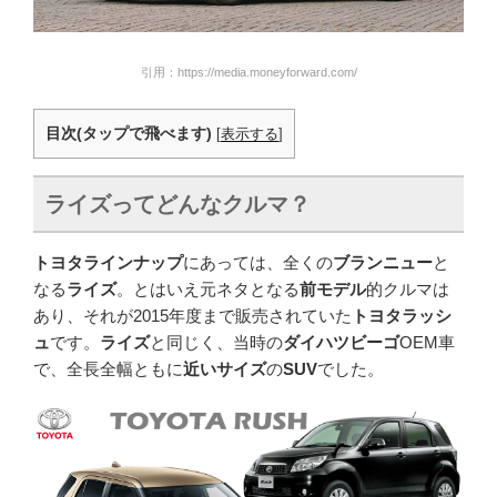
引用：https://media.moneyforward.com/
目次(タップで飛べます)
[
表示する
]
ライズってどんなクルマ？
トヨタラインナップ
にあっては、全くの
ブランニュー
と
なる
ライズ
。とはいえ元ネタとなる
前モデル
的クルマは
あり、それが2015年度まで販売されていた
トヨタラッシ
ュ
です。
ライズ
と同じく、当時の
ダイハツビーゴ
OEM車
で、全長全幅ともに
近いサイズ
の
SUV
でした。