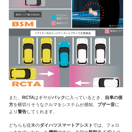
また、
RCTA
はギヤが
バック
に入っているとき、
自車の後
方
を横切りそうなクルマをシステムが感知、
ブザー音
に
より
警告
してくれます。
どちらも従来の
ダイハツスマートアシスト
では、フォロ