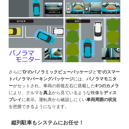
さらに”
D
“
のパノラミックビューパッケージ
と”
E
“
のスマー
トパノラマパーキングパッケージ
には、
パノラマモニタ
ー
がセットされ、車両の前後左右に搭載した
4つのカメラ
により、クルマを
真上
から見ているような映像を
ディス
プレイ
に表示。運転席から確認しにくい
車両周囲の状況
を把握できるようになります。
縦列駐車もシステムにお任せ！