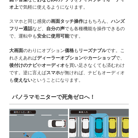
オ上
で気軽に使えるようになります。
スマホと同じ感覚の
画面タッチ操作
はもちろん、
ハンズ
フリー通話
など、
自分の声
でも各種機能を操作できるの
で、運転中も
安全に使用可能
です。
大画面
のわりにオプション
価格
も
リーズナブル
です。こ
れさえあれば
ディーラーオプション
や
カーショップ
で、
後付けのナビ
や
オーディオ
を買い足さなくても済むわけ
です。逆に言えば
スマホ
が無ければ、ナビもオーディオ
も
使えない
ということになります。
パノラマモニターで死角ゼロへ！