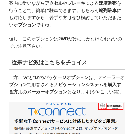
案内に従いながら
アクセル
や
ブレーキ
による
速度調整
を
行うことで、簡単に駐車できます。もちろん
縦列駐車
に
も対応しますから、苦手な方はぜひ検討していただきた
い
オプション
ですね。
但し、このオプションは
2WD
だけにしか付けられないの
でご注意下さい。
従来ナビ派はこちらをチョイス
一方、”
A
“と”
B
“の
パッケージオプション
は、
ディーラーオ
プション
で用意される
ナビゲーションシステム
を
購入す
る方
用の
メーカーオプション
となります(ややこしい笑)。