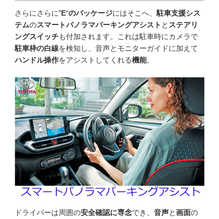
さらにさらに”
E
“
のパッケージ
にはそこへ、
駐車支援シス
テム
の
スマートパノラマパーキングアシスト
と
ステアリ
ングスイッチ
も付加されます。これは駐車時にカメラで
駐車枠の白線
を検知し、音声とモニターガイドに加えて
ハンドル操作
をアシストしてくれる
機能
。
ドライバーは周囲の
安全確認に専念
でき、
音声
と
画面
の