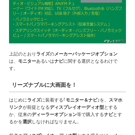
上記のとおり
ライズ
の
メーカーパッケージオプション
は、
モニター
あるいは
ナビ
に関する選択となるわけで
す。
リーズナブルに大画面を！
はじめに
ライズ
に装着する｢
モニター＆ナビ
｣を、
スマホ
リンク
が前提となる
ディスプレイオーディオ型
とする
か、従来の
ディーラーオプション
等で購入する
ナビ
とす
るかを
選択
しなければなりません。