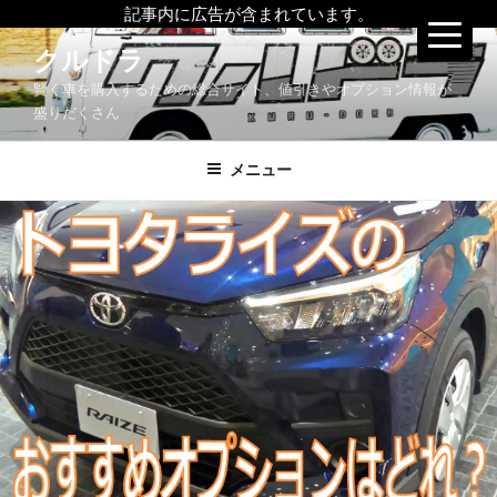
記事内に広告が含まれています。
コ
クルドラ
ン
賢く車を購入するための総合サイト、値引きやオプション情報が
テ
盛りだくさん
ン
ツ
メニュー
へ
ス
キ
ッ
プ