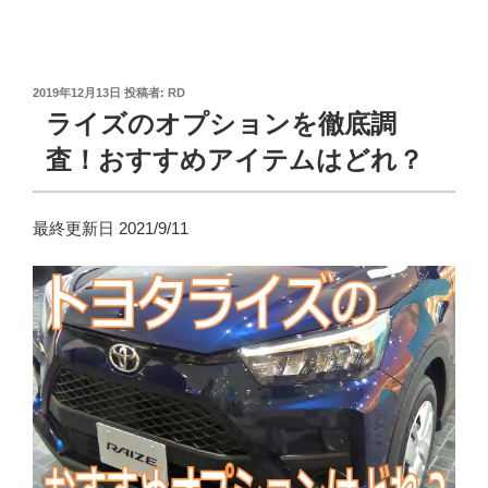
投
2019年12月13日
投稿者:
RD
稿
ライズのオプションを徹底調
日:
査！おすすめアイテムはどれ？
最終更新日 2021/9/11